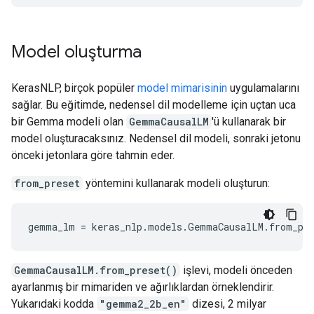
Model oluşturma
KerasNLP, birçok popüler
model mimarisinin
uygulamalarını
sağlar. Bu eğitimde, nedensel dil modelleme için uçtan uca
bir Gemma modeli olan
GemmaCausalLM
'ü kullanarak bir
model oluşturacaksınız. Nedensel dil modeli, sonraki jetonu
önceki jetonlara göre tahmin eder.
from_preset
yöntemini kullanarak modeli oluşturun:
gemma_lm
=
keras_nlp
.
models
.
GemmaCausalLM
.
from_pr
GemmaCausalLM.from_preset()
işlevi, modeli önceden
ayarlanmış bir mimariden ve ağırlıklardan örneklendirir.
Yukarıdaki kodda
"gemma2_2b_en"
dizesi, 2 milyar