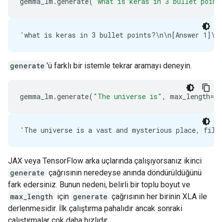
gemma_lm
.
generate
(
"what is keras in 3 bullet point
generate
'ü farklı bir istemle tekrar aramayı deneyin.
gemma_lm
.
generate
(
"The universe is"
,
max_length
=
64
JAX veya TensorFlow arka uçlarında çalışıyorsanız ikinci
generate
çağrısının neredeyse anında döndürüldüğünü
fark edersiniz. Bunun nedeni, belirli bir toplu boyut ve
max_length
için
generate
çağrısının her birinin XLA ile
derlenmesidir. İlk çalıştırma pahalıdır ancak sonraki
çalıştırmalar çok daha hızlıdır.