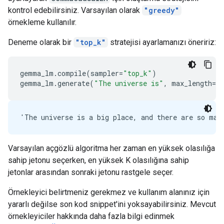
kontrol edebilirsiniz. Varsayılan olarak
"greedy"
örnekleme kullanılır.
Deneme olarak bir
"top_k"
stratejisi ayarlamanızı öneririz:
gemma_lm
.
compile
(
sampler
=
"top_k"
)
gemma_lm
.
generate
(
"The universe is"
,
max_length
=
64
Varsayılan açgözlü algoritma her zaman en yüksek olasılığa
sahip jetonu seçerken, en yüksek K olasılığına sahip
jetonlar arasından sonraki jetonu rastgele seçer.
Örnekleyici belirtmeniz gerekmez ve kullanım alanınız için
yararlı değilse son kod snippet'ini yoksayabilirsiniz. Mevcut
örnekleyiciler hakkında daha fazla bilgi edinmek