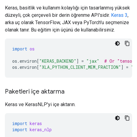
Keras, basitlik ve kullanım kolaylığı için tasarlanmış yüksek
düzeyli, çok çerçeveli bir derin öğrenme API'sidir.
Keras 3
,
arka uç olarak TensorFlow, JAX veya PyTorch'u seçmenize
olanak tanır. Bu eğitim için üçünü de kullanabilirsiniz.
import
os
os
.
environ
[
"KERAS_BACKEND"
]
=
"jax"
# Or "tensorf
os
.
environ
[
"XLA_PYTHON_CLIENT_MEM_FRACTION"
]
=
"0
Paketleri içe aktarma
Keras ve KerasNLP'yi içe aktarın.
import
keras
import
keras_nlp