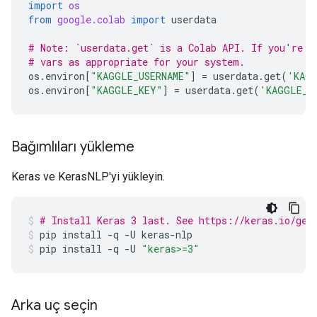
import
os
from
google.colab
import
userdata
# Note: `userdata.get` is a Colab API. If you're n
# vars as appropriate for your system.
os
.
environ
[
"KAGGLE_USERNAME"
]
=
userdata
.
get
(
'KAGG
os
.
environ
[
"KAGGLE_KEY"
]
=
userdata
.
get
(
'KAGGLE_K
Bağımlıları yükleme
Keras ve KerasNLP'yi yükleyin.
# Install Keras 3 last. See https://keras.io/get
pip
install
-q
-U
keras-nlp
pip
install
-q
-U
"keras>=3"
Arka uç seçin