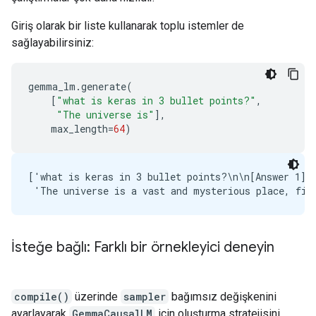
Giriş olarak bir liste kullanarak toplu istemler de
sağlayabilirsiniz:
gemma_lm
.
generate
(
[
"what is keras in 3 bullet points?"
,
"The universe is"
],
max_length
=
64
)
['what is keras in 3 bullet points?\n\n[Answer 1]\
İsteğe bağlı: Farklı bir örnekleyici deneyin
compile()
üzerinde
sampler
bağımsız değişkenini
ayarlayarak
GemmaCausalLM
için oluşturma stratejisini