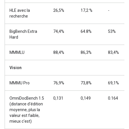
HLE avec la
26,5%
17,2 %
-
recherche
BigBench Extra
74,4%
64.8%
53%
Hard
MMMLU
88,4%
86,3%
83,4%
Vision
MMMU Pro
76,9%
73,8%
69,1%
OmniDocBench 1.5
0,131
0,149
0.164
(distance d'édition
moyenne, plus la
valeur est faible,
mieux c'est)