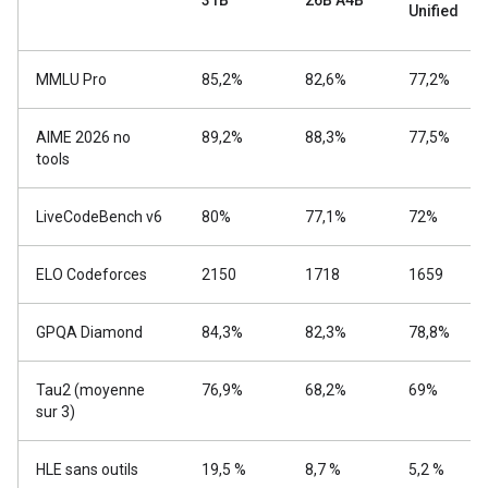
31B
26B A4B
Unified
MMLU Pro
85,2%
82,6%
77,2%
AIME 2026 no
89,2%
88,3%
77,5%
tools
LiveCodeBench v6
80%
77,1%
72%
ELO Codeforces
2150
1718
1659
GPQA Diamond
84,3%
82,3%
78,8%
Tau2 (moyenne
76,9%
68,2%
69%
sur 3)
HLE sans outils
19,5 %
8,7 %
5,2 %