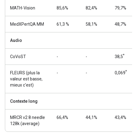
MATH-Vision
85,6%
82,4%
79,7%
MedXPertQA MM
61,3 %
58,1%
48,7%
Audio
*
CoVoST
-
-
38,5
*
FLEURS (plus la
-
-
0,069
valeur est basse,
mieux c'est)
Contexte long
MRCR v2 8 needle
66,4%
44,1%
43,4%
128k (average)