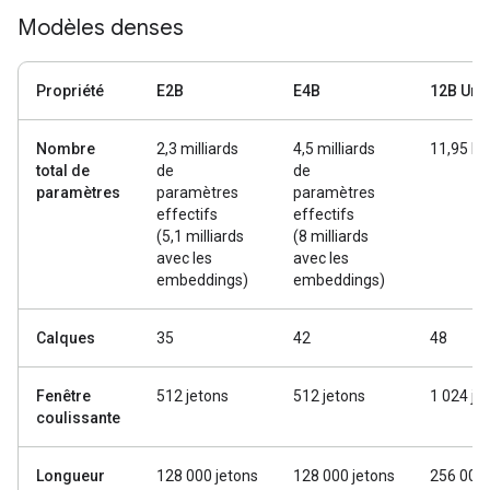
Modèles denses
Propriété
E2B
E4B
12B Unif
Nombre
2,3 milliards
4,5 milliards
11,95 M
total de
de
de
paramètres
paramètres
paramètres
effectifs
effectifs
(5,1 milliards
(8 milliards
avec les
avec les
embeddings)
embeddings)
Calques
35
42
48
Fenêtre
512 jetons
512 jetons
1 024 je
coulissante
Longueur
128 000 jetons
128 000 jetons
256 000