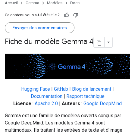
Accueil
Gemma
Modèles
Docs
Ce contenu vous a-t-il été utile ?
Envoyer des commentaires
Fiche du modèle Gemma 4
Hugging Face
|
GitHub
|
Blog de lancement
|
Documentation
|
Rapport technique
Licence
:
Apache 2.0
|
Auteurs
:
Google DeepMind
Gemma est une famille de modèles ouverts conçus par
Google DeepMind. Les modèles Gemma 4 sont
multimodaux. Ils traitent les entrées de texte et d'image