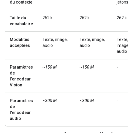
du contexte
jetons
Taille du
262 k
262 k
262 k
vocabulaire
Modalités
Texte, image,
Texte, image,
Texte,
acceptées
audio
audio
image,
audio
Paramètres
~150 M
~150 M
-
de
l'encodeur
Vision
Paramètres
~300 M
~300 M
-
de
l'encodeur
audio