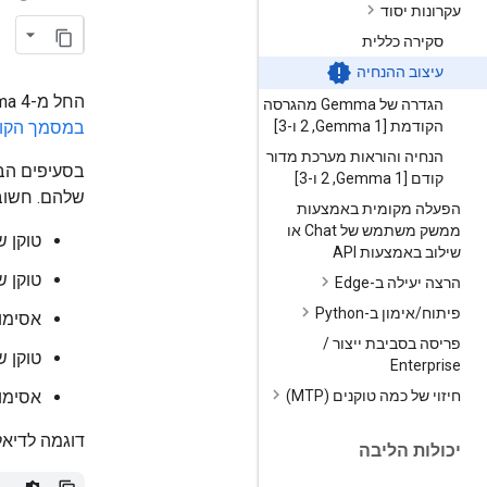
עקרונות יסוד
סקירה כללית
עיצוב ההנחיה
החל מ-Gemma 4, אנחנו משיקים טוקנים חדשים של בקרה. ל-Gemma 3 ומטה, אפשר לעיין
הגדרה של Gemma מהגרסה
הקודמת [Gemma 1
,
‏ 2 ו-3]
במסמך הקו
הנחיה והוראות מערכת מדור
קודם [Gemma 1
,
‏ 2 ו-3]
שלהם. חשוב 
הפעלה מקומית באמצעות
ממשק משתמש של Chat או
טוקן ש
שילוב באמצעות API
טוקן 
הרצה יעילה ב-Edge
פיתוח
/
אימון ב-Python
אסימון
פריסה בסביבת ייצור
/
טוקן ש
Enterprise
חיזוי של כמה טוקנים (MTP)
אסימון
דוגמה לדיאלו
יכולות הליבה