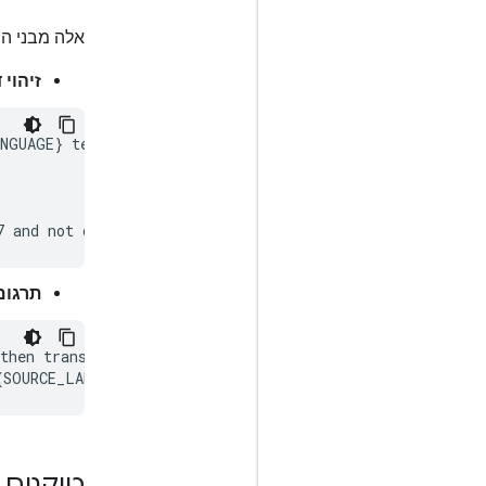
אלה מבני ההנ
זיהוי ד
NGUAGE} text.

תרגום 
then translate it into {TARGET_LANGUAGE}.

טוקנים 