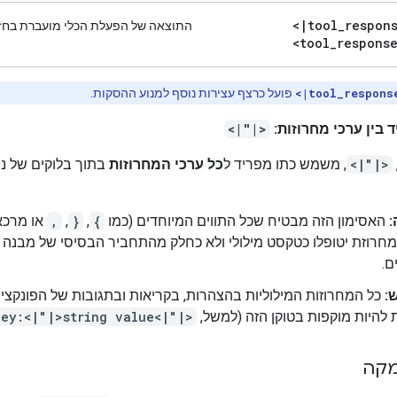
<
|
tool
_
respon
התוצאה של הפעלת הכלי מועברת בחזר
<tool
_
respons
<|tool_respons
פועל כרצף עצירות נוסף למנוע ההסקות.
 בין ערכי מחרוזות:
<|"|>
<|"|>
, משמש כתו מפריד ל
כל ערכי המחרוזות
בתוך בלוקים של נת
האסימון הזה מבטיח שכל התווים המיוחדים (כמו
{
,‏
}
,‏
,
או מרכא
מחרוזת יטופלו כטקסט מילולי ולא כחלק מהתחביר הבסיסי של מבנה
ם.
:
כל המחרוזות המילוליות בהצהרות, בקריאות ובתגובות של הפונקציו
 להיות מוקפות בטוקן הזה (למשל,
key:<|"|>string value<|"|>
מקה