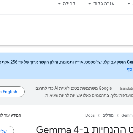
עזרה בקוד
קהילה
Ge
הושק עם קלט של טקסט, אודיו ותמונות, וחלון הקשר ארוך של עד 256 אלף טוקנים.
וסף
‫Google משתמשת בטכנולוגיית AI כדי לתרגם
עדפת עליך. בתרגומים כאלו עשויות להיות שגיאות.
Gemm
מודלים
Docs
המידע עזר לך
הנחיות ב-Gemma 4
שלי