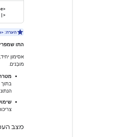
se>
e
|
>
הערה:
e>
התו שמפריד
אסימון יחיד,
מובְנים.
מטרה:
בתוך 
הנתוני
שימוש
צריכות
מצב הע