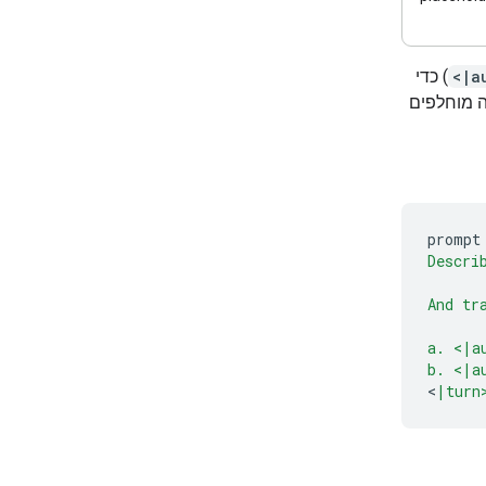
<|a
) כדי
לה מוחלפים
prompt
Descri
And tr
a. <|a
b. <|a
<
|turn