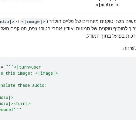
<
|
audio
|
>
ים בשני טוקנים מיוחדים של פלייס הולדר (
<|image|>
ו-
udio|>
ריך להוסיף טוקנים של תמונות ואודיו. אחרי הטוקניזציה, הטוקנים הא
כות בפועל בתוך המודל.
שיחה:
=
"""<|turn>user
be this image: <|image|>
anslate these audio:
udio|>
udio|><turn|>
>model"""