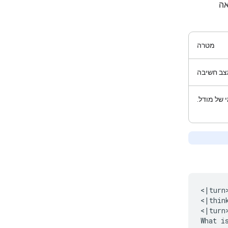
ה
מטרה
ב חשיבה
 של מודל.
<|turn>
<|think
<|turn>
What i