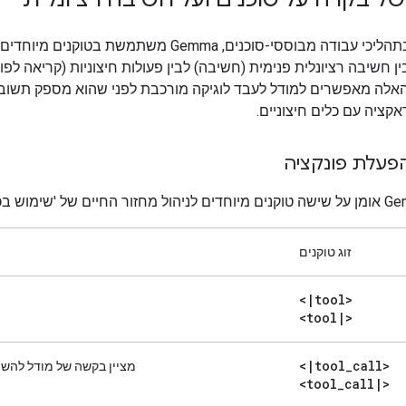
כדי לתמוך בתהליכי עבודה מבוססי-סוכנים, Gemma משתמשת בטוק
 חשיבה רציונלית פנימית (חשיבה) לבין פעולות חיצוניות (קריאה לפונ
האלה מאפשרים למודל לעבד לוגיקה מורכבת לפני שהוא מספק תשובה
אקציה עם כלים חיצוניים.
פעלת פונקציה
זוג טוקנים
<
|
tool>
<tool
|
>
<
|
tool
_
call>
מציין בקשה של מודל להשת
<tool
_
call
|
>