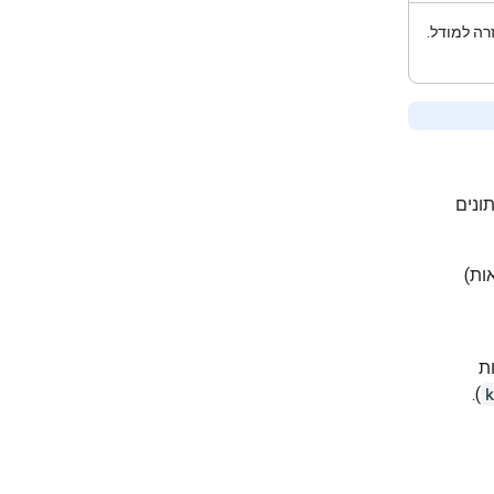
ה למודל.
ונים
ות)
ת
).