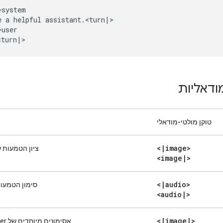
system

e a helpful assistant.<turn|>

user

ודאליות
טוקן מולטי-מודאלי
<
|
image>
ציון הטמעות 
<image
|
>
<
|
audio>
סימון הטמעות
<audio
|
>
<
|
image
|
>
אסימונים מיוחדים של placeholder