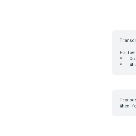
Transc
Follow
*   On
Transc