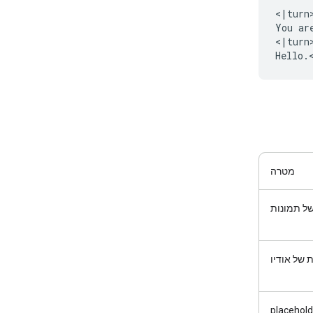
<|turn>
You ar
<|turn>
מטרה
של תמונות
 של אודיו