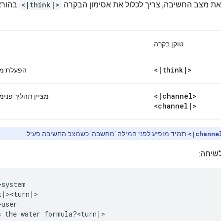
את מצב החשיבה, צריך לכלול את אסימון הבקרה
<|think|>
בהורא
טוקן בקרה
<
|
think
|
>
הפעלת מצ
<
|
channel>
מציין תהליך פנימי
<channel
|
>
<|channe
תמיד מופיע לפני המילה 'מחשבה' כשמצב החשיבה פעיל.
שיחה:
system

|><turn|>

user

s the water formula?<turn|>
