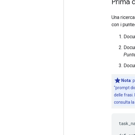
Prima d
Una ricerca
con i punteg
Docum
Docum
Punte
Docum
Nota
:
p
"prompt dida
delle frasi
consulta l
task_n