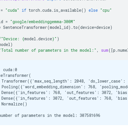
=
"cuda"
if
torch
.
cuda
.
is_available
()
else
"cpu"
id
=
"google/embeddinggemma-300M"
=
SentenceTransformer
(
model_id
)
.
to
(
device
=
device
)
f
"Device: 
{
model
.
device
}
"
)
model
)
"Total number of parameters in the model:"
,
sum
([
p
.
nume
 cuda:0

ceTransformer(

 Transformer({'max_seq_length': 2048, 'do_lower_case': 
 Pooling({'word_embedding_dimension': 768, 'pooling_mod
 Dense({'in_features': 768, 'out_features': 3072, 'bias
 Dense({'in_features': 3072, 'out_features': 768, 'bias
 Normalize()
