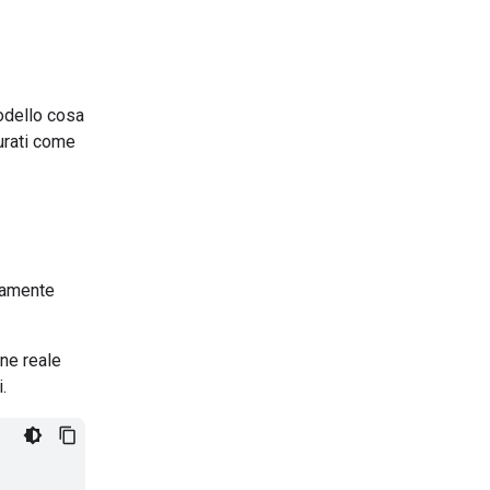
modello cosa
turati come
camente
ne reale
.