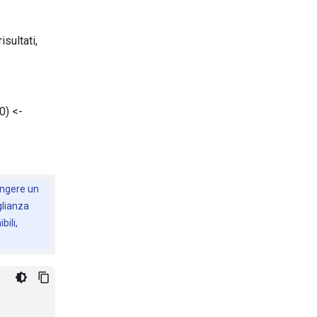
sultati,
0) <-
ungere un
glianza
bili,