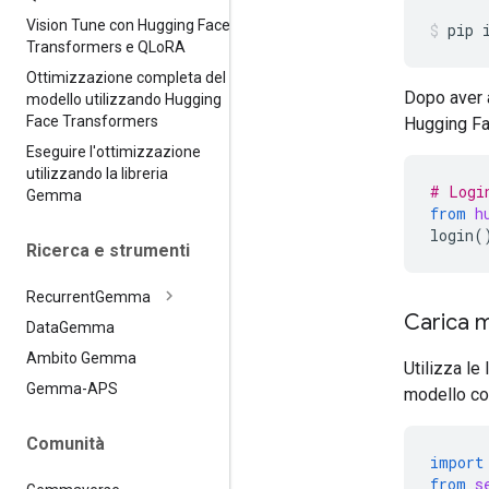
Vision Tune con Hugging Face
pip
Transformers e QLo
RA
Ottimizzazione completa del
Dopo aver a
modello utilizzando Hugging
Face Transformers
Hugging Fa
Eseguire l'ottimizzazione
utilizzando la libreria
# Logi
Gemma
from
h
login
(
Ricerca e strumenti
Recurrent
Gemma
Carica 
Data
Gemma
Ambito Gemma
Utilizza le 
Gemma-APS
modello c
Comunità
import
from
s