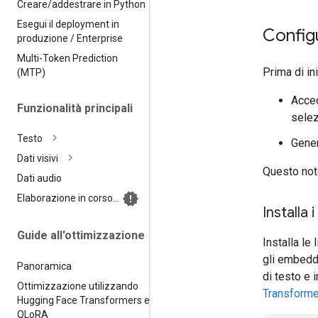
Creare
/
addestrare in Python
Esegui il deployment in
Config
produzione
/
Enterprise
Multi-Token Prediction
Prima di in
(MTP)
Acce
Funzionalità principali
sele
Testo
Gene
Dati visivi
Questo not
Dati audio
Elaborazione in corso…
Installa 
Guide all'ottimizzazione
Installa l
gli embedd
Panoramica
di testo e 
Ottimizzazione utilizzando
Transform
Hugging Face Transformers e
QLo
RA