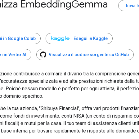
mizza Embedding
Gemma
Invia 
i in Google Colab
Esegui in Kaggle
ri in Vertex AI
Visualizza il codice sorgente su GitHub
zione contribuisce a colmare il divario tra la comprensione gener
'accuratezza specializzata e ad alte prestazioni richiesta dalla t
e. Poiché nessun modello è perfetto per ogni attività, il perfez
uo dominio specifico.
e la tua azienda, "Shibuya Financial", offra vari prodotti finanziar
come fondi di investimento, conti NISA (un conto di risparmio c
i fiscali) e mutui per la casa. Il tuo team di assistenza clienti uti
ase interna per trovare rapidamente le risposte alle domande de