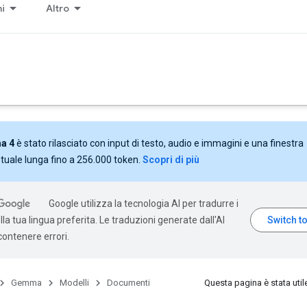
ni
Altro
a 4
è stato rilasciato con input di testo, audio e immagini e una finestra
tuale lunga fino a 256.000 token.
Scopri di più
Google utilizza la tecnologia AI per tradurre i
la tua lingua preferita. Le traduzioni generate dall'AI
ontenere errori.
Gemma
Modelli
Documenti
Questa pagina è stata util