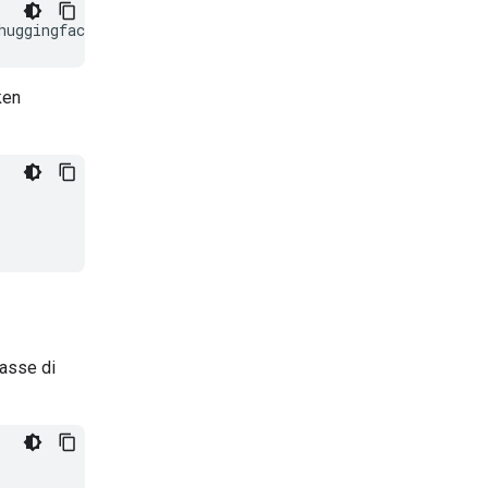
huggingface/transformers@v4.56.0-Embedding-Gemma-previe
ken
lasse di