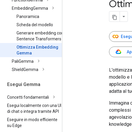
Function
Gemma
Otti
Embedding
Gemma
Panoramica
Scheda del modello
Generare embedding con
Esegu
Sentence Transformers
Ottimizza Embedding
Ap
Gemma
Pali
Gemma
L'ottimizza
Shield
Gemma
modello e l
applicazion
Esegui Gemma
adatta al t
Concetti fondamentali
Immagina ch
Esegui localmente con una UI
complessi 
di chat o integra tramite API
agevolazion
Eseguire in modo efficiente
knowledge b
su Edge