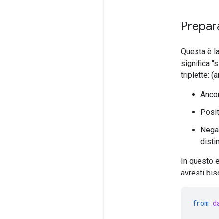
Prepara
Questa è la
significa "
triplette: (
Ancor
Posit
Negat
distin
In questo e
avresti bis
from
d