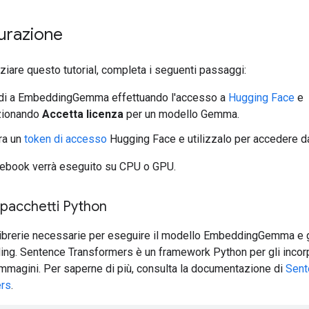
urazione
iziare questo tutorial, completa i seguenti passaggi:
di a EmbeddingGemma effettuando l'accesso a
Hugging Face
e
zionando
Accetta licenza
per un modello Gemma.
ra un
token di accesso
Hugging Face e utilizzalo per accedere d
ebook verrà eseguito su CPU o GPU.
i pacchetti Python
e librerie necessarie per eseguire il modello EmbeddingGemma e
ing. Sentence Transformers è un framework Python per gli inco
immagini. Per saperne di più, consulta la documentazione di
Sent
ers
.