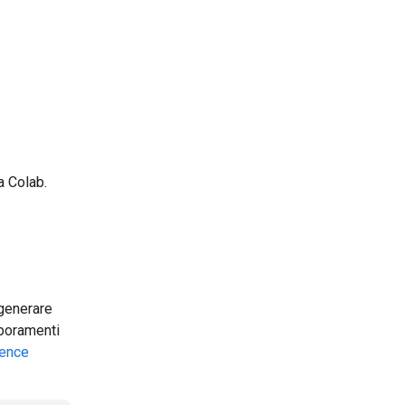
a Colab.
 generare
rporamenti
ence