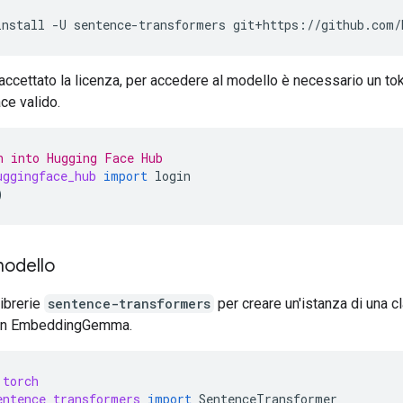
install
-U
sentence-transformers
git+https://github.com/
ccettato la licenza, per accedere al modello è necessario un to
ce valido.
n into Hugging Face Hub
uggingface_hub
import
login
)
modello
librerie
sentence-transformers
per creare un'istanza di una c
on EmbeddingGemma.
torch
entence_transformers
import
SentenceTransformer