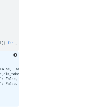
l
()
for
_
,
p
in
model
.
named_parameters
()]))
False, 'architecture': 'Gemma3TextModel'})

e_cls_token': False, 'pooling_mode_mean_tokens': True, 
': False, 'activation_function': 'torch.nn.modules.linea
': False, 'activation_function': 'torch.nn.modules.linea