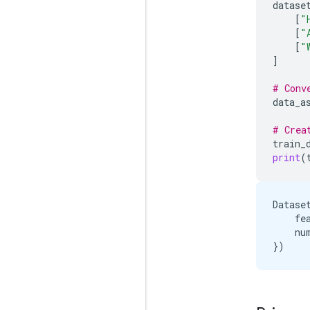
datase
[
"
[
"
[
"
]
# Conv
data_a
# Crea
train_
print
(
Dataset
    fe
    num