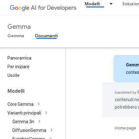
Modelli
Soluzio
Gemma
Gemma
Documenti
Panoramica
Gemm
Per iniziare
contes
Uscite
Modelli
contenuti nel
Core Gemma
potrebbero c
Varianti principali
Gemma 3n
Home page
Diffusion
Gemma