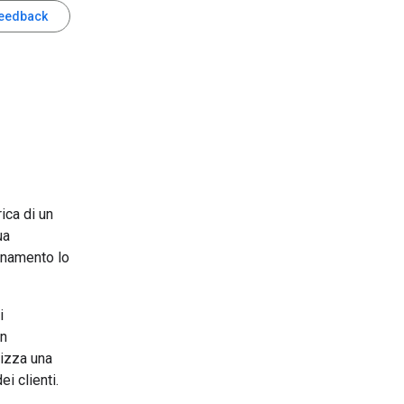
feedback
ica di un
ua
ionamento lo
i
on
lizza una
i clienti.