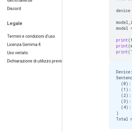
Gemmaverse
Discord
device
model_
Legale
model
Termini e condizioni d'uso
print
(
Licenza Gemma 4
print
(
print
(
Uso vietato
Dichiarazione di utilizzo previsto
Device:
Senten
  (0):
  (1):
  (2):
  (3):
  (4):
)
