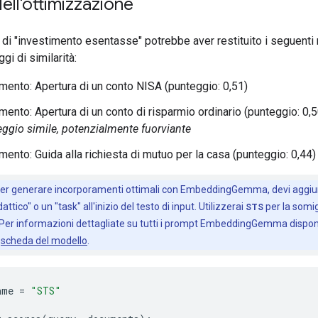
ell'ottimizzazione
 di "investimento esentasse" potrebbe aver restituito i seguenti ri
gi di similarità:
ento: Apertura di un conto NISA (punteggio: 0,51)
ento: Apertura di un conto di risparmio ordinario (punteggio: 0,5
ggio simile, potenzialmente fuorviante
ento: Guida alla richiesta di mutuo per la casa (punteggio: 0,44)
er generare incorporamenti ottimali con EmbeddingGemma, devi aggi
ttico" o un "task" all'inizio del testo di input. Utilizzerai
STS
per la somi
. Per informazioni dettagliate su tutti i prompt EmbeddingGemma disponi
a
scheda del modello
.
ame
=
"STS"