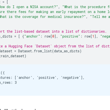
t
=
[
How do I open a NISA account?"
,
"What is the procedure f
Are there fees for making an early repayment on a home l
What is the coverage for medical insurance?"
,
"Tell me a
ert the list-based dataset into a list of dictionaries.
s_dicts
=
[
{
"anchor"
:
row
[
0
],
"positive"
:
row
[
1
],
"neg
te a Hugging Face `Dataset` object from the list of dict
dataset
=
Dataset
.
from_list
(
data_as_dicts
)
train_dataset
)
({

atures: ['anchor', 'positive', 'negative'],

_rows: 3
