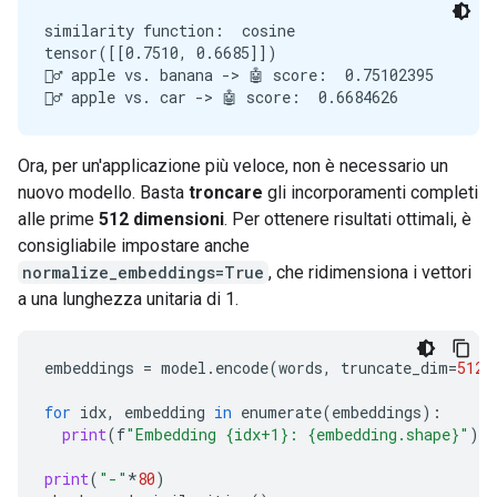
similarity function:  cosine

tensor([[0.7510, 0.6685]])

🙋‍♂️ apple vs. banana -> 🤖 score:  0.75102395

Ora, per un'applicazione più veloce, non è necessario un
nuovo modello. Basta
troncare
gli incorporamenti completi
alle prime
512 dimensioni
. Per ottenere risultati ottimali, è
consigliabile impostare anche
normalize_embeddings=True
, che ridimensiona i vettori
a una lunghezza unitaria di 1.
embeddings
=
model
.
encode
(
words
,
truncate_dim
=
512
,
for
idx
,
embedding
in
enumerate
(
embeddings
):
print
(
f
"Embedding {idx+1}: {embedding.shape}"
)
print
(
"-"
*
80
)