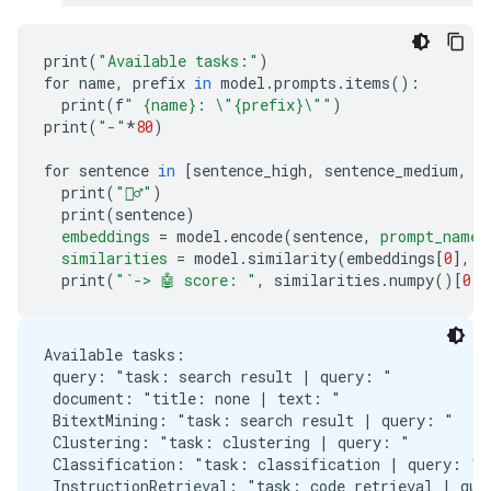
print
(
"Available tasks:"
)
for name
,
 prefix 
in
 model
.
prompts
.
items
():
  print
(
f
" {name}: 
\"
{prefix}
\"
"
)
print
(
"-"
*
80
)
for sentence 
in
[
sentence_high
,
 sentence_medium
,
 s
  print
(
"🙋‍♂️"
)
  print
(
sentence
)
embeddings
=
 model
.
encode
(
sentence
,
prompt_name
=
similarities
=
 model
.
similarity
(
embeddings
[
0
],
 e
  print
(
"`-> 🤖 score: "
,
 similarities
.
numpy
()[
0
][
Available tasks:

 query: "task: search result | query: "

 document: "title: none | text: "

 BitextMining: "task: search result | query: "

 Clustering: "task: clustering | query: "

 Classification: "task: classification | query: "

 InstructionRetrieval: "task: code retrieval | quer