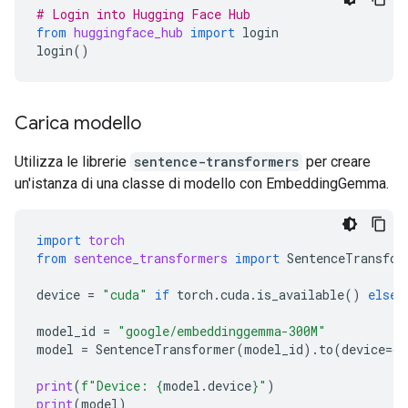
# Login into Hugging Face Hub
from
huggingface_hub
import
login
login
()
Carica modello
Utilizza le librerie
sentence-transformers
per creare
un'istanza di una classe di modello con EmbeddingGemma.
import
torch
from
sentence_transformers
import
SentenceTransfor
device
=
"cuda"
if
torch
.
cuda
.
is_available
()
else
model_id
=
"google/embeddinggemma-300M"
model
=
SentenceTransformer
(
model_id
)
.
to
(
device
=
de
print
(
f
"Device: 
{
model
.
device
}
"
)
print
(
model
)