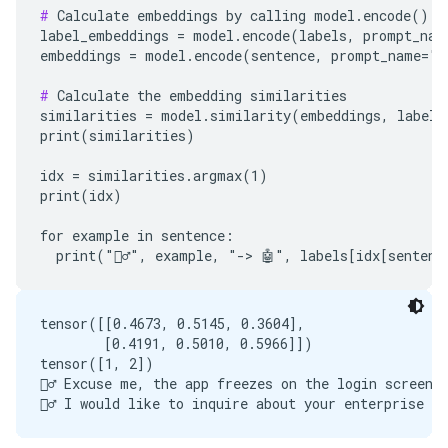
#
 Calculate embeddings by calling model.encode()

label_embeddings = model.encode(labels, prompt_name
embeddings = model.encode(sentence, prompt_name="Cl
#
 Calculate the embedding similarities

similarities = model.similarity(embeddings, label_e
print(similarities)

idx = similarities.argmax(1)

print(idx)

for example in sentence:

tensor([[0.4673, 0.5145, 0.3604],

        [0.4191, 0.5010, 0.5966]])

tensor([1, 2])

🙋‍♂️ Excuse me, the app freezes on the login screen