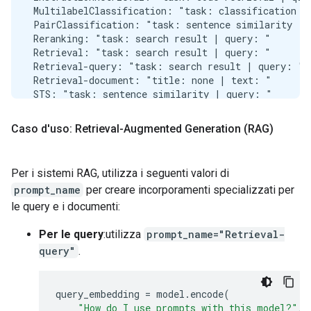
 MultilabelClassification: "task: classification | 
 PairClassification: "task: sentence similarity | q
 Reranking: "task: search result | query: "

 Retrieval: "task: search result | query: "

 Retrieval-query: "task: search result | query: "

 Retrieval-document: "title: none | text: "

 STS: "task: sentence similarity | query: "

 Summarization: "task: summarization | query: "

---------------------------------------------------
Caso d'uso: Retrieval-Augmented Generation (RAG)
🙋‍♂️

['The chef prepared a delicious meal for the guests
`-> 🤖 score:  0.9363755

Per i sistemi RAG, utilizza i seguenti valori di
🙋‍♂️

prompt_name
per creare incorporamenti specializzati per
['She is an expert in machine learning.', 'He has a
`-> 🤖 score:  0.6425841

le query e i documenti:
🙋‍♂️

['The weather in Tokyo is sunny today.', 'I need to
Per le query
:utilizza
prompt_name="Retrieval-
query"
.
query_embedding
=
model
.
encode
(
"How do I use prompts with this model?"
,