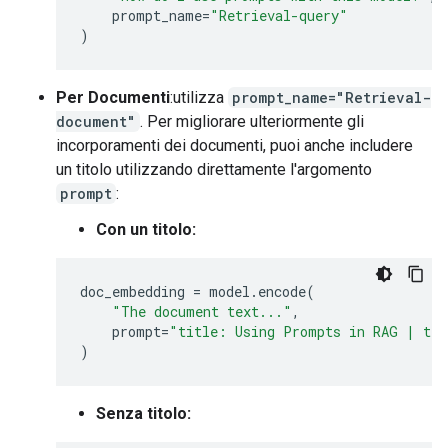
prompt_name
=
"Retrieval-query"
)
Per Documenti
:utilizza
prompt_name="Retrieval-
document"
. Per migliorare ulteriormente gli
incorporamenti dei documenti, puoi anche includere
un titolo utilizzando direttamente l'argomento
prompt
:
Con un titolo:
doc_embedding
=
model
.
encode
(
"The document text..."
,
prompt
=
"title: Using Prompts in RAG | te
)
Senza titolo: