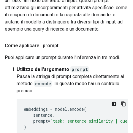
un "task" all'inizio del testo di input. Questi prompt
ottimizzano gli incorporamenti per attività specifiche, come
il recupero di documenti o la risposta alle domande, e
aiutano il modello a distinguere tra diversi tipi di input, ad
esempio una query di ricerca e un documento.
Come applicare i prompt
Puoi applicare un prompt durante l'inferenza in tre modi.
Utilizzo dell'argomento
prompt
Passa la stringa di prompt completa direttamente al
metodo
encode
. In questo modo hai un controllo
preciso.
embeddings
=
model
.
encode
(
sentence
,
prompt
=
"task: sentence similarity | query
)