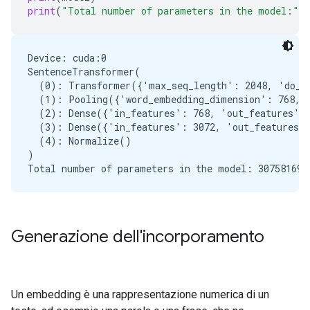
print
(
"Total number of parameters in the model:"
,
Device: cuda:0

SentenceTransformer(

  (0): Transformer({'max_seq_length': 2048, 'do_lo
  (1): Pooling({'word_embedding_dimension': 768, '
  (2): Dense({'in_features': 768, 'out_features': 
  (3): Dense({'in_features': 3072, 'out_features':
  (4): Normalize()

)

Generazione dell'incorporamento
Un embedding è una rappresentazione numerica di un