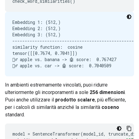
check_word_similarities
()
Embedding 1: (512,)

Embedding 2: (512,)

Embedding 3: (512,)

---------------------------------------------------
similarity function:  cosine

tensor([[0.7674, 0.7041]])

🙋‍♂️ apple vs. banana -> 🤖 score:  0.767427

In ambienti estremamente vincolati, puoi ridurre
ulteriormente gli incorporamenti a sole
256 dimensioni
.
Puoi anche utilizzare il
prodotto scalare
, più efficiente,
per i calcoli di similarità anziché la similarità
coseno
standard.
model
=
SentenceTransformer
(
model_id
,
truncate_dim