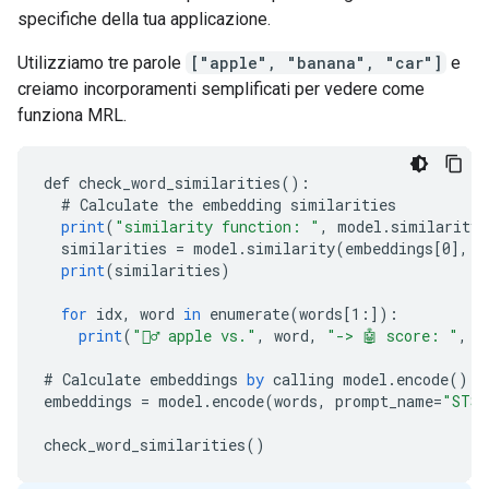
specifiche della tua applicazione.
Utilizziamo tre parole
["apple", "banana", "car"]
e
creiamo incorporamenti semplificati per vedere come
funziona MRL.
def
check_word_similarities
()
:
#
Calculate
the
embedding
similarities
print
(
"similarity function: "
,
model
.
similarity_
similarities
=
model
.
similarity
(
embeddings
[
0
]
,
e
print
(
similarities
)
for
idx
,
word
in
enumerate
(
words
[
1:
]
)
:
print
(
"🙋‍♂️ apple vs."
,
word
,
"-> 🤖 score: "
,
s
#
Calculate
embeddings
by
calling
model
.
encode
()
embeddings
=
model
.
encode
(
words
,
prompt_name
=
"STS"
check_word_similarities
()