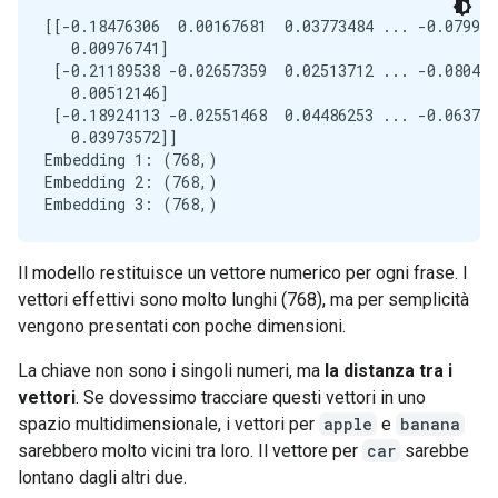
[[-0.18476306  0.00167681  0.03773484 ... -0.079962
   0.00976741]

 [-0.21189538 -0.02657359  0.02513712 ... -0.080426
   0.00512146]

 [-0.18924113 -0.02551468  0.04486253 ... -0.063777
   0.03973572]]

Embedding 1: (768,)

Embedding 2: (768,)

Il modello restituisce un vettore numerico per ogni frase. I
vettori effettivi sono molto lunghi (768), ma per semplicità
vengono presentati con poche dimensioni.
La chiave non sono i singoli numeri, ma
la distanza tra i
vettori
. Se dovessimo tracciare questi vettori in uno
spazio multidimensionale, i vettori per
apple
e
banana
sarebbero molto vicini tra loro. Il vettore per
car
sarebbe
lontano dagli altri due.