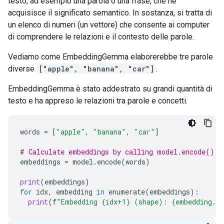
testo, ad esempio una parola o una frase, che ne
acquisisce il significato semantico. In sostanza, si tratta di
un elenco di numeri (un vettore) che consente ai computer
di comprendere le relazioni e il contesto delle parole.
Vediamo come EmbeddingGemma elaborerebbe tre parole
diverse
["apple", "banana", "car"]
.
EmbeddingGemma è stato addestrato su grandi quantità di
testo e ha appreso le relazioni tra parole e concetti.
words
=
[
"apple"
,
"banana"
,
"car"
]
# Calculate embeddings by calling model.encode()
embeddings
=
model
.
encode
(
words
)
print
(
embeddings
)
for
idx
,
embedding
in
enumerate
(
embeddings
):
print
(
f
"Embedding {idx+1} (shape): {embedding.s