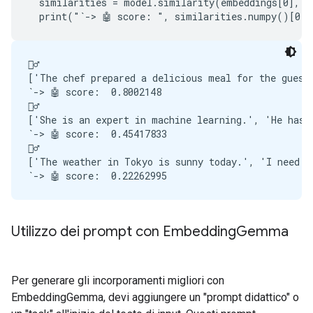
  similarities = model.similarity(embeddings[0], em
🙋‍♂️

['The chef prepared a delicious meal for the guests
`-> 🤖 score:  0.8002148

🙋‍♂️

['She is an expert in machine learning.', 'He has a
`-> 🤖 score:  0.45417833

🙋‍♂️

['The weather in Tokyo is sunny today.', 'I need to
Utilizzo dei prompt con Embedding
Gemma
Per generare gli incorporamenti migliori con
EmbeddingGemma, devi aggiungere un "prompt didattico" o