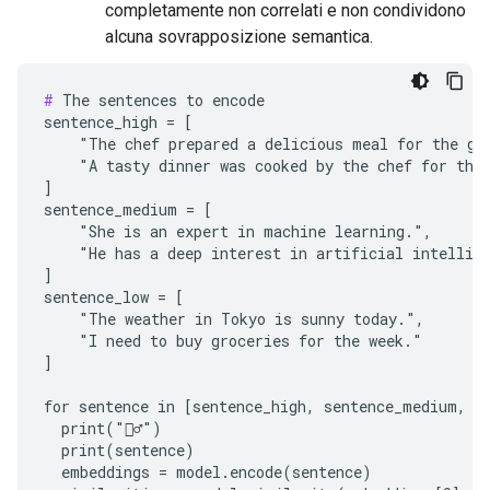
completamente non correlati e non condividono
alcuna sovrapposizione semantica.
#
 The sentences to encode

sentence_high = [

    "The chef prepared a delicious meal for the gue
    "A tasty dinner was cooked by the chef for the 
]

sentence_medium = [

    "She is an expert in machine learning.",

    "He has a deep interest in artificial intellige
]

sentence_low = [

    "The weather in Tokyo is sunny today.",

    "I need to buy groceries for the week."

]

for sentence in [sentence_high, sentence_medium, se
  print("🙋‍♂️")

  print(sentence)

  embeddings = model.encode(sentence)
