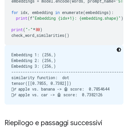
embeddings
=
model
.
encode
(
words
,
prompt_name
=
"STS"
for
idx
,
embedding
in
enumerate
(
embeddings
):
print
(
f
"Embedding {idx+1}: {embedding.shape}"
)
print
(
"-"
*
80
)
check_word_similarities
()
Embedding 1: (256,)

Embedding 2: (256,)

Embedding 3: (256,)

---------------------------------------------------
similarity function:  dot

tensor([[0.7855, 0.7382]])

🙋‍♂️ apple vs. banana -> 🤖 score:  0.7854644

Riepilogo e passaggi successivi