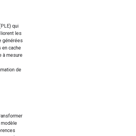
(PLE) qui
liorent les
e générées
s en cache
le à mesure
mmation de
ransformer
l modèle
érences