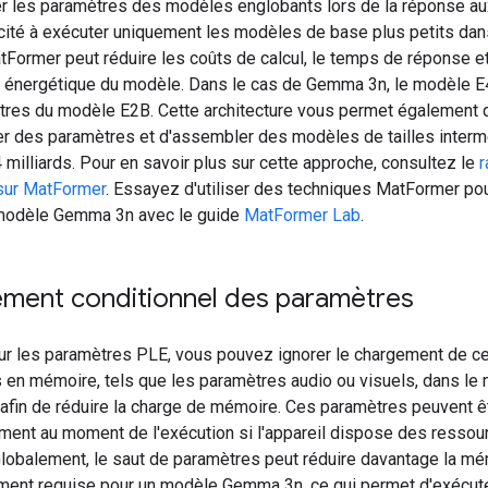
er les paramètres des modèles englobants lors de la réponse au
cité à exécuter uniquement les modèles de base plus petits dan
Former peut réduire les coûts de calcul, le temps de réponse e
e énergétique du modèle. Dans le cas de Gemma 3n, le modèle E
tres du modèle E2B. Cette architecture vous permet également 
er des paramètres et d'assembler des modèles de tailles interm
4 milliards. Pour en savoir plus sur cette approche, consultez le
r
sur MatFormer
. Essayez d'utiliser des techniques MatFormer pou
n modèle Gemma 3n avec le guide
MatFormer Lab
.
ment conditionnel des paramètres
 les paramètres PLE, vous pouvez ignorer le chargement de ce
 en mémoire, tels que les paramètres audio ou visuels, dans le
fin de réduire la charge de mémoire. Ces paramètres peuvent ê
ent au moment de l'exécution si l'appareil dispose des ressou
Globalement, le saut de paramètres peut réduire davantage la m
ment requise pour un modèle Gemma 3n, ce qui permet d'exécute