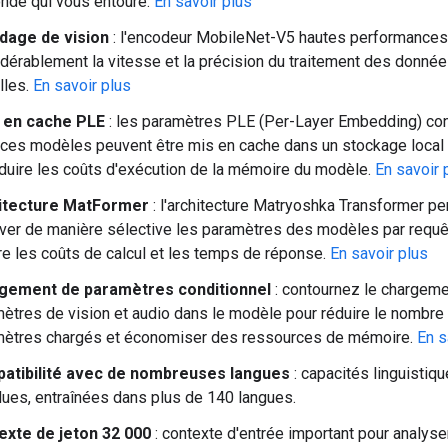
nde qui vous entoure.
En savoir plus
dage de vision
: l'encodeur MobileNet-V5 hautes performances
dérablement la vitesse et la précision du traitement des donné
lles.
En savoir plus
 en cache PLE
: les paramètres PLE (Per-Layer Embedding) co
ces modèles peuvent être mis en cache dans un stockage local 
duire les coûts d'exécution de la mémoire du modèle.
En savoir 
itecture MatFormer
: l'architecture Matryoshka Transformer p
iver de manière sélective les paramètres des modèles par requê
re les coûts de calcul et les temps de réponse.
En savoir plus
gement de paramètres conditionnel
: contournez le chargem
ètres de vision et audio dans le modèle pour réduire le nombre 
mètres chargés et économiser des ressources de mémoire.
En s
atibilité avec de nombreuses langues
: capacités linguistiq
ues, entraînées dans plus de 140 langues.
exte de jeton 32 000
: contexte d'entrée important pour analyse