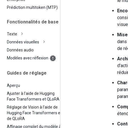
le mo
Prédiction multitoken (MTP)
Enco
consi
Fonctionnalités de base
visue
Texte
Mise
dans 
Données visuelles
de ré
Données audio
Modèles avec réflexion
Arch
d'act
rédui
Guides de réglage
Char
Aperçu
param
Ajuster à l'aide de Hugging
para
Face Transformers et QLo
RA
Comp
Réglage de Vision à l'aide de
Hugging Face Transformers et
étend
de QLo
RA
Cont
Affinage complet du modèle à