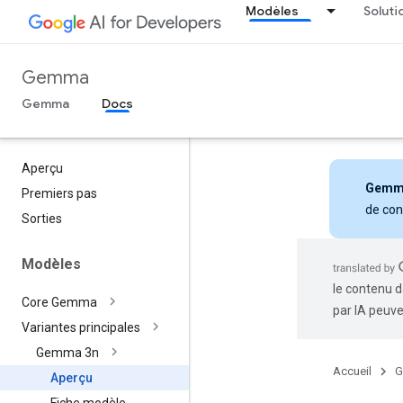
Modèles
Soluti
Gemma
Gemma
Docs
Aperçu
Gemm
Premiers pas
de con
Sorties
Modèles
le contenu d
Core Gemma
par IA peuve
Variantes principales
Gemma 3n
Accueil
G
Aperçu