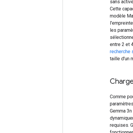
sans activ
Cette capa
modèle Mat
l'empreint
les paramè
sélectionn
entre 2 et 
recherche 
taille d'u
Charge
Comme pour
paramètres
Gemma 3n a
dynamiquem
requises. 
fonctionne