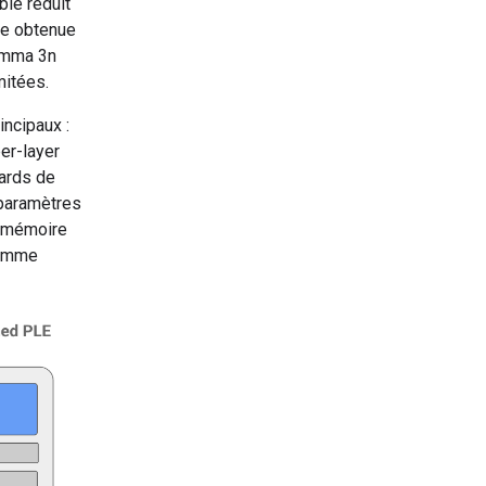
le réduit
re obtenue
Gemma 3n
mitées.
ncipaux :
er-layer
iards de
 paramètres
e mémoire
comme