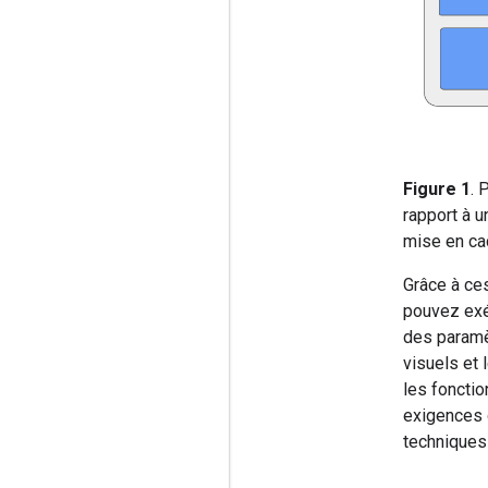
Figure 1
. 
rapport à u
mise en ca
Grâce à ces
pouvez exé
des paramè
visuels et 
les fonctio
exigences d
techniques