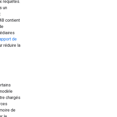
x requêtes.
s un
t
4B contient
de
édiaires
apport de
r réduire la
rtains
 modèle
tre chargés
rces
émoire de
r le