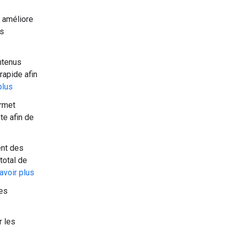
 améliore
es
ntenus
rapide afin
plus
ermet
te afin de
ent des
total de
avoir plus
ues
r les