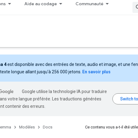
ons
Aide au codage
Communauté
a 4
est disponible avec des entrées de texte, audio et image, et une fe
texte longue allant jusqu'à 256 000 jetons.
En savoir plus
Google utilise la technologie IA pour traduire
ans votre langue préférée. Les traductions générées
nt contenir des erreurs.
emma
Modèles
Docs
Ce contenu vous a-t-il été utile