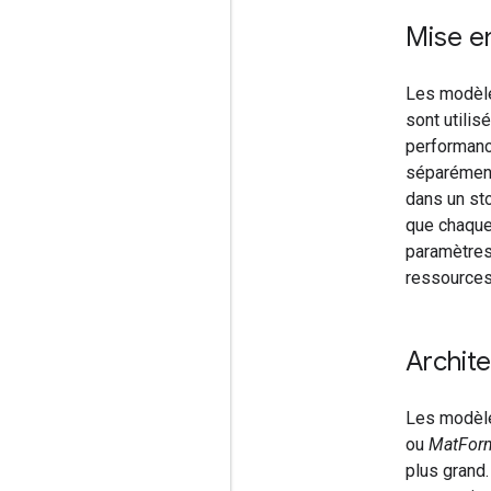
Mise e
Les modèle
sont utilis
performanc
séparément
dans un st
que chaque
paramètres
ressources
Archit
Les modèle
ou
MatFor
plus grand