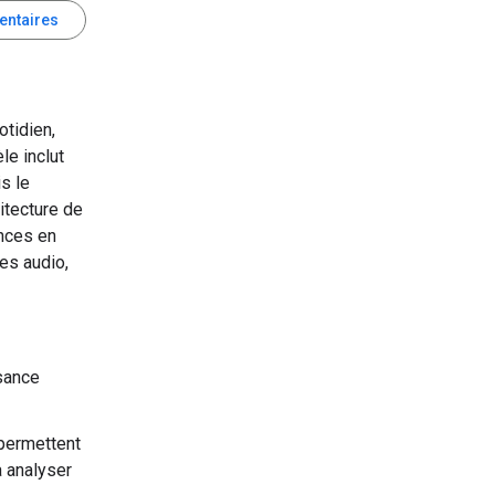
entaires
tidien,
le inclut
s le
itecture de
ences en
es audio,
ssance
 permettent
à analyser