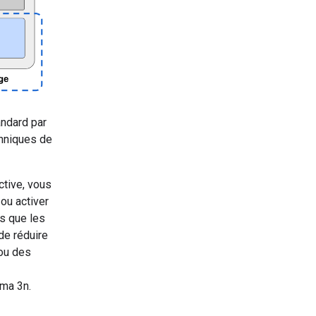
ndard par
chniques de
ctive, vous
ou activer
s que les
de réduire
 ou des
ma 3n.