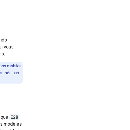
oids
ui vous
ns.
ions mobiles
estinée aux
s que
E2B
es modèles.