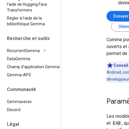
donné
l'aide de Hugging Face
Transformers
Essaye
Régler à l'aide de la
bibliothèque Gemma
Obte
Recherche et outils
Comme pour
ouverts et
Recurrent
Gemma
permet de l
Data
Gemma
Conseil
Champ d'application Gemma
Android, con
Gemma-APS
développeur
Communauté
Paramè
Gemmaverse
Discord
Les modèle
et
E4B
, q
Légal