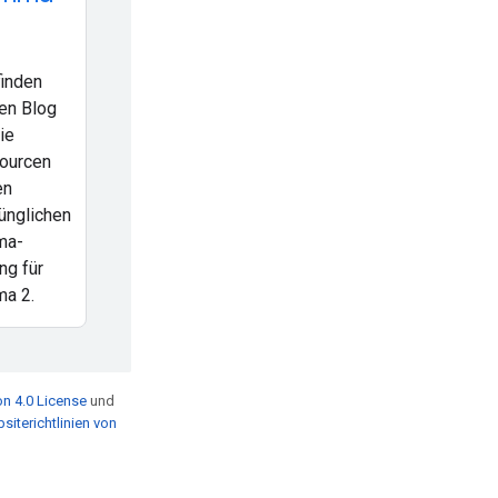
finden
en Blog
ie
ourcen
en
ünglichen
ma-
ng für
a 2.
n 4.0 License
und
siterichtlinien von