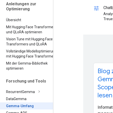
Anleitungen zur
tune
Chatb
Optimierung
Analy
Treue
Übersicht
Mit Hugging Face Transformers
und QLo
RA optimieren
Vision Tune mit Hugging Face
Transformers und QLo
RA
Vollständige Modelloptimierung
mit Hugging Face Transformers
Mit der Gemma-Bibliothek
optimieren
Blog 
Gem
Forschung und Tools
Scop
Recurrent
Gemma
lesen
Data
Gemma
Gemma-Umfang
Informat
Gemma-APS