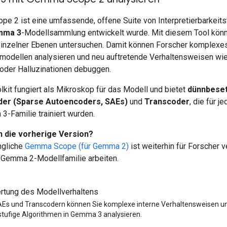
e 2 ist eine umfassende, offene Suite von Interpretierbarkeitst
mma 3
-Modellsammlung entwickelt wurde. Mit diesem Tool kön
einzelner Ebenen untersuchen. Damit können Forscher komplexes
modellen analysieren und neu auftretende Verhaltensweisen wi
 oder Halluzinationen debuggen.
lkit fungiert als Mikroskop für das Modell und bietet
dünnbese
er (Sparse Autoencoders, SAEs)
und
Transcoder
, die für j
3-Familie trainiert wurden.
n die vorherige Version?
ngliche
Gemma Scope (für Gemma 2)
ist weiterhin für Forscher v
r Gemma 2-Modellfamilie arbeiten.
rtung des Modellverhaltens
AEs und Transcodern können Sie komplexe interne Verhaltensweisen u
tufige Algorithmen in Gemma 3 analysieren.