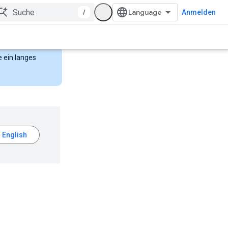
/
Anmelden
e ein langes