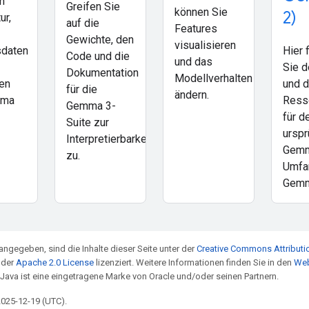
n
Greifen Sie
können Sie
2)
ur,
auf die
Features
Gewichte, den
visualisieren
sdaten
Hier 
Code und die
und das
Sie d
Dokumentation
Modellverhalten
en
und d
für die
ändern.
mma
Ress
Gemma 3-
für d
Suite zur
urspr
Interpretierbarkeit
Gem
zu.
Umfa
Gemm
angegeben, sind die Inhalte dieser Seite unter der
Creative Commons Attributio
 der
Apache 2.0 License
lizenziert. Weitere Informationen finden Sie in den
Web
 Java ist eine eingetragene Marke von Oracle und/oder seinen Partnern.
 2025-12-19 (UTC).