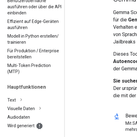
Benutzeroberfläche
ausführen oder über die API
Gemma Scop
einbinden
für die
Ge
Effizient auf Edge-Geräten
Verhalten 
ausführen
von Sprach
Modell in Python erstellen
/
Jailbreaks
trainieren
Für Produktion
/
Enterprise
Dieses Too
bereitstellen
Autoencod
Multi-Token Prediction
der Gemma 
(MTP)
Sie suche
Hauptfunktionen
Der ursprü
die mit de
Text
Visuelle Daten
biotech
Bewe
Audiodaten
Mit S
Wird generiert
mehrs