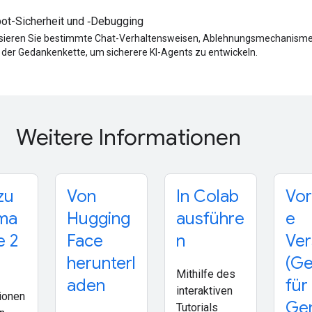
ot-Sicherheit und ‑Debugging
sieren Sie bestimmte Chat-Verhaltensweisen, Ablehnungsmechanisme
 der Gedankenkette, um sicherere KI-Agents zu entwickeln.
Weitere Informationen
zu
Von
In Colab
Vor
ma
Hugging
ausführe
e
e 2
Face
n
Ver
herunterl
(G
Mithilfe des
aden
für
interaktiven
ionen
Ge
Tutorials