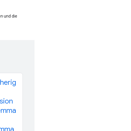
n und die
herig
sion
emma
mma