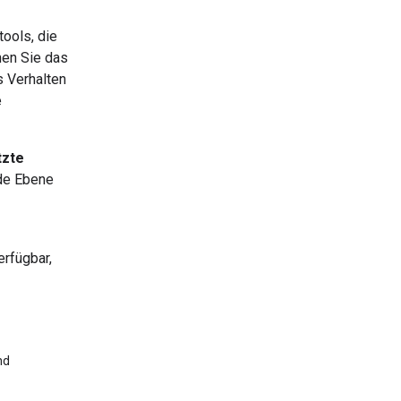
ools, die
nen Sie das
 Verhalten
e
tzte
ede Ebene
erfügbar,
nd