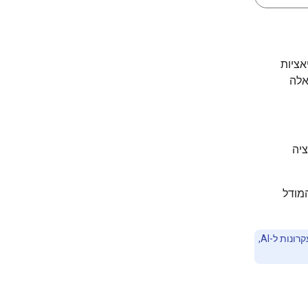
 ווריאציות
אלה
ציה
מודל
כשמתחילים להטמיע אפליקציות מבוססות-AI, חשוב להקפיד על גישה מבוססת-עקרונות ל-AI,