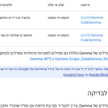
וריאנט
קלט ➔ פלט
פלטפורמ
Gemma (ליבה)
טקסט ➔ טקסט
מכשירים ניידים ומחשב
CodeGemma
Gemma (ליבה)
טקסט ➔ טקסט
מחשבים שולחניים ושרת
CodeGemma
מטרות מיוחדות ומודלים למחקר, כולל
Sh
,‏
DataGemma
,‏
Gemma Scope
ו-
Gemma-APS
.
ת:
אפשר להוריד וריאציות רשמיות של מודל Gemma ש
Kaggle Mode
ומ-
Hugging Face
.
לבדיקה
כדי לבדוק מודלים של Gemma, צריך להגדיר סביבת פיתוח עם מודל שהורד ו