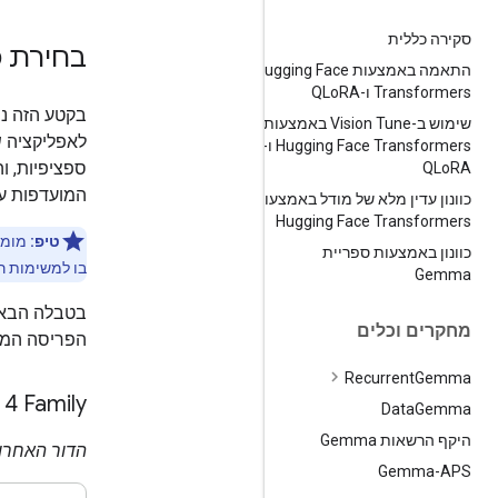
סקירה כללית
בחירת מ
התאמה באמצעות Hugging Face
Transformers ו-QLo
RA
שימוש ב-Vision Tune באמצעות
לאפליקציה ש
Hugging Face Transformers ו-
ספציפיות, ו
QLo
RA
המועדפות ע
כוונון עדין מלא של מודל באמצעות
Hugging Face Transformers
טיפ:
מומל
כוונון באמצעות ספריית
בו למשימות רב
Gemma
מחקרים וכלים
הפריסה המיו
Recurrent
Gemma
4 Family
Data
Gemma
היקף הרשאות Gemma
הדור האחרון 
Gemma-APS