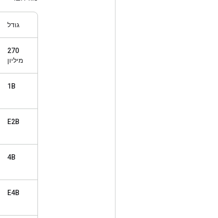
גודל
270
מיליון
1B
E2B
4B
E4B