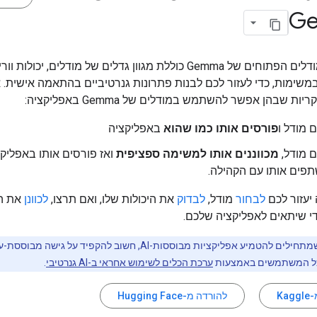
G
משפחת המודלים הפתוחים של Gemma כוללת מגוון גדלים של מודלים, יכולות
ימות, כדי לעזור לכם לבנות פתרונות גנרטיביים בהתאמה אישית. 
ת שבהן אפשר להשתמש במודלים של Gemma באפליקציה:
 מודל ו
פורסים אותו כמו שהוא
באפליקציה
ם מודל,
מכווננים אותו למשימה ספציפית
ואז פורסים אותו באפליק
תפים אותו עם הקהילה.
יעזור לכם
לבחור
מודל,
לבדוק
את היכולות שלו, ואם תרצו,
לכוונן
את ה
 שיתאים לאפליקציה שלכם.
ל המשתמשים באמצעות
ערכת הכלים לשימוש אחראי ב-AI גנרטיבי
.
Ka
להורדה מ-Hugging Face