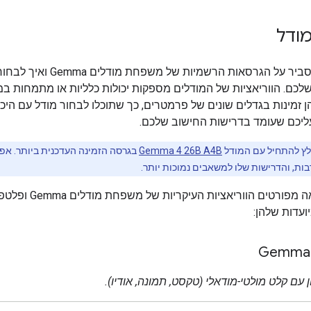
ודל
בקטע הזה נסביר על הגרסאות הרשמיות של משפחת מוד
לכם. הווריאציות של המודלים מספקות יכולות כלליות או מתמחות ב
הן זמינות בגדלים שונים של פרמטרים, כך שתוכלו לבחור מודל עם היכו
ליכם שעומד בדרישות החישוב שלכם.
ץ להתחיל עם המודל
Gemma 4 26B A4B
בגרסה הזמינה העדכנית ביותר. א
ות, והדרישות שלו למשאבים נמוכות יותר.
בטבלה הבאה מפורטים הווריאציות העיקרי
עדות שלהן:
Gemma 
עם קלט מולטי-מודאלי (טקסט, תמונה, אודיו).