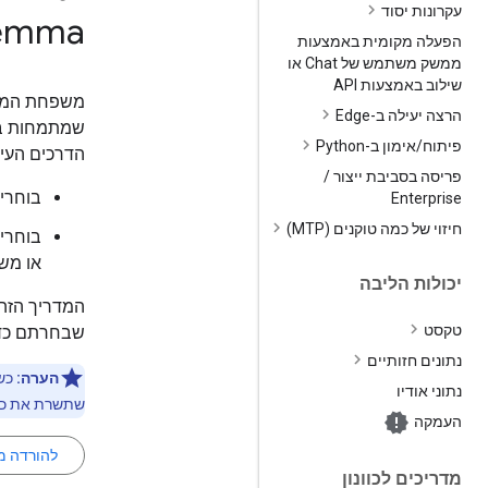
עקרונות יסוד
emma
הפעלה מקומית באמצעות
ממשק משתמש של Chat או
שילוב באמצעות API
הרצה יעילה ב-Edge
שמתמחות במש
פיתוח
/
אימון ב-Python
הדרכים העיקריו
פריסה בסביבת ייצור
/
בוחרים
Enterprise
חיזוי של כמה טוקנים (MTP)
בוחרי
או מש
יכולות הליבה
המדריך הזה 
טקסט
שבחרתם כדי
נתונים חזותיים
הערה:
נתוני אודיו
שתשרת את כ
העמקה
להורדה מ-ggle
מדריכים לכוונון