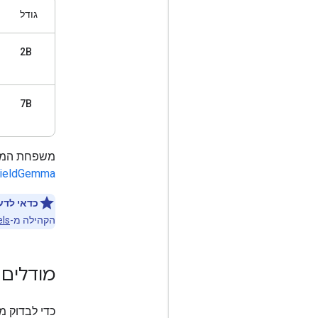
גודל
2B
7B
משפחת המודלים של Gemma כוללת גם מודלים ל
ieldGemma
כדאי לדע
הקהילה מ-
ls
מודלים 