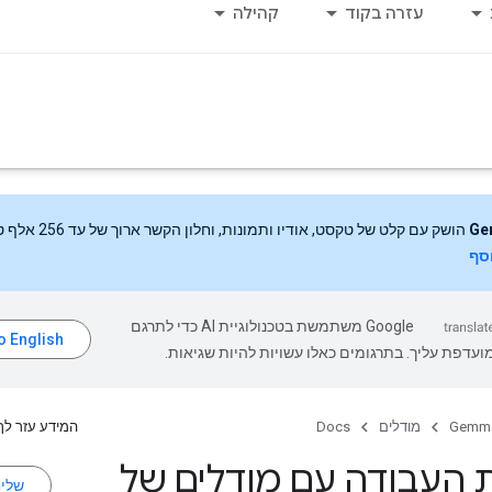
עזרה בקוד
קהילה
Ge
הושק עם קלט של טקסט, אודיו ותמונות, וחלון הקשר ארוך של עד 256 אלף טוקנים.
וסף
‫Google משתמשת בטכנולוגיית AI כדי לתרגם
עדפת עליך. בתרגומים כאלו עשויות להיות שגיאות.
Gemm
מודלים
Docs
המידע עזר לך
 העבודה עם מודלים של
שלי