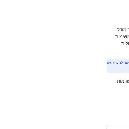
לים Gemma ואיך לבחור מודל
משימות
לות
פשר להשתמש
ות של משפחת מודלים Gemma ופלטפורמות