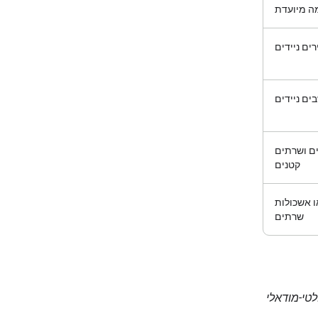
ה מיועדת
ים ניידים
ים ניידים
ם ושרתים
קטנים
ו אשכולות
שרתים
הרחבה, בנוסף לווריאציות '3n' לקלט מולטי-מודאלי