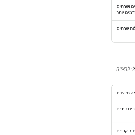
ם ושרתים
מים יותר
ות שרתים
של PaliGemma 2 מולטי-מודאלי לראייה
ה מיועדת
ים ניידים
ים קטנים