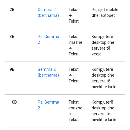
2B
Gemma 2
Tekst
Pajisjet mobile
(bërthama)
➔
dhe laptopët
Tekst
3B
PaliGemma
Tekst,
Kompjuterë
2
imazhe
desktop dhe
➔
serverë të
Tekst
vegjël
9B
Gemma 2
Tekst
Kompjuterë
(bërthama)
➔
desktop dhe
Tekst
serverë të
nivelit të lartë
10B
PaliGemma
Tekst,
Kompjuterë
2
imazhe
desktop dhe
➔
serverë të
Tekst
nivelit të lartë