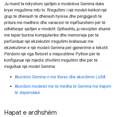
Ju mund ta ndryshoni sjelljen e modeleve Gemma duke
kryer rregullime mbi to. Rregullimi i një modeli kërkon një
grup të dhënash të dhënash hyrëse dhe përgjigjesh të
pritura me madhësi dhe variacion të mjaftueshëm për të
udhëhequr sjelljen e modelit. Gjithashtu, ju nevojiten shumë
më tepër burime kompjuterike dhe memorieje për të
përfunduar një ekzekutim rregullimi krahasuar me
ekzekutimin e një modeli Gemma për gjenerimin e tekstit.
Përdorni një nga fletoret e mëposhtme Python për të
konfiguruar një mjedis zhvillimi rregullimi dhe për të
rregulluar një model Gemma:
Akordoni Gemma-n me Keras dhe akordimin LoRA
Akordoni modelet më të mëdha të Gemma me trajnim
të shpërndarë
Hapat e ardhshëm