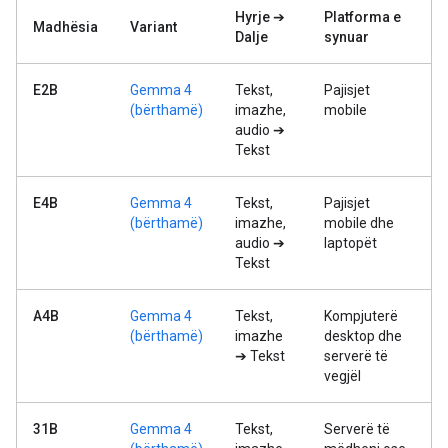
Hyrje ➔
Platforma e
Madhësia
Variant
Dalje
synuar
E2B
Gemma 4
Tekst,
Pajisjet
(bërthamë)
imazhe,
mobile
audio ➔
Tekst
E4B
Gemma 4
Tekst,
Pajisjet
(bërthamë)
imazhe,
mobile dhe
audio ➔
laptopët
Tekst
A4B
Gemma 4
Tekst,
Kompjuterë
(bërthamë)
imazhe
desktop dhe
➔ Tekst
serverë të
vegjël
31B
Gemma 4
Tekst,
Serverë të