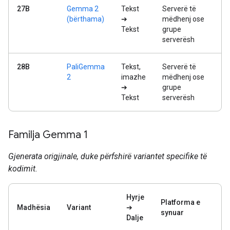
27B
Gemma 2
Tekst
Serverë të
(bërthama)
➔
mëdhenj ose
Tekst
grupe
serverësh
28B
PaliGemma
Tekst,
Serverë të
2
imazhe
mëdhenj ose
➔
grupe
Tekst
serverësh
Familja Gemma 1
Gjenerata origjinale, duke përfshirë variantet specifike të
kodimit.
Hyrje
Platforma e
Madhësia
Variant
➔
synuar
Dalje