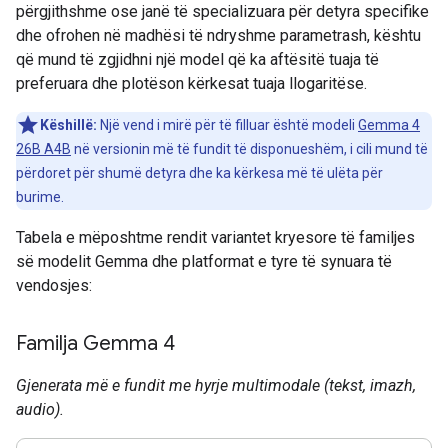
përgjithshme ose janë të specializuara për detyra specifike
dhe ofrohen në madhësi të ndryshme parametrash, kështu
që mund të zgjidhni një model që ka aftësitë tuaja të
preferuara dhe plotëson kërkesat tuaja llogaritëse.
Këshillë:
Një vend i mirë për të filluar është modeli
Gemma 4
26B A4B
në versionin më të fundit të disponueshëm, i cili mund të
përdoret për shumë detyra dhe ka kërkesa më të ulëta për
burime.
Tabela e mëposhtme rendit variantet kryesore të familjes
së modelit Gemma dhe platformat e tyre të synuara të
vendosjes:
Familja Gemma 4
Gjenerata më e fundit me hyrje multimodale (tekst, imazh,
audio).