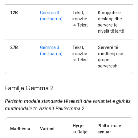
12B
Gemma 3
Tekst,
Kompjuterë
(bërthama)
imazhe
desktop dhe
➔ Tekst
serverë të
nivelit të lartë
27B
Gemma 3
Tekst,
Serverë të
(bërthama)
imazhe
mëdhenj ose
➔ Tekst
grupe
serverësh
Familja Gemma 2
Përfshin modele standarde të tekstit dhe variantet e gjuhës
multimodale të vizionit PaliGemma 2.
Hyrje
Platforma e
Madhësia
Variant
➔ Dalje
synuar