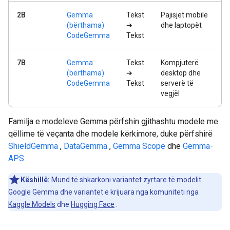
2B
Gemma
Tekst
Pajisjet mobile
(bërthama)
➔
dhe laptopët
CodeGemma
Tekst
7B
Gemma
Tekst
Kompjuterë
(bërthama)
➔
desktop dhe
CodeGemma
Tekst
serverë të
vegjël
Familja e modeleve Gemma përfshin gjithashtu modele me
qëllime të veçanta dhe modele kërkimore, duke përfshirë
ShieldGemma
,
DataGemma
,
Gemma Scope
dhe
Gemma-
APS
.
Këshillë:
Mund të shkarkoni variantet zyrtare të modelit
Google Gemma dhe variantet e krijuara nga komuniteti nga
Kaggle Models
dhe
Hugging Face
.