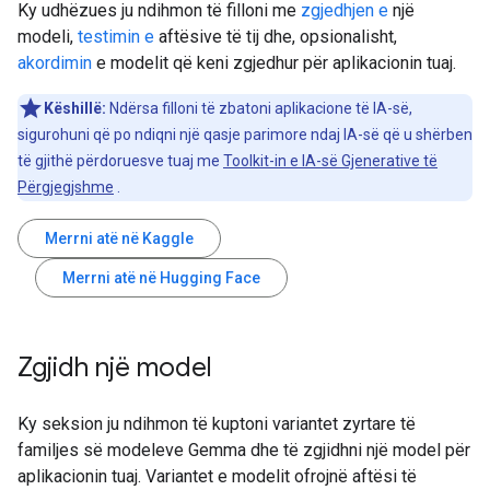
Ky udhëzues ju ndihmon të filloni me
zgjedhjen e
një
modeli,
testimin e
aftësive të tij dhe, opsionalisht,
akordimin
e modelit që keni zgjedhur për aplikacionin tuaj.
Këshillë:
Ndërsa filloni të zbatoni aplikacione të IA-së,
sigurohuni që po ndiqni një qasje parimore ndaj IA-së që u shërben
të gjithë përdoruesve tuaj me
Toolkit-in e IA-së Gjenerative të
Përgjegjshme
.
Merrni atë në Kaggle
Merrni atë në Hugging Face
Zgjidh një model
Ky seksion ju ndihmon të kuptoni variantet zyrtare të
familjes së modeleve Gemma dhe të zgjidhni një model për
aplikacionin tuaj. Variantet e modelit ofrojnë aftësi të