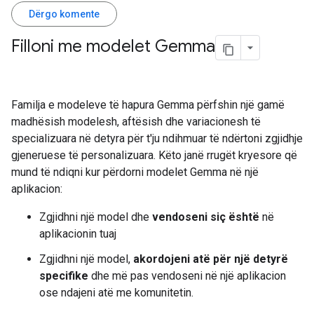
Dërgo komente
Filloni me modelet Gemma
Familja e modeleve të hapura Gemma përfshin një gamë
madhësish modelesh, aftësish dhe variacionesh të
specializuara në detyra për t'ju ndihmuar të ndërtoni zgjidhje
gjeneruese të personalizuara. Këto janë rrugët kryesore që
mund të ndiqni kur përdorni modelet Gemma në një
aplikacion:
Zgjidhni një model dhe
vendoseni siç është
në
aplikacionin tuaj
Zgjidhni një model,
akordojeni atë për një detyrë
specifike
dhe më pas vendoseni në një aplikacion
ose ndajeni atë me komunitetin.