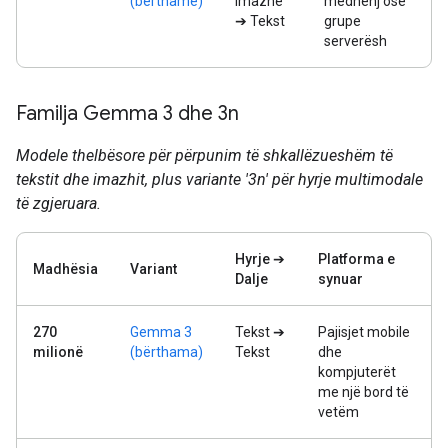
(bërthamë)
imazhe
mëdhenj ose
➔ Tekst
grupe
serverësh
Familja Gemma 3 dhe 3n
Modele thelbësore për përpunim të shkallëzueshëm të
tekstit dhe imazhit, plus variante '3n' për hyrje multimodale
të zgjeruara.
Hyrje ➔
Platforma e
Madhësia
Variant
Dalje
synuar
270
Gemma 3
Tekst ➔
Pajisjet mobile
milionë
(bërthama)
Tekst
dhe
kompjuterët
me një bord të
vetëm