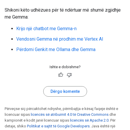
Shikoni këto udhëzues për të ndërtuar më shumë zgjidhje
me Gemma:
Krijo një chatbot me Gemma-n
Vendosni Gemma në prodhim me Vertex AI
Përdorni Genkit me Ollama dhe Gemma
Ishte e dobishme?
Dërgo komente
Përveçse siç përcaktohet ndryshe, përmbajtja e kësaj faqeje është e
licencuar sipas
licencës së atribuimit 4.0 të Creative Commons
dhe
kampionët e kodit janë licencuar sipas
licencës së Apache 2.0
. Për
detaje, shiko
Politikat e sajtit të Google Developers
. Java është një