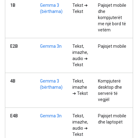
1B
Gemma 3
Tekst ➔
Pajisjet mobile
(bërthama)
Tekst
dhe
kompjuterët
me një bord të
vetëm
E2B
Gemma 3n
Tekst,
Pajisjet mobile
imazhe,
audio ➔
Tekst
4B
Gemma 3
Tekst,
Kompjuterë
(bërthama)
imazhe
desktop dhe
➔ Tekst
serverë të
vegjël
E4B
Gemma 3n
Tekst,
Pajisjet mobile
imazhe,
dhe laptopët
audio ➔
Tekst