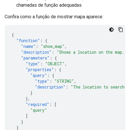
chamadas de função adequadas.
Confira como a função de mostrar mapa aparece:
{
"function"
:
{
"name"
:
"show_map"
,
"description"
:
"Shows a location on the map."
,
"parameters"
:
{
"type"
:
"OBJECT"
,
"properties"
:
{
"query"
:
{
"type"
:
"STRING"
,
"description"
:
"The location to search f
}
},
"required"
:
[
"query"
]
}
}