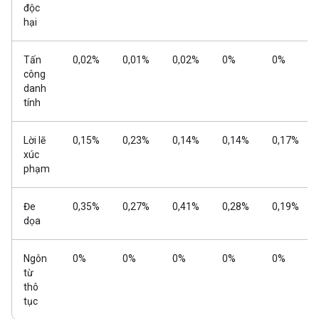
độc
hại
Tấn
0,02%
0,01%
0,02%
0%
0%
công
danh
tính
Lời lẽ
0,15%
0,23%
0,14%
0,14%
0,17%
xúc
phạm
Đe
0,35%
0,27%
0,41%
0,28%
0,19%
dọa
Ngôn
0%
0%
0%
0%
0%
từ
thô
tục