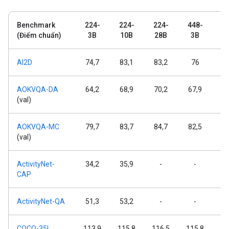
Benchmark
224-
224-
224-
448-
4
(Điểm chuẩn)
3B
10B
28B
3B
1
AI2D
74,7
83,1
83,2
76
8
AOKVQA-DA
64,2
68,9
70,2
67,9
7
(val)
AOKVQA-MC
79,7
83,7
84,7
82,5
8
(val)
ActivityNet-
34,2
35,9
-
-
CAP
ActivityNet-QA
51,3
53,2
-
-
COCO-35L
113,9
115,8
116,5
115,8
11