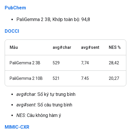
PubChem
PaliGemma 2 3B, Khớp toàn bộ: 94,8
DOCCI
Mẫu
avg#char
avg#sent
NES %
PaliGemma 2 3B
529
7,74
28,42
PaliGemma 2 10B
521
7.45
20,27
avg#char
: Số ký tự trung bình
avg#sent
: Số câu trung bình
NES
: Câu không hàm ý
MIMIC-CXR