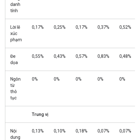
danh
tính
Lời lẽ
0,17%
0,25%
0,17%
0,37%
0,52%
xúc
phạm
Đe
0,55%
0,43%
0,57%
0,83%
0,48%
dọa
Ngôn
0%
0%
0%
0%
0%
từ
thô
tục
Trung vị
Nội
0,13%
0,10%
0,18%
0,07%
0,07%
dung