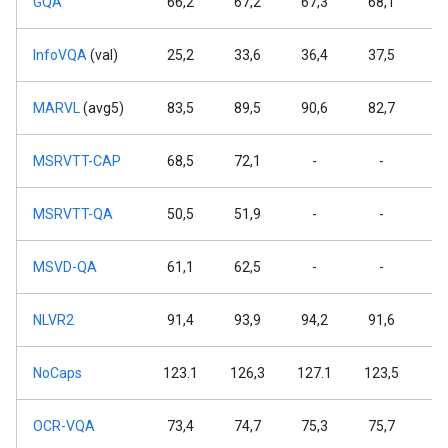
GQA
66,2
67,2
67,3
68,1
6
InfoVQA
(val)
25,2
33,6
36,4
37,5
4
MARVL
(avg5)
83,5
89,5
90,6
82,7
8
MSRVTT-CAP
68,5
72,1
-
-
MSRVTT-QA
50,5
51,9
-
-
MSVD-QA
61,1
62,5
-
-
NLVR2
91,4
93,9
94,2
91,6
9
NoCaps
123.1
126,3
127.1
123,5
12
OCR-VQA
73,4
74,7
75,3
75,7
7