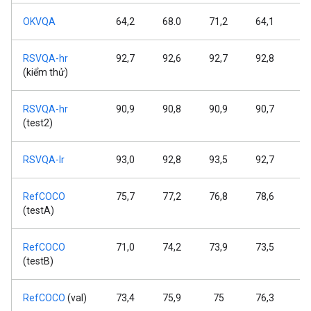
OKVQA
64,2
68.0
71,2
64,1
6
RSVQA-hr
92,7
92,6
92,7
92,8
9
(kiểm thử)
RSVQA-hr
90,9
90,8
90,9
90,7
9
(test2)
RSVQA-lr
93,0
92,8
93,5
92,7
9
RefCOCO
75,7
77,2
76,8
78,6
7
(testA)
RefCOCO
71,0
74,2
73,9
73,5
7
(testB)
RefCOCO
(val)
73,4
75,9
75
76,3
7