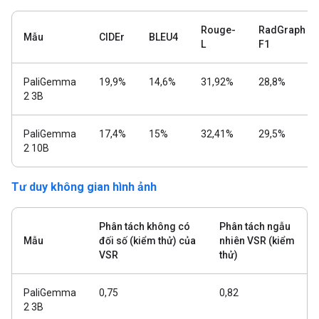
Rouge-
RadGraph
Mẫu
CIDEr
BLEU4
L
F1
PaliGemma
19,9%
14,6%
31,92%
28,8%
2 3B
PaliGemma
17,4%
15%
32,41%
29,5%
2 10B
Tư duy không gian hình ảnh
Phân tách không có
Phân tách ngẫu
Mẫu
đối số (kiểm thử) của
nhiên VSR (kiểm
VSR
thử)
PaliGemma
0,75
0,82
2 3B