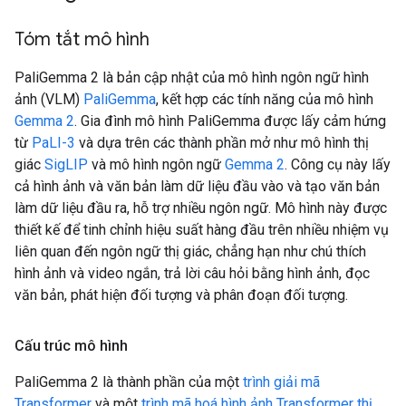
Tóm tắt mô hình
PaliGemma 2 là bản cập nhật của mô hình ngôn ngữ hình
ảnh (VLM)
PaliGemma
, kết hợp các tính năng của mô hình
Gemma 2
. Gia đình mô hình PaliGemma được lấy cảm hứng
từ
PaLI-3
và dựa trên các thành phần mở như mô hình thị
giác
SigLIP
và mô hình ngôn ngữ
Gemma 2
. Công cụ này lấy
cả hình ảnh và văn bản làm dữ liệu đầu vào và tạo văn bản
làm dữ liệu đầu ra, hỗ trợ nhiều ngôn ngữ. Mô hình này được
thiết kế để tinh chỉnh hiệu suất hàng đầu trên nhiều nhiệm vụ
liên quan đến ngôn ngữ thị giác, chẳng hạn như chú thích
hình ảnh và video ngắn, trả lời câu hỏi bằng hình ảnh, đọc
văn bản, phát hiện đối tượng và phân đoạn đối tượng.
Cấu trúc mô hình
PaliGemma 2 là thành phần của một
trình giải mã
Transformer
và một
trình mã hoá hình ảnh Transformer thị