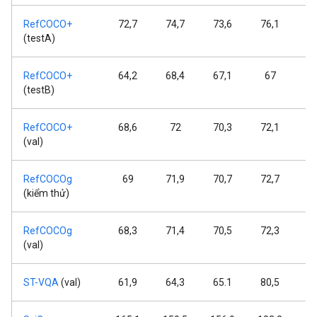
RefCOCO+
72,7
74,7
73,6
76,1
7
(testA)
RefCOCO+
64,2
68,4
67,1
67
7
(testB)
RefCOCO+
68,6
72
70,3
72,1
7
(val)
RefCOCOg
69
71,9
70,7
72,7
7
(kiểm thử)
RefCOCOg
68,3
71,4
70,5
72,3
7
(val)
ST-VQA
(val)
61,9
64,3
65.1
80,5