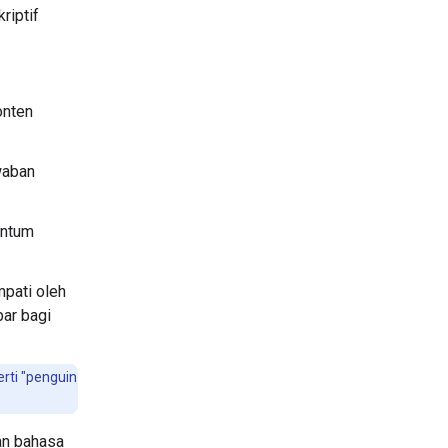
riptif
onten
waban
antum
pati oleh
ar bagi
rti "penguin
an bahasa