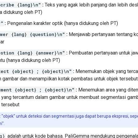
scribe {lang}\n"
:
Teks yang agak lebih panjang dan lebih desk
a didukung oleh PT)
r"
:
Pengenalan karakter optik (hanya didukung oleh PT)
swer {lang} {question}\n"
:
Menjawab pertanyaan tentang k
ar
estion {lang} {answer}\n"
:
Pembuatan pertanyaan untuk ja
ntu (hanya didukung oleh PT)
tect {object} ; {object}\n"
:
Menemukan objek yang terc
 gambar dan menampilkan kotak pembatas untuk objek tersebut
gment {object} ; {object}\n"
:
Menemukan area yang ditem
k yang tercantum dalam gambar untuk membuat segmentasi gamb
 tersebut
:
"objek" untuk deteksi dan segmentasi juga dapat berupa ekspresi, sepe
i".
g}
adalah untuk kode bahasa. PaliGemma mendukung pengenal