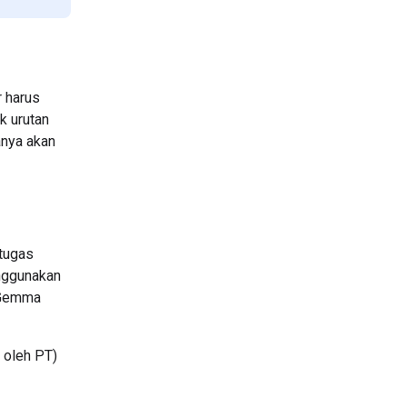
 harus
k urutan
anya akan
 tugas
enggunakan
liGemma
 oleh PT)