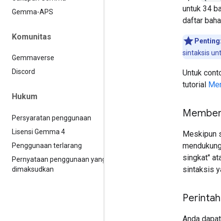
untuk 34 b
Gemma-APS
daftar bah
Komunitas
Penting
sintaksis un
Gemmaverse
Discord
Untuk cont
tutorial
Mem
Hukum
Memberi
Persyaratan penggunaan
Lisensi Gemma 4
Meskipun s
mendukung 
Penggunaan terlarang
singkat" at
Pernyataan penggunaan yang
sintaksis y
dimaksudkan
Perinta
Anda dapat