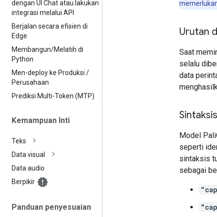
dengan UI Chat atau lakukan
memerlukan 
integrasi melalui API
Berjalan secara efisien di
Urutan 
Edge
Membangun
/
Melatih di
Saat memin
Python
selalu dib
Men-deploy ke Produksi
/
data perin
Perusahaan
menghasilk
Prediksi Multi-Token (MTP)
Sintaksi
Kemampuan Inti
Model Pali
Teks
seperti id
Data visual
sintaksis t
Data audio
sebagai ber
Berpikir
"ca
"ca
Panduan penyesuaian