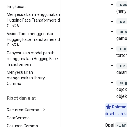
"de
Ringkasan
(hany
Menyesuaikan menggunakan
Hugging Face Transformers dan
"oc
QLo
RA
"an
Vision Tune menggunakan
gamb
Hugging Face Transformers dan
QLo
RA
"qu
Penyesuaian model penuh
terte
menggunakan Hugging Face
Transformers
"de
dalam
Menyesuaikan
menggunakan library
"se
Gemma
obje
objek
Riset dan alat
Catatan
Recurrent
Gemma
di sebelah kir
Data
Gemma
Opsi
{lan
Cakupan Gemma