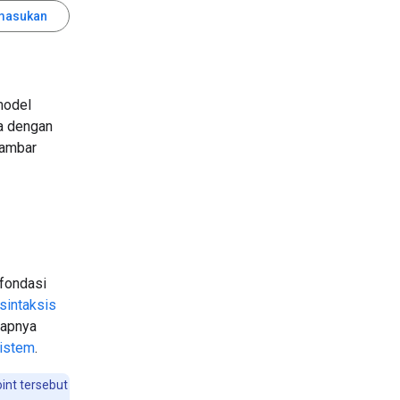
masukan
model
a dengan
gambar
fondasi
sintaksis
kapnya
sistem
.
int tersebut