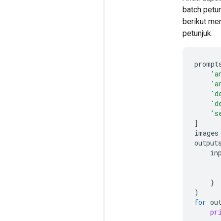
batch petun
berikut me
petunjuk.
prompt
'a
'a
'd
'd
's
]
images
output
in
}
)
for
ou
pr