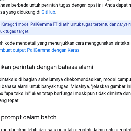
ahasa berbeda untuk perintah tugas dengan opsi ini. Anda dapa
asa yang didukung di
GitHub
.
:
Kategori model
PaliGemma FT
dilatih untuk tugas tertentu dan
hanya
m
tuk tugas target.
oh kode mendetail yang menunjukkan cara menggunakan sintaksis i
buat output PaliGemma dengan Keras
.
kan perintah dengan bahasa alami
intaksis di bagian sebelumnya direkomendasikan, model campu
bahasa alami untuk banyak tugas. Misalnya, "jelaskan gambar in
au "apa teks ini" akan tetap berfungsi meskipun tidak diminta de
ang tepat.
h prompt dalam batch
 memberikan lebih dari satu perintah perintah dalam satu perint