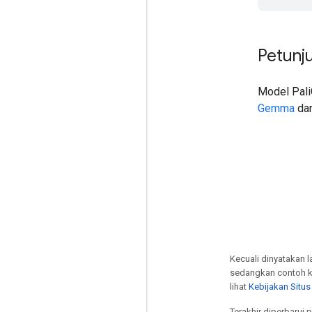
Petunj
Model Pali
Gemma
dar
Kecuali dinyatakan l
sedangkan contoh k
lihat
Kebijakan Situ
Terakhir diperbarui