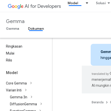
Model
Solusi
Gemma
Gemma
Dokumen
Ringkasan
Gemm
Mulai
hingga
Rilis
Model
menerjemahk
Core Gemma
AI mungkin
Varian Inti
Gemma 3n
Beranda
Diffusion
Gemma