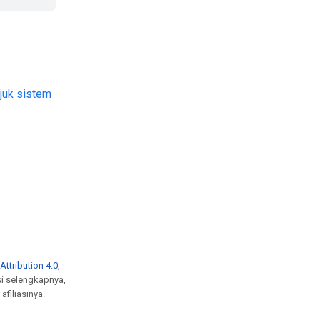
juk sistem
ttribution 4.0
,
si selengkapnya,
afiliasinya.