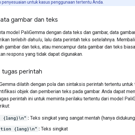
penyesuaian untuk kasus penggunaan tertentu Anda.
data gambar dan teks
ta model PaliGemma dengan data teks dan gambar, data gambar
erikan
terlebih dahulu
, lalu data perintah teks setelahnya. Membali
tah gambar dan teks, atau mencampur data gambar dan teks bias
an respons yang tidak dapat digunakan.
s tugas perintah
Gemma dilatih dengan pola dan sintaksis perintah tertentu untuk
entifikasi objek dan pemberian teks pada gambar. Anda dapat m
ugas perintah ini untuk meminta perilaku tertentu dari model Pa
ikut:
p {lang}\n"
:
Teks singkat yang sangat mentah (hanya didukung
ption {lang}\n"
:
Teks singkat