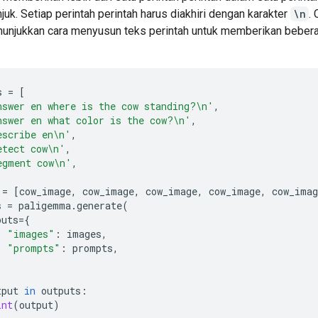
juk. Setiap perintah perintah harus diakhiri dengan karakter
\n
.
nunjukkan cara menyusun teks perintah untuk memberikan beber
s
=
[
nswer en where is the cow standing?
\n
'
,
nswer en what color is the cow?
\n
'
,
escribe en
\n
'
,
etect cow
\n
'
,
egment cow
\n
'
,
=
[
cow_image
,
cow_image
,
cow_image
,
cow_image
,
cow_imag
s
=
paligemma
.
generate
(
puts
=
{
"images"
:
images
,
"prompts"
:
prompts
,
tput
in
outputs
:
int
(
output
)