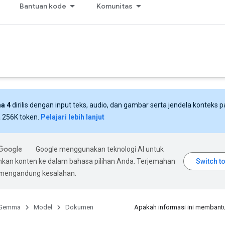
Bantuan kode
Komunitas
a 4
dirilis dengan input teks, audio, dan gambar serta jendela konteks 
 256K token.
Pelajari lebih lanjut
Google menggunakan teknologi AI untuk
an konten ke dalam bahasa pilihan Anda. Terjemahan
 mengandung kesalahan.
Gemma
Model
Dokumen
Apakah informasi ini membant