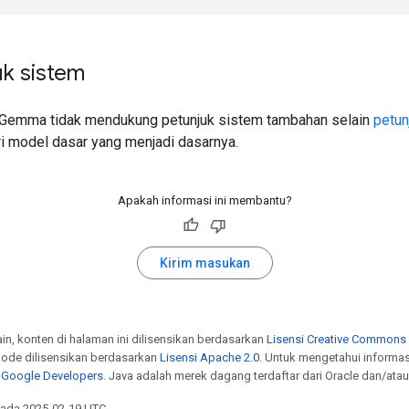
uk sistem
Gemma tidak mendukung petunjuk sistem tambahan selain
petun
i model dasar yang menjadi dasarnya.
Apakah informasi ini membantu?
Kirim masukan
ain, konten di halaman ini dilisensikan berdasarkan
Lisensi Creative Commons A
ode dilisensikan berdasarkan
Lisensi Apache 2.0
. Untuk mengetahui informa
s Google Developers
. Java adalah merek dagang terdaftar dari Oracle dan/atau 
 pada 2025-02-19 UTC.