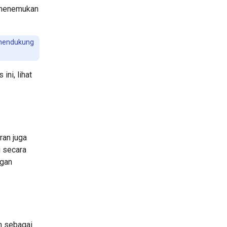
t menemukan
endukung
ni, lihat
ran juga
i secara
ngan
ah sebagai