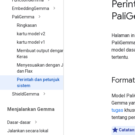
Function
Gemma
Perin
Embedding
Gemma
Pali
G
Pali
Gemma
Ringkasan
kartu model v2
Halaman in
PaliGemma
kartu model v1
model dasa
Membuat output dengan
tertentu.
Keras
Menyesuaikan dengan JAX
dan Flax
Format
Perintah dan petunjuk
sistem
Shield
Gemma
Model Pal
Gemma yan
Menjalankan Gemma
tugas
khusu
tentang pe
Dasar-dasar
Catatan
Jalankan secara lokal