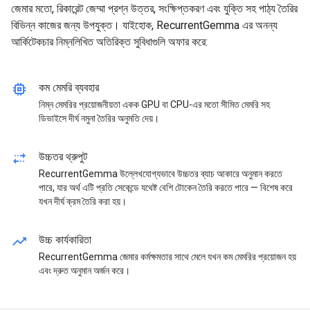
জেমার মতো, রিকারেন্ট জেম্মা প্রশ্ন উত্তর, সংক্ষিপ্তকরণ এবং যুক্তি সহ পাঠ্য তৈরির
বিভিন্ন কাজের জন্য উপযুক্ত। যাইহোক, RecurrentGemma এর অনন্য
আর্কিটেকচার নিম্নলিখিত অতিরিক্ত সুবিধাগুলি অফার করে:
memory
কম মেমরি ব্যবহার
নিম্ন মেমরির প্রয়োজনীয়তা একক GPU বা CPU-এর মতো সীমিত মেমরি সহ
ডিভাইসে দীর্ঘ নমুনা তৈরির অনুমতি দেয়।
multiple_stop
উচ্চতর থ্রুপুট
RecurrentGemma উল্লেখযোগ্যভাবে উচ্চতর ব্যাচ আকারে অনুমান করতে
পারে, যার অর্থ এটি প্রতি সেকেন্ডে যথেষ্ট বেশি টোকেন তৈরি করতে পারে — বিশেষ করে
যখন দীর্ঘ ক্রম তৈরি করা হয়।
trending_up
উচ্চ কার্যকারিতা
RecurrentGemma জেমার কর্মক্ষমতার সাথে মেলে যখন কম মেমরির প্রয়োজন হয়
এবং দ্রুত অনুমান অর্জন করে।