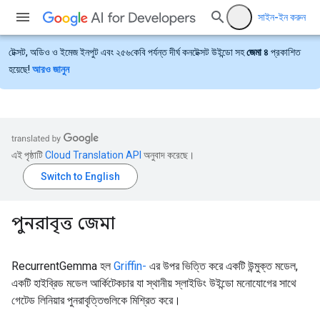
সাইন-ইন করুন
টেক্সট, অডিও ও ইমেজ ইনপুট এবং ২৫৬কেবি পর্যন্ত দীর্ঘ কনটেক্সট উইন্ডো সহ
জেমা ৪
প্রকাশিত
হয়েছে!
আরও জানুন
এই পৃষ্ঠাটি
Cloud Translation API
অনুবাদ করেছে।
পুনরাবৃত্ত জেমা
RecurrentGemma হল
Griffin-
এর উপর ভিত্তি করে একটি উন্মুক্ত মডেল,
একটি হাইব্রিড মডেল আর্কিটেকচার যা স্থানীয় স্লাইডিং উইন্ডো মনোযোগের সাথে
গেটেড লিনিয়ার পুনরাবৃত্তিগুলিকে মিশ্রিত করে।