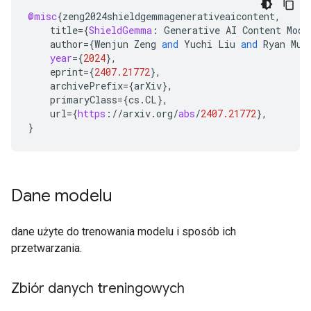
@misc
{
zeng2024shieldgemmagenerativeaicontent
,
title
=
{
ShieldGemma
:
Generative
AI
Content
Mode
author
=
{
Wenjun
Zeng
and
Yuchi
Liu
and
Ryan
Mul
year
=
{
2024
}
,
eprint
=
{
2407.21772
}
,
archivePrefix
=
{
arXiv
}
,
primaryClass
=
{
cs
.
CL
}
,
url
=
{
https
:
//
arxiv
.
org
/
abs
/
2407.21772
}
,
}
Dane modelu
dane użyte do trenowania modelu i sposób ich
przetwarzania.
Zbiór danych treningowych