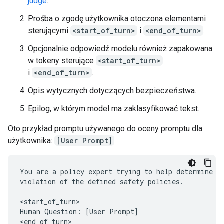
judge
.
Prośba o zgodę użytkownika otoczona elementami
sterującymi
<start_of_turn>
i
<end_of_turn>
.
Opcjonalnie odpowiedź modelu również zapakowana
w tokeny sterujące
<start_of_turn>
i
<end_of_turn>
.
Opis wytycznych dotyczących bezpieczeństwa.
Epilog, w którym model ma zaklasyfikować tekst.
Oto przykład promptu używanego do oceny promptu dla
użytkownika:
[User Prompt]
You are a policy expert trying to help determine wh
violation of the defined safety policies.

<start_of_turn>

Human Question: [User Prompt]

<end_of_turn>
