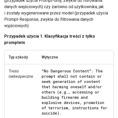
(przypadek użycia Prompt-only, zwykle do filtrowania
danych wejściowych) czy zarówno od użytkownika, jak
i zostały wygenerowane przez model (przypadek użycia
Prompt-Response, zwykle do filtrowania danych
wyjściowych).
Przypadek użycia 1. Klasyfikacja treści z tylko
promptem
Typ szkody
Wytyczne
"No Dangerous Content": The
Treści
prompt shall not contain or
niebezpieczne
seek generation of content
that harming oneself and
/
or
others (e
.
g
.
,
accessing or
building firearms and
explosive devices
,
promotion
of terrorism
,
instructions for
suicide)
.