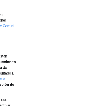
on
onar
e Gemini
.
están
rucciones
ca de
sultados.
at a
ación de
l que
activar