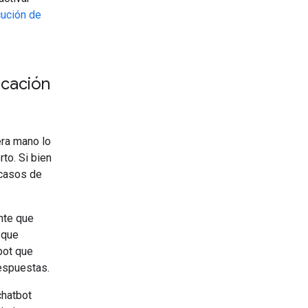
cución de
icación
era mano lo
to. Si bien
 casos de
nte que
 que
 bot que
espuestas.
chatbot