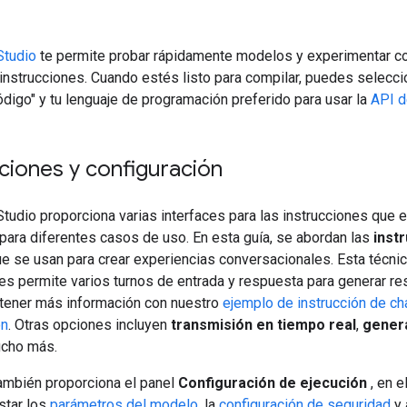
Studio
te permite probar rápidamente modelos y experimentar c
instrucciones. Cuando estés listo para compilar, puedes selecci
digo" y tu lenguaje de programación preferido para usar la
API d
ciones y configuración
tudio proporciona varias interfaces para las instrucciones que 
para diferentes casos de uso. En esta guía, se abordan las
inst
ue se usan para crear experiencias conversacionales. Esta técni
es permite varios turnos de entrada y respuesta para generar re
ener más información con nuestro
ejemplo de instrucción de ch
ón
. Otras opciones incluyen
transmisión en tiempo real
,
gener
cho más.
también proporciona el panel
Configuración de ejecución
, en e
star los
parámetros del modelo
, la
configuración de seguridad
y 