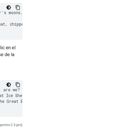
's moons.

at, chipper tone

lic en el
se de la
 are we? Wonderful!

t Ice Shell, our

he Great Eye

gemini-2.5-pro)