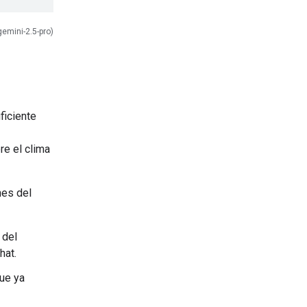
gemini-2.5-pro)
ficiente
re el clima
nes del
 del
hat.
que ya