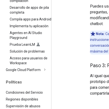
compilación
Puedes usa
Desarrollo de apps de pila
preguntas, 
completa
modificand
Compila apps para Android
chatbot.
Implementa tu aplicación
Agentes en AI Studio
Nota:
Ca
Playground
instruccion
Prueba Learn
LM
conversación
Solución de problemas
máxima del 
Acceso para usuarios de
Workspace
Paso 3:
Google Cloud Platform
Al igual qu
prototipo d
Políticas
para comenz
Condiciones del Servicio
compartirl
Regiones disponibles
Supervisión de abusos