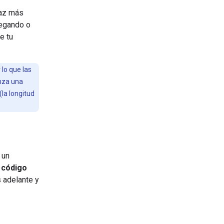
Haz más
regando o
e tu
 lo que las
nza una
la longitud
 un
 código
s adelante y