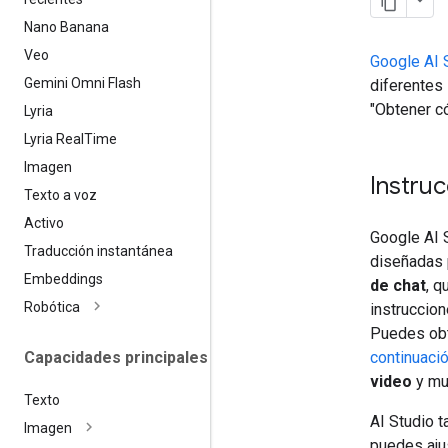
Nano Banana
Veo
Google AI 
Gemini Omni Flash
diferentes 
"Obtener có
Lyria
Lyria Real
Time
Imagen
Instruc
Texto a voz
Activo
Google AI S
Traducción instantánea
diseñadas 
Embeddings
de chat
, q
Robótica
instruccion
Puedes obt
Capacidades principales
continuaci
video
y mu
Texto
AI Studio 
Imagen
puedes aju