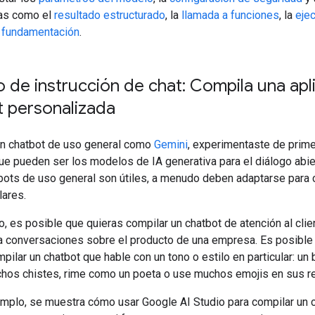
as como el
resultado estructurado
, la
llamada a funciones
, la
eje
a
fundamentación
.
 de instrucción de chat: Compila una apl
t personalizada
un chatbot de uso general como
Gemini
, experimentaste de prim
e pueden ser los modelos de IA generativa para el diálogo abier
bots de uso general son útiles, a menudo deben adaptarse para
lares.
, es posible que quieras compilar un chatbot de atención al clie
a conversaciones sobre el producto de una empresa. Es posible
pilar un chatbot que hable con un tono o estilo en particular: un
hos chistes, rime como un poeta o use muchos emojis en sus r
emplo, se muestra cómo usar Google AI Studio para compilar un 