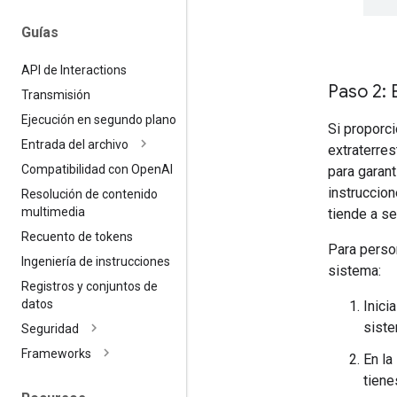
Guías
API de Interactions
Paso 2: 
Transmisión
Ejecución en segundo plano
Si proporc
Entrada del archivo
extraterres
Compatibilidad con Open
AI
para garant
instruccio
Resolución de contenido
multimedia
tiende a se
Recuento de tokens
Para person
Ingeniería de instrucciones
sistema:
Registros y conjuntos de
datos
Inici
siste
Seguridad
Frameworks
En la
tiene