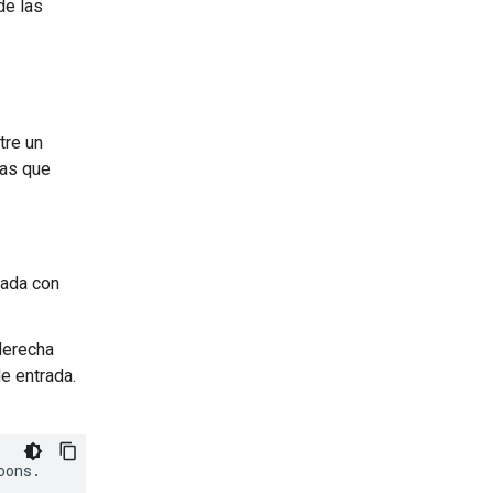
de las
tre un
tas que
nada con
derecha
 entrada.