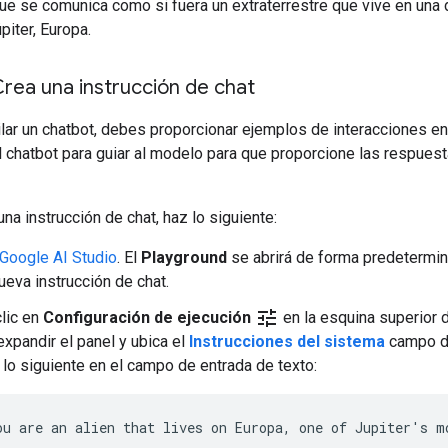
ue se comunica como si fuera un extraterrestre que vive en una 
piter, Europa.
Crea una instrucción de chat
lar un chatbot, debes proporcionar ejemplos de interacciones en
l chatbot para guiar al modelo para que proporcione las respues
una instrucción de chat, haz lo siguiente:
Google AI Studio
. El
Playground
se abrirá de forma predetermi
ueva instrucción de chat.
tune
lic en
Configuración de ejecución
en la esquina superior 
expandir el panel y ubica el
Instrucciones del sistema
campo de
lo siguiente en el campo de entrada de texto: