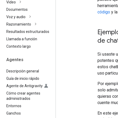
Video
herramient
Documentos
código
y l
Voz y audio
Razonamiento
Ejemplo
Resultados estructurados
de cha
Llamada a función
Contexto largo
Si usaste 
Agentes
potentes qu
estos chat
Descripción general
uso particu
Guía de inicio rápido
Por ejemplo
Agente de Antigravity
solo admit
Cómo crear agentes
quieras com
administrados
cuente muc
Entornos
En este ej
Ganchos