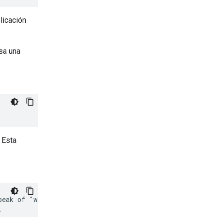
licación
esa una
 Esta
eak of "weather,"
