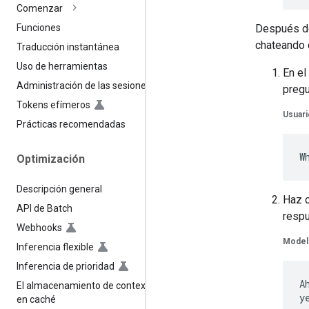
Comenzar
Después de
Funciones
chateando 
Traducción instantánea
Uso de herramientas
En el
Administración de las sesiones
pregu
Tokens efímeros
Usuari
Prácticas recomendadas
Optimización
Descripción general
Haz c
API de Batch
respu
Webhooks
Model
Inferencia flexible
Inferencia de prioridad
A
El almacenamiento de contexto
en caché