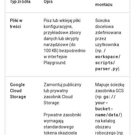
Typ źródła
Opis
montażu
Pliki w
Pisz lub wklejaj pliki
Ścieżka
treści
konfiguracyjne,
docelowa
przykładowe zbiory
zdefiniowana
danych lub skrypty
przez
narzędziowe (do
użytkownika
/
100 KB) bezpośrednio
(np.
workspace
/
w interfejsie
scripts
/
Playground.
parser
.
py
).
Google
Zamontuj publiczny
Mapuje ścieżkę
Cloud
lub prywatny
zasobnika GCS
gs:
/
/
Storage
zasobnik Cloud
(np.
your-
Storage.
bucket-
name
/
data
/
Prywatne zasobniki
)
wymagają
na katalog
standardowego
obszaru
tokena okaziciela
roboczego (np.