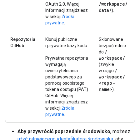
/
workspace
/
OAuth 2.0. Więcej
data
/
informacji znajdziesz
).
w sekcji
Źródła
prywatne
.
Repozytoria
Klonuj publiczne
Sklonowane
GitHub
i prywatne bazy kodu.
bezpośrednio
/
do
workspace
/
Prywatne repozytoria
wymagają
(zwykle
/
uwierzytelniania
w ciągu
workspace
/
podstawowego za
<repo-
pomocą osobistego
name>
tokena dostępu (PAT)
).
GitHub. Więcej
informacji znajdziesz
w sekcji
Źródła
prywatne
.
Aby przywrócić poprzednie środowisko
, możesz
użyć istniejącego identyfikatora środowiska
, aby