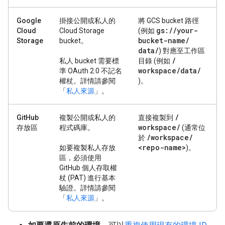
Google
掛接公開或私人的
將 GCS bucket 路徑
gs:
/
/
your-
Cloud
Cloud Storage
(例如
bucket-name
/
Storage
bucket。
data
/
) 對應至工作區
/
私人 bucket 需要標
目錄 (例如
workspace
/
data
/
準 OAuth 2.0 不記名
權杖。詳情請參閱
)。
「
私人來源
」。
/
GitHub
複製公開或私人的
直接複製到
workspace
/
存放區
程式碼庫。
(通常位
/
workspace
/
於
<repo-name>
如要複製私人存放
)。
區，必須使用
GitHub 個人存取權
杖 (PAT) 進行基本
驗證。詳情請參閱
「
私人來源
」。