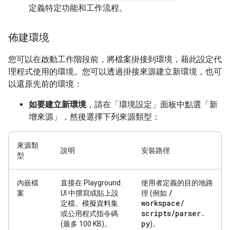
定義特定功能和工作流程。
佈建環境
您可以在啟動工作階段前，將檔案掛接到環境，藉此設定代
理程式使用的環境。您可以透過掛接來源建立新環境，也可
以還原先前的環境：
如要建立新環境
，請在「環境設定」面板中點選「新
增來源」
，然後選擇下列來源類型：
來源類
說明
安裝路徑
型
內嵌檔
直接在 Playground
使用者定義的目的地路
/
案
UI 中撰寫或貼上設
徑 (例如
workspace
/
定檔、模擬資料集
scripts
/
parser
.
或公用程式指令碼
py
(最多 100 KB)。
)。