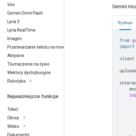
Veo
Gemini moż
Gemini Omni Flash
Lyria 3
Python
Lyria Real
Time
Imagen
from
g
import
Przetwarzanie tekstu na mowę
Aktywne
client
Tłumaczenie na żywo
upload
Wektory dystrybucyjne
Robotyka
intera
mo
in
Najważniejsze funkcje
Tekst
Obraz
Wideo
Dokumenty