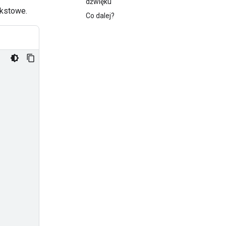
dźwięku
ekstowe.
Co dalej?