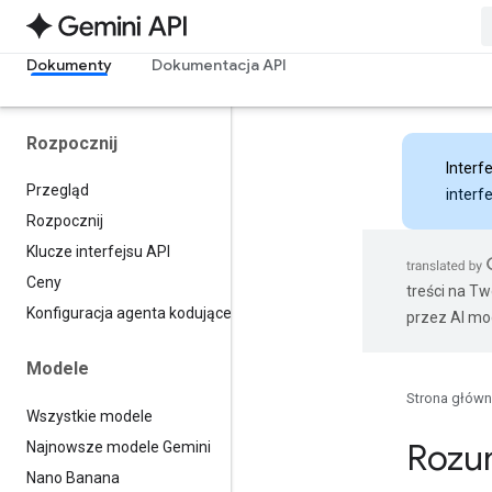
Dokumenty
Dokumentacja API
Rozpocznij
Interfe
Przegląd
interf
Rozpocznij
Klucze interfejsu API
Ceny
treści na T
Konfiguracja agenta kodującego
przez AI mo
Modele
Strona głów
Wszystkie modele
Rozu
Najnowsze modele Gemini
Nano Banana