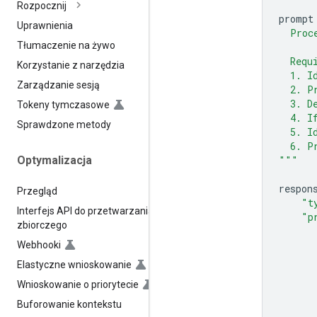
Rozpocznij
prompt
Uprawnienia
  Proc
Tłumaczenie na żywo
  Requ
Korzystanie z narzędzia
  1. I
Zarządzanie sesją
  2. P
  3. D
Tokeny tymczasowe
  4. I
Sprawdzone metody
  5. I
  6. P
"""
Optymalizacja
respon
Przegląd
"t
Interfejs API do przetwarzania
"p
zbiorczego
Webhooki
Elastyczne wnioskowanie
Wnioskowanie o priorytecie
Buforowanie kontekstu