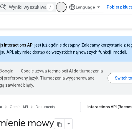
/
Pobierz klucz
js Interactions API
jest już ogólnie dostępny. Zalecamy korzystanie z te
ejsu API, aby mieć dostęp do wszystkich najnowszych funkcji i modeli.
Google używa technologii AI do tłumaczenia
wój preferowany język. Tłumaczenia wygenerowane
gą zawierać błędy.
Interactions API (Reco
na
Gemini API
Dokumenty
mienie mowy