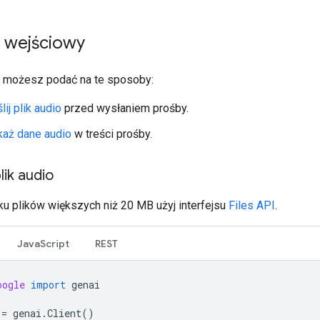
 wejściowy
 możesz podać na te sposoby:
lij plik audio
przed wysłaniem prośby.
każ dane audio
w treści prośby.
plik audio
u plików większych niż 20 MB użyj interfejsu
Files API
.
JavaScript
REST
oogle
import
genai
=
genai
.
Client
()