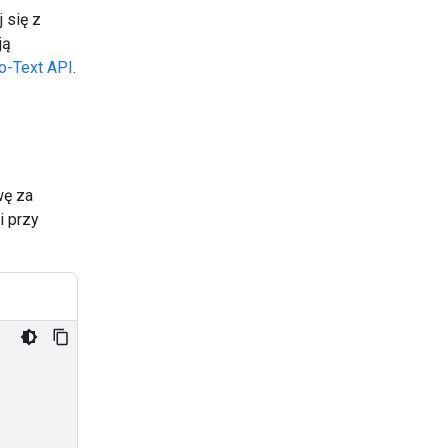
 się z
ją
o-Text API
.
wę za
i przy