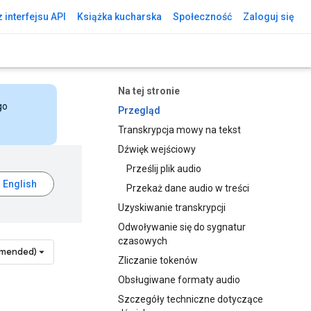
 interfejsu API
Książka kucharska
Społeczność
Zaloguj się
Na tej stronie
go
Przegląd
Transkrypcja mowy na tekst
Dźwięk wejściowy
Prześlij plik audio
Przekaż dane audio w treści
Uzyskiwanie transkrypcji
Odwoływanie się do sygnatur
czasowych
mmended)
Zliczanie tokenów
Obsługiwane formaty audio
Szczegóły techniczne dotyczące