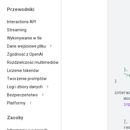
Przewodniki
Interactions API
Streaming
Wykonywanie w tle
Dane wejściowe pliku
Zgodność z Open
AI
Rozdzielczość multimediów
},
Liczenie tokenów
"r
Tworzenie promptów
}
Logi i zbiory danych
intera
Bezpieczeństwo
mo
Platformy
in
Zasoby
],
re