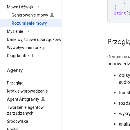
]
)
Mowa i dźwięk
print
(
Generowanie mowy
Rozumienie mowy
Myślenie
Dane wyjściowe uporządkowane
Przegl
Wywoływanie funkcji
Długi kontekst
Gemini moż
odpowiedzi
Agenty
opisy
audio
Przegląd
Krótkie wprowadzenie
trans
Agent Antigravity
rozdz
Tworzenie agentów
zarządzanych
wykr
Środowiska
anal
Hooks