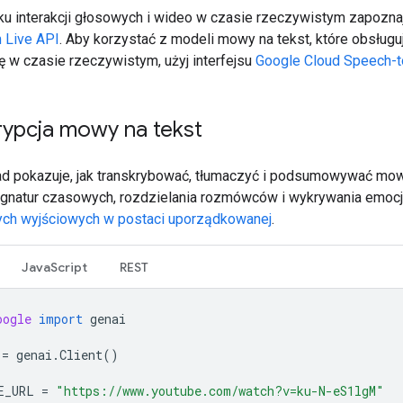
u interakcji głosowych i wideo w czasie rzeczywistym zapoznaj
m Live API
. Aby korzystać z modeli mowy na tekst, które obsługu
ję w czasie rzeczywistym, użyj interfejsu
Google Cloud Speech-t
rypcja mowy na tekst
ad pokazuje, jak transkrybować, tłumaczyć i podsumowywać mo
natur czasowych, rozdzielania rozmówców i wykrywania emocj
ych wyjściowych w postaci uporządkowanej
.
JavaScript
REST
oogle
import
genai
=
genai
.
Client
()
E_URL
=
"https://www.youtube.com/watch?v=ku-N-eS1lgM"