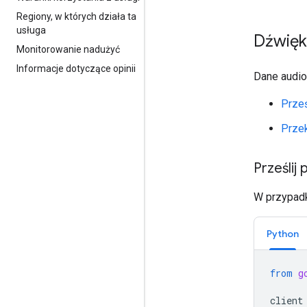
Regiony
,
w których działa ta
usługa
Dźwięk
Monitorowanie nadużyć
Informacje dotyczące opinii
Dane audio
Prześ
Prze
Prześlij 
W przypadk
Python
from
g
client