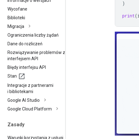
Informacje o wersjach
)
Wycofane
print
(
Biblioteki
Migracja
Ograniczenia liczby żądań
Dane do rozliczeń
Rozwiązywanie problemów z
interfejsem API
Błędy interfejsu API
Stan
Integracje z partnerami
i bibliotekami
Google AI Studio
Google Cloud Platform
Zasady
Warunki korzystania z usługi