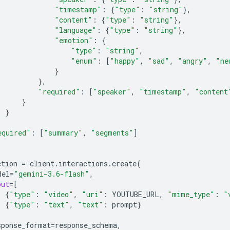
"timestamp"
:
{
"type"
:
"string"
},
"content"
:
{
"type"
:
"string"
},
"language"
:
{
"type"
:
"string"
},
"emotion"
:
{
"type"
:
"string"
,
"enum"
:
[
"happy"
,
"sad"
,
"angry"
,
"ne
}
},
"required"
:
[
"speaker"
,
"timestamp"
,
"content
}
}
equired"
:
[
"summary"
,
"segments"
]
ction
=
client
.
interactions
.
create
(
del
=
"gemini-3.6-flash"
,
put
=
[
{
"type"
:
"video"
,
"uri"
:
YOUTUBE_URL
,
"mime_type"
:
"
{
"type"
:
"text"
,
"text"
:
prompt
}
sponse_format
=
response_schema
,