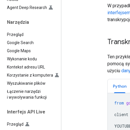
W przypadk
Agent Deep Research
interfejse
transkrypc
Narzędzia
Przegląd
Transk
Google Search
Google Maps
Ten przykł
Wykonanie kodu
pomocą syg
Kontekst adresu URL
użyciu
dan
Korzystanie z komputera
Wyszukiwanie plików
Python
Łączenie narzędzi
i wywoływania funkcji
from
g
Interfejs API Live
client
Przegląd
YOUTUB