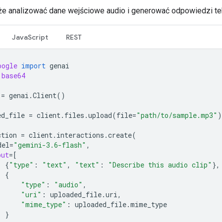
e analizować dane wejściowe audio i generować odpowiedzi t
JavaScript
REST
oogle
import
genai
base64
=
genai
.
Client
()
ed_file
=
client
.
files
.
upload
(
file
=
"path/to/sample.mp3"
)
ction
=
client
.
interactions
.
create
(
del
=
"gemini-3.6-flash"
,
put
=
[
{
"type"
:
"text"
,
"text"
:
"Describe this audio clip"
},
{
"type"
:
"audio"
,
"uri"
:
uploaded_file
.
uri
,
"mime_type"
:
uploaded_file
.
mime_type
}