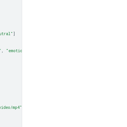
utral"
]
"
,
"emotion"
]
video/mp4"
},