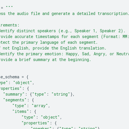
=
"""
ess the audio file and generate a detailed transcription
irements:
dentify distinct speakers (e.g., Speaker 1, Speaker 2).
rovide accurate timestamps for each segment (Format: MM
etect the primary language of each segment.
f not English, provide the English translation.
dentify the primary emotion: Happy, Sad, Angry, or Neutr
rovide a brief summary at the beginning.
se_schema
=
{
ype"
:
"object"
,
roperties"
:
{
"summary"
:
{
"type"
:
"string"
},
"segments"
:
{
"type"
:
"array"
,
"items"
:
{
"type"
:
"object"
,
"properties"
:
{
"speaker"
:
{
"type"
:
"string"
},