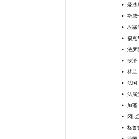
爱沙
斯威
埃塞
福克
法罗
斐济
芬兰
法国
法属
加蓬
冈比
格鲁
德国