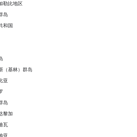
加勒比地区
群岛
共和国
岛
斯（基林）群岛
比亚
罗
群岛
达黎加
迪瓦
地亚