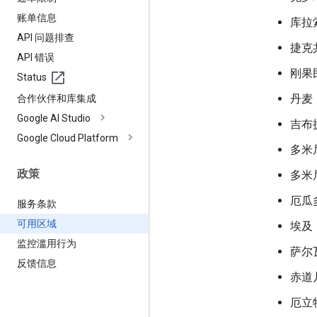
账单信息
库拉
API 问题排查
捷克
API 错误
刚果
Status
丹麦
合作伙伴和库集成
Google AI Studio
吉布
Google Cloud Platform
多米
政策
多米
厄瓜
服务条款
可用区域
埃及
监控滥用行为
萨尔
反馈信息
赤道
厄立