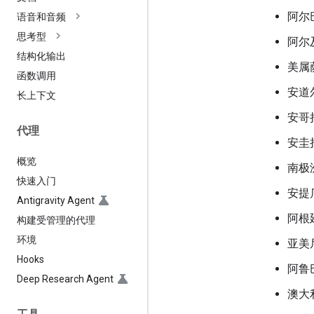
阿尔
语音和音频
思考型
阿尔
结构化输出
美属
函数调用
安道
长上下文
安哥
代理
安圭
概览
南极
快速入门
安提
Antigravity Agent
阿根
构建受管理的代理
环境
亚美
Hooks
阿鲁
Deep Research Agent
澳大