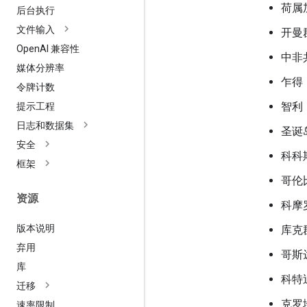
荷属
后台执行
文件输入
开曼
Open
AI 兼容性
中非
媒体分辨率
乍得
令牌计数
智利
提示工程
日志和数据集
圣诞
安全
科科
框架
哥伦
资源
科摩
版本说明
库克
弃用
哥斯
库
科特
迁移
克罗
速率限制