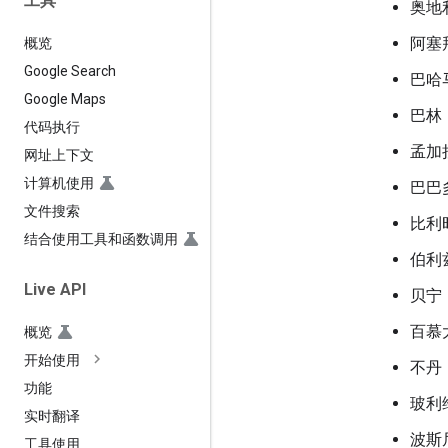
工具
奥地
阿塞
概览
Google Search
巴哈
Google Maps
巴林
代码执行
孟加
网址上下文
计算机使用
巴巴
文件搜索
比利
结合使用工具和函数调用
伯利
Live API
贝宁
百慕
概览
开始使用
不丹
功能
玻利
实时翻译
波斯
工具使用