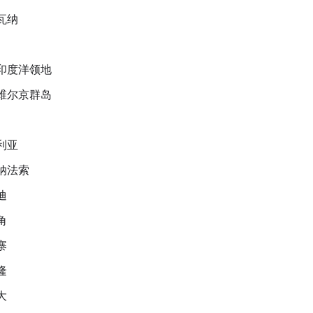
瓦纳
印度洋领地
维尔京群岛
利亚
纳法索
迪
角
寨
隆
大