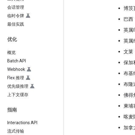
会话管理
博茨
临时令牌
巴西
最佳实践
英属
优化
英属
文莱
概览
Batch API
保加
Webhook
布基
Flex 推理
布隆
优先级推理
上下文缓存
佛得
柬埔
指南
喀麦
Interactions API
加拿
流式传输