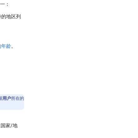
一：
支持的地区列
的年龄
。
据
用户
所在的
上述国家/地