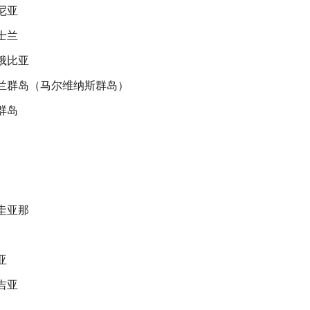
尼亚
士兰
俄比亚
兰群岛（马尔维纳斯群岛）
群岛
圭亚那
亚
吉亚