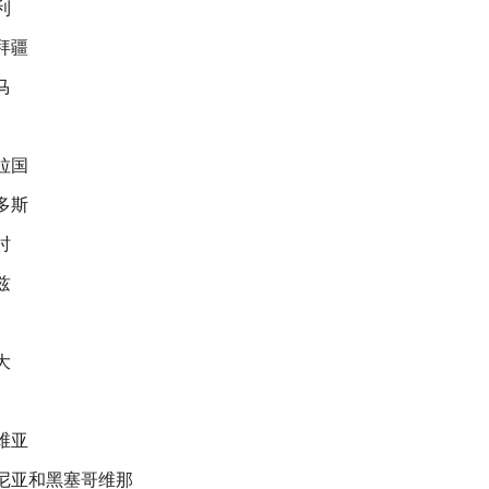
利
拜疆
马
拉国
多斯
时
兹
大
维亚
尼亚和黑塞哥维那