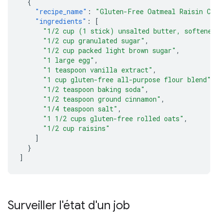
{
"recipe_name"
:
"Gluten-Free Oatmeal Raisin Co
"ingredients"
:
[
"1/2 cup (1 stick) unsalted butter, softened
"1/2 cup granulated sugar"
,
"1/2 cup packed light brown sugar"
,
"1 large egg"
,
"1 teaspoon vanilla extract"
,
"1 cup gluten-free all-purpose flour blend"
,
"1/2 teaspoon baking soda"
,
"1/2 teaspoon ground cinnamon"
,
"1/4 teaspoon salt"
,
"1 1/2 cups gluten-free rolled oats"
,
"1/2 cup raisins"
]
}
]
Surveiller l'état d'un job