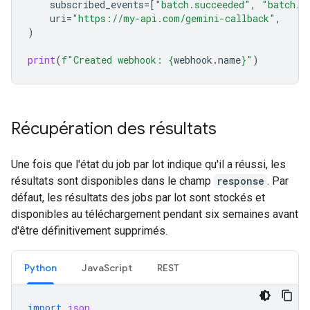
subscribed_events
=
[
"batch.succeeded"
,
"batch.f
uri
=
"https://my-api.com/gemini-callback"
,
)
print
(
f
"Created webhook: 
{
webhook
.
name
}
"
)
Récupération des résultats
Une fois que l'état du job par lot indique qu'il a réussi, les
résultats sont disponibles dans le champ
response
. Par
défaut, les résultats des jobs par lot sont stockés et
disponibles au téléchargement pendant six semaines avant
d'être définitivement supprimés.
Python
JavaScript
REST
import
json