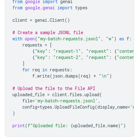
from
google
import
genai
from
google.genai
import
types
client
=
genai
.
Client
()
# Create a sample JSONL file
with
open
(
"my-batch-requests.jsonl"
,
"w"
)
as
f
:
requests
=
[
{
"key"
:
"request-1"
,
"request"
:
{
"content
{
"key"
:
"request-2"
,
"request"
:
{
"content
]
for
req
in
requests
:
f
.
write
(
json
.
dumps
(
req
)
+
"
\n
"
)
# Upload the file to the File API
uploaded_file
=
client
.
files
.
upload
(
file
=
'my-batch-requests.jsonl'
,
config
=
types
.
UploadFileConfig
(
display_name
=
'my
)
print
(
f
"Uploaded file: 
{
uploaded_file
.
name
}
"
)