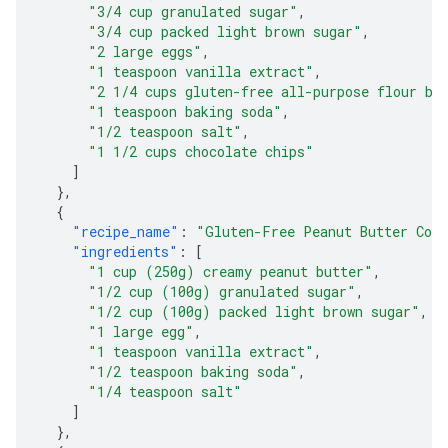
"3/4 cup granulated sugar"
,
"3/4 cup packed light brown sugar"
,
"2 large eggs"
,
"1 teaspoon vanilla extract"
,
"2 1/4 cups gluten-free all-purpose flour bl
"1 teaspoon baking soda"
,
"1/2 teaspoon salt"
,
"1 1/2 cups chocolate chips"
]
},
{
"recipe_name"
:
"Gluten-Free Peanut Butter Coo
"ingredients"
:
[
"1 cup (250g) creamy peanut butter"
,
"1/2 cup (100g) granulated sugar"
,
"1/2 cup (100g) packed light brown sugar"
,
"1 large egg"
,
"1 teaspoon vanilla extract"
,
"1/2 teaspoon baking soda"
,
"1/4 teaspoon salt"
]
},