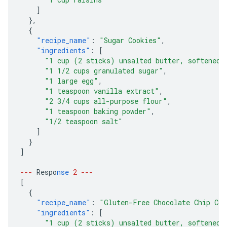
]
},
{
"recipe_name"
:
"Sugar Cookies"
,
"ingredients"
:
[
"1 cup (2 sticks) unsalted butter, softened"
"1 1/2 cups granulated sugar"
,
"1 large egg"
,
"1 teaspoon vanilla extract"
,
"2 3/4 cups all-purpose flour"
,
"1 teaspoon baking powder"
,
"1/2 teaspoon salt"
]
}
]
---
Respo
nse
2
---
[
{
"recipe_name"
:
"Gluten-Free Chocolate Chip Coo
"ingredients"
:
[
"1 cup (2 sticks) unsalted butter, softened"