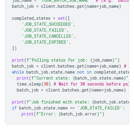
job_name
=
"YOUR_BATCH_JOB_NAME"
# (e.g. 'batche
batch_job
=
client
.
batches
.
get
(
name
=
job_name
)
completed_states
=
set
([
'JOB_STATE_SUCCEEDED'
,
'JOB_STATE_FAILED'
,
'JOB_STATE_CANCELLED'
,
'JOB_STATE_EXPIRED'
,
])
print
(
f
"Polling status for job: 
{
job_name
}
"
)
batch_job
=
client
.
batches
.
get
(
name
=
job_name
)
# In
while
batch_job
.
state
.
name
not
in
completed_states
print
(
f
"Current state: 
{
batch_job
.
state
.
name
}
"
)
time
.
sleep
(
30
)
# Wait for 30 seconds before poll
batch_job
=
client
.
batches
.
get
(
name
=
job_name
)
print
(
f
"Job finished with state: 
{
batch_job
.
state
.
if
batch_job
.
state
.
name
==
'JOB_STATE_FAILED'
:
print
(
f
"Error: 
{
batch_job
.
error
}
"
)