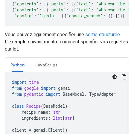
{
'contents'
:
[{
'parts'
:
[{
'text'
:
'Who won the eu
{
'contents'
:
[{
'parts'
:
[{
'text'
:
'Who won the eu
'config'
:{
'tools'
:
[{
'google_search'
:
{}}]}}]
Vous pouvez également spécifier une
sortie structurée
.
L'exemple suivant montre comment spécifier vos requêtes
par lot.
Python
JavaScript
import
time
from
google
import
genai
from
pydantic
import
BaseModel
,
TypeAdapter
class
Recipe
(
BaseModel
):
recipe_name
:
str
ingredients
:
list
[
str
]
client
=
genai
.
Client
()