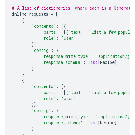
# A list of dictionaries, where each is a Generate
inline_requests
=
[
{
'contents'
:
[{
'parts'
:
[{
'text'
:
'List a few popular
'role'
:
'user'
}],
'config'
:
{
'response_mime_type'
:
'application/jso
'response_schema'
:
list
[
Recipe
]
}
},
{
'contents'
:
[{
'parts'
:
[{
'text'
:
'List a few popular
'role'
:
'user'
}],
'config'
:
{
'response_mime_type'
:
'application/jso
'response_schema'
:
list
[
Recipe
]
}
}