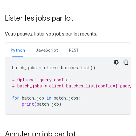
Lister les jobs par lot
Vous pouvez lister vos jobs par lot récents.
Python
JavaScript
REST
batch_jobs
=
client
.
batches
.
list
()
# Optional query config:
# batch_jobs = client.batches.list(config={'page_s
for
batch_job
in
batch_jobs
:
print
(
batch_job
)
Annuler un job par lot