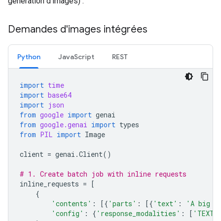
génération d'images) :
Demandes d'images intégrées
Python
JavaScript
REST
import
time
import
base64
import
json
from
google
import
genai
from
google.genai
import
types
from
PIL
import
Image
client
=
genai
.
Client
()
# 1. Create batch job with inline requests
inline_requests
=
[
{
'contents'
:
[{
'parts'
:
[{
'text'
:
'A big l
'config'
:
{
'response_modalities'
:
[
'TEXT'