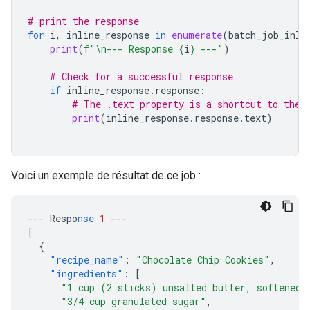
# print the response
for
i
,
inline_response
in
enumerate
(
batch_job_inli
print
(
f
"
\n
--- Response 
{
i
}
 ---"
)
# Check for a successful response
if
inline_response
.
response
:
# The .text property is a shortcut to the 
print
(
inline_response
.
response
.
text
)
Voici un exemple de résultat de ce job :
---
Respo
nse
1
---
[
{
"recipe_name"
:
"Chocolate Chip Cookies"
,
"ingredients"
:
[
"1 cup (2 sticks) unsalted butter, softened"
"3/4 cup granulated sugar"
,