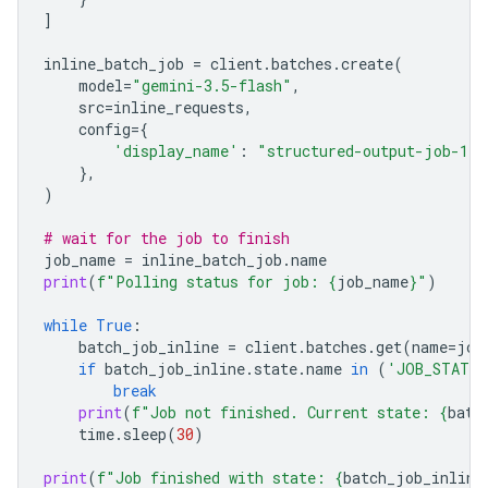
]
inline_batch_job
=
client
.
batches
.
create
(
model
=
"gemini-3.5-flash"
,
src
=
inline_requests
,
config
=
{
'display_name'
:
"structured-output-job-1"
},
)
# wait for the job to finish
job_name
=
inline_batch_job
.
name
print
(
f
"Polling status for job: 
{
job_name
}
"
)
while
True
:
batch_job_inline
=
client
.
batches
.
get
(
name
=
job
if
batch_job_inline
.
state
.
name
in
(
'JOB_STATE_
break
print
(
f
"Job not finished. Current state: 
{
batc
time
.
sleep
(
30
)
print
(
f
"Job finished with state: 
{
batch_job_inline