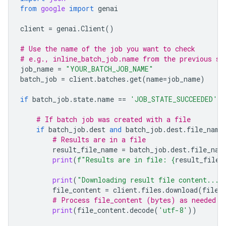
from
google
import
genai
client
=
genai
.
Client
()
# Use the name of the job you want to check
# e.g., inline_batch_job.name from the previous st
job_name
=
"YOUR_BATCH_JOB_NAME"
batch_job
=
client
.
batches
.
get
(
name
=
job_name
)
if
batch_job
.
state
.
name
==
'JOB_STATE_SUCCEEDED'
:
# If batch job was created with a file
if
batch_job
.
dest
and
batch_job
.
dest
.
file_name
# Results are in a file
result_file_name
=
batch_job
.
dest
.
file_nam
print
(
f
"Results are in file: 
{
result_file_
print
(
"Downloading result file content..."
file_content
=
client
.
files
.
download
(
file
=
# Process file_content (bytes) as needed
print
(
file_content
.
decode
(
'utf-8'
))