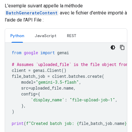
L'exemple suivant appelle la méthode
BatchGenerateContent
avec le fichier d'entrée importé à
l'aide de l'API File :
Python
JavaScript
REST
from
google
import
genai
# Assumes `uploaded_file` is the file object from 
client
=
genai
.
Client
()
file_batch_job
=
client
.
batches
.
create
(
model
=
"gemini-3.5-flash"
,
src
=
uploaded_file
.
name
,
config
=
{
'display_name'
:
"file-upload-job-1"
,
},
)
print
(
f
"Created batch job: 
{
file_batch_job
.
name
}
"
)