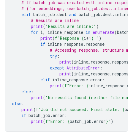
# If batch job was created with inline request
# (for embeddings, use batch_job.dest.inlined_
elif
batch_job
.
dest
and
batch_job
.
dest
.
inlined
# Results are inline
print
(
"Results are inline:"
)
for
i
,
inline_response
in
enumerate
(
batch_
print
(
f
"Response 
{
i
+
1
}
:"
)
if
inline_response
.
response
:
# Accessing response, structure ma
try
:
print
(
inline_response
.
response
except
AttributeError
:
print
(
inline_response
.
response
elif
inline_response
.
error
:
print
(
f
"Error: 
{
inline_response
.
er
else
:
print
(
"No results found (neither file nor 
else
:
print
(
f
"Job did not succeed. Final state: 
{
bat
if
batch_job
.
error
:
print
(
f
"Error: 
{
batch_job
.
error
}
"
)