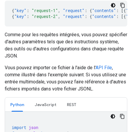
{
"key"
:
"request-1"
,
"request"
:
{
"contents"
:
[{
"p
{
"key"
:
"request-2"
,
"request"
:
{
"contents"
:
[{
"p
Comme pour les requêtes intégrées, vous pouvez spécifier
d'autres paramètres tels que des instructions système,
des outils ou d'autres configurations dans chaque requête
JSON.
Vous pouvez importer ce fichier à l'aide de l'
API File
,
comme illustré dans l'exemple suivant. Si vous utilisez une
entrée multimodale, vous pouvez faire référence à d'autres
fichiers importés dans votre fichier JSONL.
Python
JavaScript
REST
import
json