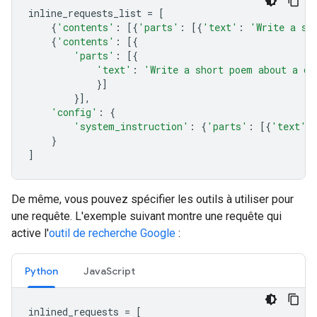
inline_requests_list
=
[
{
'contents'
:
[{
'parts'
:
[{
'text'
:
'Write a sh
{
'contents'
:
[{
'parts'
:
[{
'text'
:
'Write a short poem about a ca
}]
}],
'config'
:
{
'system_instruction'
:
{
'parts'
:
[{
'text'
:
}
]
De même, vous pouvez spécifier les outils à utiliser pour
une requête. L'exemple suivant montre une requête qui
active l'
outil de recherche Google
:
Python
JavaScript
inlined_requests
=
[