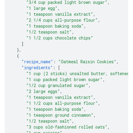
"3/4 cup packed light brown sugar"
,
"1 large egg"
,
"1 teaspoon vanilla extract"
,
"2 1/4 cups all-purpose flour"
,
"1 teaspoon baking soda"
,
"1/2 teaspoon salt"
,
"1 1/2 cups chocolate chips"
]
},
{
"recipe_name"
:
"Oatmeal Raisin Cookies"
,
"ingredients"
:
[
"1 cup (2 sticks) unsalted butter, softened"
"1 cup packed light brown sugar"
,
"1/2 cup granulated sugar"
,
"2 large eggs"
,
"1 teaspoon vanilla extract"
,
"1 1/2 cups all-purpose flour"
,
"1 teaspoon baking soda"
,
"1 teaspoon ground cinnamon"
,
"1/2 teaspoon salt"
,
"3 cups old-fashioned rolled oats"
,
"1 cup raisins"