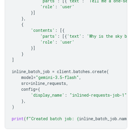
'parts'
:
[{
'text'
:
'Tell me a one-sen
'role'
:
'user'
}]
},
{
'contents'
:
[{
'parts'
:
[{
'text'
:
'Why is the sky bl
'role'
:
'user'
}]
}
]
inline_batch_job
=
client
.
batches
.
create
(
model
=
"gemini-3.5-flash"
,
src
=
inline_requests
,
config
=
{
'display_name'
:
"inlined-requests-job-1"
,
},
)
print
(
f
"Created batch job: 
{
inline_batch_job
.
name
}