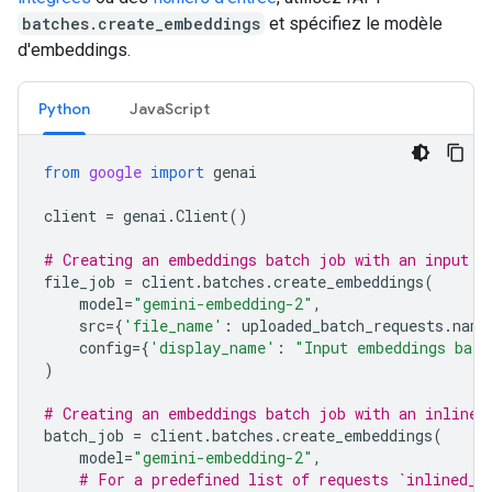
batches.create_embeddings
et spécifiez le modèle
d'embeddings.
Python
JavaScript
from
google
import
genai
client
=
genai
.
Client
()
# Creating an embeddings batch job with an input f
file_job
=
client
.
batches
.
create_embeddings
(
model
=
"gemini-embedding-2"
,
src
=
{
'file_name'
:
uploaded_batch_requests
.
name
config
=
{
'display_name'
:
"Input embeddings batc
)
# Creating an embeddings batch job with an inline 
batch_job
=
client
.
batches
.
create_embeddings
(
model
=
"gemini-embedding-2"
,
# For a predefined list of requests `inlined_r