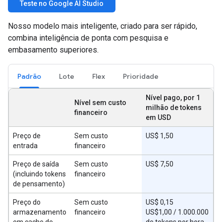
Teste no Google AI Studio
Nosso modelo mais inteligente, criado para ser rápido,
combina inteligência de ponta com pesquisa e
embasamento superiores.
Padrão
Lote
Flex
Prioridade
Nível pago, por 1
Nível sem custo
milhão de tokens
financeiro
em USD
Preço de
Sem custo
US$ 1,50
entrada
financeiro
Preço de saída
Sem custo
US$ 7,50
(incluindo tokens
financeiro
de pensamento)
Preço do
Sem custo
US$ 0,15
armazenamento
financeiro
US$1,00 / 1.000.000
em cache de
de tokens por hora