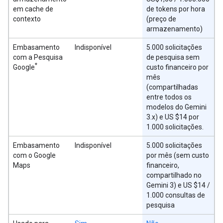
em cache de
de tokens por hora
contexto
(preço de
armazenamento)
Embasamento
Indisponível
5.000 solicitações
com a Pesquisa
de pesquisa sem
*
Google
custo financeiro por
mês
(compartilhadas
entre todos os
modelos do Gemini
3.x) e US $14 por
1.000 solicitações.
Embasamento
Indisponível
5.000 solicitações
com o Google
por mês (sem custo
Maps
financeiro,
compartilhado no
Gemini 3) e US $14 /
1.000 consultas de
pesquisa