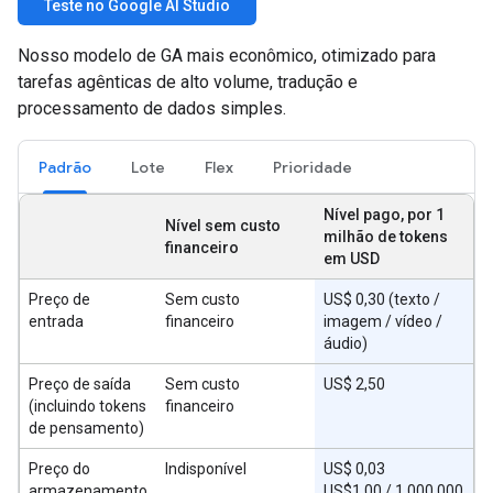
Teste no Google AI Studio
Nosso modelo de GA mais econômico, otimizado para
tarefas agênticas de alto volume, tradução e
processamento de dados simples.
Padrão
Lote
Flex
Prioridade
Nível pago, por 1
Nível sem custo
milhão de tokens
financeiro
em USD
Preço de
Sem custo
US$ 0,30 (texto /
entrada
financeiro
imagem / vídeo /
áudio)
Preço de saída
Sem custo
US$ 2,50
(incluindo tokens
financeiro
de pensamento)
Preço do
Indisponível
US$ 0,03
armazenamento
US$1,00 / 1.000.000