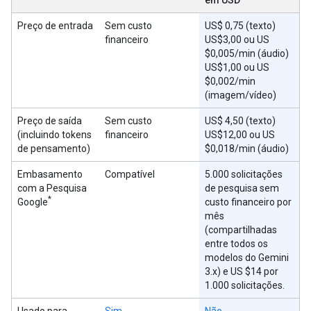
Preço de entrada
Sem custo
US$ 0,75 (texto)
financeiro
US$3,00 ou US
$0,005/min (áudio)
US$1,00 ou US
$0,002/min
(imagem/vídeo)
Preço de saída
Sem custo
US$ 4,50 (texto)
(incluindo tokens
financeiro
US$12,00 ou US
de pensamento)
$0,018/min (áudio)
Embasamento
Compatível
5.000 solicitações
com a Pesquisa
de pesquisa sem
*
Google
custo financeiro por
mês
(compartilhadas
entre todos os
modelos do Gemini
3.x) e US $14 por
1.000 solicitações.
Usado para
Sim
Não