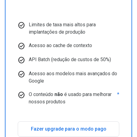
check_circle
Limites de taxa mais altos para
implantações de produção
check_circle
Acesso ao cache de contexto
check_circle
API Batch (redução de custos de 50%)
check_circle
Acesso aos modelos mais avançados do
Google
check_circle
O conteúdo
não
é usado para melhorar
*
nossos produtos
Fazer upgrade para o modo pago