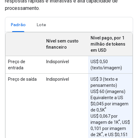
respostas rápidas e interativas e alta capacidade de
processamento.
Padrão
Lote
Nível pago, por 1
Nível sem custo
milhão de tokens
financeiro
em USD
Preço de
Indisponível
US$ 0,50
entrada
(texto/imagem)
Preço de saída
Indisponível
US$ 3 (texto e
pensamento)
US$ 60 (imagens)
Equivalente a US
$0,045 por imagem
*
de 0,5K
US$ 0,067 por
*
imagem de 1K
, US$
0,101 por imagem
*
de 2K
, e US $0,151