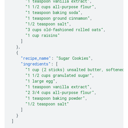
"1 teaspoon vanilla extract"
,
"1 1/2 cups all-purpose flour"
,
"1 teaspoon baking soda"
,
"1 teaspoon ground cinnamon"
,
"1/2 teaspoon salt"
,
"3 cups old-fashioned rolled oats"
,
"1 cup raisins"
]
},
{
"recipe_name"
:
"Sugar Cookies"
,
"ingredients"
:
[
"1 cup (2 sticks) unsalted butter, softened"
"1 1/2 cups granulated sugar"
,
"1 large egg"
,
"1 teaspoon vanilla extract"
,
"2 3/4 cups all-purpose flour"
,
"1 teaspoon baking powder"
,
"1/2 teaspoon salt"
]
}
]