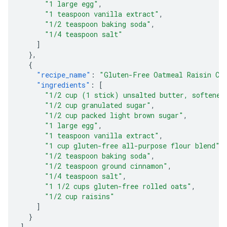
"1 large egg"
,
"1 teaspoon vanilla extract"
,
"1/2 teaspoon baking soda"
,
"1/4 teaspoon salt"
]
},
{
"recipe_name"
:
"Gluten-Free Oatmeal Raisin Co
"ingredients"
:
[
"1/2 cup (1 stick) unsalted butter, softened
"1/2 cup granulated sugar"
,
"1/2 cup packed light brown sugar"
,
"1 large egg"
,
"1 teaspoon vanilla extract"
,
"1 cup gluten-free all-purpose flour blend"
,
"1/2 teaspoon baking soda"
,
"1/2 teaspoon ground cinnamon"
,
"1/4 teaspoon salt"
,
"1 1/2 cups gluten-free rolled oats"
,
"1/2 cup raisins"
]
}
]