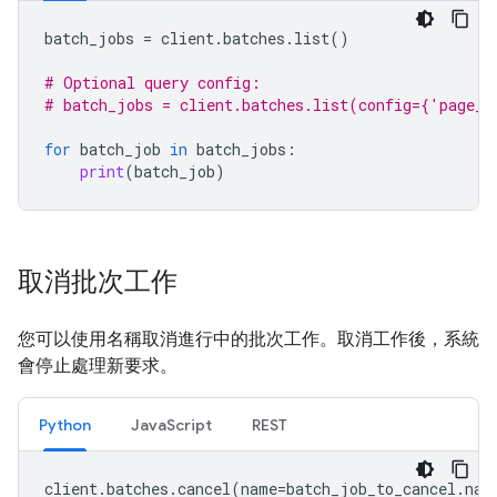
batch_jobs
=
client
.
batches
.
list
()
# Optional query config:
# batch_jobs = client.batches.list(config={'page_s
for
batch_job
in
batch_jobs
:
print
(
batch_job
)
取消批次工作
您可以使用名稱取消進行中的批次工作。取消工作後，系統
會停止處理新要求。
Python
JavaScript
REST
client
.
batches
.
cancel
(
name
=
batch_job_to_cancel
.
nam