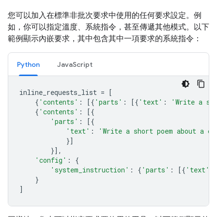
您可以加入在標準非批次要求中使用的任何要求設定。例
如，你可以指定溫度、系統指令，甚至傳遞其他模式。以下
範例顯示內嵌要求，其中包含其中一項要求的系統指令：
Python
JavaScript
inline_requests_list
=
[
{
'contents'
:
[{
'parts'
:
[{
'text'
:
'Write a sh
{
'contents'
:
[{
'parts'
:
[{
'text'
:
'Write a short poem about a ca
}]
}],
'config'
:
{
'system_instruction'
:
{
'parts'
:
[{
'text'
:
}
]