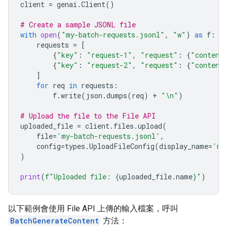
client
=
genai
.
Client
()
# Create a sample JSONL file
with
open
(
"my-batch-requests.jsonl"
,
"w"
)
as
f
:
requests
=
[
{
"key"
:
"request-1"
,
"request"
:
{
"content
{
"key"
:
"request-2"
,
"request"
:
{
"content
]
for
req
in
requests
:
f
.
write
(
json
.
dumps
(
req
)
+
"
\n
"
)
# Upload the file to the File API
uploaded_file
=
client
.
files
.
upload
(
file
=
'my-batch-requests.jsonl'
,
config
=
types
.
UploadFileConfig
(
display_name
=
'my
)
print
(
f
"Uploaded file: 
{
uploaded_file
.
name
}
"
)
以下範例會使用 File API 上傳的輸入檔案，呼叫
BatchGenerateContent
方法：