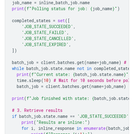
job_name
=
inline_batch_job
.
name
print
(
f
"Polling status for job: 
{
job_name
}
"
)
completed_states
=
set
([
'JOB_STATE_SUCCEEDED'
,
'JOB_STATE_FAILED'
,
'JOB_STATE_CANCELLED'
,
'JOB_STATE_EXPIRED'
,
])
batch_job
=
client
.
batches
.
get
(
name
=
job_name
)
# In
while
batch_job
.
state
.
name
not
in
completed_states
print
(
f
"Current state: 
{
batch_job
.
state
.
name
}
"
)
time
.
sleep
(
10
)
# Wait for 10 seconds before poll
batch_job
=
client
.
batches
.
get
(
name
=
job_name
)
print
(
f
"Job finished with state: 
{
batch_job
.
state
.
# 3. Retrieve results
if
batch_job
.
state
.
name
==
'JOB_STATE_SUCCEEDED'
:
print
(
"Results are inline:"
)
for
i
,
inline_response
in
enumerate
(
batch_job
.