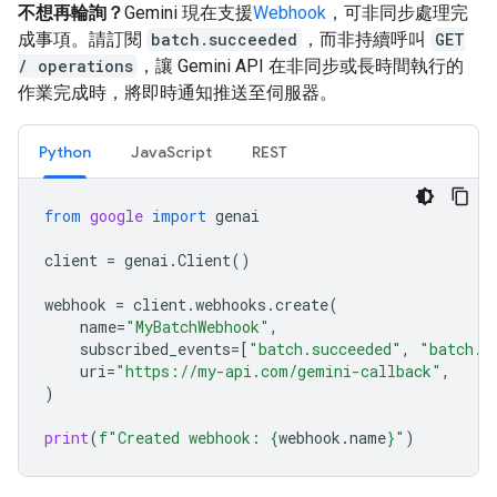
不想再輪詢？
Gemini 現在支援
Webhook
，可非同步處理完
成事項。請訂閱
batch.succeeded
，而非持續呼叫
GET
/ operations
，讓 Gemini API 在非同步或長時間執行的
作業完成時，將即時通知推送至伺服器。
Python
JavaScript
REST
from
google
import
genai
client
=
genai
.
Client
()
webhook
=
client
.
webhooks
.
create
(
name
=
"MyBatchWebhook"
,
subscribed_events
=
[
"batch.succeeded"
,
"batch.f
uri
=
"https://my-api.com/gemini-callback"
,
)
print
(
f
"Created webhook: 
{
webhook
.
name
}
"
)