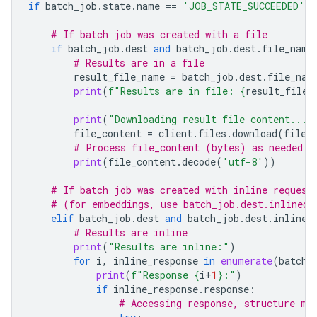
if
batch_job
.
state
.
name
==
'JOB_STATE_SUCCEEDED'
:
# If batch job was created with a file
if
batch_job
.
dest
and
batch_job
.
dest
.
file_name
# Results are in a file
result_file_name
=
batch_job
.
dest
.
file_nam
print
(
f
"Results are in file: 
{
result_file_
print
(
"Downloading result file content..."
file_content
=
client
.
files
.
download
(
file
=
# Process file_content (bytes) as needed
print
(
file_content
.
decode
(
'utf-8'
))
# If batch job was created with inline request
# (for embeddings, use batch_job.dest.inlined_
elif
batch_job
.
dest
and
batch_job
.
dest
.
inlined
# Results are inline
print
(
"Results are inline:"
)
for
i
,
inline_response
in
enumerate
(
batch_
print
(
f
"Response 
{
i
+
1
}
:"
)
if
inline_response
.
response
:
# Accessing response, structure ma