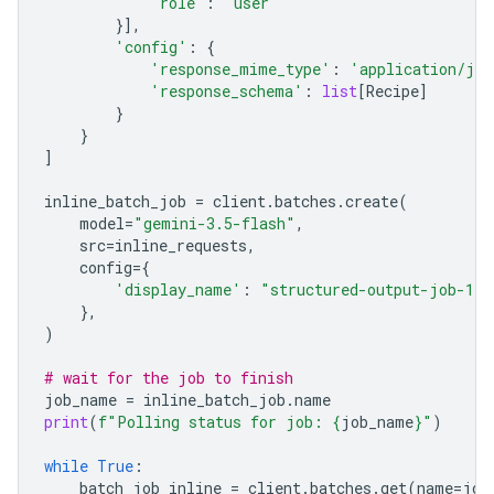
'role'
:
'user'
}],
'config'
:
{
'response_mime_type'
:
'application/jso
'response_schema'
:
list
[
Recipe
]
}
}
]
inline_batch_job
=
client
.
batches
.
create
(
model
=
"gemini-3.5-flash"
,
src
=
inline_requests
,
config
=
{
'display_name'
:
"structured-output-job-1"
},
)
# wait for the job to finish
job_name
=
inline_batch_job
.
name
print
(
f
"Polling status for job: 
{
job_name
}
"
)
while
True
:
batch_job_inline
=
client
.
batches
.
get
(
name
=
job