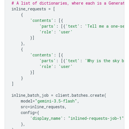
# A list of dictionaries, where each is a Generate
inline_requests
=
[
{
'contents'
:
[{
'parts'
:
[{
'text'
:
'Tell me a one-sen
'role'
:
'user'
}]
},
{
'contents'
:
[{
'parts'
:
[{
'text'
:
'Why is the sky bl
'role'
:
'user'
}]
}
]
inline_batch_job
=
client
.
batches
.
create
(
model
=
"gemini-3.5-flash"
,
src
=
inline_requests
,
config
=
{
'display_name'
:
"inlined-requests-job-1"
,
},