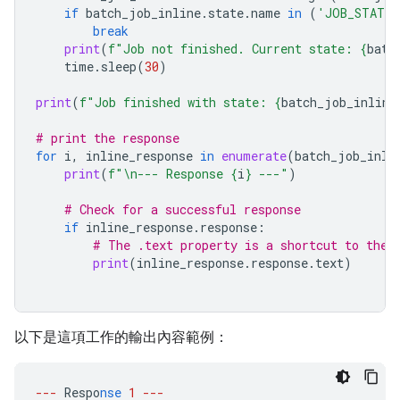
if
batch_job_inline
.
state
.
name
in
(
'JOB_STATE_
break
print
(
f
"Job not finished. Current state: 
{
batc
time
.
sleep
(
30
)
print
(
f
"Job finished with state: 
{
batch_job_inline
# print the response
for
i
,
inline_response
in
enumerate
(
batch_job_inli
print
(
f
"
\n
--- Response 
{
i
}
 ---"
)
# Check for a successful response
if
inline_response
.
response
:
# The .text property is a shortcut to the 
print
(
inline_response
.
response
.
text
)
以下是這項工作的輸出內容範例：
---
Respo
nse
1
---