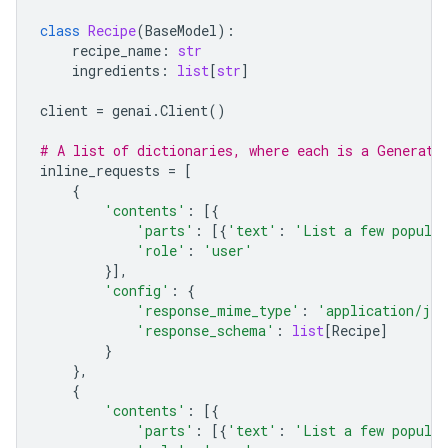
class
Recipe
(
BaseModel
):
recipe_name
:
str
ingredients
:
list
[
str
]
client
=
genai
.
Client
()
# A list of dictionaries, where each is a Generate
inline_requests
=
[
{
'contents'
:
[{
'parts'
:
[{
'text'
:
'List a few popular
'role'
:
'user'
}],
'config'
:
{
'response_mime_type'
:
'application/jso
'response_schema'
:
list
[
Recipe
]
}
},
{
'contents'
:
[{
'parts'
:
[{
'text'
:
'List a few popular