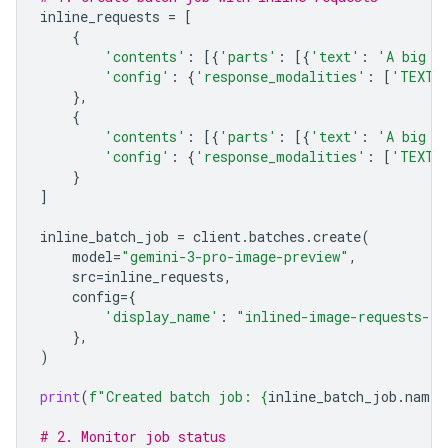
inline_requests
=
[
{
'contents'
:
[{
'parts'
:
[{
'text'
:
'A big l
'config'
:
{
'response_modalities'
:
[
'TEXT'
},
{
'contents'
:
[{
'parts'
:
[{
'text'
:
'A big l
'config'
:
{
'response_modalities'
:
[
'TEXT'
}
]
inline_batch_job
=
client
.
batches
.
create
(
model
=
"gemini-3-pro-image-preview"
,
src
=
inline_requests
,
config
=
{
'display_name'
:
"inlined-image-requests-jo
},
)
print
(
f
"Created batch job: 
{
inline_batch_job
.
name
}
# 2. Monitor job status