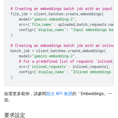
# Creating an embeddings batch job with an input f
file_job
=
client
.
batches
.
create_embeddings
(
model
=
"gemini-embedding-2"
,
src
=
{
'file_name'
:
uploaded_batch_requests
.
name
config
=
{
'display_name'
:
"Input embeddings batc
)
# Creating an embeddings batch job with an inline 
batch_job
=
client
.
batches
.
create_embeddings
(
model
=
"gemini-embedding-2"
,
# For a predefined list of requests `inlined_r
src
=
{
'inlined_requests'
:
inlined_requests
},
config
=
{
'display_name'
:
"Inlined embeddings ba
)
如需更多範例，請參閱
批次 API 食譜
的「Embeddings」一
節。
要求設定