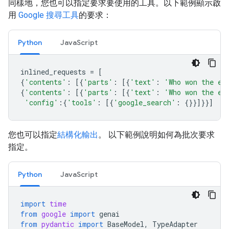
同樣地，您也可以指定要求要使用的工具。以下範例顯示啟
用
Google 搜尋工具
的要求：
Python
JavaScript
inlined_requests
=
[
{
'contents'
:
[{
'parts'
:
[{
'text'
:
'Who won the eu
{
'contents'
:
[{
'parts'
:
[{
'text'
:
'Who won the eu
'config'
:{
'tools'
:
[{
'google_search'
:
{}}]}}]
您也可以指定
結構化輸出
。 以下範例說明如何為批次要求
指定。
Python
JavaScript
import
time
from
google
import
genai
from
pydantic
import
BaseModel
,
TypeAdapter