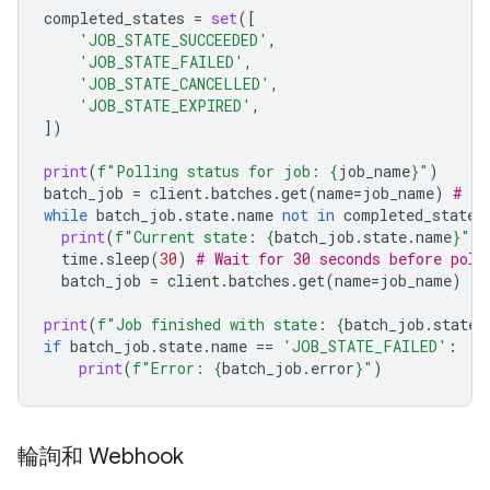
completed_states
=
set
([
'JOB_STATE_SUCCEEDED'
,
'JOB_STATE_FAILED'
,
'JOB_STATE_CANCELLED'
,
'JOB_STATE_EXPIRED'
,
])
print
(
f
"Polling status for job: 
{
job_name
}
"
)
batch_job
=
client
.
batches
.
get
(
name
=
job_name
)
# In
while
batch_job
.
state
.
name
not
in
completed_states
print
(
f
"Current state: 
{
batch_job
.
state
.
name
}
"
)
time
.
sleep
(
30
)
# Wait for 30 seconds before poll
batch_job
=
client
.
batches
.
get
(
name
=
job_name
)
print
(
f
"Job finished with state: 
{
batch_job
.
state
.
if
batch_job
.
state
.
name
==
'JOB_STATE_FAILED'
:
print
(
f
"Error: 
{
batch_job
.
error
}
"
)
輪詢和 Webhook