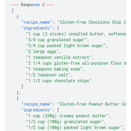
---
Respo
nse
2
---
[
{
"recipe_name"
:
"Gluten-Free Chocolate Chip Coo
"ingredients"
:
[
"1 cup (2 sticks) unsalted butter, softened"
"3/4 cup granulated sugar"
,
"3/4 cup packed light brown sugar"
,
"2 large eggs"
,
"1 teaspoon vanilla extract"
,
"2 1/4 cups gluten-free all-purpose flour bl
"1 teaspoon baking soda"
,
"1/2 teaspoon salt"
,
"1 1/2 cups chocolate chips"
]
},
{
"recipe_name"
:
"Gluten-Free Peanut Butter Coo
"ingredients"
:
[
"1 cup (250g) creamy peanut butter"
,
"1/2 cup (100g) granulated sugar"
,
"1/2 cup (100g) packed light brown sugar"
,