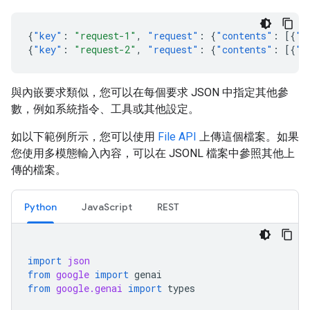
{
"key"
:
"request-1"
,
"request"
:
{
"contents"
:
[{
"p
{
"key"
:
"request-2"
,
"request"
:
{
"contents"
:
[{
"p
與內嵌要求類似，您可以在每個要求 JSON 中指定其他參
數，例如系統指令、工具或其他設定。
如以下範例所示，您可以使用
File API
上傳這個檔案。如果
您使用多模態輸入內容，可以在 JSONL 檔案中參照其他上
傳的檔案。
Python
JavaScript
REST
import
json
from
google
import
genai
from
google.genai
import
types