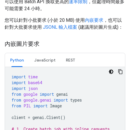
可以使用 Batch API 換取更高的
速率限制
，但處理時間最多
可能需要 24 小時。
您可以針對小批要求 (小於 20 MB) 使用
內嵌要求
，也可以
針對大批要求使用
JSONL 輸入檔案
(建議用於圖片生成)：
內嵌圖片要求
Python
JavaScript
REST
import
time
import
base64
import
json
from
google
import
genai
from
google.genai
import
types
from
PIL
import
Image
client
=
genai
.
Client
()
# 1. Create batch job with inline requests