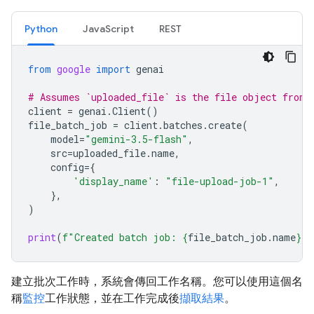
Python
JavaScript
REST
from
google
import
genai
# Assumes `uploaded_file` is the file object from 
client
=
genai
.
Client
()
file_batch_job
=
client
.
batches
.
create
(
model
=
"gemini-3.5-flash"
,
src
=
uploaded_file
.
name
,
config
=
{
'display_name'
:
"file-upload-job-1"
,
},
)
print
(
f
"Created batch job: 
{
file_batch_job
.
name
}
"
)
建立批次工作時，系統會傳回工作名稱。您可以使用這個名
稱
監控
工作狀態，並在工作完成後
擷取結果
。