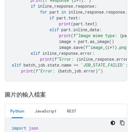
print
(
f
"Response 
{
i
+
1
}
:"
)
if
inline_response
.
response
:
for
part
in
inline_response
.
response
.
ca
if
part
.
text
:
print
(
part
.
text
)
elif
part
.
inline_data
:
print
(
f
"Image mime type: 
{
part
image
=
part
.
as_image
()
image
.
save
(
f
"image_
{
i
+
1
}
.png"
)
elif
inline_response
.
error
:
print
(
f
"Error: 
{
inline_response
.
error
}
elif
batch_job
.
state
.
name
==
'JOB_STATE_FAILED'
:
print
(
f
"Error: 
{
batch_job
.
error
}
"
)
圖片的輸入檔案
Python
JavaScript
REST
import
json