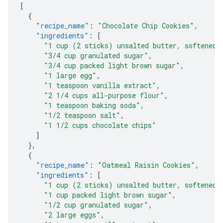
[
{
"recipe_name"
:
"Chocolate Chip Cookies"
,
"ingredients"
:
[
"1 cup (2 sticks) unsalted butter, softened"
"3/4 cup granulated sugar"
,
"3/4 cup packed light brown sugar"
,
"1 large egg"
,
"1 teaspoon vanilla extract"
,
"2 1/4 cups all-purpose flour"
,
"1 teaspoon baking soda"
,
"1/2 teaspoon salt"
,
"1 1/2 cups chocolate chips"
]
},
{
"recipe_name"
:
"Oatmeal Raisin Cookies"
,
"ingredients"
:
[
"1 cup (2 sticks) unsalted butter, softened"
"1 cup packed light brown sugar"
,
"1/2 cup granulated sugar"
,
"2 large eggs"
,