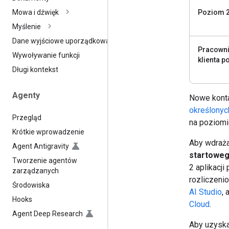
Poziom 
Mowa i dźwięk
Myślenie
Dane wyjściowe uporządkowane
Pracowni
Wywoływanie funkcji
klienta 
Długi kontekst
Agenty
Nowe konta
określonyc
Przegląd
na poziomi
Krótkie wprowadzenie
Aby wdraża
Agent Antigravity
startoweg
Tworzenie agentów
2 aplikacj
zarządzanych
rozliczeni
Środowiska
AI Studio
, 
Hooks
Cloud
.
Agent Deep Research
Aby uzyska