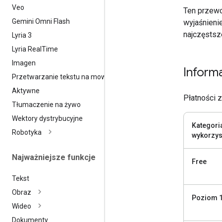
Veo
Ten przewo
Gemini Omni Flash
wyjaśnieni
najczęstsz
Lyria 3
Lyria Real
Time
Imagen
Inform
Przetwarzanie tekstu na mowę
Aktywne
Płatności z
Tłumaczenie na żywo
Wektory dystrybucyjne
Kategori
Robotyka
wykorzys
Najważniejsze funkcje
Free
Tekst
Obraz
Poziom 
Wideo
Dokumenty