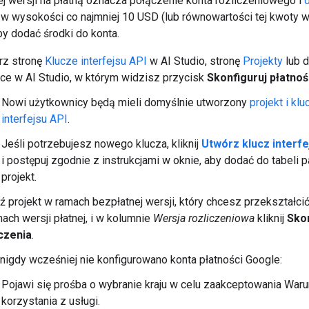
ej wersji na płatną oznacza połączenie konta rozliczeniowego i
w wysokości co najmniej 10 USD (lub równowartości tej kwoty w
by dodać środki do konta.
rz stronę
Klucze interfejsu API
w AI Studio, stronę
Projekty
lub 
ce w AI Studio, w którym widzisz przycisk
Skonfiguruj płatnoś
Nowi użytkownicy będą mieli domyślnie utworzony
projekt i klu
interfejsu API
.
Jeśli potrzebujesz nowego klucza, kliknij
Utwórz klucz interfe
i postępuj zgodnie z instrukcjami w oknie, aby dodać do tabeli p
projekt.
ź projekt w ramach bezpłatnej wersji, który chcesz przekształcić
ach wersji płatnej, i w kolumnie
Wersja rozliczeniowa
kliknij
Skon
iczenia
.
 nigdy wcześniej nie konfigurowano konta płatności Google:
Pojawi się prośba o wybranie kraju w celu zaakceptowania War
korzystania z usługi.