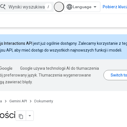
/
Pobierz klucz
js Interactions API
jest już ogólnie dostępny. Zalecamy korzystanie z te
ejsu API, aby mieć dostęp do wszystkich najnowszych funkcji i modeli.
Google używa technologii AI do tłumaczenia
wój preferowany język. Tłumaczenia wygenerowane
gą zawierać błędy.
na
Gemini API
Dokumenty
ości