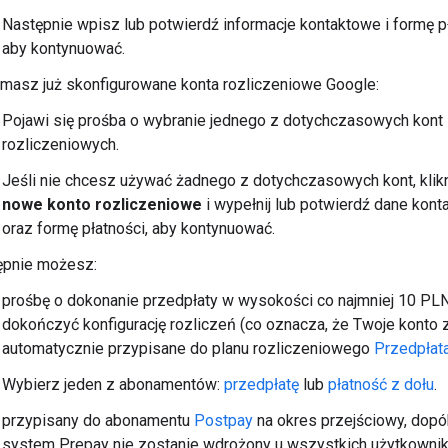
Następnie wpisz lub potwierdź informacje kontaktowe i formę pł
aby kontynuować.
 masz już skonfigurowane konta rozliczeniowe Google:
Pojawi się prośba o wybranie jednego z dotychczasowych kont
rozliczeniowych.
Jeśli nie chcesz używać żadnego z dotychczasowych kont, klik
nowe konto rozliczeniowe
i wypełnij lub potwierdź dane kon
oraz formę płatności, aby kontynuować.
ępnie możesz:
prośbę o dokonanie przedpłaty w wysokości co najmniej 10 PLN
dokończyć konfigurację rozliczeń (co oznacza, że Twoje konto 
automatycznie przypisane do planu rozliczeniowego
Przedpłat
Wybierz jeden z abonamentów:
przedpłatę
lub
płatność z dołu
.
przypisany do abonamentu
Postpay
na okres przejściowy, dopó
system Prepay nie zostanie wdrożony u wszystkich użytkowni