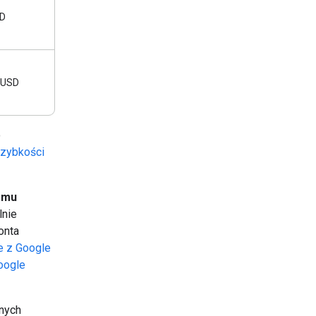
SD
 USD
o
zybkości
omu
lnie
onta
e z Google
oogle
nych