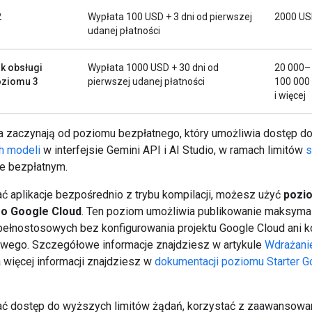
2
Wypłata 100 USD + 3 dni od pierwszej
2000 U
udanej płatności
k obsługi
Wypłata 1000 USD + 30 dni od
20 000–
poziomu 3
pierwszej udanej płatności
100 000
i więcej
 zaczynają od poziomu bezpłatnego, który umożliwia dostęp d
h modeli
w interfejsie Gemini API i AI Studio, w ramach limitów
s
e bezpłatnym.
ć aplikacje bezpośrednio z trybu kompilacji, możesz użyć
pozi
o Google Cloud
. Ten poziom umożliwia publikowanie maksyma
i pełnostosowych bez konfigurowania projektu Google Cloud ani k
owego. Szczegółowe informacje znajdziesz w artykule
Wdrażani
a więcej informacji znajdziesz w
dokumentacji poziomu Starter G
ć dostęp do wyższych limitów żądań, korzystać z zaawansowa