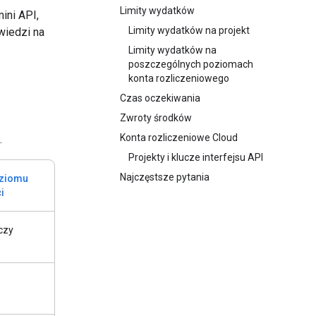
Limity wydatków
ini API,
Limity wydatków na projekt
wiedzi na
Limity wydatków na
poszczególnych poziomach
konta rozliczeniowego
Czas oczekiwania
Zwroty środków
Konta rozliczeniowe Cloud
.
Projekty i klucze interfejsu API
Najczęstsze pytania
oziomu
i
czy