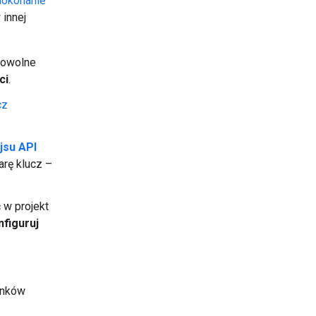
dokonanie
 innej
dowolne
ci
.
cz
jsu API
arę klucz –
 w projekt
figuruj
unków