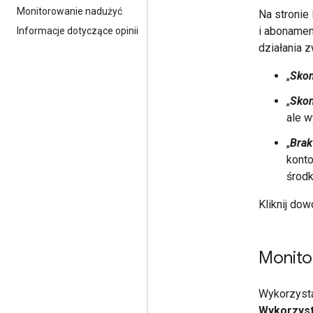
Monitorowanie nadużyć
Na stronie
i abonamen
Informacje dotyczące opinii
działania 
„
Skon
„
Skon
ale w
„
Brak
konto
środ
Kliknij do
Monito
Wykorzyst
Wykorzyst