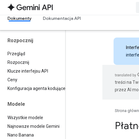
Dokumenty
Dokumentacja API
Rozpocznij
Interfe
Przegląd
interf
Rozpocznij
Klucze interfejsu API
Ceny
treści na T
Konfiguracja agenta kodującego
przez AI mo
Modele
Strona głów
Wszystkie modele
Płatn
Najnowsze modele Gemini
Nano Banana