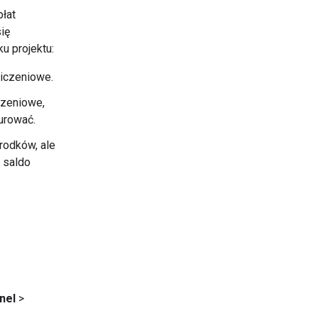
łat
ię
u projektu:
zliczeniowe.
iczeniowe,
gurować.
rodków, ale
 saldo
nel
>