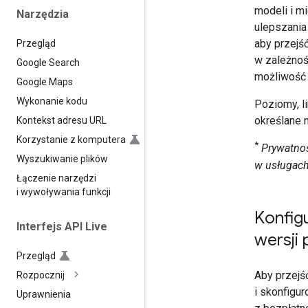
modeli i m
Narzędzia
ulepszania
aby przejś
Przegląd
w zależnoś
Google Search
możliwość 
Google Maps
Wykonanie kodu
Poziomy, l
określane 
Kontekst adresu URL
Korzystanie z komputera
*
Prywatnoś
Wyszukiwanie plików
w usługach
Łączenie narzędzi
i wywoływania funkcji
Konfig
Interfejs API Live
wersji 
Przegląd
Aby przejś
Rozpocznij
i skonfigur
Uprawnienia