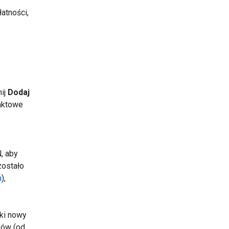
atności,
nij
Dodaj
taktowe
, aby
zostało
a
),
ki nowy
ków (od