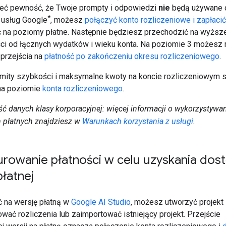
ieć pewność, że Twoje prompty i odpowiedzi
nie
będą używane 
*
 usług Google
, możesz
połączyć konto rozliczeniowe i
zapłacić
ć na poziomy płatne. Następnie będziesz przechodzić na wyżs
ci od łącznych wydatków i wieku konta. Na poziomie 3 możesz
przejścia na
płatność po zakończeniu okresu rozliczeniowego
.
imity szybkości i maksymalne kwoty na koncie rozliczeniowym 
na poziomie
konta rozliczeniowego
.
ć danych klasy korporacyjnej: więcej informacji o wykorzystywa
 płatnych znajdziesz w
Warunkach korzystania z usługi
.
urowanie płatności w celu uzyskania dos
płatnej
ć na wersję płatną w
Google AI Studio
, możesz utworzyć projekt
ować rozliczenia lub zaimportować istniejący projekt. Przejście