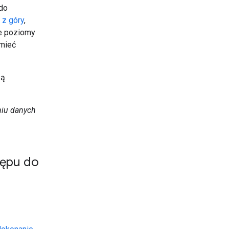
do
 z góry
,
ze poziomy
 mieć
są
niu danych
tępu do