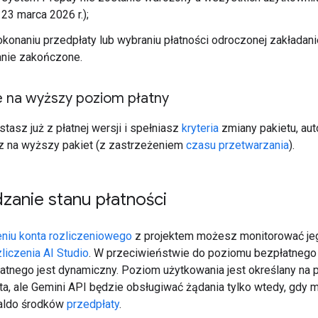
23 marca 2026 r.);
konaniu przedpłaty lub wybraniu płatności odroczonej zakładani
anie zakończone.
e na wyższy poziom płatny
stasz już z płatnej wersji i spełniasz
kryteria
zmiany pakietu, au
z na wyższy pakiet (z zastrzeżeniem
czasu przetwarzania
).
zanie stanu płatności
niu konta rozliczeniowego
z projektem możesz monitorować jeg
liczenia AI Studio
. W przeciwieństwie do poziomu bezpłatnego
atnego jest dynamiczny. Poziom użytkowania jest określany na
onta, ale Gemini API będzie obsługiwać żądania tylko wtedy, gdy 
saldo środków
przedpłaty
.