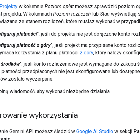
Projekty
w kolumnie
Poziom opłat
możesz sprawdzić poziom op
t projektu. W kolumnach
Poziom rozliczeń
lub
Stan
wyświetlają s
związane ze stanem rozliczeń, które musisz wykonać w przypadk
figuruj płatności
”, jeśli do projektu nie jest dołączone konto ro
figuruj płatność z góry
”, jeśli projekt ma przypisane konto rozl
ymaga korzystania z planu płatności
z góry
, który należy skonfi
 środków
”, jeśli konto rozliczeniowe jest wymagane do zakupu ś
 płatności przedpłaconych nie jest skonfigurowane lub dostępne
ków zostało wyczerpane.
wolną wiadomość, aby wykonać niezbędne działania.
rowanie wykorzystania
anie Gemini API możesz śledzić w
Google AI Studio
w sekcji
Pa
anie
.