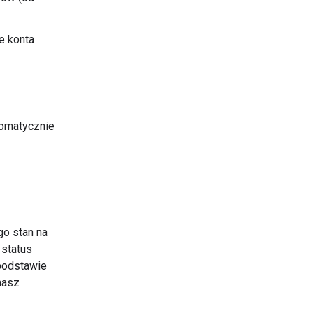
e konta
tomatycznie
o stan na
 status
 podstawie
masz