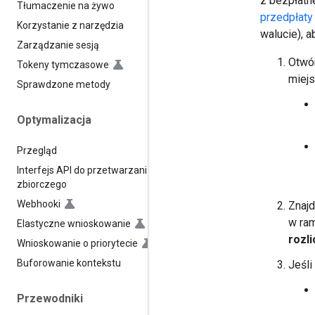
z bezpłatn
Tłumaczenie na żywo
przedpłaty
Korzystanie z narzędzia
walucie), a
Zarządzanie sesją
Otwó
Tokeny tymczasowe
miejs
Sprawdzone metody
Optymalizacja
Przegląd
Interfejs API do przetwarzania
zbiorczego
Webhooki
Znajd
w ram
Elastyczne wnioskowanie
rozl
Wnioskowanie o priorytecie
Buforowanie kontekstu
Jeśli
Przewodniki