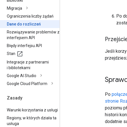
Biblioteki
Migracja
Po do
Ograniczenia liczby żądań
zost
Dane do rozliczeń
Rozwiązywanie problemów z
interfejsem API
Przejści
Błędy interfejsu API
Jeśli korzy
Stan
przejdzies
Integracje z partnerami
i bibliotekami
Google AI Studio
Sprawd
Google Cloud Platform
Po
połącze
Zasady
stronie Roz
poziomu pł
Warunki korzystania z usługi
historii k
Regiony
,
w których działa ta
dodatnie 
usługa