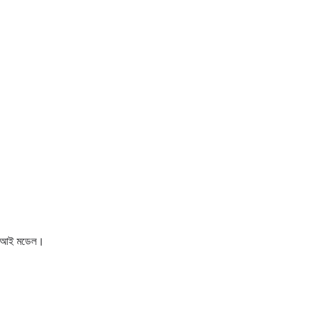
 এপিআই মডেল।