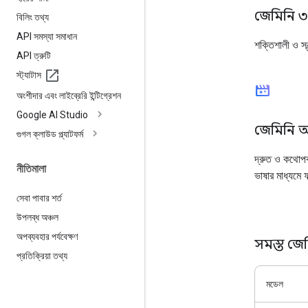
জেমিনি ৩.
বিলিং তথ্য
API সমস্যা সমাধান
শক্তিশালী ও স্
API ত্রুটি
স্ট্যাটাস
movie_filter
অংশীদার এবং লাইব্রেরি ইন্টিগ্রেশন
Google AI Studio
জেমিনি অম
গুগল ক্লাউড প্ল্যাটফর্ম
দ্রুত ও কথোপক
নীতিমালা
ভাষার মাধ্যমে
সেবা পাবার শর্ত
উপলব্ধ অঞ্চল
অপব্যবহার পর্যবেক্ষণ
সমস্ত জে
প্রতিক্রিয়া তথ্য
মডেল