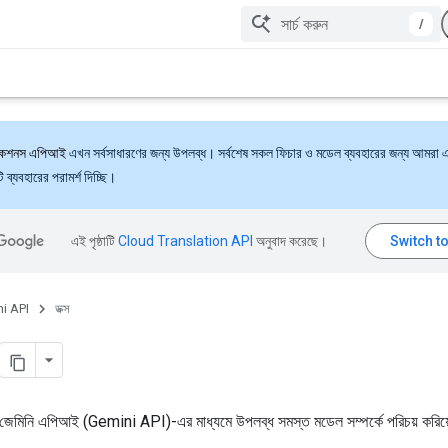
/
্যাকশনস এপিআই
এখন সর্বসাধারণের জন্য উপলব্ধ। সর্বশেষ সকল ফিচার ও মডেল ব্যবহারের জন্য আমরা 
ব্যবহারের পরামর্শ দিচ্ছি।
এই পৃষ্ঠাটি
Cloud Translation API
অনুবাদ করেছে।
i API
ডক্স
য় জেমিনি এপিআই (Gemini API)-এর মাধ্যমে উপলব্ধ সমস্ত মডেল সম্পর্কে পরিচয় করিয়ে