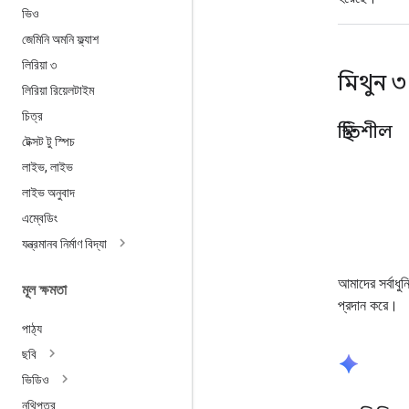
ভিও
জেমিনি অমনি ফ্ল্যাশ
লিরিয়া ৩
মিথুন ৩
লিরিয়া রিয়েলটাইম
চিত্র
স্থিতিশীল
টেক্সট টু স্পিচ
লাইভ
,
লাইভ
লাইভ অনুবাদ
এম্বেডিং
যন্ত্রমানব নির্মাণ বিদ্যা
আমাদের সর্বাধুন
মূল ক্ষমতা
প্রদান করে।
পাঠ্য
ছবি
spark
ভিডিও
নথিপত্র