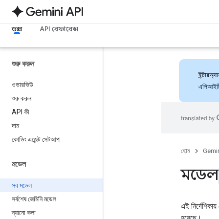
ডক্স
API রেফারেন্স
শুরু করুন
ইন্টারঅ
ওভারভিউ
এপিআইটি 
শুরু করুন
API কী
দাম
কোডিং এজেন্ট সেটআপ
হোম
Gemin
মডেল
মডেল
সব মডেল
সর্বশেষ জেমিনি মডেল
এই নির্দেশিকা
ন্যানো কলা
হয়েছে।