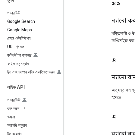
টুলস
🍌🍌
ওভারভিউ
ন্যানো ক
Google Search
Google Maps
শক্তিশালী ও উচ
কোড এক্সিকিউশন
অপ্টিমাইজ করা
URL প্রসঙ্গ
কম্পিউটার ব্যবহার
🍌
ফাইল অনুসন্ধান
টুল এবং ফাংশন কলিং একত্রিত করুন
ন্যানো বা
লাইভ API
অত্যন্ত কম ল্যা
হয়েছে।
ওভারভিউ
শুরু করুন
🍌
ক্ষমতা
সরাসরি অনুবাদ
ন্যানো বান
টুল ব্যবহার