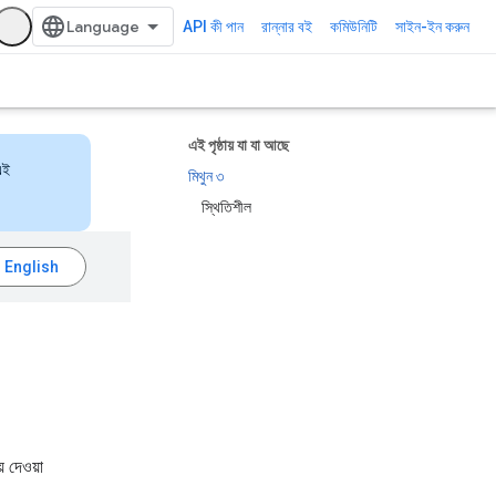
API কী পান
রান্নার বই
কমিউনিটি
সাইন-ইন করুন
এই পৃষ্ঠায় যা যা আছে
এই
মিথুন ৩
স্থিতিশীল
 দেওয়া