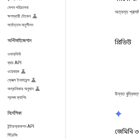
সেশন পরিচালনা
অত্যন্ত প্রাস
ক্ষণস্থায়ী টোকেন
সর্বোত্তম অনুশীলন
অপ্টিমাইজেশান
প্রিভিউ
ওভারভিউ
ব্যাচ API
ওয়েবহুক
ফ্লেক্স ইনফারেন্স
অগ্রাধিকার অনুমান
উন্নত বুদ্ধিমত
প্রসঙ্গ ক্যাশিং
spark
নির্দেশিকা
ইন্টারঅ্যাকশন API
জেমিনি ৩ 
স্ট্রিমিং