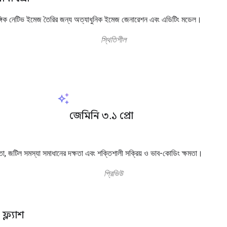
ঙ্গিক নেটিভ ইমেজ তৈরির জন্য অত্যাধুনিক ইমেজ জেনারেশন এবং এডিটিং মডেল।
স্থিতিশীল
auto_awesome
জেমিনি ৩.১ প্রো
্তা, জটিল সমস্যা সমাধানের দক্ষতা এবং শক্তিশালী সক্রিয় ও ভাব-কোডিং ক্ষমতা।
প্রিভিউ
ফ্ল্যাশ