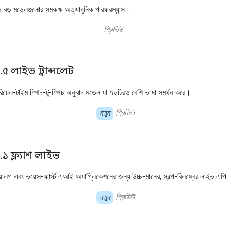
বড় মডেলগুলোর সমকক্ষ অত্যাধুনিক পারফরম্যান্স।
প্রিভিউ
৫ লাইভ ট্রান্সলেট
র, রিয়েল-টাইম স্পিচ-টু-স্পিচ অনুবাদ মডেল যা ৭০টিরও বেশি ভাষা সমর্থন করে।
প্রিভিউ
নতুন
১ ফ্ল্যাশ লাইভ
য়ালগ এবং ভয়েস-ফার্স্ট এআই অ্যাপ্লিকেশনের জন্য উচ্চ-মানের, স্বল্প-বিলম্বের লাইভ
প্রিভিউ
নতুন