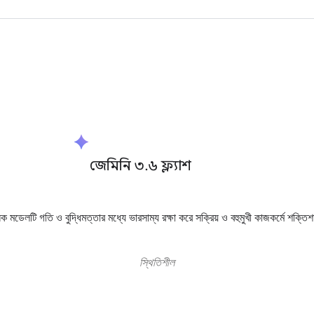
spark
জেমিনি ৩
.
৬ ফ্ল্যাশ
িক মডেলটি গতি ও বুদ্ধিমত্তার মধ্যে ভারসাম্য রক্ষা করে সক্রিয় ও বহুমুখী কাজকর্মে শক্তিশা
স্থিতিশীল