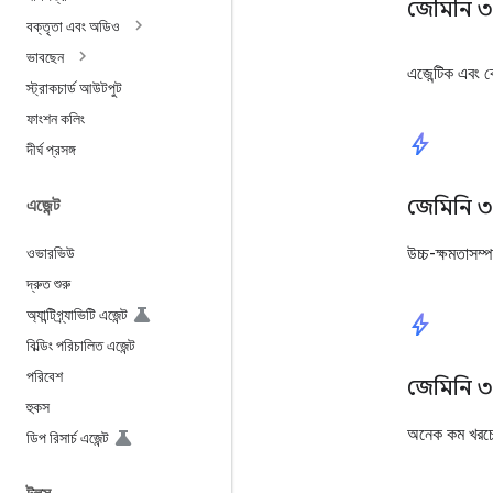
জেমিনি ৩
বক্তৃতা এবং অডিও
ভাবছেন
এজেন্টিক এবং ক
স্ট্রাকচার্ড আউটপুট
ফাংশন কলিং
bolt
দীর্ঘ প্রসঙ্গ
জেমিনি ৩.
এজেন্ট
উচ্চ-ক্ষমতাসম্
ওভারভিউ
দ্রুত শুরু
অ্যান্টিগ্র্যাভিটি এজেন্ট
bolt
বিল্ডিং পরিচালিত এজেন্ট
পরিবেশ
জেমিনি ৩.
হুকস
অনেক কম খরচে 
ডিপ রিসার্চ এজেন্ট