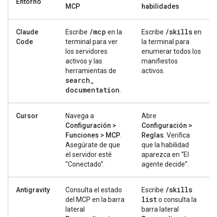
Entorno
MCP
habilidades
/
mcp
/
skills
Claude
Escribe
en la
Escribe
en
Code
terminal para ver
la terminal para
los servidores
enumerar todos los
activos y las
manifiestos
herramientas de
activos.
search
_
documentation
.
Cursor
Navega a
Abre
Configuración >
Configuración >
Funciones > MCP
.
Reglas
. Verifica
Asegúrate de que
que la habilidad
el servidor esté
aparezca en “El
“Conectado”.
agente decide”.
/
skills
Antigravity
Consulta el estado
Escribe
list
del MCP en la barra
o consulta la
lateral
barra lateral