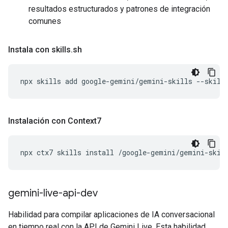
resultados estructurados y patrones de integración
comunes
Instala con skills
.
sh
npx
skills
add
google-gemini/gemini-skills
--skill
Instalación con Context7
npx
ctx7
skills
install
/google-gemini/gemini-skil
gemini-live-api-dev
Habilidad para compilar aplicaciones de IA conversacional
en tiempo real con la API de Gemini Live. Esta habilidad