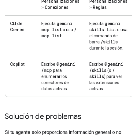
Personalizaciones
Personalizaciones
> Conexiones
.
> Reglas
.
gemini
gemini
CLI de
Ejecuta
Ejecuta
mcp list
/
skills list
Gemini
o usa
o usa
mcp list
.
el comando de
/
skills
barra
durante la sesión.
@gemini
@gemini
Copilot
Escribe
Escribe
/
mcp
/
skills
/
para
(o
skills
enumerar los
) para ver
conectores de
las extensiones
datos activos.
activas.
Solución de problemas
Si tu agente solo proporciona información general o no