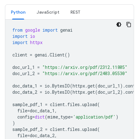
Python
JavaScript
REST
from
google
import
genai
import
io
import
httpx
client
=
genai
.
Client
()
doc_url_1
=
"https://arxiv.org/pdf/2312.11805"
doc_url_2
=
"https://arxiv.org/pdf/2403.05530"
doc_data_1
=
io
.
BytesIO
(
httpx
.
get
(
doc_url_1
)
.
conte
doc_data_2
=
io
.
BytesIO
(
httpx
.
get
(
doc_url_2
)
.
conte
sample_pdf_1
=
client
.
files
.
upload
(
file
=
doc_data_1
,
config
=
dict
(
mime_type
=
'application/pdf'
)
)
sample_pdf_2
=
client
.
files
.
upload
(
file
=
doc_data_2
,