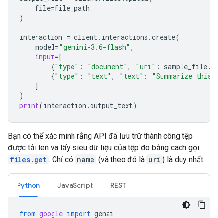
file
=
file_path
,
)
interaction
=
client
.
interactions
.
create
(
model
=
"gemini-3.6-flash"
,
input
=
[
{
"type"
:
"document"
,
"uri"
:
sample_file
.
u
{
"type"
:
"text"
,
"text"
:
"Summarize this 
]
)
print
(
interaction
.
output_text
)
Bạn có thể xác minh rằng API đã lưu trữ thành công tệp
được tải lên và lấy siêu dữ liệu của tệp đó bằng cách gọi
files.get
. Chỉ có
name
(và theo đó là
uri
) là duy nhất.
Python
JavaScript
REST
from
google
import
genai