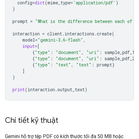
config
=
dict
(
mime_type
=
'application/pdf'
)
)
prompt
=
"What is the difference between each of t
interaction
=
client
.
interactions
.
create
(
model
=
"gemini-3.6-flash"
,
input
=
[
{
"type"
:
"document"
,
"uri"
:
sample_pdf_1
.
{
"type"
:
"document"
,
"uri"
:
sample_pdf_2
.
{
"type"
:
"text"
,
"text"
:
prompt
}
]
)
print
(
interaction
.
output_text
)
Chi tiết kỹ thuật
Gemini hỗ trợ tệp PDF có kích thước tối đa 50 MB hoặc