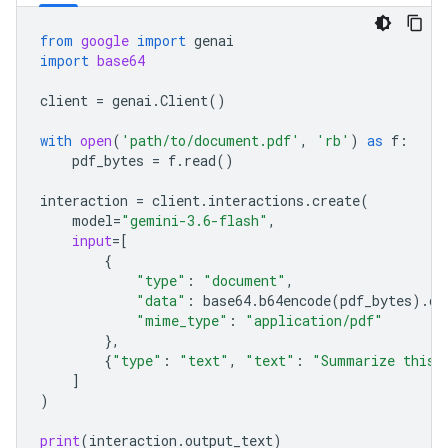
from
google
import
genai
import
base64
client
=
genai
.
Client
()
with
open
(
'path/to/document.pdf'
,
'rb'
)
as
f
:
pdf_bytes
=
f
.
read
()
interaction
=
client
.
interactions
.
create
(
model
=
"gemini-3.6-flash"
,
input
=
[
{
"type"
:
"document"
,
"data"
:
base64
.
b64encode
(
pdf_bytes
)
.
de
"mime_type"
:
"application/pdf"
},
{
"type"
:
"text"
,
"text"
:
"Summarize this 
]
)
print
(
interaction
.
output_text
)