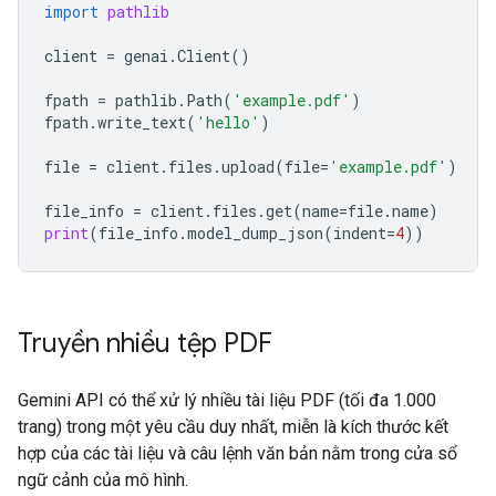
import
pathlib
client
=
genai
.
Client
()
fpath
=
pathlib
.
Path
(
'example.pdf'
)
fpath
.
write_text
(
'hello'
)
file
=
client
.
files
.
upload
(
file
=
'example.pdf'
)
file_info
=
client
.
files
.
get
(
name
=
file
.
name
)
print
(
file_info
.
model_dump_json
(
indent
=
4
))
Truyền nhiều tệp PDF
Gemini API có thể xử lý nhiều tài liệu PDF (tối đa 1.000
trang) trong một yêu cầu duy nhất, miễn là kích thước kết
hợp của các tài liệu và câu lệnh văn bản nằm trong cửa sổ
ngữ cảnh của mô hình.