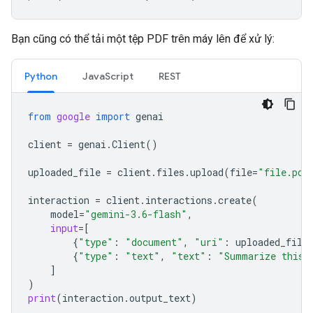
Bạn cũng có thể tải một tệp PDF trên máy lên để xử lý:
Python
JavaScript
REST
from
google
import
genai
client
=
genai
.
Client
()
uploaded_file
=
client
.
files
.
upload
(
file
=
"file.pdf
interaction
=
client
.
interactions
.
create
(
model
=
"gemini-3.6-flash"
,
input
=
[
{
"type"
:
"document"
,
"uri"
:
uploaded_file
{
"type"
:
"text"
,
"text"
:
"Summarize this 
]
)
print
(
interaction
.
output_text
)