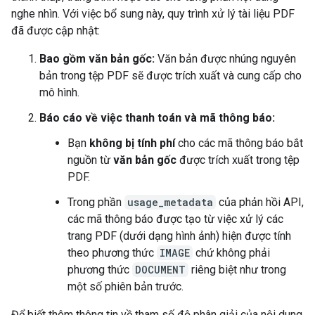
nghe nhìn. Với việc bổ sung này, quy trình xử lý tài liệu PDF
đã được cập nhật:
Bao gồm văn bản gốc:
Văn bản được nhúng nguyên
bản trong tệp PDF sẽ được trích xuất và cung cấp cho
mô hình.
Báo cáo về việc thanh toán và mã thông báo:
Bạn
không bị tính phí
cho các mã thông báo bắt
nguồn từ
văn bản gốc
được trích xuất trong tệp
PDF.
Trong phần
usage_metadata
của phản hồi API,
các mã thông báo được tạo từ việc xử lý các
trang PDF (dưới dạng hình ảnh) hiện được tính
theo phương thức
IMAGE
chứ không phải
phương thức
DOCUMENT
riêng biệt như trong
một số phiên bản trước.
Để biết thêm thông tin về tham số độ phân giải của nội dung