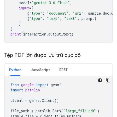
model
=
"gemini-3.6-flash"
,
input
=
[
{
"type"
:
"document"
,
"uri"
:
sample_doc
.
ur
{
"type"
:
"text"
,
"text"
:
prompt
}
]
)
print
(
interaction
.
output_text
)
Tệp PDF lớn được lưu trữ cục bộ
Python
JavaScript
REST
from
google
import
genai
import
pathlib
client
=
genai
.
Client
()
file_path
=
pathlib
.
Path
(
'large_file.pdf'
)
sample_file
=
client
.
files
.
upload
(