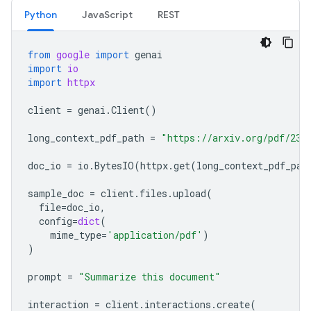
Python
JavaScript
REST
from
google
import
genai
import
io
import
httpx
client
=
genai
.
Client
()
long_context_pdf_path
=
"https://arxiv.org/pdf/231
doc_io
=
io
.
BytesIO
(
httpx
.
get
(
long_context_pdf_pat
sample_doc
=
client
.
files
.
upload
(
file
=
doc_io
,
config
=
dict
(
mime_type
=
'application/pdf'
)
)
prompt
=
"Summarize this document"
interaction
=
client
.
interactions
.
create
(