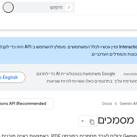
/
Interacti
זמין עכשיו לכלל המשתמשים. מומלץ להשתמש ב-API
ונות והמודלים העדכניים.
‫Google משתמשת בטכנולוגיית AI כדי לתרגם
עדפת עליך. בתרגומים כאלו עשויות להיות שגיאות.
tions API (Recommended)
Docs
Gemini AP
מסמכים
מודלים של Gemini יכולים לעבד מסמכים בפורמט PDF, באמצעות רא