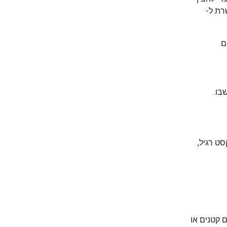
רת ל-
ם
בו.
Gemin יראה אותם כטקסט רגיל,
כים קטנים או