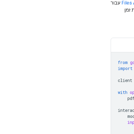
Files
עבור
 זמן
from
g
import
client
with
o
pd
intera
mo
in