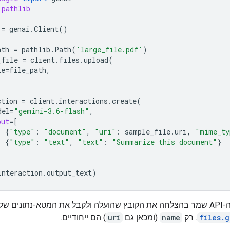
pathlib
=
genai
.
Client
()
ath
=
pathlib
.
Path
(
'large_file.pdf'
)
_file
=
client
.
files
.
upload
(
le
=
file_path
,
ction
=
client
.
interactions
.
create
(
del
=
"gemini-3.6-flash"
,
put
=
[
{
"type"
:
"document"
,
"uri"
:
sample_file
.
uri
,
"mime_ty
{
"type"
:
"text"
,
"text"
:
"Summarize this document"
}
interaction
.
output_text
)
כדי לוודא שה-API שמר בהצלחה את הקובץ שהועלה ולקבל את המטא-נתונים ש
files.g
. רק
name
(ומכאן גם
uri
) הם ייחודיים.