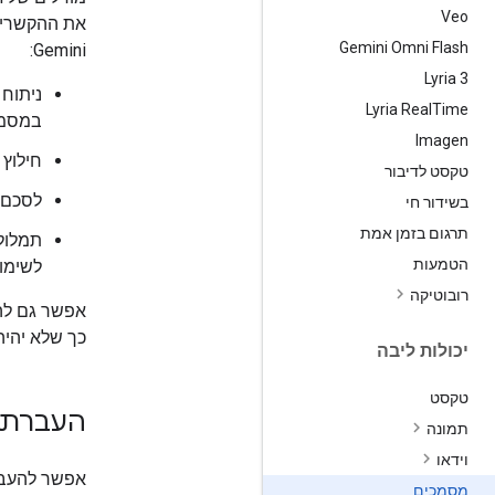
Veo
את ההקשרים 
Gemini Omni Flash
Gemini:
Lyria 3
ניתוח 
Lyria Real
Time
במסמכים א
Imagen
חילוץ
טקסט לדיבור
לסכם 
בשידור חי
תרגום בזמן אמת
הטמעות
לשימו
רובוטיקה
כך שלא יהיה
יכולות ליבה
טקסט
העברת נתוני PDF
תמונה
וידאו
מסמכים