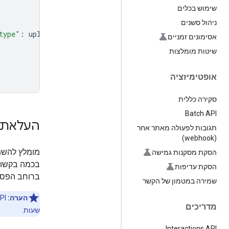
שימוש בכלים
ניהול סשנים
type"
:
uploaded_file
.
mime_type
},
אסימונים זמניים
שיטות מומלצות
אופטימיזציה
סקירה כללית
Batch API
העלאת קובצי PDF בא
תגובות לפעולה מאתר אחר
(webhook)
הסקת מסקנות גמישה
בכמה בקשות
הסקת עדיפות
ברוחב הפס, 
שמירה במטמון של הקשר
הערה:
מדריכים
שעות.
Interactions API