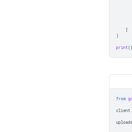
]
)
print
(
from
g
client
upload