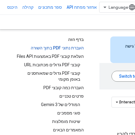
אחזור מפתח API
ספר מתכונים
קהילה
היכנס
בדף הזה
 הזה כדי לקבל גישה
העברת נתוני PDF בתוך השורה
העלאת קובצי PDF באמצעות Files API
קובצי PDF גדולים מכתובות URL
קובצי PDF גדולים שמאוחסנים
באופן מקומי
העברת כמה קובצי PDF
פרטים טכניים
Interac
המודלים של Gemini 3
סוגי מסמכים
שיטות מומלצות
המאמרים הבאים
ייה מובנית כדי להבין