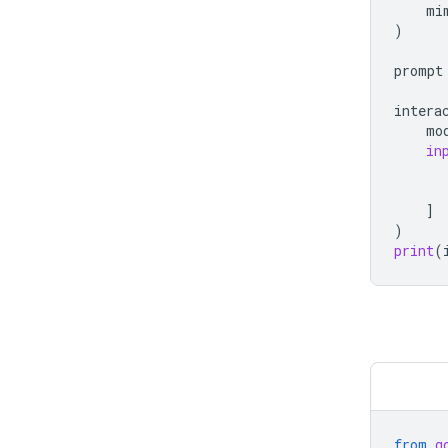
mi
)
prompt
intera
mo
in
]
)
print
(
from
g