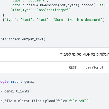
"type"
:
"document"
,
"data"
:
base64
.
b64encode
(
pdf_bytes
)
.
decode
(
'utf-8
"mime_type"
:
"application/pdf"
},
{
"type"
:
"text"
,
"text"
:
"Summarize this document"
}
interaction
.
output_text
)
 PDF מקומי לעיבוד:
REST
JavaScript
oogle
import
genai
=
genai
.
Client
()
ed_file
=
client
.
files
.
upload
(
file
=
"file.pdf"
)