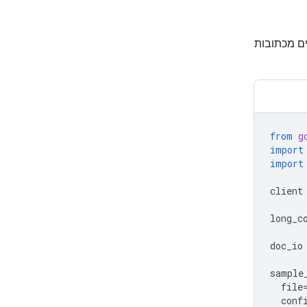
די לפשט את ההעלאה והעיבוד של קובצי PDF גדולים מכתובות
from
g
import
import
client
long_c
doc_io
sample
file
conf