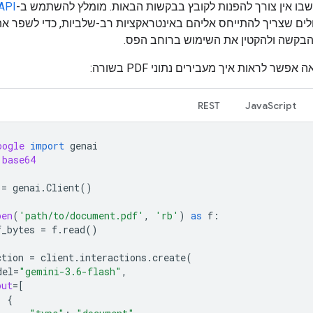
 שבו אין צורך להפנות לקובץ בבקשות הבאות. מומלץ להשתמש ב-
 API
ים שצריך להתייחס אליהם באינטראקציות רב-שלביות, כדי לשפר את
הבקשה ולהקטין את השימוש ברוחב הפס.
פשר לראות איך מעבירים נתוני PDF בשורה:
REST
JavaScript
oogle
import
genai
base64
=
genai
.
Client
()
pen
(
'path/to/document.pdf'
,
'rb'
)
as
f
:
f_bytes
=
f
.
read
()
ction
=
client
.
interactions
.
create
(
del
=
"gemini-3.6-flash"
,
put
=
[
{