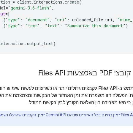
ction
=
client
.
interactions
.
create
(
del
=
"gemini-3.6-flash"
,
put
=
[
{
"type"
:
"document"
,
"uri"
:
uploaded_file
.
uri
,
"mime_
{
"type"
:
"text"
,
"text"
:
"Summarize this document"
}
interaction
.
output_text
)
מצעות Files API
מומלץ להשתמש ב-Files API לקבצים גדולים יותר או כשרוצים לעשות שימו
. הפעולה הזו משפרת את זמן האחזור של הבקשות ומצמצמת את הש
כי היא מפרידה בין העלאת הקובץ לבין בקשות המודל.