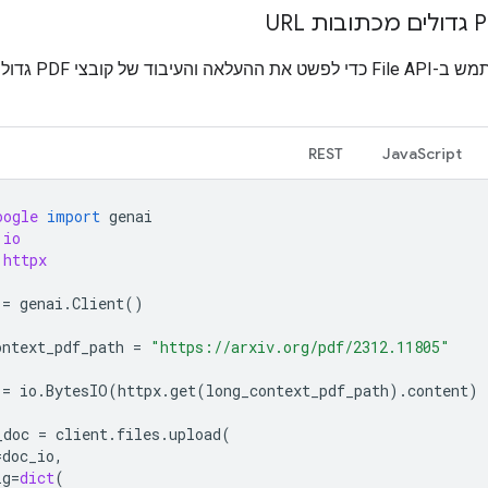
אפשר להשתמש ב-File API כ
REST
JavaScript
oogle
import
genai
io
httpx
=
genai
.
Client
()
ontext_pdf_path
=
"https://arxiv.org/pdf/2312.11805"
=
io
.
BytesIO
(
httpx
.
get
(
long_context_pdf_path
)
.
content
)
_doc
=
client
.
files
.
upload
(
=
doc_io
,
ig
=
dict
(