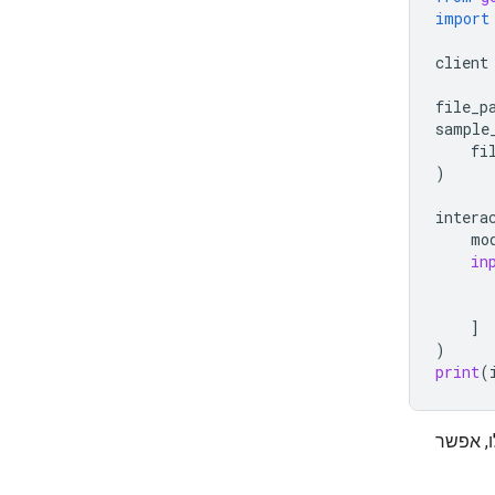
import
client
file_p
sample
fi
)
intera
mo
in
]
)
print
(
לו, אפשר