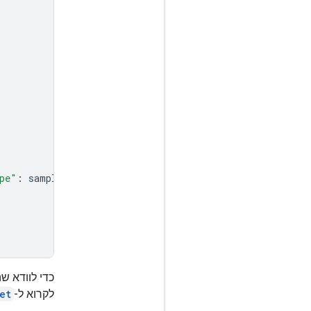
pe"
:
sample_file
.
mime_type
},
לקרוא ל-
et