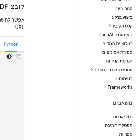
קובצי PDF גדולים מכתובות URL
סטרימינג
ביצוע ברקע
קלט הקובץ
URL:
תאימות ל-Open
AI
רזולוציית המדיה
Python
ספירת אסימונים
הנדסת הנחיות
יומנים ומערכי נתונים
בטיחות
‫Frameworks
משאבים
נתוני גרסה
הפסקת תמיכה
ספריות