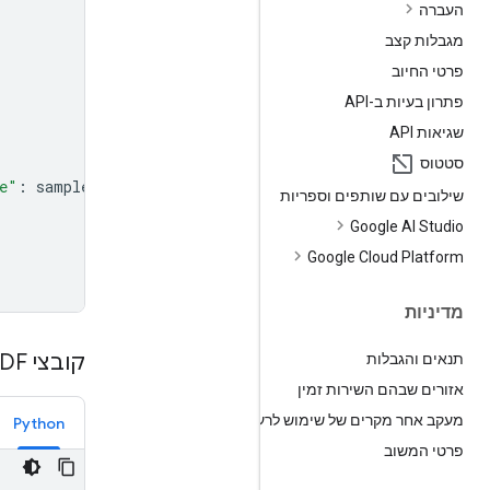
העברה
מגבלות קצב
פרטי החיוב
פתרון בעיות ב-API
שגיאות API
סטטוס
e"
:
sample_doc
.
mime_type
},
שילובים עם שותפים וספריות
Google AI Studio
Google Cloud Platform
מדיניות
קובצי PDF גדולים שמאוחסנים באופן מקומי
תנאים והגבלות
אזורים שבהם השירות זמין
מעקב אחר מקרים של שימוש לרעה
Python
פרטי המשוב