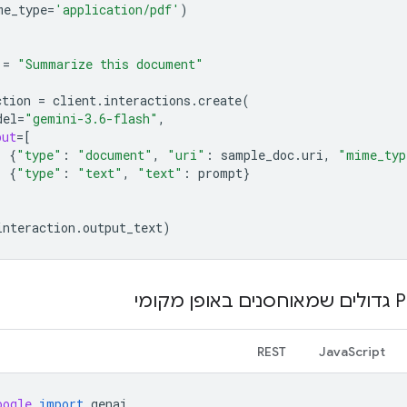
me_type
=
'application/pdf'
)
=
"Summarize this document"
ction
=
client
.
interactions
.
create
(
del
=
"gemini-3.6-flash"
,
put
=
[
{
"type"
:
"document"
,
"uri"
:
sample_doc
.
uri
,
"mime_typ
{
"type"
:
"text"
,
"text"
:
prompt
}
interaction
.
output_text
)
REST
JavaScript
oogle
import
genai