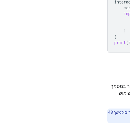
intera
mo
in
]
)
print
(
ש חוזר במסמך
ימוש
Files API זמין בחינם בכל האזורים שבהם Gemini API זמין. הקבצים שהועלו נשמרים למשך 48