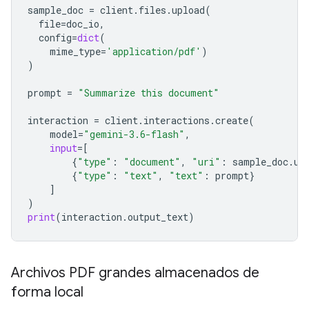
sample_doc
=
client
.
files
.
upload
(
file
=
doc_io
,
config
=
dict
(
mime_type
=
'application/pdf'
)
)
prompt
=
"Summarize this document"
interaction
=
client
.
interactions
.
create
(
model
=
"gemini-3.6-flash"
,
input
=
[
{
"type"
:
"document"
,
"uri"
:
sample_doc
.
ur
{
"type"
:
"text"
,
"text"
:
prompt
}
]
)
print
(
interaction
.
output_text
)
Archivos PDF grandes almacenados de
forma local