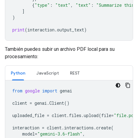
{
"type"
:
"text"
,
"text"
:
"Summarize this 
]
)
print
(
interaction
.
output_text
)
También puedes subir un archivo PDF local para su
procesamiento:
Python
JavaScript
REST
from
google
import
genai
client
=
genai
.
Client
()
uploaded_file
=
client
.
files
.
upload
(
file
=
"file.pdf
interaction
=
client
.
interactions
.
create
(
model
=
"gemini-3.6-flash"
,