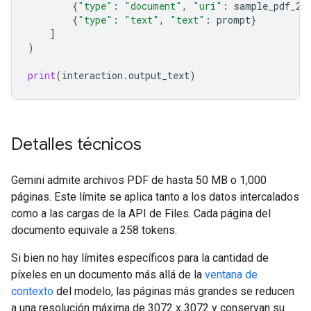
{
"type"
:
"document"
,
"uri"
:
sample_pdf_2
.
{
"type"
:
"text"
,
"text"
:
prompt
}
]
)
print
(
interaction
.
output_text
)
Detalles técnicos
Gemini admite archivos PDF de hasta 50 MB o 1,000
páginas. Este límite se aplica tanto a los datos intercalados
como a las cargas de la API de Files. Cada página del
documento equivale a 258 tokens.
Si bien no hay límites específicos para la cantidad de
píxeles en un documento más allá de la
ventana de
contexto
del modelo, las páginas más grandes se reducen
a una resolución máxima de 3072 x 3072 y conservan su