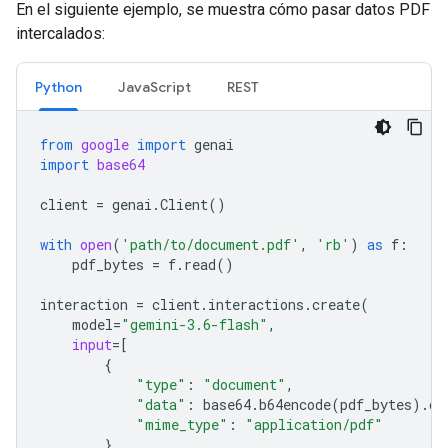
En el siguiente ejemplo, se muestra cómo pasar datos PDF
intercalados:
Python
JavaScript
REST
from
google
import
genai
import
base64
client
=
genai
.
Client
()
with
open
(
'path/to/document.pdf'
,
'rb'
)
as
f
:
pdf_bytes
=
f
.
read
()
interaction
=
client
.
interactions
.
create
(
model
=
"gemini-3.6-flash"
,
input
=
[
{
"type"
:
"document"
,
"data"
:
base64
.
b64encode
(
pdf_bytes
)
.
de
"mime_type"
:
"application/pdf"
},