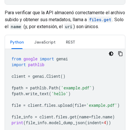
Para verificar que la API almacenó correctamente el archivo
subido y obtener sus metadatos, llama a
files.get
. Solo
el
name
(y, por extensión, el
uri
) son únicos.
Python
JavaScript
REST
from
google
import
genai
import
pathlib
client
=
genai
.
Client
()
fpath
=
pathlib
.
Path
(
'example.pdf'
)
fpath
.
write_text
(
'hello'
)
file
=
client
.
files
.
upload
(
file
=
'example.pdf'
)
file_info
=
client
.
files
.
get
(
name
=
file
.
name
)
print
(
file_info
.
model_dump_json
(
indent
=
4
))