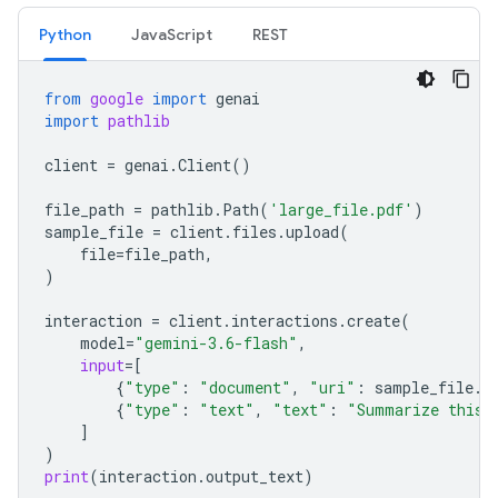
Python
JavaScript
REST
from
google
import
genai
import
pathlib
client
=
genai
.
Client
()
file_path
=
pathlib
.
Path
(
'large_file.pdf'
)
sample_file
=
client
.
files
.
upload
(
file
=
file_path
,
)
interaction
=
client
.
interactions
.
create
(
model
=
"gemini-3.6-flash"
,
input
=
[
{
"type"
:
"document"
,
"uri"
:
sample_file
.
u
{
"type"
:
"text"
,
"text"
:
"Summarize this 
]
)
print
(
interaction
.
output_text
)