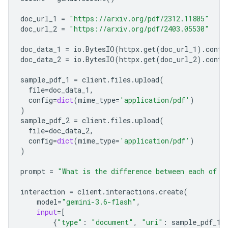
doc_url_1
=
"https://arxiv.org/pdf/2312.11805"
doc_url_2
=
"https://arxiv.org/pdf/2403.05530"
doc_data_1
=
io
.
BytesIO
(
httpx
.
get
(
doc_url_1
)
.
conte
doc_data_2
=
io
.
BytesIO
(
httpx
.
get
(
doc_url_2
)
.
conte
sample_pdf_1
=
client
.
files
.
upload
(
file
=
doc_data_1
,
config
=
dict
(
mime_type
=
'application/pdf'
)
)
sample_pdf_2
=
client
.
files
.
upload
(
file
=
doc_data_2
,
config
=
dict
(
mime_type
=
'application/pdf'
)
)
prompt
=
"What is the difference between each of t
interaction
=
client
.
interactions
.
create
(
model
=
"gemini-3.6-flash"
,
input
=
[
{
"type"
:
"document"
,
"uri"
:
sample_pdf_1
.