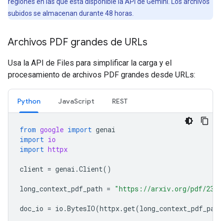
regiones en las que está disponible la API de Gemini. Los archivos
subidos se almacenan durante 48 horas.
Archivos PDF grandes de URLs
Usa la API de Files para simplificar la carga y el
procesamiento de archivos PDF grandes desde URLs:
Python
JavaScript
REST
from
google
import
genai
import
io
import
httpx
client
=
genai
.
Client
()
long_context_pdf_path
=
"https://arxiv.org/pdf/231
doc_io
=
io
.
BytesIO
(
httpx
.
get
(
long_context_pdf_pat