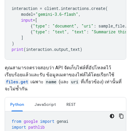
interaction
=
client
.
interactions
.
create
(
model
=
"gemini-3.6-flash"
,
input
=
[
{
"type"
:
"document"
,
"uri"
:
sample_file
.
u
{
"type"
:
"text"
,
"text"
:
"Summarize this 
]
)
print
(
interaction
.
output_text
)
คุณสามารถตรวจสอบว่า API จัดเก็บไฟล์ที่อัปโหลดไว้
เรียบร้อยแล้วและรับ ข้อมูลเมตาของไฟล์ได้โดยเรียกใช้
files.get
เฉพาะ
name
(และ
uri
ที่เกี่ยวข้อง) เท่านั้นที่
จะไม่ซ้ำกัน
Python
JavaScript
REST
from
google
import
genai
import
pathlib