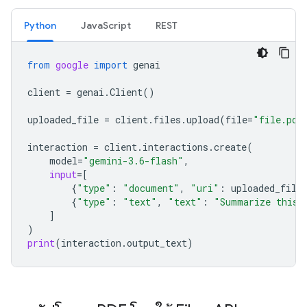
Python
JavaScript
REST
from
google
import
genai
client
=
genai
.
Client
()
uploaded_file
=
client
.
files
.
upload
(
file
=
"file.pdf
interaction
=
client
.
interactions
.
create
(
model
=
"gemini-3.6-flash"
,
input
=
[
{
"type"
:
"document"
,
"uri"
:
uploaded_file
{
"type"
:
"text"
,
"text"
:
"Summarize this 
]
)
print
(
interaction
.
output_text
)