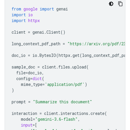
from
google
import
genai
import
io
import
httpx
client
=
genai
.
Client
()
long_context_pdf_path
=
"https://arxiv.org/pdf/231
doc_io
=
io
.
BytesIO
(
httpx
.
get
(
long_context_pdf_pat
sample_doc
=
client
.
files
.
upload
(
file
=
doc_io
,
config
=
dict
(
mime_type
=
'application/pdf'
)
)
prompt
=
"Summarize this document"
interaction
=
client
.
interactions
.
create
(
model
=
"gemini-3.6-flash"
,
input
=
[