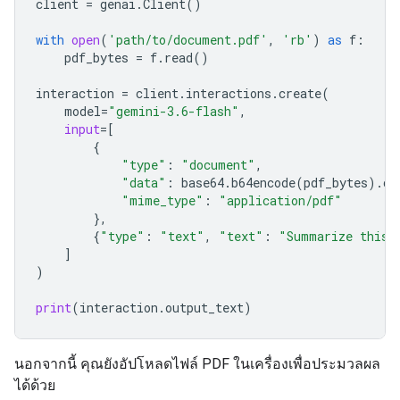
client
=
genai
.
Client
()
with
open
(
'path/to/document.pdf'
,
'rb'
)
as
f
:
pdf_bytes
=
f
.
read
()
interaction
=
client
.
interactions
.
create
(
model
=
"gemini-3.6-flash"
,
input
=
[
{
"type"
:
"document"
,
"data"
:
base64
.
b64encode
(
pdf_bytes
)
.
de
"mime_type"
:
"application/pdf"
},
{
"type"
:
"text"
,
"text"
:
"Summarize this 
]
)
print
(
interaction
.
output_text
)
นอกจากนี้ คุณยังอัปโหลดไฟล์ PDF ในเครื่องเพื่อประมวลผล
ได้ด้วย