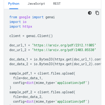
Python
JavaScript
REST
from
google
import
genai
import
io
import
httpx
client
=
genai
.
Client
()
doc_url_1
=
"https://arxiv.org/pdf/2312.11805"
doc_url_2
=
"https://arxiv.org/pdf/2403.05530"
doc_data_1
=
io
.
BytesIO
(
httpx
.
get
(
doc_url_1
)
.
conte
doc_data_2
=
io
.
BytesIO
(
httpx
.
get
(
doc_url_2
)
.
conte
sample_pdf_1
=
client
.
files
.
upload
(
file
=
doc_data_1
,
config
=
dict
(
mime_type
=
'application/pdf'
)
)
sample_pdf_2
=
client
.
files
.
upload
(
file
=
doc_data_2
,
config
=
dict
(
mime_type
=
'application/pdf'
)