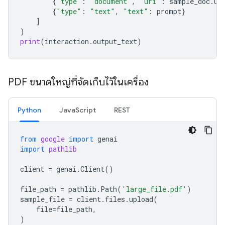
{
"type"
:
"document"
,
"uri"
:
sample_doc
.
ur
{
"type"
:
"text"
,
"text"
:
prompt
}
]
)
print
(
interaction
.
output_text
)
PDF ขนาดใหญ่ที่จัดเก็บไว้ในเครื่อง
Python
JavaScript
REST
from
google
import
genai
import
pathlib
client
=
genai
.
Client
()
file_path
=
pathlib
.
Path
(
'large_file.pdf'
)
sample_file
=
client
.
files
.
upload
(
file
=
file_path
,
)