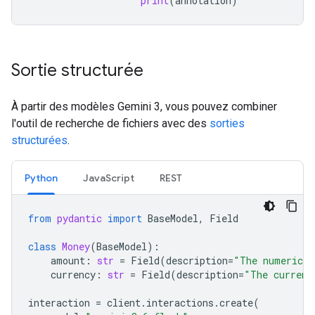
print
(
annotation
)
Sortie structurée
À partir des modèles Gemini 3, vous pouvez combiner
l'outil de recherche de fichiers avec des
sorties
structurées
.
Python
JavaScript
REST
from
pydantic
import
BaseModel
,
Field
class
Money
(
BaseModel
):
amount
:
str
=
Field
(
description
=
"The numerical
currency
:
str
=
Field
(
description
=
"The currenc
interaction
=
client
.
interactions
.
create
(