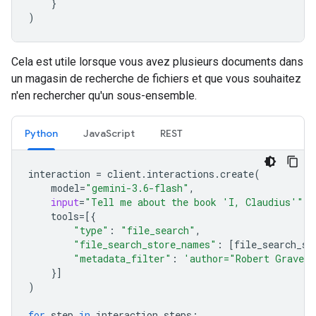
}
)
Cela est utile lorsque vous avez plusieurs documents dans
un magasin de recherche de fichiers et que vous souhaitez
n'en rechercher qu'un sous-ensemble.
Python
JavaScript
REST
interaction
=
client
.
interactions
.
create
(
model
=
"gemini-3.6-flash"
,
input
=
"Tell me about the book 'I, Claudius'"
,
tools
=
[{
"type"
:
"file_search"
,
"file_search_store_names"
:
[
file_search_st
"metadata_filter"
:
'author="Robert Graves
}]
)
for
step
in
interaction
.
steps
: