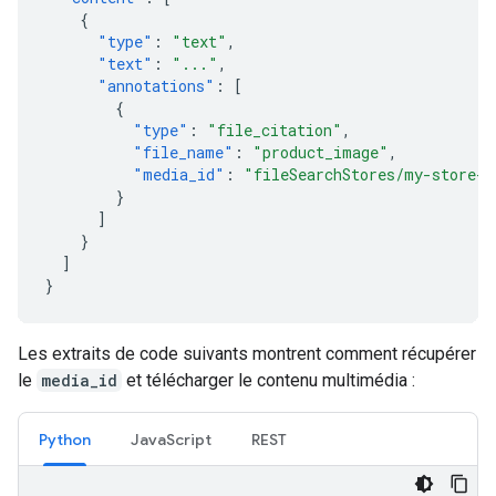
{
"type"
:
"text"
,
"text"
:
"..."
,
"annotations"
:
[
{
"type"
:
"file_citation"
,
"file_name"
:
"product_image"
,
"media_id"
:
"fileSearchStores/my-store-1
}
]
}
]
}
Les extraits de code suivants montrent comment récupérer
le
media_id
et télécharger le contenu multimédia :
Python
JavaScript
REST