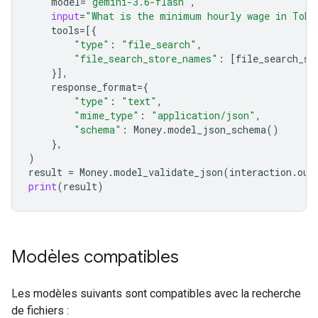
model
=
"gemini-3.6-flash"
,
input
=
"What is the minimum hourly wage in Toky
tools
=
[{
"type"
:
"file_search"
,
"file_search_store_names"
:
[
file_search_st
}],
response_format
=
{
"type"
:
"text"
,
"mime_type"
:
"application/json"
,
"schema"
:
Money
.
model_json_schema
()
},
)
result
=
Money
.
model_validate_json
(
interaction
.
out
print
(
result
)
Modèles compatibles
Les modèles suivants sont compatibles avec la recherche
de fichiers :