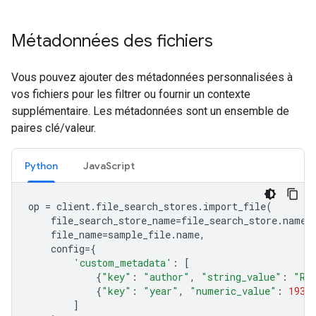
Métadonnées des fichiers
Vous pouvez ajouter des métadonnées personnalisées à
vos fichiers pour les filtrer ou fournir un contexte
supplémentaire. Les métadonnées sont un ensemble de
paires clé/valeur.
Python
JavaScript
op
=
client
.
file_search_stores
.
import_file
(
file_search_store_name
=
file_search_store
.
name
,
file_name
=
sample_file
.
name
,
config
=
{
'custom_metadata'
:
[
{
"key"
:
"author"
,
"string_value"
:
"Ro
{
"key"
:
"year"
,
"numeric_value"
:
1934
]