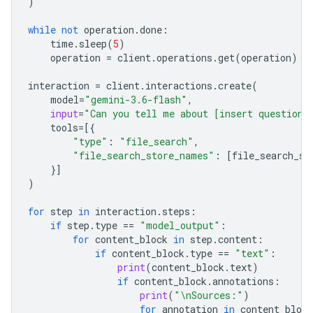
)
while
not
operation
.
done
:
time
.
sleep
(
5
)
operation
=
client
.
operations
.
get
(
operation
)
interaction
=
client
.
interactions
.
create
(
model
=
"gemini-3.6-flash"
,
input
=
"Can you tell me about [insert question]
tools
=
[{
"type"
:
"file_search"
,
"file_search_store_names"
:
[
file_search_st
}]
)
for
step
in
interaction
.
steps
:
if
step
.
type
==
"model_output"
:
for
content_block
in
step
.
content
:
if
content_block
.
type
==
"text"
:
print
(
content_block
.
text
)
if
content_block
.
annotations
:
print
(
"
\n
Sources:"
)
for
annotation
in
content_block