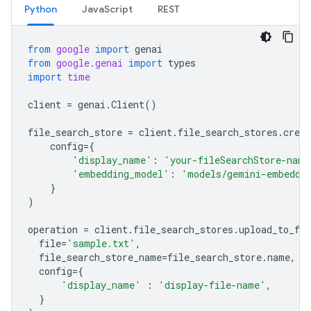
Python
JavaScript
REST
from
google
import
genai
from
google.genai
import
types
import
time
client
=
genai
.
Client
()
file_search_store
=
client
.
file_search_stores
.
creat
config
=
{
'display_name'
:
'your-fileSearchStore-name
'embedding_model'
:
'models/gemini-embeddi
}
)
operation
=
client
.
file_search_stores
.
upload_to_fil
file
=
'sample.txt'
,
file_search_store_name
=
file_search_store
.
name
,
config
=
{
'display_name'
:
'display-file-name'
,
}