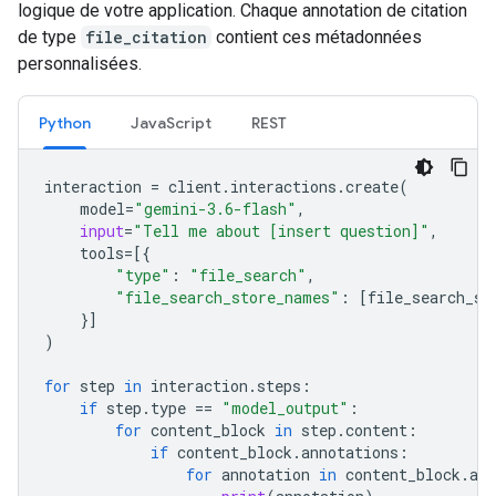
logique de votre application. Chaque annotation de citation
de type
file_citation
contient ces métadonnées
personnalisées.
Python
JavaScript
REST
interaction
=
client
.
interactions
.
create
(
model
=
"gemini-3.6-flash"
,
input
=
"Tell me about [insert question]"
,
tools
=
[{
"type"
:
"file_search"
,
"file_search_store_names"
:
[
file_search_st
}]
)
for
step
in
interaction
.
steps
:
if
step
.
type
==
"model_output"
:
for
content_block
in
step
.
content
:
if
content_block
.
annotations
:
for
annotation
in
content_block
.
ann