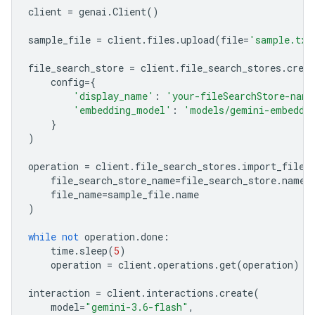
client
=
genai
.
Client
()
sample_file
=
client
.
files
.
upload
(
file
=
'sample.txt
file_search_store
=
client
.
file_search_stores
.
creat
config
=
{
'display_name'
:
'your-fileSearchStore-name
'embedding_model'
:
'models/gemini-embeddi
}
)
operation
=
client
.
file_search_stores
.
import_file
(
file_search_store_name
=
file_search_store
.
name
,
file_name
=
sample_file
.
name
)
while
not
operation
.
done
:
time
.
sleep
(
5
)
operation
=
client
.
operations
.
get
(
operation
)
interaction
=
client
.
interactions
.
create
(
model
=
"gemini-3.6-flash"
,