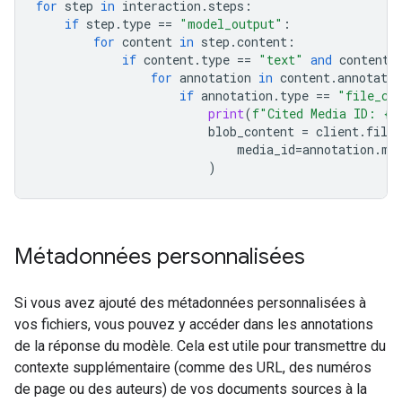
for
step
in
interaction
.
steps
:
if
step
.
type
==
"model_output"
:
for
content
in
step
.
content
:
if
content
.
type
==
"text"
and
content
.
for
annotation
in
content
.
annotatio
if
annotation
.
type
==
"file_ci
print
(
f
"Cited Media ID: 
{
a
blob_content
=
client
.
file_
media_id
=
annotation
.
me
)
Métadonnées personnalisées
Si vous avez ajouté des métadonnées personnalisées à
vos fichiers, vous pouvez y accéder dans les annotations
de la réponse du modèle. Cela est utile pour transmettre du
contexte supplémentaire (comme des URL, des numéros
de page ou des auteurs) de vos documents sources à la