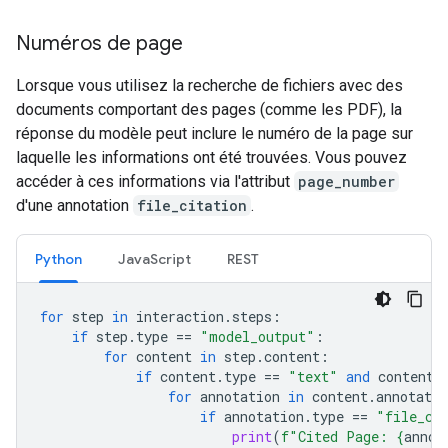
Numéros de page
Lorsque vous utilisez la recherche de fichiers avec des
documents comportant des pages (comme les PDF), la
réponse du modèle peut inclure le numéro de la page sur
laquelle les informations ont été trouvées. Vous pouvez
accéder à ces informations via l'attribut
page_number
d'une annotation
file_citation
.
Python
JavaScript
REST
for
step
in
interaction
.
steps
:
if
step
.
type
==
"model_output"
:
for
content
in
step
.
content
:
if
content
.
type
==
"text"
and
content
.
for
annotation
in
content
.
annotatio
if
annotation
.
type
==
"file_ci
print
(
f
"Cited Page: 
{
annot