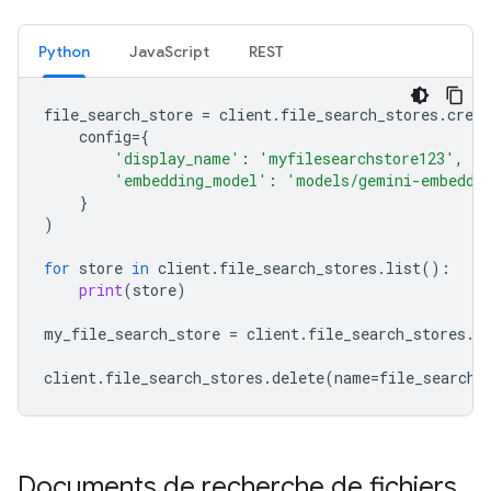
Python
JavaScript
REST
file_search_store
=
client
.
file_search_stores
.
creat
config
=
{
'display_name'
:
'myfilesearchstore123'
,
'embedding_model'
:
'models/gemini-embeddi
}
)
for
store
in
client
.
file_search_stores
.
list
():
print
(
store
)
my_file_search_store
=
client
.
file_search_stores
.
g
client
.
file_search_stores
.
delete
(
name
=
file_search_
Documents de recherche de fichiers