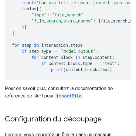
input
=
"Can you tell me about [insert question]
tools
=
[{
"type"
:
"file_search"
,
"file_search_store_names"
:
[
file_search_st
}]
)
for
step
in
interaction
.
steps
:
if
step
.
type
==
"model_output"
:
for
content_block
in
step
.
content
:
if
content_block
.
type
==
"text"
:
print
(
content_block
.
text
)
Pour en savoir plus, consultez la documentation de
référence de l'API pour
importFile
.
Configuration du découpage
Lorsque vous importez un fichier dans un magasin