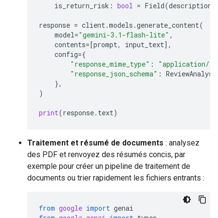
is_return_risk
:
bool
=
Field
(
description
=
response
=
client
.
models
.
generate_content
(
model
=
"gemini-3.1-flash-lite"
,
contents
=
[
prompt
,
input_text
],
config
=
{
"response_mime_type"
:
"application/js
"response_json_schema"
:
ReviewAnalysi
},
)
print
(
response
.
text
)
Traitement et résumé de documents
: analysez
des PDF et renvoyez des résumés concis, par
exemple pour créer un pipeline de traitement de
documents ou trier rapidement les fichiers entrants :
from
google
import
genai
from
google.genai
import
types