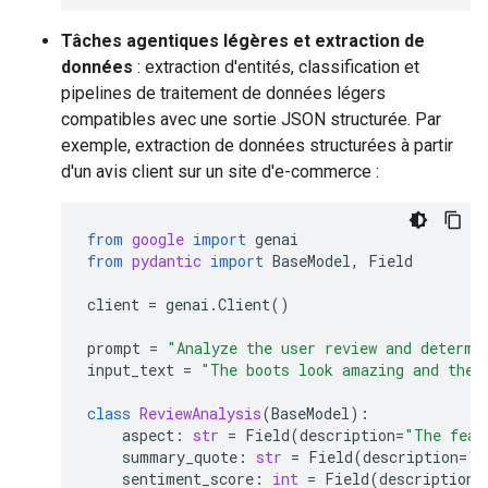
Tâches agentiques légères et extraction de
données
: extraction d'entités, classification et
pipelines de traitement de données légers
compatibles avec une sortie JSON structurée. Par
exemple, extraction de données structurées à partir
d'un avis client sur un site d'e-commerce :
from
google
import
genai
from
pydantic
import
BaseModel
,
Field
client
=
genai
.
Client
()
prompt
=
"Analyze the user review and determi
input_text
=
"The boots look amazing and the 
class
ReviewAnalysis
(
BaseModel
):
aspect
:
str
=
Field
(
description
=
"The feat
summary_quote
:
str
=
Field
(
description
=
"T
sentiment_score
:
int
=
Field
(
description
=