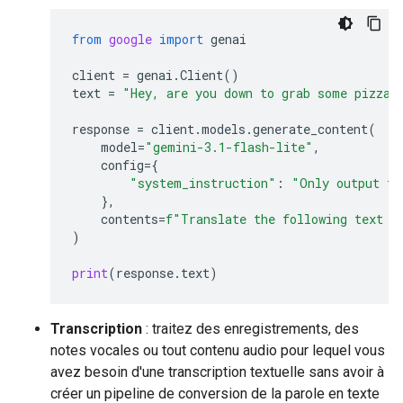
from
google
import
genai
client
=
genai
.
Client
()
text
=
"Hey, are you down to grab some pizza 
response
=
client
.
models
.
generate_content
(
model
=
"gemini-3.1-flash-lite"
,
config
=
{
"system_instruction"
:
"Only output th
},
contents
=
f
"Translate the following text t
)
print
(
response
.
text
)
Transcription
: traitez des enregistrements, des
notes vocales ou tout contenu audio pour lequel vous
avez besoin d'une transcription textuelle sans avoir à
créer un pipeline de conversion de la parole en texte