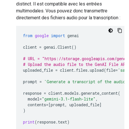
distinct. Il est compatible avec les entrées
multimodales. Vous pouvez donc transmettre
directement des fichiers audio pour la transcription :
from
google
import
genai
client
=
genai
.
Client
()
# URL = "https://storage.googleapis.com/gener
# Upload the audio file to the GenAI File API
uploaded_file
=
client
.
files
.
upload
(
file
=
'sam
prompt
=
'Generate a transcript of the audio.
response
=
client
.
models
.
generate_content
(
model
=
"gemini-3.1-flash-lite"
,
contents
=
[
prompt
,
uploaded_file
]
)
print
(
response
.
text
)