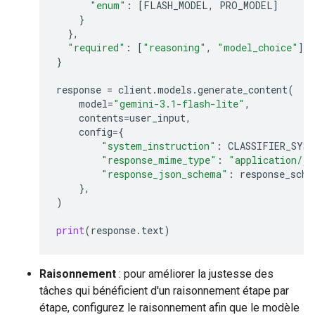
"enum"
:
[
FLASH_MODEL
,
PRO_MODEL
]
}
},
"required"
:
[
"reasoning"
,
"model_choice"
]
}
response
=
client
.
models
.
generate_content
(
model
=
"gemini-3.1-flash-lite"
,
contents
=
user_input
,
config
=
{
"system_instruction"
:
CLASSIFIER_SYS
"response_mime_type"
:
"application/js
"response_json_schema"
:
response_sche
},
)
print
(
response
.
text
)
Raisonnement
: pour améliorer la justesse des
tâches qui bénéficient d'un raisonnement étape par
étape, configurez le raisonnement afin que le modèle