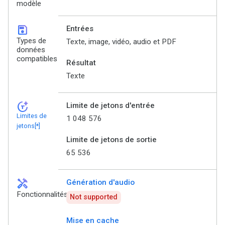
modèle
save
Entrées
Types de
Texte, image, vidéo, audio et PDF
données
compatibles
Résultat
Texte
token_auto
Limite de jetons d'entrée
Limites de
1 048 576
jetons[*]
Limite de jetons de sortie
65 536
handyman
Génération d'audio
Fonctionnalités
Not supported
Mise en cache