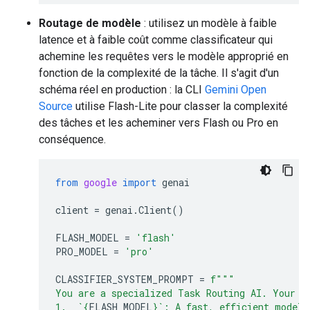
Routage de modèle
: utilisez un modèle à faible
latence et à faible coût comme classificateur qui
achemine les requêtes vers le modèle approprié en
fonction de la complexité de la tâche. Il s'agit d'un
schéma réel en production : la CLI
Gemini Open
Source
utilise Flash-Lite pour classer la complexité
des tâches et les acheminer vers Flash ou Pro en
conséquence.
from
google
import
genai
client
=
genai
.
Client
()
FLASH_MODEL
=
'flash'
PRO_MODEL
=
'pro'
CLASSIFIER_SYSTEM_PROMPT
=
f
"""
You are a specialized Task Routing AI. Your s
1.  `
{
FLASH_MODEL
}
`: A fast, efficient model 