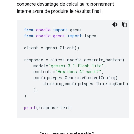
consacre davantage de calcul au raisonnement
interne avant de produire le résultat final :
from
google
import
genai
from
google.genai
import
types
client
=
genai
.
Client
()
response
=
client
.
models
.
generate_content
(
model
=
"gemini-3.1-flash-lite"
,
contents
=
"How does AI work?"
,
config
=
types
.
GenerateContentConfig
(
thinking_config
=
types
.
ThinkingConfig
(
),
)
print
(
response
.
text
)
Ce contenu vous a-t-il été utile ?