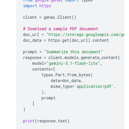
import
httpx
client
=
genai
.
Client
()
# Download a sample PDF document
doc_url
=
"https://storage.googleapis.com/gen
doc_data
=
httpx
.
get
(
doc_url
)
.
content
prompt
=
"Summarize this document"
response
=
client
.
models
.
generate_content
(
model
=
"gemini-3.1-flash-lite"
,
contents
=
[
types
.
Part
.
from_bytes
(
data
=
doc_data
,
mime_type
=
'application/pdf'
,
),
prompt
]
)
print
(
response
.
text
)