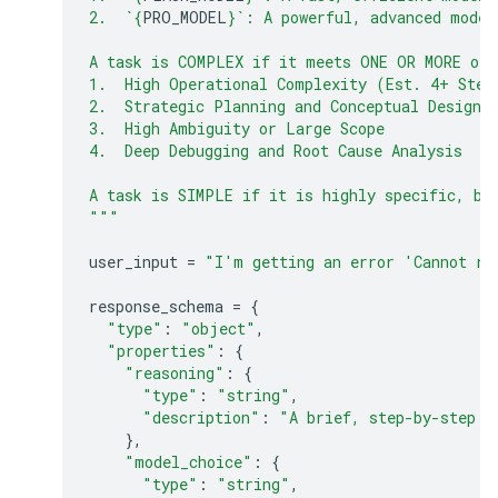
2.  `
{
PRO_MODEL
}
`: A powerful, advanced model
A task is COMPLEX if it meets ONE OR MORE of 
1.  High Operational Complexity (Est. 4+ Step
2.  Strategic Planning and Conceptual Design
3.  High Ambiguity or Large Scope
4.  Deep Debugging and Root Cause Analysis
A task is SIMPLE if it is highly specific, bo
"""
user_input
=
"I'm getting an error 'Cannot re
response_schema
=
{
"type"
:
"object"
,
"properties"
:
{
"reasoning"
:
{
"type"
:
"string"
,
"description"
:
"A brief, step-by-step e
},
"model_choice"
:
{
"type"
:
"string"
,