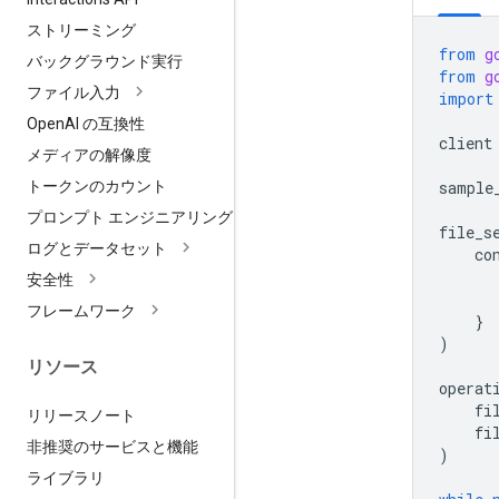
ストリーミング
from
g
バックグラウンド実行
from
g
ファイル入力
import
Open
AI の互換性
client
メディアの解像度
sample
トークンのカウント
プロンプト エンジニアリング
file_s
ログとデータセット
co
安全性
フレームワーク
}
)
リソース
operat
fi
リリースノート
fi
非推奨のサービスと機能
)
ライブラリ