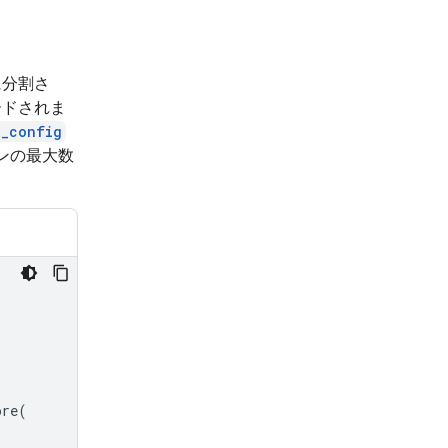
に分割さ
ードされま
g_config
ンの最大数
ore
(