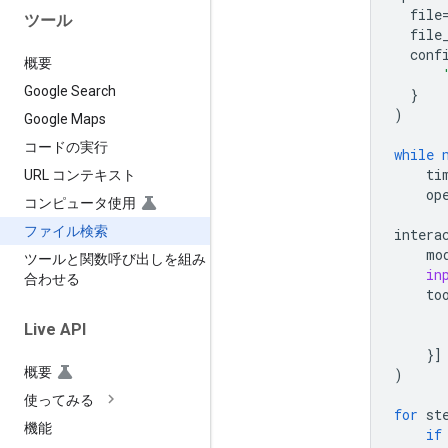
file
ツール
file
conf
概要
Google Search
}
)
Google Maps
コードの実行
while
ti
URL コンテキスト
op
コンピュータ使用
ファイル検索
intera
mo
ツールと関数呼び出しを組み
in
合わせる
to
Live API
}]
概要
)
使ってみる
for
st
機能
if