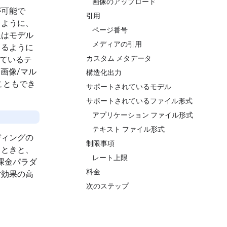
画像のアップロード
が可能で
引用
るように、
ページ番号
報はモデル
メディアの引用
きるように
カスタム メタデータ
ているテ
画像/マル
構造化出力
こともでき
サポートされているモデル
サポートされているファイル形式
アプリケーション ファイル形式
テキスト ファイル形式
ディングの
制限事項
るときと、
レート上限
い課金パラダ
料金
対効果の高
次のステップ