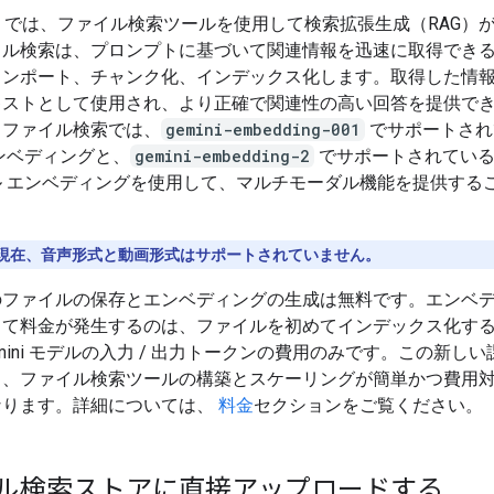
i API では、ファイル検索ツールを使用して検索拡張生成（RAG）
イル検索は、プロンプトに基づいて関連情報を迅速に取得でき
インポート、チャンク化、インデックス化します。取得した情
キストとして使用され、より正確で関連性の高い回答を提供で
。ファイル検索では、
gemini-embedding-001
でサポートされ
ンベディングと、
gemini-embedding-2
でサポートされている
ル エンベディングを使用して、マルチモーダル機能を提供する
現在、音声形式と動画形式はサポートされていません。
のファイルの保存とエンベディングの生成は無料です。エンベ
して料金が発生するのは、ファイルを初めてインデックス化す
emini モデルの入力 / 出力トークンの費用のみです。この新し
り、ファイル検索ツールの構築とスケーリングが簡単かつ費用
なります。詳細については、
料金
セクションをご覧ください。
ル検索ストアに直接アップロードする