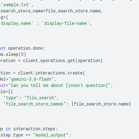
=
'sample.txt'
,
_search_store_name
=
file_search_store
.
name
,
ig
=
{
'display_name'
:
'display-file-name'
,
not
operation
.
done
:
me
.
sleep
(
5
)
eration
=
client
.
operations
.
get
(
operation
)
ction
=
client
.
interactions
.
create
(
del
=
"gemini-3.6-flash"
,
put
=
"Can you tell me about [insert question]"
,
ols
=
[{
"type"
:
"file_search"
,
"file_search_store_names"
:
[
file_search_store
.
name
]
ep
in
interaction
.
steps
:
step
.
type
==
"model_output"
: