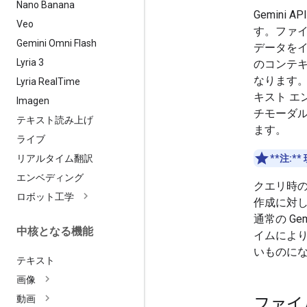
Nano Banana
Gemin
Veo
す。ファ
Gemini Omni Flash
データを
Lyria 3
のコンテ
なります
Lyria Real
Time
キスト エ
Imagen
チモーダ
テキスト読み上げ
ます。
ライブ
リアルタイム翻訳
**注:**
エンベディング
クエリ時
ロボット工学
作成に対
通常の G
中核となる機能
イムによ
いものに
テキスト
画像
動画
ファイ