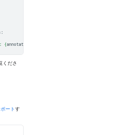
s
:
: 
{
annotation
.
source
}
"
)
ご覧くださ
ンポート
す