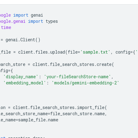
oogle
import
genai
oogle.genai
import
types
time
=
genai
.
Client
()
_file
=
client
.
files
.
upload
(
file
=
'sample.txt'
,
config
=
{
'
earch_store
=
client
.
file_search_stores
.
create
(
nfig
=
{
'display_name'
:
'your-fileSearchStore-name'
,
'embedding_model'
:
'models/gemini-embedding-2'
ion
=
client
.
file_search_stores
.
import_file
(
le_search_store_name
=
file_search_store
.
name
,
le_name
=
sample_file
.
name