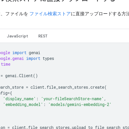
は、ファイルを
ファイル検索ストア
に直接アップロードする方
JavaScript
REST
oogle
import
genai
oogle.genai
import
types
time
=
genai
.
Client
()
earch_store
=
client
.
file_search_stores
.
create
(
nfig
=
{
'display_name'
:
'your-fileSearchStore-name'
,
'embedding_model'
:
'models/gemini-embedding-2'
ion
=
client
.
file_search_stores
.
upload_to_file_search_st