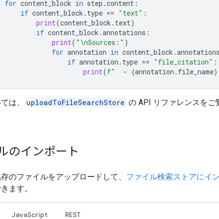
for
content_block
in
step
.
content
:
if
content_block
.
type
==
"text"
:
print
(
content_block
.
text
)
if
content_block
.
annotations
:
print
(
"
\n
Sources:"
)
for
annotation
in
content_block
.
annotation
if
annotation
.
type
==
"file_citation"
:
print
(
f
"  - 
{
annotation
.
file_name
}
いては、
uploadToFileSearchStore
の API リファレンスを
ルのインポート
既存のファイルをアップロードして、
ファイル検索ストアにイ
できます。
JavaScript
REST