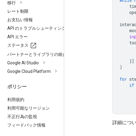
while
移行
ti
レート制限
op
お支払い情報
intera
API のトラブルシューティング
mo
in
API エラー
to
ステータス
パートナーとライブラリの統合
}]
Google AI Studio
)
Google Cloud Platform
for
st
if
ポリシー
利用規約
利用可能なリージョン
不正行為の監視
詳細につ
フィードバック情報