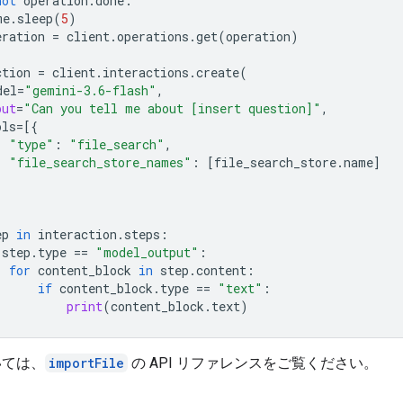
not
operation
.
done
:
me
.
sleep
(
5
)
eration
=
client
.
operations
.
get
(
operation
)
ction
=
client
.
interactions
.
create
(
del
=
"gemini-3.6-flash"
,
put
=
"Can you tell me about [insert question]"
,
ols
=
[{
"type"
:
"file_search"
,
"file_search_store_names"
:
[
file_search_store
.
name
]
ep
in
interaction
.
steps
:
step
.
type
==
"model_output"
:
for
content_block
in
step
.
content
:
if
content_block
.
type
==
"text"
:
print
(
content_block
.
text
)
いては、
importFile
の API リファレンスをご覧ください。