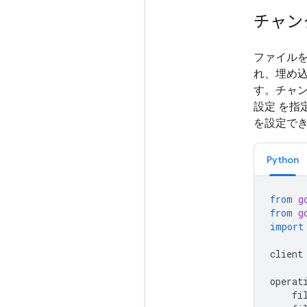
チャン
ファイル
れ、埋め
す。チャ
設定 を指
を設定で
Python
from
g
from
g
import
client
operat
fi