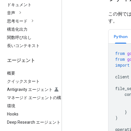
ドキュメント
音声
この例で
す。
思考モード
構造化出力
Python
関数呼び出し
長いコンテキスト
from
g
from
g
エージェント
import
概要
client
クイックスタート
file_s
Antigravity エージェント
co
マネージド エージェントの構築
環境
}
Hooks
)
Deep Research エージェント
operat