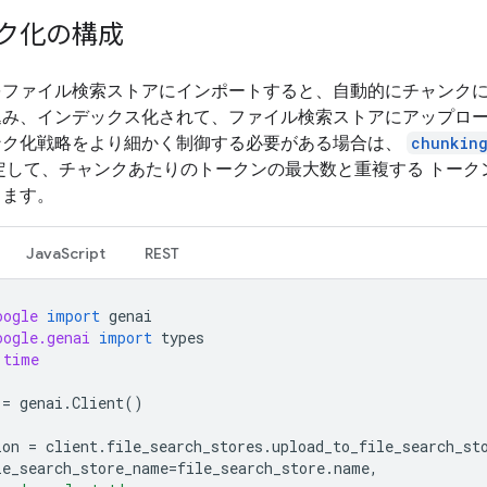
ク化の構成
をファイル検索ストアにインポートすると、自動的にチャンク
込み、インデックス化されて、ファイル検索ストアにアップロ
ンク化戦略をより細かく制御する必要がある場合は、
chunkin
定して、チャンクあたりのトークンの最大数と重複する トーク
きます。
JavaScript
REST
oogle
import
genai
oogle.genai
import
types
time
=
genai
.
Client
()
ion
=
client
.
file_search_stores
.
upload_to_file_search_st
le_search_store_name
=
file_search_store
.
name
,