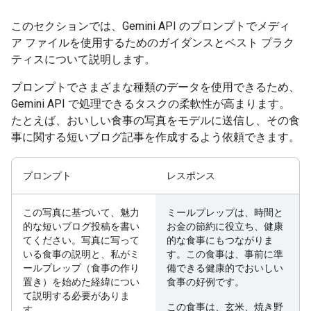
このセクションでは、Gemini API のプロンプトでメディ
ア ファイルを使用するためのガイダンスとベスト プラク
ティスについて説明します。
プロンプトでさまざまな種類のデータを使用できるため、
Gemini API で処理できるタスクの柔軟性が高まります。
たとえば、おいしい食事の写真をモデルに送信し、その食
事に関する短いブログ記事を作成するよう依頼できます。
プロンプト
レスポンス
この写真に基づいて、魅力
ミールプレップは、時間と
的な短いブログ投稿を書い
お金の節約に役立ち、健康
てください。写真に写って
的な食事にもつながりま
いる食事の説明と、私がミ
す。この食事は、事前に準
ールプレップ（食事の作り
備できる健康的でおいしい
置き）を始めた経緯につい
食事の好例です。
て説明する必要がありま
この食事は、玄米、焼き野
す。