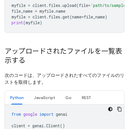
myfile
=
client
.
files
.
upload
(
file
=
'path/to/sample.
file_name
=
myfile
.
name
myfile
=
client
.
files
.
get
(
name
=
file_name
)
print
(
myfile
)
アップロードされたファイルを一覧表
示する
次のコードは、アップロードされたすべてのファイルのリ
ストを取得します。
Python
JavaScript
Go
REST
from
google
import
genai
client
=
genai
.
Client
()