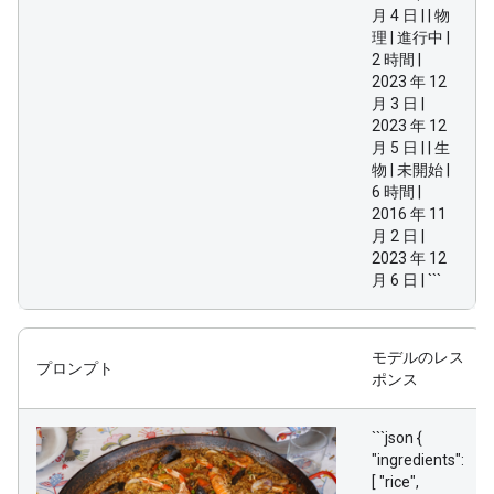
月 4 日 | | 物
理 | 進行中 |
2 時間 |
2023 年 12
月 3 日 |
2023 年 12
月 5 日 | | 生
物 | 未開始 |
6 時間 |
2016 年 11
月 2 日 |
2023 年 12
月 6 日 | ```
モデルのレス
プロンプト
ポンス
```json {
"ingredients":
[ "rice",