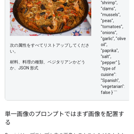
"shrimp",
"clams",
"mussels",
"peas",
"tomatoes",
"onions",
"garlic", "olive
oil",
次の属性をすべてリストアップしてくださ
"paprika",
い。
"salt",
材料、料理の種類、ベジタリアンかどう
"pepper" ],
か、JSON 形式
"type of
cuisine":
"Spanish",
"vegetarian":
false } ```
単一画像のプロンプトではまず画像を配置す
る