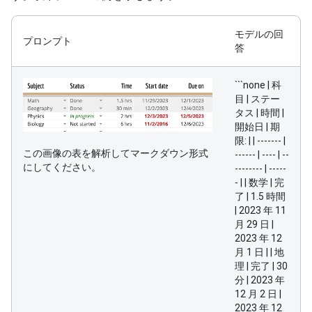
モデルの回
プロンプト
答
```none | 科
目 | ステー
タス | 時間 |
開始日 | 期
限: | | ------- |
この画像の表を解析してマークダウン形式
------ | ---- | --
にしてください。
-------- | -----
- | | 数学 | 完
了 | 1.5 時間
| 2023 年 11
月 29 日 |
2023 年 12
月 1 日 | | 地
理 | 完了 | 30
分 | 2023 年
12 月 2 日 |
2023 年 12