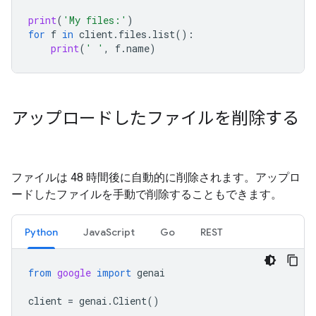
print
(
'My files:'
)
for
f
in
client
.
files
.
list
():
print
(
' '
,
f
.
name
)
アップロードしたファイルを削除する
ファイルは 48 時間後に自動的に削除されます。アップロ
ードしたファイルを手動で削除することもできます。
Python
JavaScript
Go
REST
from
google
import
genai
client
=
genai
.
Client
()