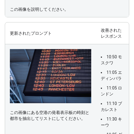
この画像を説明してください。
改善された
更新されたプロンプト
レスポンス
10:50 モ
スクワ
11:05 エ
ディンバラ
11:05 ロ
ンドン
11:10 ブ
カレスト
この画像にある空港の発着表示板の時刻と
都市を抽出してリストにしてください。
11:30 キ
ーウ