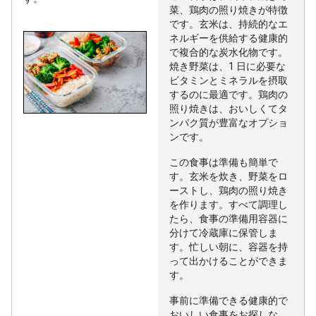
菜、鶏肉の照り焼きが特徴
です。玄米は、持続的なエ
ネルギーを供給する健康的
で複合的な炭水化物です。
焼き野菜は、1 日に必要な
ビタミンとミネラルを摂取
するのに最適です。鶏肉の
照り焼きは、おいしくてタ
ンパク質が豊富なオプショ
ンです。
この食事は準備も簡単で
す。玄米を炊き、野菜をロ
ーストし、鶏肉の照り焼き
を作ります。すべて調理し
たら、食事の準備用容器に
分けて冷蔵庫に保管しま
す。忙しい朝に、容器を持
って出かけることができま
す。
事前に準備できる健康的で
おいしい食事をお探しな