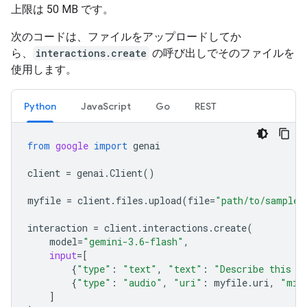
上限は 50 MB です。
次のコードは、ファイルをアップロードしてか
ら、
interactions.create
の呼び出しでそのファイルを
使用します。
Python
JavaScript
Go
REST
from
google
import
genai
client
=
genai
.
Client
()
myfile
=
client
.
files
.
upload
(
file
=
"path/to/sample.
interaction
=
client
.
interactions
.
create
(
model
=
"gemini-3.6-flash"
,
input
=
[
{
"type"
:
"text"
,
"text"
:
"Describe this a
{
"type"
:
"audio"
,
"uri"
:
myfile
.
uri
,
"mim
]