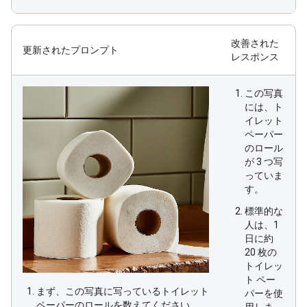
改善された
更新されたプロンプト
レスポンス
この写真
には、ト
イレット
ペーパー
のロール
が 3 つ写
っていま
す。
標準的な
人は、1
日に約
20 枚の
トイレッ
ト ペー
まず、この写真に写っているトイレット
パーを使
ペーパーのロールを数えてください。