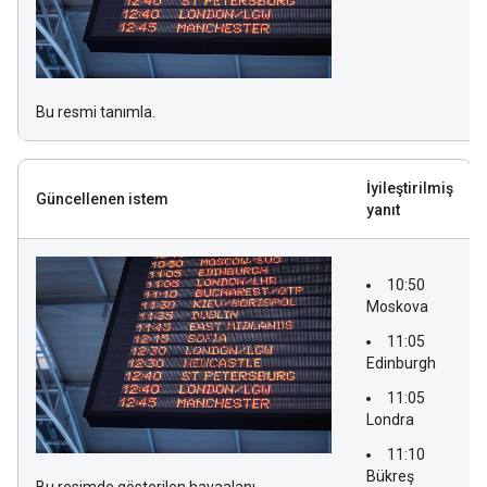
Bu resmi tanımla.
İyileştirilmiş
Güncellenen istem
yanıt
10:50
Moskova
11:05
Edinburgh
11:05
Londra
11:10
Bükreş