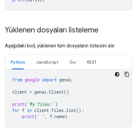
Yüklenen dosyaları listeleme
Aşağıdaki kod, yüklenen tüm dosyaların listesini alır:
Python
JavaScript
Go
REST
from
google
import
genai
client
=
genai
.
Client
()
print
(
'My files:'
)
for
f
in
client
.
files
.
list
():
print
(
' '
,
f
.
name
)