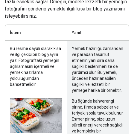
fazla esneklik sağlar. Örneğin, modele lezzetli bir yemeğin
fotoğrafını gönderip yemekle ilgili kısa bir blog yazmasını
isteyebilirsiniz.
İstem
Yanıt
Bu resme dayalı olarak kısa
Yemek hazırlığı, zamandan
ve ilgi çekici bir blog yayını
ve paradan tasarruf
yaz. Fotoğraftaki yemeğin
etmenin yanı sıra daha
açıklamasını içermeli ve
sağlıklı beslenmenize de
yemek hazırlama
yardımcı olur. Bu yemek,
yolculuğumdan
önceden hazırlanabilen
bahsetmelidir.
sağlıklı ve lezzetli bir
yemeğe harika bir örnektir.
Bu öğünde kahverengi
pirinç, fırında sebzeler ve
teriyaki soslu tavuk bulunur.
Esmer pirinç, size uzun
süreli enerji verecek sağlıklı
ve kompleks bir