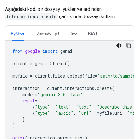
Aşağıdaki kod, bir dosyayı yükler ve ardından
interactions.create
çağrısında dosyayı kullanır.
Python
JavaScript
Go
REST
from
google
import
genai
client
=
genai
.
Client
()
myfile
=
client
.
files
.
upload
(
file
=
"path/to/sample.
interaction
=
client
.
interactions
.
create
(
model
=
"gemini-3.6-flash"
,
input
=
[
{
"type"
:
"text"
,
"text"
:
"Describe this a
{
"type"
:
"audio"
,
"uri"
:
myfile
.
uri
,
"mim
]
)
print
(
interaction
.
output_text
)