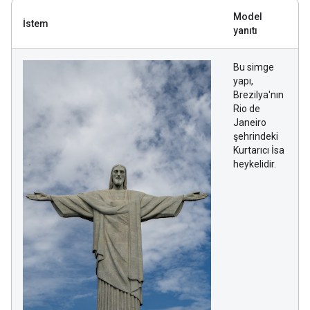
Model
İstem
yanıtı
Bu simge
yapı,
Brezilya'nın
Rio de
Janeiro
şehrindeki
Kurtarıcı İsa
heykelidir.