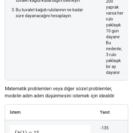
tuvalet kağıdı kullandığını belirleyin.
200
yaprak
Bu tuvalet kağıdı rulolarının ne kadar
varsa her
süre dayanacağını hesaplayın.
rulo
yaklaşık
10 gün
dayanır.
Bu
nedenle,
3 rulo
yaklaşık
bir ay
dayanır.
Matematik problemleri veya diğer sözel problemler,
modelin adım adım düşünmesini istemek için idealdir.
İstem
Yanıt
-135