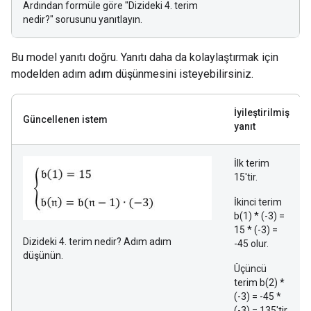
Ardından formüle göre "Dizideki 4. terim
nedir?" sorusunu yanıtlayın.
Bu model yanıtı doğru. Yanıtı daha da kolaylaştırmak için
modelden adım adım düşünmesini isteyebilirsiniz.
İyileştirilmiş
Güncellenen istem
yanıt
İlk terim
15'tir.
İkinci terim
b(1) * (-3) =
15 * (-3) =
Dizideki 4. terim nedir? Adım adım
-45 olur.
düşünün.
Üçüncü
terim b(2) *
(-3) = -45 *
(-3) = 135'tir.