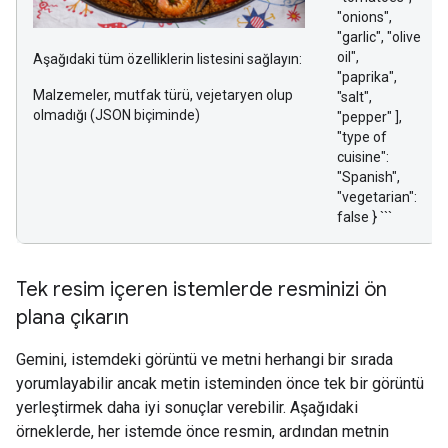
"onions",
"garlic", "olive
oil",
Aşağıdaki tüm özelliklerin listesini sağlayın:
"paprika",
Malzemeler, mutfak türü, vejetaryen olup
"salt",
olmadığı (JSON biçiminde)
"pepper" ],
"type of
cuisine":
"Spanish",
"vegetarian":
false } ```
Tek resim içeren istemlerde resminizi ön
plana çıkarın
Gemini, istemdeki görüntü ve metni herhangi bir sırada
yorumlayabilir ancak metin isteminden önce tek bir görüntü
yerleştirmek daha iyi sonuçlar verebilir. Aşağıdaki
örneklerde, her istemde önce resmin, ardından metnin