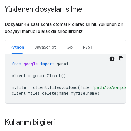
Yüklenen dosyaları silme
Dosyalar 48 saat sonra otomatik olarak silinir. Yüklenen bir
dosyayı manuel olarak da silebilirsiniz:
Python
JavaScript
Go
REST
from
google
import
genai
client
=
genai
.
Client
()
myfile
=
client
.
files
.
upload
(
file
=
'path/to/sample.
client
.
files
.
delete
(
name
=
myfile
.
name
)
Kullanım bilgileri