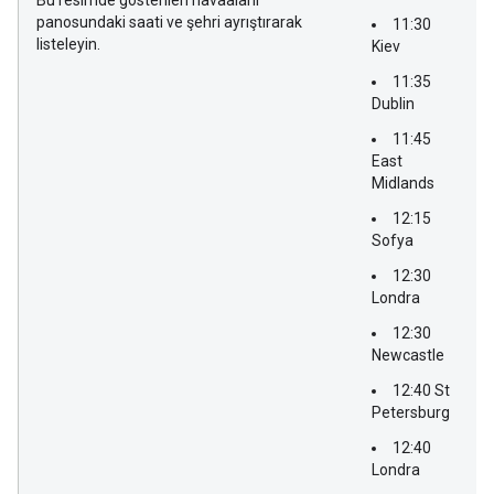
Bu resimde gösterilen havaalanı
panosundaki saati ve şehri ayrıştırarak
11:30
listeleyin.
Kiev
11:35
Dublin
11:45
East
Midlands
12:15
Sofya
12:30
Londra
12:30
Newcastle
12:40 St
Petersburg
12:40
Londra