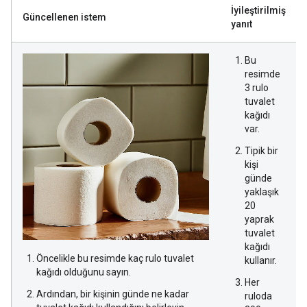
İyileştirilmiş
Güncellenen istem
yanıt
Bu
resimde
3 rulo
tuvalet
kağıdı
var.
Tipik bir
kişi
günde
yaklaşık
20
yaprak
tuvalet
kağıdı
Öncelikle bu resimde kaç rulo tuvalet
kullanır.
kağıdı olduğunu sayın.
Her
Ardından, bir kişinin günde ne kadar
ruloda