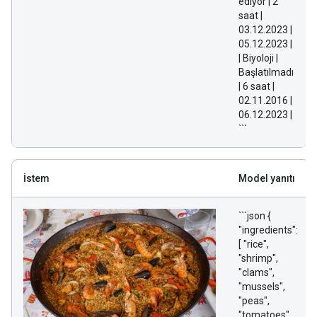
ediyor | 2
saat |
03.12.2023 |
05.12.2023 |
| Biyoloji |
Başlatılmadı
| 6 saat |
02.11.2016 |
06.12.2023 |
```
İstem
Model yanıtı
```json {
"ingredients":
[ "rice",
"shrimp",
"clams",
"mussels",
"peas",
"tomatoes",