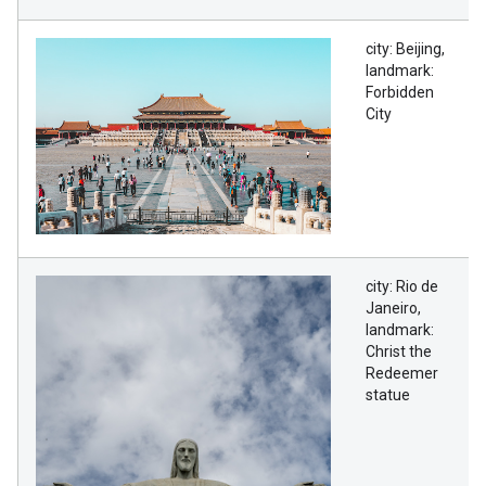
city: Beijing,
landmark:
Forbidden
City
city: Rio de
Janeiro,
landmark:
Christ the
Redeemer
statue