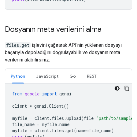
Dosyanın meta verilerini alma
files.get
işlevini çağırarak API'nin yüklenen dosyayı
başarıyla depoladığını doğrulayabilir ve dosyanın meta
verilerini alabilirsiniz.
Python
JavaScript
Go
REST
from
google
import
genai
client
=
genai
.
Client
()
myfile
=
client
.
files
.
upload
(
file
=
'path/to/sample.
file_name
=
myfile
.
name
myfile
=
client
.
files
.
get
(
name
=
file_name
)
print
(
myfile
)