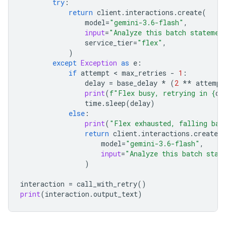
try
:
return
client
.
interactions
.
create
(
model
=
"gemini-3.6-flash"
,
input
=
"Analyze this batch statemen
service_tier
=
"flex"
,
)
except
Exception
as
e
:
if
attempt
 < 
max_retries
-
1
:
delay
=
base_delay
*
(
2
**
attempt
print
(
f
"Flex busy, retrying in 
{
de
time
.
sleep
(
delay
)
else
:
print
(
"Flex exhausted, falling bac
return
client
.
interactions
.
create
(
model
=
"gemini-3.6-flash"
,
input
=
"Analyze this batch stat
)
interaction
=
call_with_retry
()
print
(
interaction
.
output_text
)