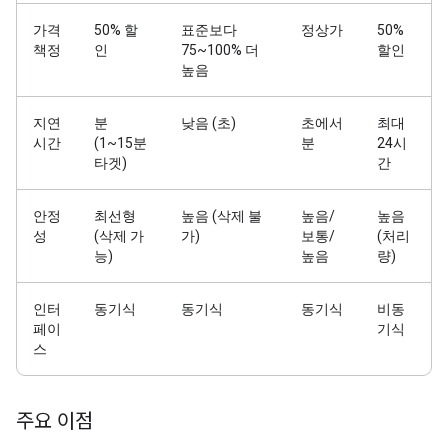
가격
50% 할
표준보다
정상가
50%
책정
인
75~100% 더
할인
높음
지연
분
낮음 (초)
초에서
최대
시간
(1~15분
분
24시
타겟)
간
안정
최선형
높음 (삭제 불
높음/
높음
성
(삭제 가
가)
보통/
(처리
능)
높음
량)
인터
동기식
동기식
동기식
비동
페이
기식
스
주요 이점