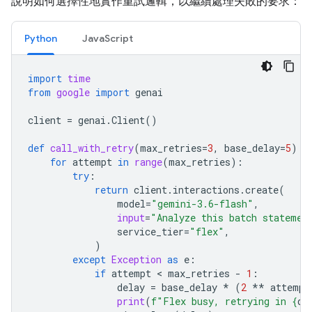
說明如何選擇性地實作重試邏輯，以繼續處理失敗的要求：
Python
JavaScript
import
time
from
google
import
genai
client
=
genai
.
Client
()
def
call_with_retry
(
max_retries
=
3
,
base_delay
=
5
):
for
attempt
in
range
(
max_retries
):
try
:
return
client
.
interactions
.
create
(
model
=
"gemini-3.6-flash"
,
input
=
"Analyze this batch statemen
service_tier
=
"flex"
,
)
except
Exception
as
e
:
if
attempt
 < 
max_retries
-
1
:
delay
=
base_delay
*
(
2
**
attempt
print
(
f
"Flex busy, retrying in 
{
de