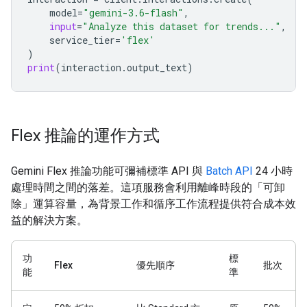
model
=
"gemini-3.6-flash"
,
input
=
"Analyze this dataset for trends..."
,
service_tier
=
'flex'
)
print
(
interaction
.
output_text
)
Flex 推論的運作方式
Gemini Flex 推論功能可彌補標準 API 與
Batch API
24 小時
處理時間之間的落差。這項服務會利用離峰時段的「可卸
除」運算容量，為背景工作和循序工作流程提供符合成本效
益的解決方案。
功
標
Flex
優先順序
批次
能
準