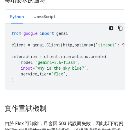
每項要求的逾時
Python
JavaScript
from
google
import
genai
client
=
genai
.
Client
(
http_options
=
{
"timeout"
:
900
interaction
=
client
.
interactions
.
create
(
model
=
"gemini-3.6-flash"
,
input
=
"why is the sky blue?"
,
service_tier
=
"flex"
,
)
實作重試機制
由於 Flex 可卸除，且會因 503 錯誤而失敗，因此以下範例