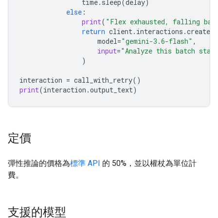
time
.
sleep
(
delay
)
else
:
print
(
"Flex exhausted, falling bac
return
client
.
interactions
.
create
(
model
=
"gemini-3.6-flash"
,
input
=
"Analyze this batch stat
)
interaction
=
call_with_retry
()
print
(
interaction
.
output_text
)
定價
彈性推論的價格為
標準 API
的 50%，並以權杖為單位計
費。
支援的模型