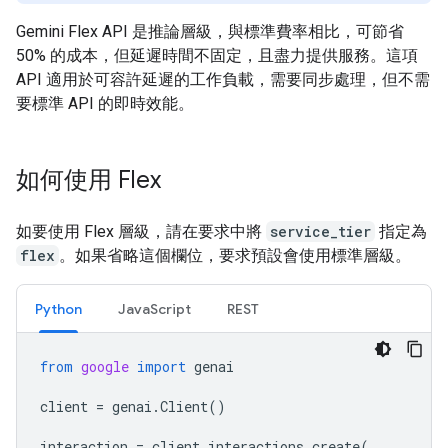
Gemini Flex API 是推論層級，與標準費率相比，可節省
50% 的成本，但延遲時間不固定，且盡力提供服務。這項
API 適用於可容許延遲的工作負載，需要同步處理，但不需
要標準 API 的即時效能。
如何使用 Flex
如要使用 Flex 層級，請在要求中將
service_tier
指定為
flex
。如果省略這個欄位，要求預設會使用標準層級。
Python
JavaScript
REST
from
google
import
genai
client
=
genai
.
Client
()
interaction
=
client
.
interactions
.
create
(