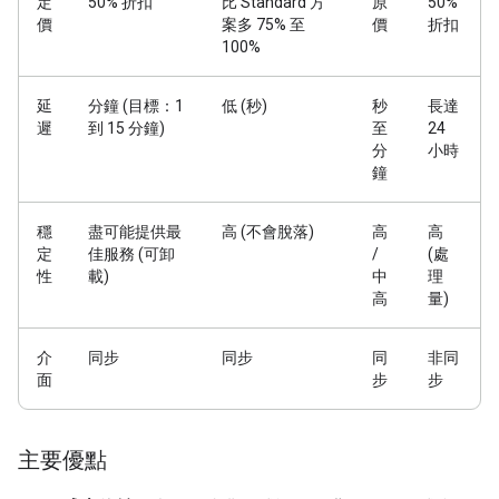
定
50% 折扣
比 Standard 方
原
50%
價
案多 75% 至
價
折扣
100%
延
分鐘 (目標：1
低 (秒)
秒
長達
遲
到 15 分鐘)
至
24
分
小時
鐘
穩
盡可能提供最
高 (不會脫落)
高
高
定
佳服務 (可卸
/
(處
性
載)
中
理
高
量)
介
同步
同步
同
非同
面
步
步
主要優點