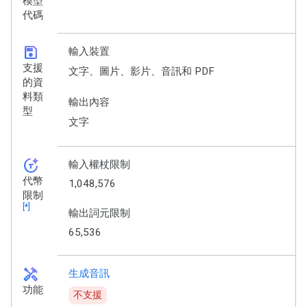
模型
代碼
save
輸入裝置
支援
文字、圖片、影片、音訊和 PDF
的資
料類
輸出內容
型
文字
token_auto
輸入權杖限制
代幣
1,048,576
限制
[*]
輸出詞元限制
65,536
handyman
生成音訊
功能
不支援