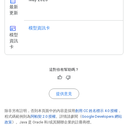
calendar_month
最新
更新
id_card
模型資訊卡
模型
資訊
卡
這對你有幫助嗎？
提供意見
除非另有註明，否則本頁面中的內容是採用
創用 CC 姓名標示 4.0 授權
，
程式碼範例則為
阿帕契 2.0 授權
。詳情請參閱《
Google Developers 網站
政策
》。Java 是 Oracle 和/或其關聯企業的註冊商標。