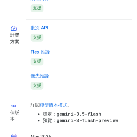
支援
speed
批次 API
計費
支援
方案
Flex 推論
支援
優先推論
支援
123
詳閱
模型版本模式
。
個版
gemini-3.5-flash
穩定：
本
gemini-3-flash-preview
預覽：
May 2026