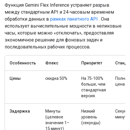
Функция Gemini Flex Inference устраняет разрыв
между стандартным API и 24-часовым временем
обработки данных в
рамках пакетного API
. Она
использует вычислительные мощности в непиковые
часы, которые можно «отключать», предоставляя
экономичное решение для фоновых задач и
последовательных рабочих процессов.
Особенность
Флекс
Приоритет
Станда
Цены
скидка 50%
На 75-100%
Полная
больше, чем
цена
стандартная
версия.
Задержка
Минуты
Низкий
Секунд
(целевое
уровень
минуты
значение 1–
(секунды)
15 минут)