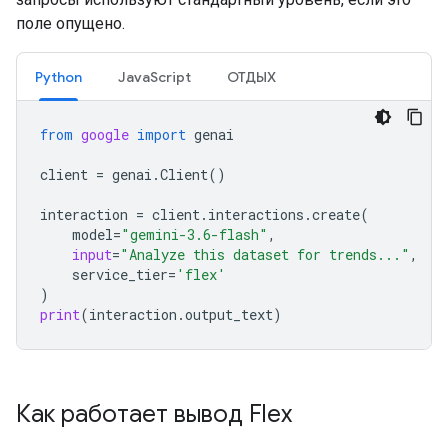
поле опущено.
Python
JavaScript
ОТДЫХ
from
google
import
genai
client
=
genai
.
Client
()
interaction
=
client
.
interactions
.
create
(
model
=
"gemini-3.6-flash"
,
input
=
"Analyze this dataset for trends..."
,
service_tier
=
'flex'
)
print
(
interaction
.
output_text
)
Как работает вывод Flex