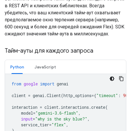
в REST API и клиентских библиотеках. Всегда
убедитесь, что ваш клиентский тайм-аут охватывает
предполагаемое окно терпения сервера (например,
600 секунд и более для очередей ожидания Flex). SDK
ожидают значения тайм-аута в миллисекундах.
Тайм-ауты для каждого запроса
Python
JavaScript
from
google
import
genai
client
=
genai
.
Client
(
http_options
=
{
"timeout"
:
900
interaction
=
client
.
interactions
.
create
(
model
=
"gemini-3.6-flash"
,
input
=
"why is the sky blue?"
,
service_tier
=
"flex"
,
)