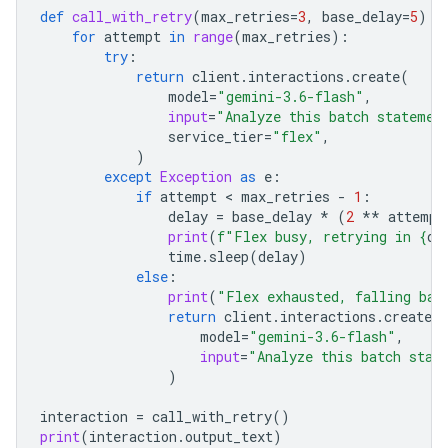
def
call_with_retry
(
max_retries
=
3
,
base_delay
=
5
):
for
attempt
in
range
(
max_retries
):
try
:
return
client
.
interactions
.
create
(
model
=
"gemini-3.6-flash"
,
input
=
"Analyze this batch statemen
service_tier
=
"flex"
,
)
except
Exception
as
e
:
if
attempt
 < 
max_retries
-
1
:
delay
=
base_delay
*
(
2
**
attempt
print
(
f
"Flex busy, retrying in 
{
de
time
.
sleep
(
delay
)
else
:
print
(
"Flex exhausted, falling bac
return
client
.
interactions
.
create
(
model
=
"gemini-3.6-flash"
,
input
=
"Analyze this batch stat
)
interaction
=
call_with_retry
()
print
(
interaction
.
output_text
)