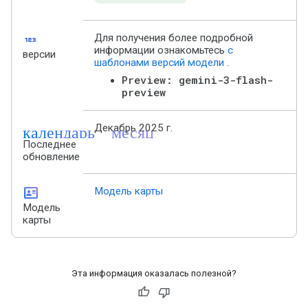
123
Для получения более подробной
информации ознакомьтесь
с
версии
шаблонами версий модели
.
Preview: gemini-3-flash-
preview
календарь_месяц
Декабрь 2025 г.
Последнее
обновление
id_card
Модель карты
Модель
карты
Эта информация оказалась полезной?