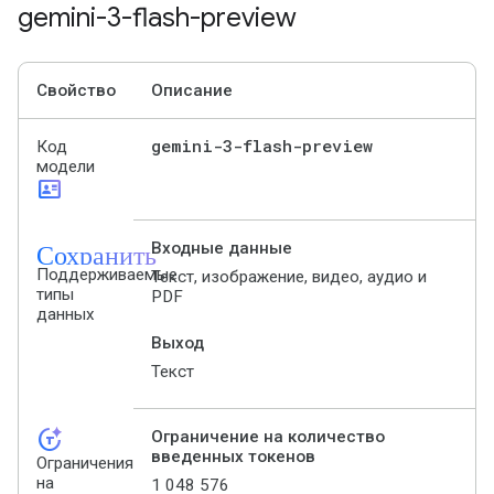
gemini-3-flash-preview
Свойство
Описание
gemini-3-flash-preview
Код
модели
id_card
Сохранить
Входные данные
Поддерживаемые
Текст, изображение, видео, аудио и
типы
PDF
данных
Выход
Текст
token_auto
Ограничение на количество
введенных токенов
Ограничения
на
1 048 576