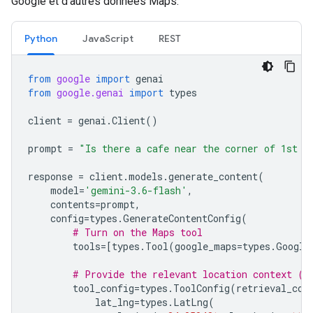
Google et d'autres données Maps.
Python
JavaScript
REST
from
google
import
genai
from
google.genai
import
types
client
=
genai
.
Client
()
prompt
=
"Is there a cafe near the corner of 1st a
response
=
client
.
models
.
generate_content
(
model
=
'gemini-3.6-flash'
,
contents
=
prompt
,
config
=
types
.
GenerateContentConfig
(
# Turn on the Maps tool
tools
=
[
types
.
Tool
(
google_maps
=
types
.
Google
# Provide the relevant location context (t
tool_config
=
types
.
ToolConfig
(
retrieval_con
lat_lng
=
types
.
LatLng
(