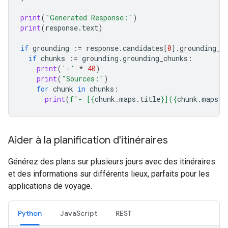
print
(
"Generated Response:"
)
print
(
response
.
text
)
if
grounding
:=
response
.
candidates
[
0
]
.
grounding_m
if
chunks
:=
grounding
.
grounding_chunks
:
print
(
'-'
*
40
)
print
(
"Sources:"
)
for
chunk
in
chunks
:
print
(
f
'- [
{
chunk
.
maps
.
title
}
](
{
chunk
.
maps
.
u
Aider à la planification d'itinéraires
Générez des plans sur plusieurs jours avec des itinéraires
et des informations sur différents lieux, parfaits pour les
applications de voyage.
Python
JavaScript
REST