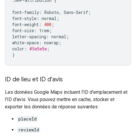
.GMP-attribution
{
font-family:
Roboto,
Sans-Serif
;
font-style:
normal
;
font-weight:
400
;
font-size:
1rem
;
letter-spacing:
normal
;
white-space:
nowrap
;
color:
#5e5e5e;
}
ID de lieu et ID d'avis
Les données Google Maps incluent l'ID d'emplacement et
l'ID d'avis. Vous pouvez mettre en cache, stocker et
exporter les données de réponse suivantes :
placeId
reviewId