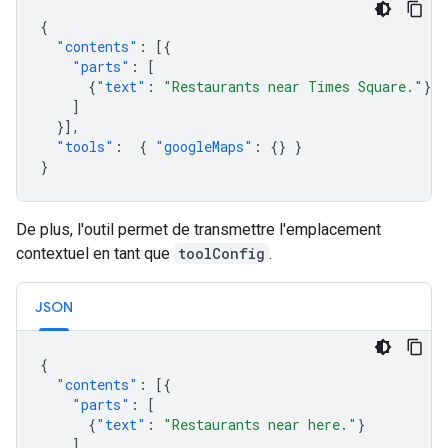
{
"contents"
:
[{
"parts"
:
[
{
"text"
:
"Restaurants near Times Square."
}
]
}],
"tools"
:
{
"googleMaps"
:
{}
}
}
De plus, l'outil permet de transmettre l'emplacement
contextuel en tant que
toolConfig
.
JSON
{
"contents"
:
[{
"parts"
:
[
{
"text"
:
"Restaurants near here."
}
]