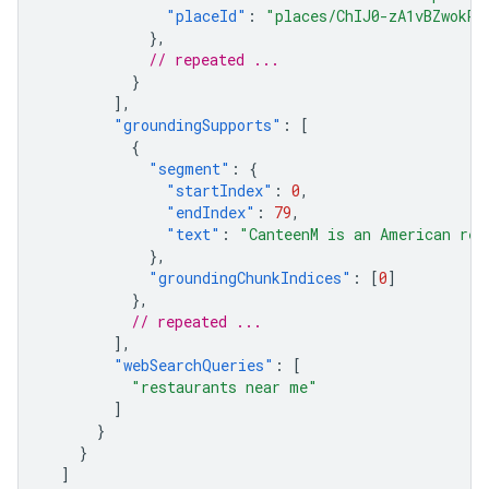
"placeId"
:
"places/ChIJ0-zA1vBZwokRo
},
// repeated ...
}
],
"groundingSupports"
:
[
{
"segment"
:
{
"startIndex"
:
0
,
"endIndex"
:
79
,
"text"
:
"CanteenM is an American res
},
"groundingChunkIndices"
:
[
0
]
},
// repeated ...
],
"webSearchQueries"
:
[
"restaurants near me"
]
}
}
]