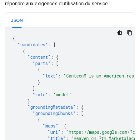
répondre aux exigences d'utilisation du service.
JSON
{
"candidates"
:
[
{
"content"
:
{
"parts"
:
[
{
"text"
:
"CanteenM is an American resta
}
],
"role"
:
"model"
},
"groundingMetadata"
:
{
"groundingChunks"
:
[
{
"maps"
:
{
"uri"
:
"https://maps.google.com/?cid
"title"
:
"Heaven on 7th Marketplace"