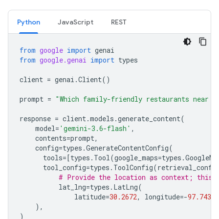
Python
JavaScript
REST
from
google
import
genai
from
google.genai
import
types
client
=
genai
.
Client
()
prompt
=
"Which family-friendly restaurants near h
response
=
client
.
models
.
generate_content
(
model
=
'gemini-3.6-flash'
,
contents
=
prompt
,
config
=
types
.
GenerateContentConfig
(
tools
=
[
types
.
Tool
(
google_maps
=
types
.
GoogleMa
tool_config
=
types
.
ToolConfig
(
retrieval_confi
# Provide the location as context; this 
lat_lng
=
types
.
LatLng
(
latitude
=
30.2672
,
longitude
=-
97.7431
),
)