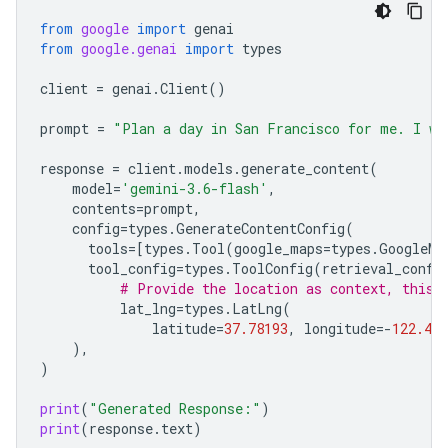
from
google
import
genai
from
google.genai
import
types
client
=
genai
.
Client
()
prompt
=
"Plan a day in San Francisco for me. I wa
response
=
client
.
models
.
generate_content
(
model
=
'gemini-3.6-flash'
,
contents
=
prompt
,
config
=
types
.
GenerateContentConfig
(
tools
=
[
types
.
Tool
(
google_maps
=
types
.
GoogleMa
tool_config
=
types
.
ToolConfig
(
retrieval_confi
# Provide the location as context, this 
lat_lng
=
types
.
LatLng
(
latitude
=
37.78193
,
longitude
=-
122.404
),
)
print
(
"Generated Response:"
)
print
(
response
.
text
)