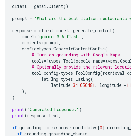
client
=
genai
.
Client
()
prompt
=
"What are the best Italian restaurants wi
response
=
client
.
models
.
generate_content
(
model
=
'gemini-3.6-flash'
,
contents
=
prompt
,
config
=
types
.
GenerateContentConfig
(
# Turn on grounding with Google Maps
tools
=
[
types
.
Tool
(
google_maps
=
types
.
Google
# Optionally provide the relevant location
tool_config
=
types
.
ToolConfig
(
retrieval_con
lat_lng
=
types
.
LatLng
(
latitude
=
34.050481
,
longitude
=-
118.
),
)
print
(
"Generated Response:"
)
print
(
response
.
text
)
if
grounding
:=
response
.
candidates
[
0
]
.
grounding_m
if
grounding
.
grounding_chunks
: