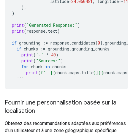
latitude
=
34.050481
,
longitude
=-
118.
),
)
print
(
"Generated Response:"
)
print
(
response
.
text
)
if
grounding
:=
response
.
candidates
[
0
]
.
grounding_m
if
chunks
:=
grounding
.
grounding_chunks
:
print
(
'-'
*
40
)
print
(
"Sources:"
)
for
chunk
in
chunks
:
print
(
f
'- [
{
chunk
.
maps
.
title
}
](
{
chunk
.
maps
.
u
```
Fournir une personnalisation basée sur la
localisation
Obtenez des recommandations adaptées aux préférences
d'un utilisateur et à une zone géographique spécifique.