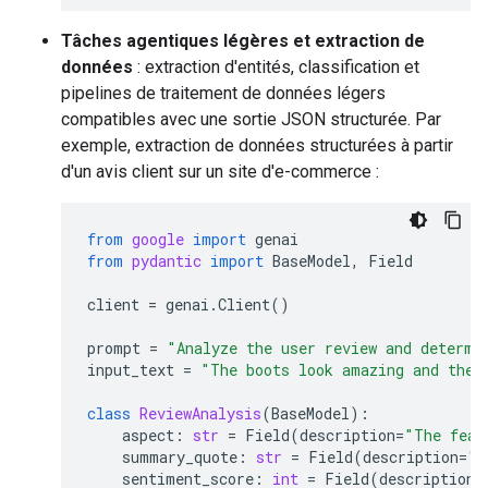
Tâches agentiques légères et extraction de
données
: extraction d'entités, classification et
pipelines de traitement de données légers
compatibles avec une sortie JSON structurée. Par
exemple, extraction de données structurées à partir
d'un avis client sur un site d'e-commerce :
from
google
import
genai
from
pydantic
import
BaseModel
,
Field
client
=
genai
.
Client
()
prompt
=
"Analyze the user review and determi
input_text
=
"The boots look amazing and the 
class
ReviewAnalysis
(
BaseModel
):
aspect
:
str
=
Field
(
description
=
"The feat
summary_quote
:
str
=
Field
(
description
=
"T
sentiment_score
:
int
=
Field
(
description
=