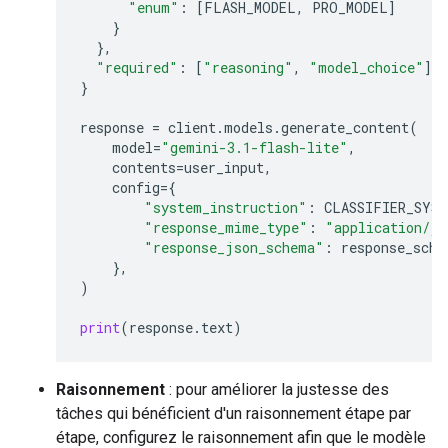
"enum"
:
[
FLASH_MODEL
,
PRO_MODEL
]
}
},
"required"
:
[
"reasoning"
,
"model_choice"
]
}
response
=
client
.
models
.
generate_content
(
model
=
"gemini-3.1-flash-lite"
,
contents
=
user_input
,
config
=
{
"system_instruction"
:
CLASSIFIER_SYS
"response_mime_type"
:
"application/js
"response_json_schema"
:
response_sche
},
)
print
(
response
.
text
)
Raisonnement
: pour améliorer la justesse des
tâches qui bénéficient d'un raisonnement étape par
étape, configurez le raisonnement afin que le modèle