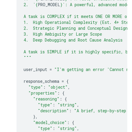
2.  `
{
PRO_MODEL
}
`: A powerful, advanced model
A task is COMPLEX if it meets ONE OR MORE of 
1.  High Operational Complexity (Est. 4+ Step
2.  Strategic Planning and Conceptual Design
3.  High Ambiguity or Large Scope
4.  Deep Debugging and Root Cause Analysis
A task is SIMPLE if it is highly specific, bo
"""
user_input
=
"I'm getting an error 'Cannot re
response_schema
=
{
"type"
:
"object"
,
"properties"
:
{
"reasoning"
:
{
"type"
:
"string"
,
"description"
:
"A brief, step-by-step e
},
"model_choice"
:
{
"type"
:
"string"
,