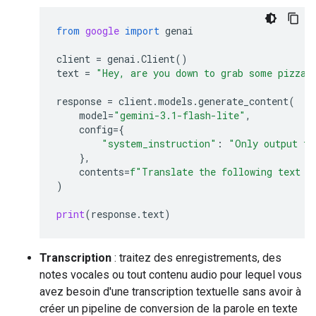
from
google
import
genai
client
=
genai
.
Client
()
text
=
"Hey, are you down to grab some pizza 
response
=
client
.
models
.
generate_content
(
model
=
"gemini-3.1-flash-lite"
,
config
=
{
"system_instruction"
:
"Only output th
},
contents
=
f
"Translate the following text t
)
print
(
response
.
text
)
Transcription
: traitez des enregistrements, des
notes vocales ou tout contenu audio pour lequel vous
avez besoin d'une transcription textuelle sans avoir à
créer un pipeline de conversion de la parole en texte