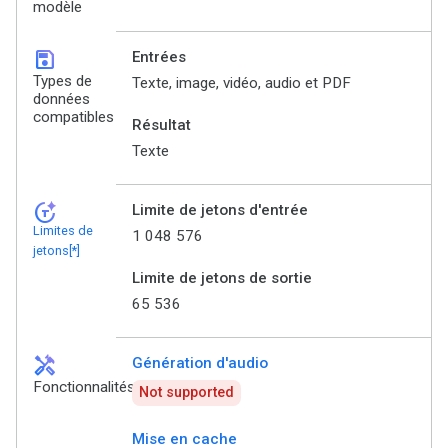
modèle
save
Entrées
Types de
Texte, image, vidéo, audio et PDF
données
compatibles
Résultat
Texte
token_auto
Limite de jetons d'entrée
Limites de
1 048 576
jetons[*]
Limite de jetons de sortie
65 536
handyman
Génération d'audio
Fonctionnalités
Not supported
Mise en cache