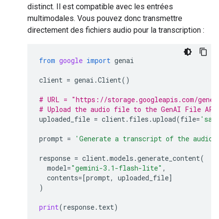
distinct. Il est compatible avec les entrées
multimodales. Vous pouvez donc transmettre
directement des fichiers audio pour la transcription :
from
google
import
genai
client
=
genai
.
Client
()
# URL = "https://storage.googleapis.com/gener
# Upload the audio file to the GenAI File API
uploaded_file
=
client
.
files
.
upload
(
file
=
'sam
prompt
=
'Generate a transcript of the audio.
response
=
client
.
models
.
generate_content
(
model
=
"gemini-3.1-flash-lite"
,
contents
=
[
prompt
,
uploaded_file
]
)
print
(
response
.
text
)