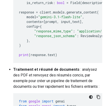
is_return_risk
:
bool
=
Field
(
description
=
response
=
client
.
models
.
generate_content
(
model
=
"gemini-3.1-flash-lite"
,
contents
=
[
prompt
,
input_text
],
config
=
{
"response_mime_type"
:
"application/js
"response_json_schema"
:
ReviewAnalysi
},
)
print
(
response
.
text
)
Traitement et résumé de documents
: analysez
des PDF et renvoyez des résumés concis, par
exemple pour créer un pipeline de traitement de
documents ou trier rapidement les fichiers entrants :
from
google
import
genai
from
google.genai
import
types