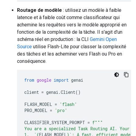
Routage de modèle
: utilisez un modèle à faible
latence et à faible coût comme classificateur qui
achemine les requêtes vers le modèle approprié en
fonction de la complexité de la tâche. Il s'agit d'un
schéma réel en production : la CLI
Gemini Open
Source
utilise Flash-Lite pour classer la complexité
des tâches et les acheminer vers Flash ou Pro en
conséquence.
from
google
import
genai
client
=
genai
.
Client
()
FLASH_MODEL
=
'flash'
PRO_MODEL
=
'pro'
CLASSIFIER_SYSTEM_PROMPT
=
f
"""
You are a specialized Task Routing AI. Your s
1.  `
{
FLASH_MODEL
}
`: A fast, efficient model 