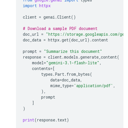
import
httpx
client
=
genai
.
Client
()
# Download a sample PDF document
doc_url
=
"https://storage.googleapis.com/gen
doc_data
=
httpx
.
get
(
doc_url
)
.
content
prompt
=
"Summarize this document"
response
=
client
.
models
.
generate_content
(
model
=
"gemini-3.1-flash-lite"
,
contents
=
[
types
.
Part
.
from_bytes
(
data
=
doc_data
,
mime_type
=
'application/pdf'
,
),
prompt
]
)
print
(
response
.
text
)