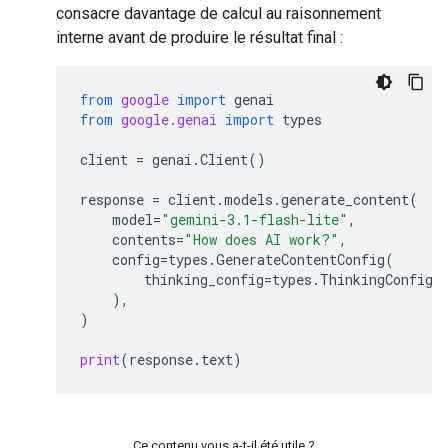
consacre davantage de calcul au raisonnement
interne avant de produire le résultat final :
from
google
import
genai
from
google.genai
import
types
client
=
genai
.
Client
()
response
=
client
.
models
.
generate_content
(
model
=
"gemini-3.1-flash-lite"
,
contents
=
"How does AI work?"
,
config
=
types
.
GenerateContentConfig
(
thinking_config
=
types
.
ThinkingConfig
(
),
)
print
(
response
.
text
)
Ce contenu vous a-t-il été utile ?