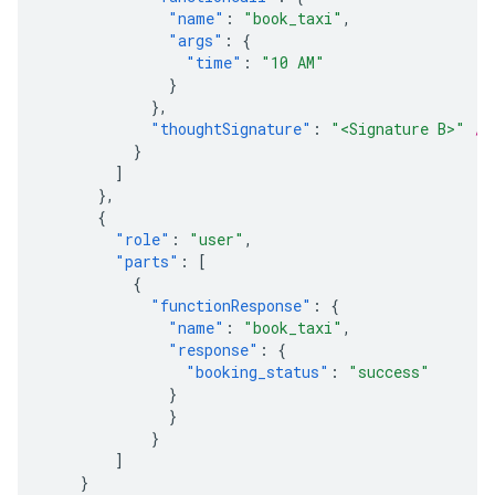
"name"
:
"book_taxi"
,
"args"
:
{
"time"
:
"10 AM"
}
},
"thoughtSignature"
:
"<Signature B>"
//
}
]
},
{
"role"
:
"user"
,
"parts"
:
[
{
"functionResponse"
:
{
"name"
:
"book_taxi"
,
"response"
:
{
"booking_status"
:
"success"
}
}
}
]
}