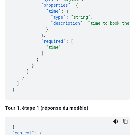
"properties"
:
{
"time"
:
{
"type"
:
"string"
,
"description"
:
"time to book the t
}
},
"required"
:
[
"time"
]
}
}
]
}
]
}
Tour 1, étape 1 (réponse du modèle)
{
"content"
:
{