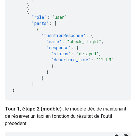
},
{
"role"
:
"user"
,
"parts"
:
[
{
"functionResponse"
:
{
"name"
:
"check_flight"
,
"response"
:
{
"status"
:
"delayed"
,
"departure_time"
:
"12 PM"
}
}
}
]
}
Tour 1, étape 2 (modèle)
: le modèle décide maintenant
de réserver un taxi en fonction du résultat de l'outil
précédent.