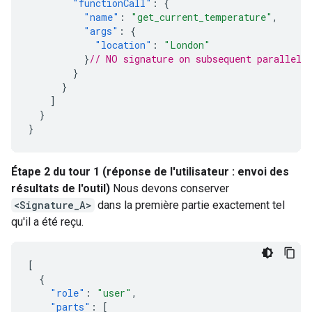
"functionCall"
:
{
"name"
:
"get_current_temperature"
,
"args"
:
{
"location"
:
"London"
}
// NO signature on subsequent parallel 
}
}
]
}
}
Étape 2 du tour 1 (réponse de l'utilisateur : envoi des
résultats de l'outil)
Nous devons conserver
<Signature_A>
dans la première partie exactement tel
qu'il a été reçu.
[
{
"role"
:
"user"
,
"parts"
:
[