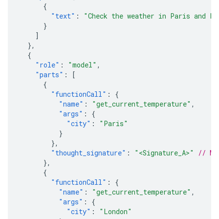
{
"text"
:
"Check the weather in Paris and Lo
}
]
},
{
"role"
:
"model"
,
"parts"
:
[
{
"functionCall"
:
{
"name"
:
"get_current_temperature"
,
"args"
:
{
"city"
:
"Paris"
}
},
"thought_signature"
:
"<Signature_A>"
// MU
},
{
"functionCall"
:
{
"name"
:
"get_current_temperature"
,
"args"
:
{
"city"
:
"London"