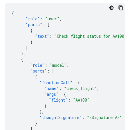
{
"role"
:
"user"
,
"parts"
:
[
{
"text"
:
"Check flight status for AA100 a
}
]
},
{
"role"
:
"model"
,
"parts"
:
[
{
"functionCall"
:
{
"name"
:
"check_flight"
,
"args"
:
{
"flight"
:
"AA100"
}
},
"thoughtSignature"
:
"<Signature A>"
//
}
]