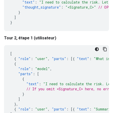
"text"
:
"I need to calculate the risk. Let m
"thought_signature"
:
"<Signature_C>"
// OPTI
}
]
}
Tour 2, étape 1 (utilisateur)
[
{
"role"
:
"user"
,
"parts"
:
[{
"text"
:
"What is 
{
"role"
:
"model"
,
"parts"
:
[
{
"text"
:
"I need to calculate the risk. Let
// If you omit <Signature_C> here, no erro
}
]
},
{
"role"
:
"user"
,
"parts"
:
[{
"text"
:
"Summariz