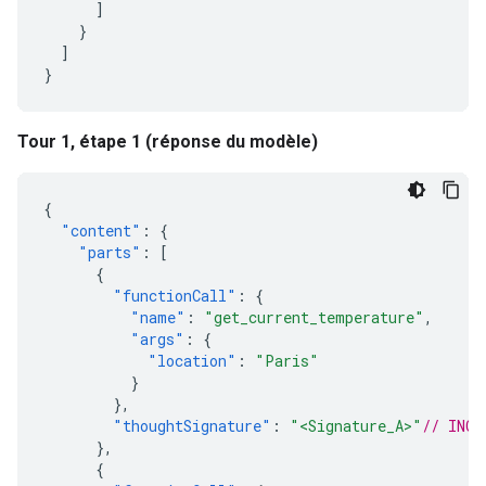
]
}
]
}
Tour 1, étape 1 (réponse du modèle)
{
"content"
:
{
"parts"
:
[
{
"functionCall"
:
{
"name"
:
"get_current_temperature"
,
"args"
:
{
"location"
:
"Paris"
}
},
"thoughtSignature"
:
"<Signature_A>"
// INCL
},
{