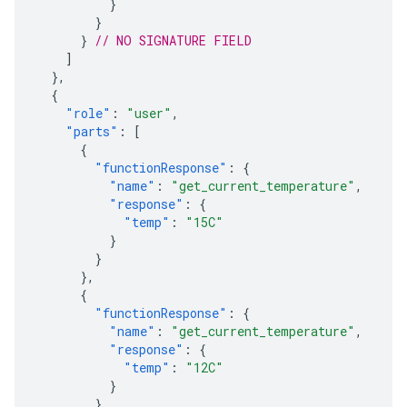
}
}
}
// NO SIGNATURE FIELD
]
},
{
"role"
:
"user"
,
"parts"
:
[
{
"functionResponse"
:
{
"name"
:
"get_current_temperature"
,
"response"
:
{
"temp"
:
"15C"
}
}
},
{
"functionResponse"
:
{
"name"
:
"get_current_temperature"
,
"response"
:
{
"temp"
:
"12C"
}
}