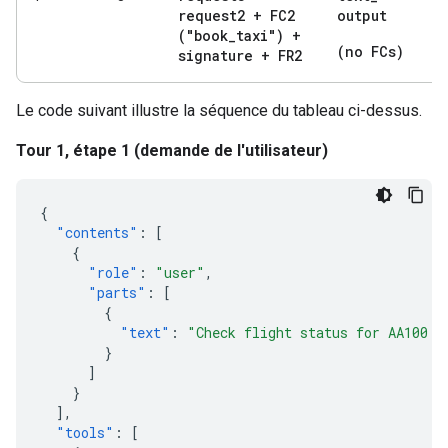
request2 + FC2
output
("book
_
taxi") +
(no FCs)
signature + FR2
Le code suivant illustre la séquence du tableau ci-dessus.
Tour 1, étape 1 (demande de l'utilisateur)
{
"contents"
:
[
{
"role"
:
"user"
,
"parts"
:
[
{
"text"
:
"Check flight status for AA100 a
}
]
}
],
"tools"
:
[