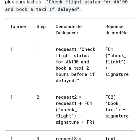
plusieurs tâches :
"Check flight status for AA100
and book a taxi if delayed"
.
Tourner
Step
Demande de
Réponse
l'utilisateur
du modèle
request1="Check
FC1
1
1
flight status
("check
_
for AA100 and
flight")
book a taxi 2
+
hours before if
signature
delayed
.
"
request2 =
FC2(
1
2
request1 + FC1
"book
_
("check
_
taxi") +
flight") +
signature
signature + FR1
request3 =
text
_
1
3