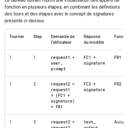
Le tableau suivant fournit une visualisation des appels de
fonction en plusieurs étapes, en combinant les définitions
des tours et des étapes avec le concept de signatures
présenté ci-dessus :
Tourner
Step
Demande de
Réponse
Functi
l'utilisateur
du modèle
request1 =
FC1 +
FR1
1
1
user
_
signature
prompt
request2 =
FC2 +
FR2
1
2
request1
signature
+ (FC1 +
signature)
+ FR1
request3 =
text
_
1
3
Aucun
request2
output