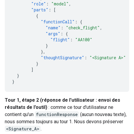
"role"
:
"model"
,
"parts"
:
[
{
"functionCall"
:
{
"name"
:
"check_flight"
,
"args"
:
{
"flight"
:
"AA100"
}
},
"thoughtSignature"
:
"<Signature A>"
}
]
}
}
Tour 1, étape 2 (réponse de l'utilisateur : envoi des
résultats de l'outil)
: comme ce tour d'utilisateur ne
contient qu'un
functionResponse
(aucun nouveau texte),
nous sommes toujours au tour 1. Nous devons préserver
<Signature_A>
.