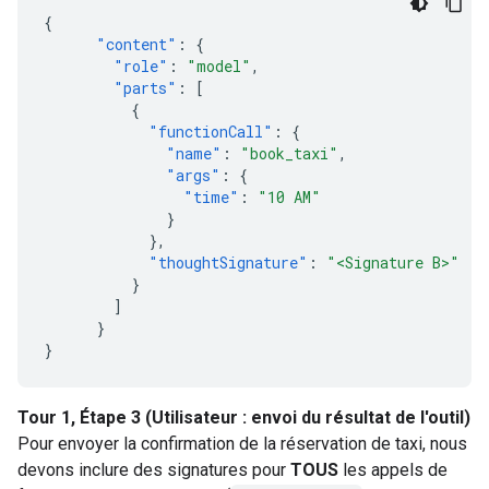
{
"content"
:
{
"role"
:
"model"
,
"parts"
:
[
{
"functionCall"
:
{
"name"
:
"book_taxi"
,
"args"
:
{
"time"
:
"10 AM"
}
},
"thoughtSignature"
:
"<Signature B>"
}
]
}
}
Tour 1, Étape 3 (Utilisateur : envoi du résultat de l'outil)
Pour envoyer la confirmation de la réservation de taxi, nous
devons inclure des signatures pour
TOUS
les appels de