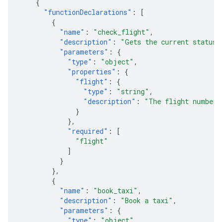
{
"functionDeclarations"
:
[
{
"name"
:
"check_flight"
,
"description"
:
"Gets the current status 
"parameters"
:
{
"type"
:
"object"
,
"properties"
:
{
"flight"
:
{
"type"
:
"string"
,
"description"
:
"The flight number 
}
},
"required"
:
[
"flight"
]
}
},
{
"name"
:
"book_taxi"
,
"description"
:
"Book a taxi"
,
"parameters"
:
{
"type"
:
"object"
,