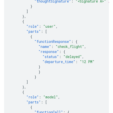
"thoughtSignature"
:
"<Signature A>"
//
}
]
},
{
"role"
:
"user"
,
"parts"
:
[
{
"functionResponse"
:
{
"name"
:
"check_flight"
,
"response"
:
{
"status"
:
"delayed"
,
"departure_time"
:
"12 PM"
}
}
}
]
},
{
"role"
:
"model"
,
"parts"
:
[
{
"functionCall"
:
{