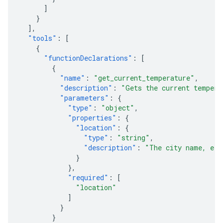
]
}
],
"tools"
:
[
{
"functionDeclarations"
:
[
{
"name"
:
"get_current_temperature"
,
"description"
:
"Gets the current tempera
"parameters"
:
{
"type"
:
"object"
,
"properties"
:
{
"location"
:
{
"type"
:
"string"
,
"description"
:
"The city name, e.g
}
},
"required"
:
[
"location"
]
}
}