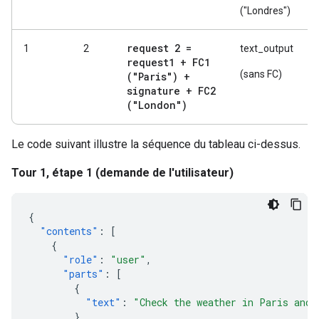
("Londres")
request 2 =
1
2
text_output
request1 + FC1
(sans FC)
("Paris") +
signature + FC2
("London")
Le code suivant illustre la séquence du tableau ci-dessus.
Tour 1, étape 1 (demande de l'utilisateur)
{
"contents"
:
[
{
"role"
:
"user"
,
"parts"
:
[
{
"text"
:
"Check the weather in Paris and 
}