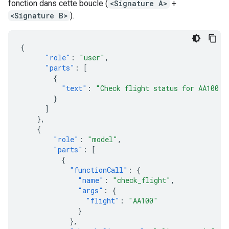
fonction dans cette boucle (
<Signature A>
+
<Signature B>
).
{
"role"
:
"user"
,
"parts"
:
[
{
"text"
:
"Check flight status for AA100 a
}
]
},
{
"role"
:
"model"
,
"parts"
:
[
{
"functionCall"
:
{
"name"
:
"check_flight"
,
"args"
:
{
"flight"
:
"AA100"
}
},