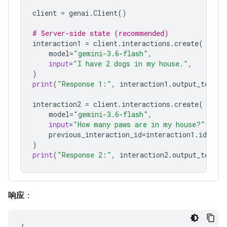
client
=
genai
.
Client
()
# Server-side state (recommended)
interaction1
=
client
.
interactions
.
create
(
model
=
"gemini-3.6-flash"
,
input
=
"I have 2 dogs in my house."
,
)
print
(
"Response 1:"
,
interaction1
.
output_text
)
interaction2
=
client
.
interactions
.
create
(
model
=
"gemini-3.6-flash"
,
input
=
"How many paws are in my house?"
,
previous_interaction_id
=
interaction1
.
id
,
)
print
(
"Response 2:"
,
interaction2
.
output_text
)
响应
：
{