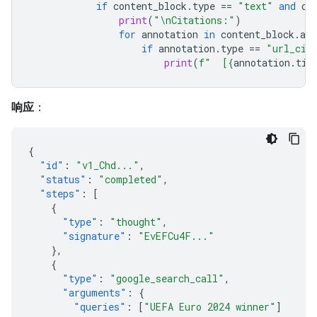
if
content_block
.
type
==
"text"
and
co
print
(
"
\n
Citations:"
)
for
annotation
in
content_block
.
ann
if
annotation
.
type
==
"url_cit
print
(
f
"  [
{
annotation
.
tit
响应
：
{
"id"
:
"v1_Chd..."
,
"status"
:
"completed"
,
"steps"
:
[
{
"type"
:
"thought"
,
"signature"
:
"EvEFCu4F..."
},
{
"type"
:
"google_search_call"
,
"arguments"
:
{
"queries"
:
[
"UEFA Euro 2024 winner"
]