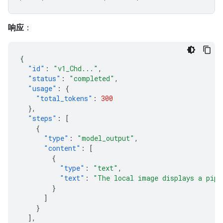
响应
：
{
"id"
:
"v1_Chd..."
,
"status"
:
"completed"
,
"usage"
:
{
"total_tokens"
:
300
},
"steps"
:
[
{
"type"
:
"model_output"
,
"content"
:
[
{
"type"
:
"text"
,
"text"
:
"The local image displays a pipe
}
]
}
],