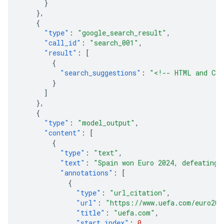
}
},
{
"type"
:
"google_search_result"
,
"call_id"
:
"search_001"
,
"result"
:
[
{
"search_suggestions"
:
"<!-- HTML and CSS
}
]
},
{
"type"
:
"model_output"
,
"content"
:
[
{
"type"
:
"text"
,
"text"
:
"Spain won Euro 2024, defeating 
"annotations"
:
[
{
"type"
:
"url_citation"
,
"url"
:
"https://www.uefa.com/euro202
"title"
:
"uefa.com"
,
"start_index"
:
0
,