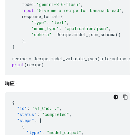
model
=
"gemini-3.6-flash"
,
input
=
"Give me a recipe for banana bread"
,
response_format
=
{
"type"
:
"text"
,
"mime_type"
:
"application/json"
,
"schema"
:
Recipe
.
model_json_schema
()
},
)
recipe
=
Recipe
.
model_validate_json
(
interaction
.
ou
print
(
recipe
)
响应
：
{
"id"
:
"v1_Chd..."
,
"status"
:
"completed"
,
"steps"
:
[
{
"type"
:
"model_output"
,