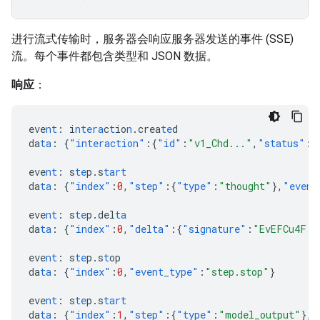
进行流式传输时，服务器会响应服务器发送的事件 (SSE)
流。每个事件都包含类型和 JSON 数据。
响应
：
eve
nt
:
i
ntera
c
t
io
n
.crea
te
d
da
ta
:
{
"interaction"
:{
"id"
:
"v1_Chd..."
,
"status"
:
"
eve
nt
:
s
te
p.s
tart
da
ta
:
{
"index"
:
0
,
"step"
:{
"type"
:
"thought"
},
"event
eve
nt
:
s
te
p.del
ta
da
ta
:
{
"index"
:
0
,
"delta"
:{
"signature"
:
"EvEFCu4F..
eve
nt
:
s
te
p.s
t
op
da
ta
:
{
"index"
:
0
,
"event_type"
:
"step.stop"
}
eve
nt
:
s
te
p.s
tart
da
ta
:
{
"index"
:
1
,
"step"
:{
"type"
:
"model_output"
},
"