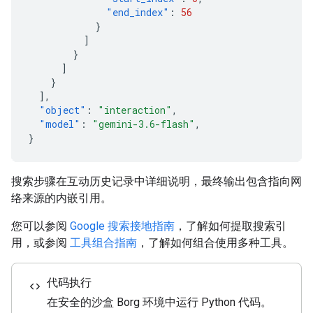
"end_index"
:
56
}
]
}
]
}
],
"object"
:
"interaction"
,
"model"
:
"gemini-3.6-flash"
,
}
搜索步骤在互动历史记录中详细说明，最终输出包含指向网
络来源的内嵌引用。
您可以参阅
Google 搜索接地指南
，了解如何提取搜索引
用，或参阅
工具组合指南
，了解如何组合使用多种工具。
代码执行
code
在安全的沙盒 Borg 环境中运行 Python 代码。