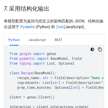
7
.
采用结构化输出
将模型配置为返回与您定义的架构匹配的 JSON。结构化输
出适用于
Pydantic
(Python) 和
Zod
(JavaScript)。
Python
JavaScript
REST
from
google
import
genai
from
pydantic
import
BaseModel
,
Field
from
typing
import
List
,
Optional
class
Recipe
(
BaseModel
):
recipe_name
:
str
=
Field
(
description
=
"Name of 
ingredients
:
List
[
str
]
=
Field
(
description
=
"Li
prep_time_minutes
:
Optional
[
int
]
=
Field
(
descr
client
=
genai
.
Client
()
interaction
=
client
.
interactions
.
create
(