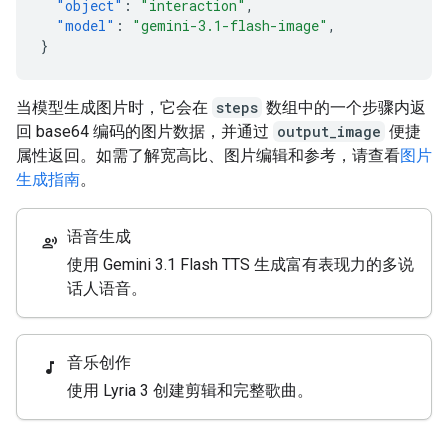
"object"
:
"interaction"
,
"model"
:
"gemini-3.1-flash-image"
,
}
当模型生成图片时，它会在
steps
数组中的一个步骤内返
回 base64 编码的图片数据，并通过
output_image
便捷
属性返回。如需了解宽高比、图片编辑和参考，请查看
图片
生成指南
。
语音生成
record_voice_over
使用 Gemini 3.1 Flash TTS 生成富有表现力的多说
话人语音。
音乐创作
music_note
使用 Lyria 3 创建剪辑和完整歌曲。