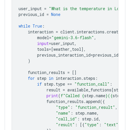
user_input
=
"What is the temperature in London
previous_id
=
None
while
True
:
interaction
=
client
.
interactions
.
create
(
model
=
"gemini-3.6-flash"
,
input
=
user_input
,
tools
=
[
weather_tool
],
previous_interaction_id
=
previous_id
,
)
function_results
=
[]
for
step
in
interaction
.
steps
:
if
step
.
type
==
"function_call"
:
result
=
available_functions
[
step
.
n
print
(
f
"Called 
{
step
.
name
}
(
{
step
.
ar
function_results
.
append
({
"type"
:
"function_result"
,
"name"
:
step
.
name
,
"call_id"
:
step
.
id
,
"result"
:
[{
"type"
:
"text"
,
"t