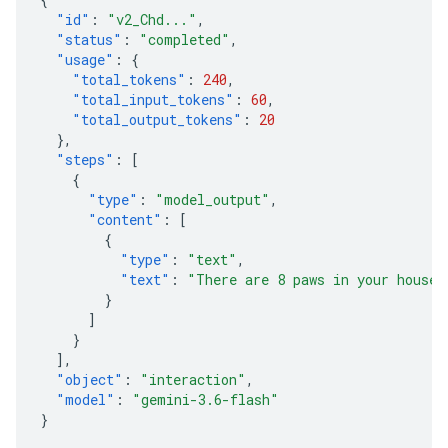
"id"
:
"v2_Chd..."
,
"status"
:
"completed"
,
"usage"
:
{
"total_tokens"
:
240
,
"total_input_tokens"
:
60
,
"total_output_tokens"
:
20
},
"steps"
:
[
{
"type"
:
"model_output"
,
"content"
:
[
{
"type"
:
"text"
,
"text"
:
"There are 8 paws in your house.
}
]
}
],
"object"
:
"interaction"
,
"model"
:
"gemini-3.6-flash"
}