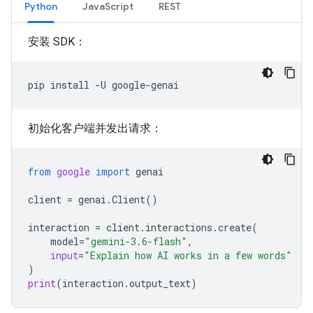
Python
JavaScript
REST
安装 SDK：
pip
install
-U
初始化客户端并发出请求：
from
google
import
genai
client
=
genai
.
Client
()
interaction
=
client
.
interactions
.
create
(
model
=
"gemini-3.6-flash"
,
input
=
"Explain how AI works in a few words"
)
print
(
interaction
.
output_text
)