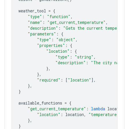
weather_tool
=
{
"type"
:
"function"
,
"name"
:
"get_current_temperature"
,
"description"
:
"Gets the current temperatur
"parameters"
:
{
"type"
:
"object"
,
"properties"
:
{
"location"
:
{
"type"
:
"string"
,
"description"
:
"The city name, 
},
},
"required"
:
[
"location"
],
},
}
available_functions
=
{
"get_current_temperature"
:
lambda
location
:
"location"
:
location
,
"temperature"
:
"2
},
}