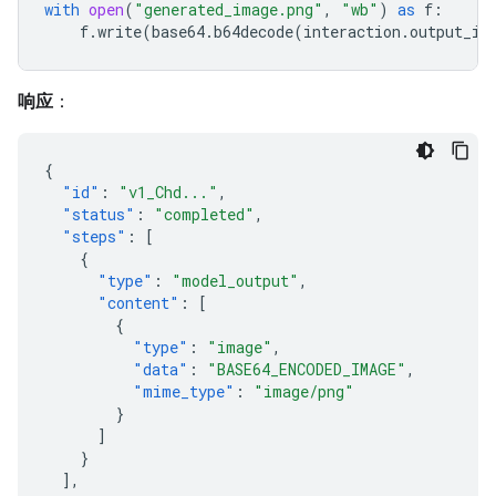
with
open
(
"generated_image.png"
,
"wb"
)
as
f
:
f
.
write
(
base64
.
b64decode
(
interaction
.
output_im
响应
：
{
"id"
:
"v1_Chd..."
,
"status"
:
"completed"
,
"steps"
:
[
{
"type"
:
"model_output"
,
"content"
:
[
{
"type"
:
"image"
,
"data"
:
"BASE64_ENCODED_IMAGE"
,
"mime_type"
:
"image/png"
}
]
}
],