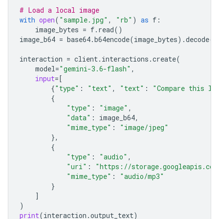
# Load a local image
with
open
(
"sample.jpg"
,
"rb"
)
as
f
:
image_bytes
=
f
.
read
()
image_b64
=
base64
.
b64encode
(
image_bytes
)
.
decode
(
"
interaction
=
client
.
interactions
.
create
(
model
=
"gemini-3.6-flash"
,
input
=
[
{
"type"
:
"text"
,
"text"
:
"Compare this lo
{
"type"
:
"image"
,
"data"
:
image_b64
,
"mime_type"
:
"image/jpeg"
},
{
"type"
:
"audio"
,
"uri"
:
"https://storage.googleapis.com
"mime_type"
:
"audio/mp3"
}
]
)
print
(
interaction
.
output_text
)