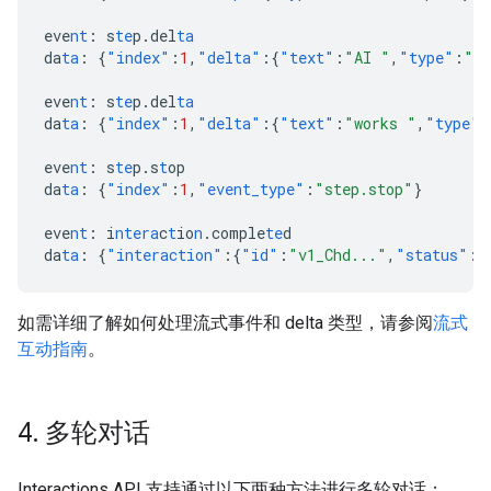
eve
nt
:
s
te
p.del
ta
da
ta
:
{
"index"
:
1
,
"delta"
:{
"text"
:
"AI "
,
"type"
:
"te
eve
nt
:
s
te
p.del
ta
da
ta
:
{
"index"
:
1
,
"delta"
:{
"text"
:
"works "
,
"type"
:
eve
nt
:
s
te
p.s
t
op
da
ta
:
{
"index"
:
1
,
"event_type"
:
"step.stop"
}
eve
nt
:
i
ntera
c
t
io
n
.comple
te
d
da
ta
:
{
"interaction"
:{
"id"
:
"v1_Chd..."
,
"status"
:
"
如需详细了解如何处理流式事件和 delta 类型，请参阅
流式
互动指南
。
4
.
多轮对话
Interactions API 支持通过以下两种方法进行多轮对话：