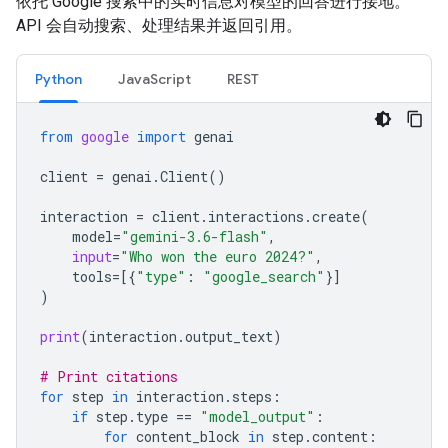
依托 Google 搜索中的实时信息对模型的回答进行接地。
API 会自动搜索、处理结果并返回引用。
Python
JavaScript
REST
from
google
import
genai
client
=
genai
.
Client
()
interaction
=
client
.
interactions
.
create
(
model
=
"gemini-3.6-flash"
,
input
=
"Who won the euro 2024?"
,
tools
=
[{
"type"
:
"google_search"
}]
)
print
(
interaction
.
output_text
)
# Print citations
for
step
in
interaction
.
steps
:
if
step
.
type
==
"model_output"
:
for
content_block
in
step
.
content
: