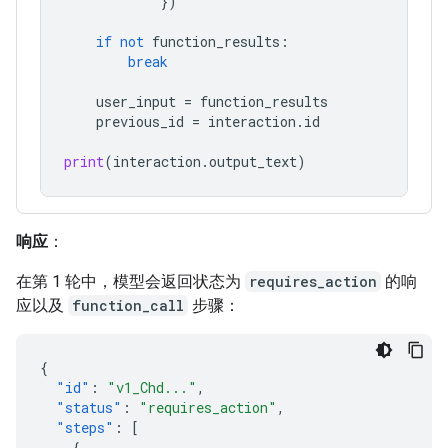
})
if
not
function_results
:
break
user_input
=
function_results
previous_id
=
interaction
.
id
print
(
interaction
.
output_text
)
响应
：
在第 1 轮中，模型会返回状态为
requires_action
的响
应以及
function_call
步骤：
{
"id"
:
"v1_Chd..."
,
"status"
:
"requires_action"
,
"steps"
:
[
{