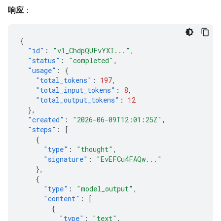
响应
：
{
"id"
:
"v1_ChdpQUFvYXI..."
,
"status"
:
"completed"
,
"usage"
:
{
"total_tokens"
:
197
,
"total_input_tokens"
:
8
,
"total_output_tokens"
:
12
},
"created"
:
"2026-06-09T12:01:25Z"
,
"steps"
:
[
{
"type"
:
"thought"
,
"signature"
:
"EvEFCu4FAQw..."
},
{
"type"
:
"model_output"
,
"content"
:
[
{
"type"
:
"text"
,