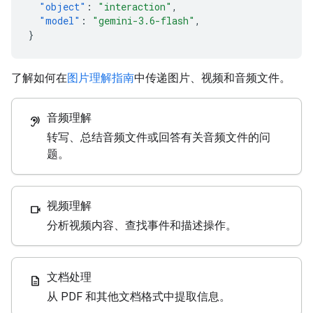
"object"
:
"interaction"
,
"model"
:
"gemini-3.6-flash"
,
}
了解如何在
图片理解指南
中传递图片、视频和音频文件。
音频理解
hearing
转写、总结音频文件或回答有关音频文件的问
题。
视频理解
videocam
分析视频内容、查找事件和描述操作。
文档处理
description
从 PDF 和其他文档格式中提取信息。