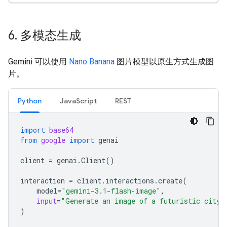
6
.
多模态生成
Gemini 可以使用
Nano Banana
图片模型以原生方式生成图
片。
Python
JavaScript
REST
import
base64
from
google
import
genai
client
=
genai
.
Client
()
interaction
=
client
.
interactions
.
create
(
model
=
"gemini-3.1-flash-image"
,
input
=
"Generate an image of a futuristic city 
)