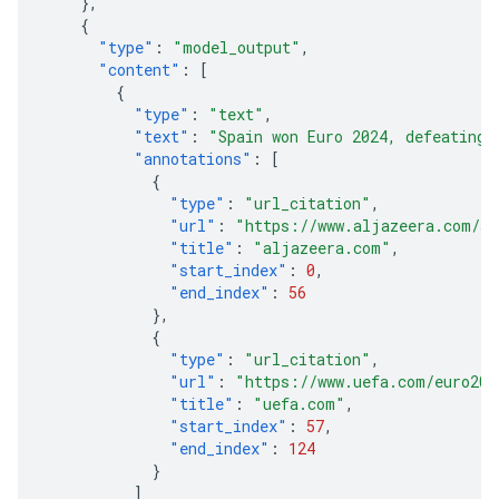
},
{
"type"
:
"model_output"
,
"content"
:
[
{
"type"
:
"text"
,
"text"
:
"Spain won Euro 2024, defeating 
"annotations"
:
[
{
"type"
:
"url_citation"
,
"url"
:
"https://www.aljazeera.com/sp
"title"
:
"aljazeera.com"
,
"start_index"
:
0
,
"end_index"
:
56
},
{
"type"
:
"url_citation"
,
"url"
:
"https://www.uefa.com/euro202
"title"
:
"uefa.com"
,
"start_index"
:
57
,
"end_index"
:
124
}
]