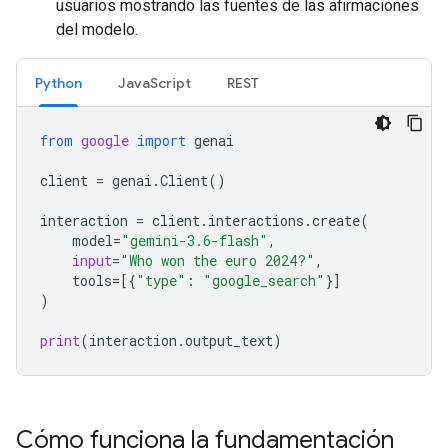
usuarios mostrando las fuentes de las afirmaciones
del modelo.
Python
JavaScript
REST
from
google
import
genai
client
=
genai
.
Client
()
interaction
=
client
.
interactions
.
create
(
model
=
"gemini-3.6-flash"
,
input
=
"Who won the euro 2024?"
,
tools
=
[{
"type"
:
"google_search"
}]
)
print
(
interaction
.
output_text
)
Cómo funciona la fundamentación