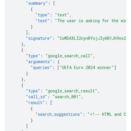
"summary"
:
[
{
"type"
:
"text"
,
"text"
:
"The user is asking for the winn
}
],
"signature"
:
"CoMDAXLI2nynRYojJIy6B1Jh9os2cr
},
{
"type"
:
"google_search_call"
,
"arguments"
:
{
"queries"
:
[
"UEFA Euro 2024 winner"
]
}
},
{
"type"
:
"google_search_result"
,
"call_id"
:
"search_001"
,
"result"
:
[
{
"search_suggestions"
:
"<!-- HTML and CSS
}
]