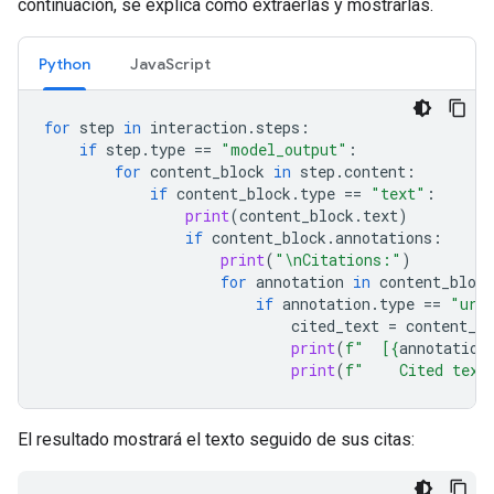
continuación, se explica cómo extraerlas y mostrarlas.
Python
JavaScript
for
step
in
interaction
.
steps
:
if
step
.
type
==
"model_output"
:
for
content_block
in
step
.
content
:
if
content_block
.
type
==
"text"
:
print
(
content_block
.
text
)
if
content_block
.
annotations
:
print
(
"
\n
Citations:"
)
for
annotation
in
content_block
if
annotation
.
type
==
"url
cited_text
=
content_bl
print
(
f
"  [
{
annotation
print
(
f
"    Cited text
El resultado mostrará el texto seguido de sus citas: