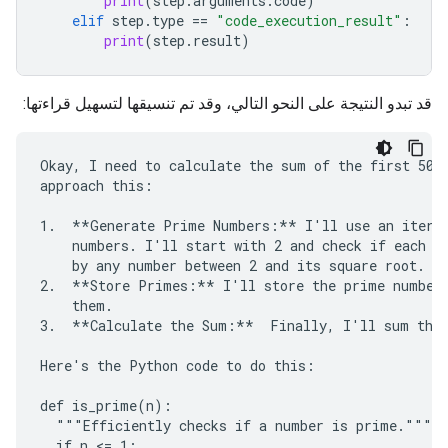
print
(
step
.
arguments
.
code
)
elif
step
.
type
==
"code_execution_result"
:
print
(
step
.
result
)
قد تبدو النتيجة على النحو التالي، وقد تم تنسيقها لتسهيل قراءتها:
Okay, I need to calculate the sum of the first 50 p
approach this:

1.  **Generate Prime Numbers:** I'll use an iterat
    numbers. I'll start with 2 and check if each su
    by any number between 2 and its square root. If
2.  **Store Primes:** I'll store the prime numbers
    them.

3.  **Calculate the Sum:**  Finally, I'll sum the 
Here's the Python code to do this:

def is_prime(n):

  """Efficiently checks if a number is prime."""

  if n <= 1:
