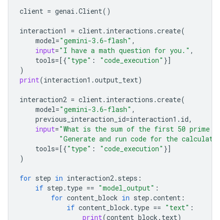
client
=
genai
.
Client
()
interaction1
=
client
.
interactions
.
create
(
model
=
"gemini-3.6-flash"
,
input
=
"I have a math question for you."
,
tools
=
[{
"type"
:
"code_execution"
}]
)
print
(
interaction1
.
output_text
)
interaction2
=
client
.
interactions
.
create
(
model
=
"gemini-3.6-flash"
,
previous_interaction_id
=
interaction1
.
id
,
input
=
"What is the sum of the first 50 prime n
"Generate and run code for the calculati
tools
=
[{
"type"
:
"code_execution"
}]
)
for
step
in
interaction2
.
steps
:
if
step
.
type
==
"model_output"
:
for
content_block
in
step
.
content
:
if
content_block
.
type
==
"text"
:
print
(
content_block
.
text
)