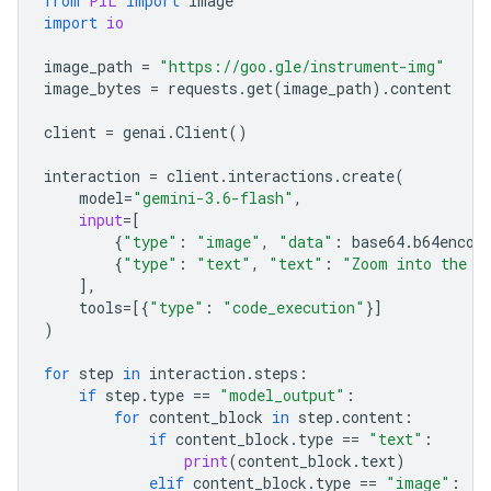
from
PIL
import
Image
import
io
image_path
=
"https://goo.gle/instrument-img"
image_bytes
=
requests
.
get
(
image_path
)
.
content
client
=
genai
.
Client
()
interaction
=
client
.
interactions
.
create
(
model
=
"gemini-3.6-flash"
,
input
=
[
{
"type"
:
"image"
,
"data"
:
base64
.
b64encod
{
"type"
:
"text"
,
"text"
:
"Zoom into the e
],
tools
=
[{
"type"
:
"code_execution"
}]
)
for
step
in
interaction
.
steps
:
if
step
.
type
==
"model_output"
:
for
content_block
in
step
.
content
:
if
content_block
.
type
==
"text"
:
print
(
content_block
.
text
)
elif
content_block
.
type
==
"image"
: