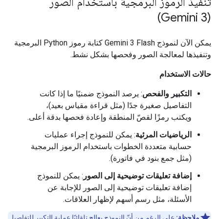
تنفيذ الرموز البرمجية باستخدام الصور
(Gemini 3)
يمكن الآن لنموذج Gemini 3 Flash كتابة رموز Python البرمجية
وتنفيذها لمعالجة الصور وفحصها بشكل نشط.
حالات الاستخدام
التكبير والفحص
: يرصد النموذج ضمنيًا ما إذا كانت
التفاصيل صغيرة جدًا (مثل قراءة مقياس بعيد)،
ويكتب رمزًا لقصّ المنطقة وإعادة فحصها بدقة أعلى.
الرياضيات المرئية
: يمكن للنموذج إجراء عمليات
حسابية متعددة الخطوات باستخدام الرموز البرمجية
(مثل جمع بنود في فاتورة).
إضافة تعليقات توضيحية إلى الصور
: يمكن للنموذج
إضافة تعليقات توضيحية إلى الصور للإجابة عن
الأسئلة، مثل رسم أسهم لإظهار العلاقات.
ملاحظة:
على الرغم من أنّ النموذج يعالج تلقائيًا عملية التكبير للتفاصيل