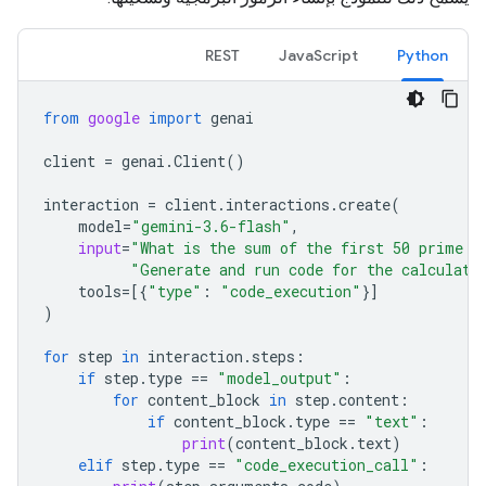
REST
JavaScript
Python
from
google
import
genai
client
=
genai
.
Client
()
interaction
=
client
.
interactions
.
create
(
model
=
"gemini-3.6-flash"
,
input
=
"What is the sum of the first 50 prime n
"Generate and run code for the calculati
tools
=
[{
"type"
:
"code_execution"
}]
)
for
step
in
interaction
.
steps
:
if
step
.
type
==
"model_output"
:
for
content_block
in
step
.
content
:
if
content_block
.
type
==
"text"
:
print
(
content_block
.
text
)
elif
step
.
type
==
"code_execution_call"
: