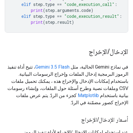
elif
step
.
type
==
"code_execution_call"
:
print
(
step
.
arguments
.
code
)
elif
step
.
type
==
"code_execution_result"
:
print
(
step
.
result
)
الإدخال
/
الإخراج
في نماذج Gemini الحالية، مثل
Gemini 3.5 Flash
، تتيح أداة تنفيذ
الرموز البرمجية إدخال الملفات وإخراج الرسومات البيانية.
باستخدام إمكانات الإدخال والإخراج هذه ، يمكنك تحميل ملفات
CSV وملفات نصية وطرح أسئلة حول الملفات، وإنشاء رسومات
بيانية باستخدام
Matplotlib
كجزء من الردّ. يتم عرض ملفات
الإخراج كصور مضمّنة في الردّ.
أسعار الإدخال
/
الإخراج
عند استخدام إمكانات الإدخال/الإخراج لأداة تنفيذ الرموز