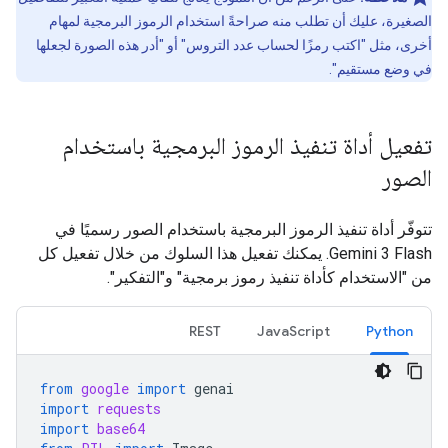
الصغيرة، عليك أن تطلب منه صراحةً استخدام الرموز البرمجية لمهام
أخرى، مثل "اكتب رمزًا لحساب عدد التروس" أو "أدر هذه الصورة لجعلها
في وضع مستقيم".
تفعيل أداة تنفيذ الرموز البرمجية باستخدام
الصور
تتوفّر أداة تنفيذ الرموز البرمجية باستخدام الصور رسميًا في
Gemini 3 Flash. يمكنك تفعيل هذا السلوك من خلال تفعيل كل
من "الاستخدام كأداة تنفيذ رموز برمجية" و"التفكير".
REST
JavaScript
Python
from
google
import
genai
import
requests
import
base64