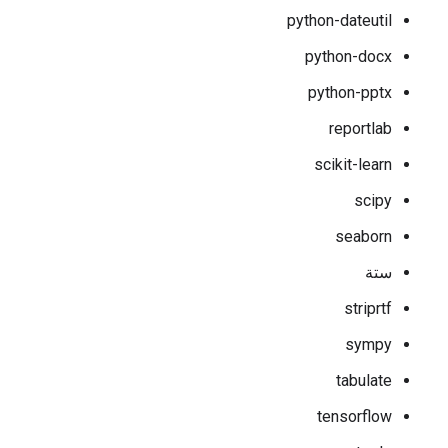
python-dateutil
python-docx
python-pptx
reportlab
scikit-learn
scipy
seaborn
ستة
striprtf
sympy
tabulate
tensorflow