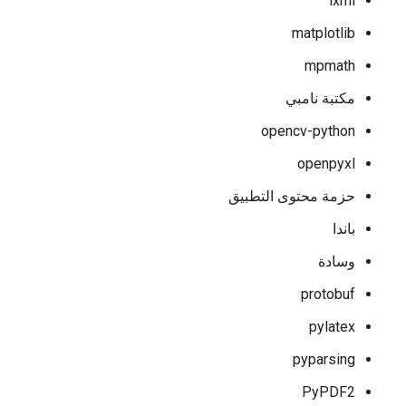
lxml
matplotlib
mpmath
مكتبة نامبي
opencv-python
openpyxl
حزمة محتوى التطبيق
باندا
وسادة
protobuf
pylatex
pyparsing
PyPDF2