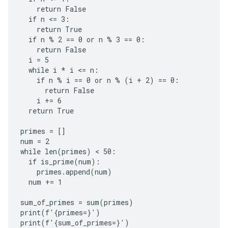
    return False

  if n <= 3:

    return True

  if n % 2 == 0 or n % 3 == 0:

    return False

  i = 5

  while i * i <= n:

    if n % i == 0 or n % (i + 2) == 0:

      return False

    i += 6

  return True

primes = []

num = 2

while len(primes) < 50:

  if is_prime(num):

    primes.append(num)

  num += 1

sum_of_primes = sum(primes)

print(f'{primes=}')

print(f'{sum_of_primes=}')
