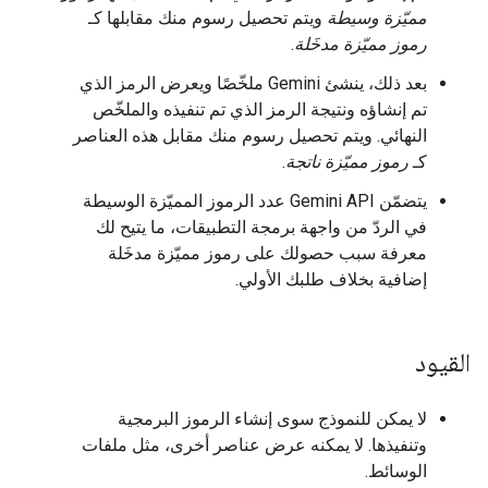
مميّزة وسيطة
ويتم تحصيل رسوم منك مقابلها كـ
رموز مميّزة مدخَلة
.
بعد ذلك، ينشئ Gemini ملخّصًا ويعرض الرمز الذي
تم إنشاؤه ونتيجة الرمز الذي تم تنفيذه والملخّص
النهائي. ويتم تحصيل رسوم منك مقابل هذه العناصر
كـ
رموز مميّزة ناتجة
.
يتضمّن Gemini API عدد الرموز المميّزة الوسيطة
في الردّ من واجهة برمجة التطبيقات، ما يتيح لك
معرفة سبب حصولك على رموز مميّزة مدخَلة
إضافية بخلاف طلبك الأولي.
القيود
لا يمكن للنموذج سوى إنشاء الرموز البرمجية
وتنفيذها. لا يمكنه عرض عناصر أخرى، مثل ملفات
الوسائط.