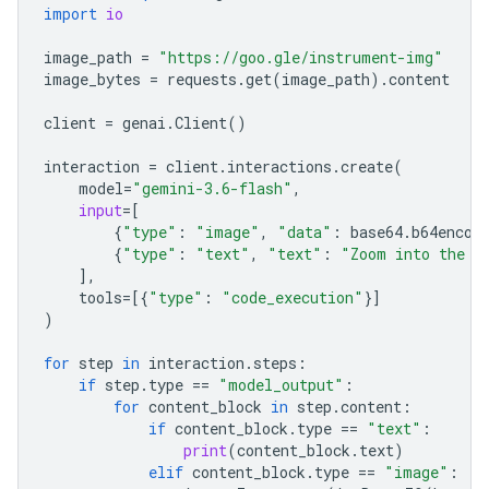
import
io
image_path
=
"https://goo.gle/instrument-img"
image_bytes
=
requests
.
get
(
image_path
)
.
content
client
=
genai
.
Client
()
interaction
=
client
.
interactions
.
create
(
model
=
"gemini-3.6-flash"
,
input
=
[
{
"type"
:
"image"
,
"data"
:
base64
.
b64encod
{
"type"
:
"text"
,
"text"
:
"Zoom into the e
],
tools
=
[{
"type"
:
"code_execution"
}]
)
for
step
in
interaction
.
steps
:
if
step
.
type
==
"model_output"
:
for
content_block
in
step
.
content
:
if
content_block
.
type
==
"text"
:
print
(
content_block
.
text
)
elif
content_block
.
type
==
"image"
: