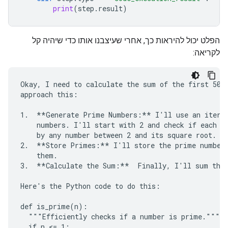
print
(
step
.
result
)
הפלט יכול להיראות כך, אחרי שעיצבנו אותו כדי שיהיה קל
לקריאה:
Okay, I need to calculate the sum of the first 50 p
approach this:

1.  **Generate Prime Numbers:** I'll use an iterat
    numbers. I'll start with 2 and check if each su
    by any number between 2 and its square root. If
2.  **Store Primes:** I'll store the prime numbers
    them.

3.  **Calculate the Sum:**  Finally, I'll sum the 
Here's the Python code to do this:

def is_prime(n):

  """Efficiently checks if a number is prime."""

  if n <= 1:
