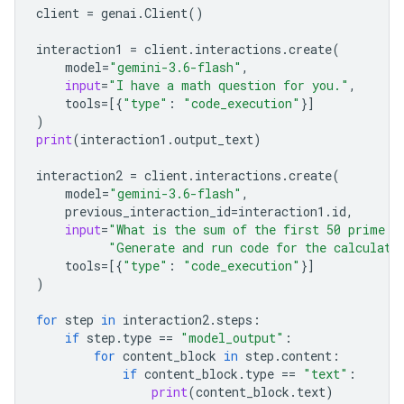
client
=
genai
.
Client
()
interaction1
=
client
.
interactions
.
create
(
model
=
"gemini-3.6-flash"
,
input
=
"I have a math question for you."
,
tools
=
[{
"type"
:
"code_execution"
}]
)
print
(
interaction1
.
output_text
)
interaction2
=
client
.
interactions
.
create
(
model
=
"gemini-3.6-flash"
,
previous_interaction_id
=
interaction1
.
id
,
input
=
"What is the sum of the first 50 prime n
"Generate and run code for the calculati
tools
=
[{
"type"
:
"code_execution"
}]
)
for
step
in
interaction2
.
steps
:
if
step
.
type
==
"model_output"
:
for
content_block
in
step
.
content
:
if
content_block
.
type
==
"text"
:
print
(
content_block
.
text
)