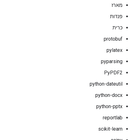
מארז
פנדות
כרית
protobuf
pylatex
pyparsing
PyPDF2
python-dateutil
python-docx
python-pptx
reportlab
scikit-learn