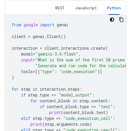
REST
JavaScript
Python
from
google
import
genai
client
=
genai
.
Client
()
interaction
=
client
.
interactions
.
create
(
model
=
"gemini-3.6-flash"
,
input
=
"What is the sum of the first 50 prime n
"Generate and run code for the calculati
tools
=
[{
"type"
:
"code_execution"
}]
)
for
step
in
interaction
.
steps
:
if
step
.
type
==
"model_output"
:
for
content_block
in
step
.
content
:
if
content_block
.
type
==
"text"
:
print
(
content_block
.
text
)
elif
step
.
type
==
"code_execution_call"
:
print
(
step
.
arguments
.
code
)
elif
step
.
type
==
"code_execution_result"
: