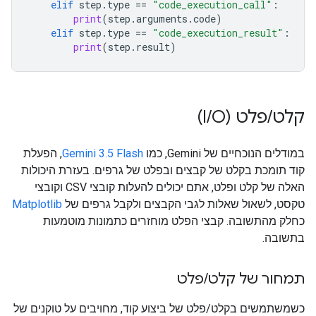
elif
step
.
type
==
"code_execution_call"
:
print
(
step
.
arguments
.
code
)
elif
step
.
type
==
"code_execution_result"
:
print
(
step
.
result
)
קלט
/
פלט (I
O)
/
במודלים הנוכחיים של Gemini, כמו
Gemini 3.5 Flash
, הפעלת
קוד תומכת בקלט של קבצים ובפלט של גרפים. בעזרת היכולות
האלה של קלט ופלט, אתם יכולים להעלות קובצי CSV וקובצי
טקסט, לשאול שאלות לגבי הקבצים ולקבל גרפים של
Matplotlib
כחלק מהתשובה. קבצי הפלט מוחזרים כתמונות מוטמעות
בתשובה.
תמחור של קלט
/
פלט
כשמשתמשים בקלט/פלט של ביצוע קוד, מחויבים על טוקנים של