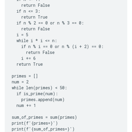
    return False

  if n <= 3:

    return True

  if n % 2 == 0 or n % 3 == 0:

    return False

  i = 5

  while i * i <= n:

    if n % i == 0 or n % (i + 2) == 0:

      return False

    i += 6

  return True

primes = []

num = 2

while len(primes) < 50:

  if is_prime(num):

    primes.append(num)

  num += 1

sum_of_primes = sum(primes)

print(f'{primes=}')

print(f'{sum_of_primes=}')
