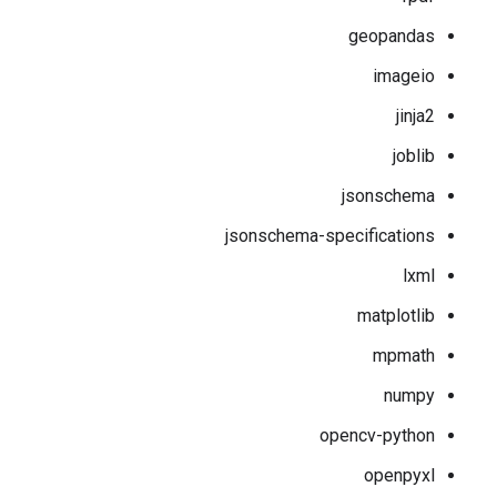
geopandas
imageio
jinja2
joblib
jsonschema
jsonschema-specifications
lxml
matplotlib
mpmath
numpy
opencv-python
openpyxl