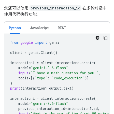
您还可以使用
previous_interaction_id
在多轮对话中
使用代码执行功能。
Python
JavaScript
REST
from
google
import
genai
client
=
genai
.
Client
()
interaction1
=
client
.
interactions
.
create
(
model
=
"gemini-3.6-flash"
,
input
=
"I have a math question for you."
,
tools
=
[{
"type"
:
"code_execution"
}]
)
print
(
interaction1
.
output_text
)
interaction2
=
client
.
interactions
.
create
(
model
=
"gemini-3.6-flash"
,
previous_interaction_id
=
interaction1
.
id
,
input
=
"What is the sum of the first 50 prime n