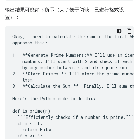
输出结果可能如下所示（为了便于阅读，已进行格式设
置）：
Okay, I need to calculate the sum of the first 50 p
approach this:

1.  **Generate Prime Numbers:** I'll use an iterat
    numbers. I'll start with 2 and check if each su
    by any number between 2 and its square root. If
2.  **Store Primes:** I'll store the prime numbers
    them.

3.  **Calculate the Sum:**  Finally, I'll sum the 
Here's the Python code to do this:

def is_prime(n):

  """Efficiently checks if a number is prime."""

  if n <= 1:

    return False

  if n <= 3:
