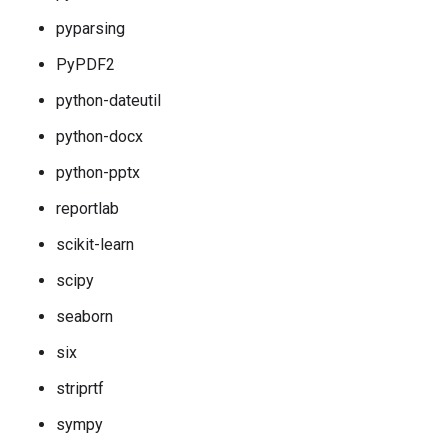
pyparsing
PyPDF2
python-dateutil
python-docx
python-pptx
reportlab
scikit-learn
scipy
seaborn
six
striprtf
sympy