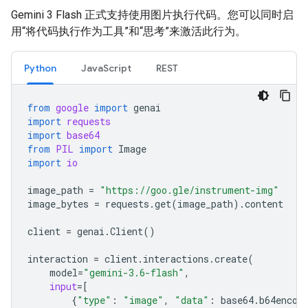
Gemini 3 Flash 正式支持使用图片执行代码。您可以同时启
用“将代码执行作为工具”和“思考”来激活此行为。
Python
JavaScript
REST
from
google
import
genai
import
requests
import
base64
from
PIL
import
Image
import
io
image_path
=
"https://goo.gle/instrument-img"
image_bytes
=
requests
.
get
(
image_path
)
.
content
client
=
genai
.
Client
()
interaction
=
client
.
interactions
.
create
(
model
=
"gemini-3.6-flash"
,
input
=
[
{
"type"
:
"image"
,
"data"
:
base64
.
b64encod