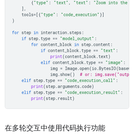
{
"type"
:
"text"
,
"text"
:
"Zoom into the e
],
tools
=
[{
"type"
:
"code_execution"
}]
)
for
step
in
interaction
.
steps
:
if
step
.
type
==
"model_output"
:
for
content_block
in
step
.
content
:
if
content_block
.
type
==
"text"
:
print
(
content_block
.
text
)
elif
content_block
.
type
==
"image"
:
img
=
Image
.
open
(
io
.
BytesIO
(
base64
img
.
show
()
# or: img.save("outpu
elif
step
.
type
==
"code_execution_call"
:
print
(
step
.
arguments
.
code
)
elif
step
.
type
==
"code_execution_result"
:
print
(
step
.
result
)
在多轮交互中使用代码执行功能