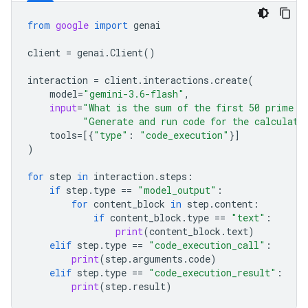
from
google
import
genai
client
=
genai
.
Client
()
interaction
=
client
.
interactions
.
create
(
model
=
"gemini-3.6-flash"
,
input
=
"What is the sum of the first 50 prime n
"Generate and run code for the calculati
tools
=
[{
"type"
:
"code_execution"
}]
)
for
step
in
interaction
.
steps
:
if
step
.
type
==
"model_output"
:
for
content_block
in
step
.
content
:
if
content_block
.
type
==
"text"
:
print
(
content_block
.
text
)
elif
step
.
type
==
"code_execution_call"
:
print
(
step
.
arguments
.
code
)
elif
step
.
type
==
"code_execution_result"
:
print
(
step
.
result
)