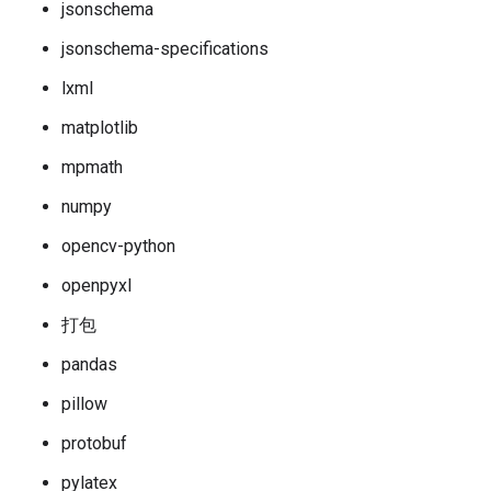
jsonschema
jsonschema-specifications
lxml
matplotlib
mpmath
numpy
opencv-python
openpyxl
打包
pandas
pillow
protobuf
pylatex