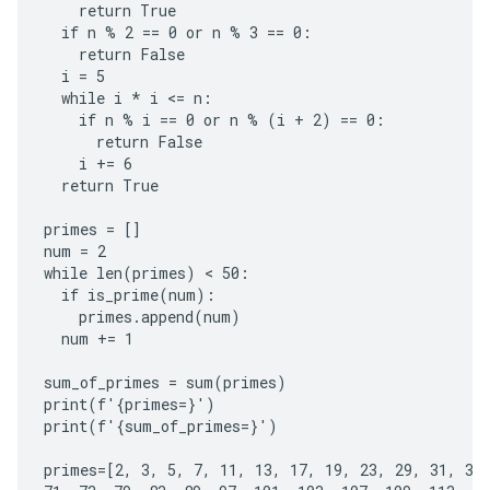
    return True

  if n % 2 == 0 or n % 3 == 0:

    return False

  i = 5

  while i * i <= n:

    if n % i == 0 or n % (i + 2) == 0:

      return False

    i += 6

  return True

primes = []

num = 2

while len(primes) < 50:

  if is_prime(num):

    primes.append(num)

  num += 1

sum_of_primes = sum(primes)

print(f'{primes=}')

print(f'{sum_of_primes=}')

primes=[2, 3, 5, 7, 11, 13, 17, 19, 23, 29, 31, 37,