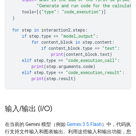
"Generate and run code for the calculati
tools
=
[{
"type"
:
"code_execution"
}]
)
for
step
in
interaction2
.
steps
:
if
step
.
type
==
"model_output"
:
for
content_block
in
step
.
content
:
if
content_block
.
type
==
"text"
:
print
(
content_block
.
text
)
elif
step
.
type
==
"code_execution_call"
:
print
(
step
.
arguments
.
code
)
elif
step
.
type
==
"code_execution_result"
:
print
(
step
.
result
)
输入
/
输出 (I
/
O)
在当前的 Gemini 模型（例如
Gemini 3.5 Flash
）中，代码执
行支持文件输入和图表输出。利用这些输入和输出功能，您