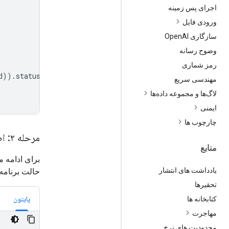
اجرای پس زمینه
ورودی فایل
سازگاری Open
AI
وضوح رسانه
رمز شماری
d
))
.
status
!=
"completed"
:
مهندسی سریع
لاگ‌ها و مجموعه داده‌ها
ایمنی
چارچوب ها
مرحله ۲: اصلاح طرح (اختیاری)
منابع
برای ادامه 
یادداشت های انتشار
حالت برنامه
تحقیرها
پایتون
کتابخانه ها
مهاجرت
محدودیت های نرخ