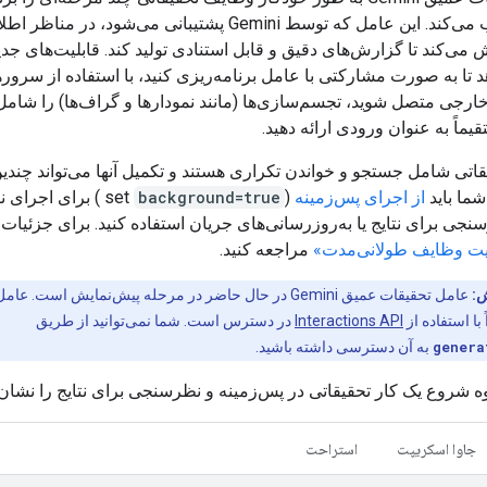
اجرا و ترکیب می‌کند. این عامل که توسط Gemini پشتیبانی می‌شود، در منا
ش می‌کند تا گزارش‌های دقیق و قابل استنادی تولید کند. قابلیت‌های جدی
خارجی متصل شوید، تجسم‌سازی‌ها (مانند نمودارها و گراف‌ها) را شامل 
یماً به عنوان ورودی ارائه دهید.
اتی شامل جستجو و خواندن تکراری هستند و تکمیل آنها می‌تواند چندی
ما باید
از اجرای پس‌زمینه
(set
background=true
) برای اجرای ن
جی برای نتایج یا به‌روزرسانی‌های جریان استفاده کنید. برای جزئیات
ت وظایف طولانی‌مدت»
مراجعه کنید.
ش:
عامل تحقیقات عمیق Gemini در حال حاضر در مرحله پیش‌نمایش است. 
ا استفاده از
Interactions API
در دسترس است. شما نمی‌توانید از طریق
genera
به آن دسترسی داشته باشید.
ه شروع یک کار تحقیقاتی در پس‌زمینه و نظرسنجی برای نتایج را نشان 
جاوا اسکریپت
استراحت