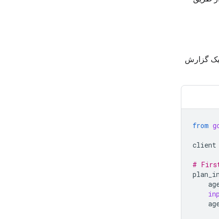
 یک گزارش
from
g
client
# Firs
plan_i
ag
in
ag