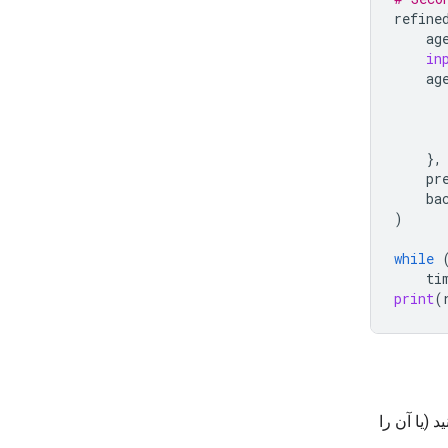
refine
ag
in
ag
},
pr
ba
)
while
ti
print
(
د (یا آن را