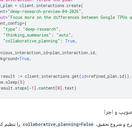
d_plan
=
client
.
interactions
.
create
(
ent
=
"deep-research-preview-04-2026"
,
put
=
"Focus more on the differences between Google TPUs a
ent_config
=
{
"type"
:
"deep-research"
,
"thinking_summaries"
:
"auto"
,
"collaborative_planning"
:
True
,
evious_interaction_id
=
plan_interaction
.
id
,
ckground
=
True
,
(
result
:=
client
.
interactions
.
get
(
id
=
refined_plan
.
id
))
.
me
.
sleep
(
5
)
result
.
steps
[
-
1
]
.
content
[
0
]
.
text
)
طرح و شروع تحقیق،
collaborative_planning=False
را تنظیم کنی