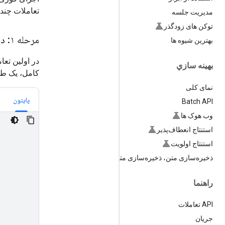
تعاملات چند 
مدیریت جلسه
توکن های زودگذر
مرحله ۱: درخواست طرح
بهترین شیوه ها
در اولین تعا
بهينه سازي
کامل، یک طرح
نمای کلی
پایتون
Batch API
وب هوک ها
استنتاج انعطاف‌پذیر
استنتاج اولویت
ذخیره‌سازی متن، ذخیره‌سازی متن
راهنما
API تعاملات
جریان