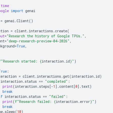
time
oogle
import
genai
=
genai
.
Client
()
ction
=
client
.
interactions
.
create
(
put
=
"Research the history of Google TPUs."
,
ent
=
"deep-research-preview-04-2026"
,
ckground
=
True
,
f
"Research started: 
{
interaction
.
id
}
"
)
True
:
teraction
=
client
.
interactions
.
get
(
interaction
.
id
)
interaction
.
status
==
"completed"
:
print
(
interaction
.
steps
[
-
1
]
.
content
[
0
]
.
text
)
break
if
interaction
.
status
==
"failed"
:
print
(
f
"Research failed: 
{
interaction
.
error
}
"
)
break
me
.
sleep
(
10
)