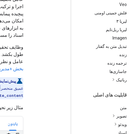
Veo
فلش جمینی اومنی
پیچیده پیمای
لیریا ۳
به ابزارهای 
لیریا ریل‌تایم
اسناد را مستق
Imagen
تبدیل متن به گفتار
وظایف تحقیق
طول بکشد. ش
زنده
عامل و نظرسن
ترجمه زنده
بخش «مدیری
جاسازی‌ها
رباتیک
پیش‌نمای
عمیق منحصراً ب
قابلیت های اصلی
te_content
مثال زیر نحو
متن
تصویر
پایتون
ویدئو
اسناد