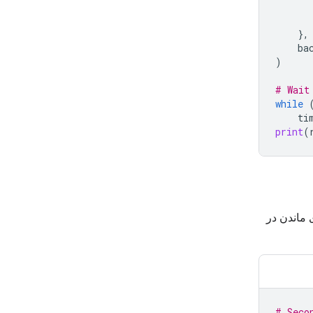
},
ba
)
# Wait
while
ti
print
(
 ماندن در
# Seco