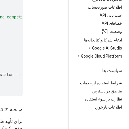
اطلاعات صورتحساب
عیب یابی API
nd competitor hardware, and less on the history."
,
خطاهای API
وضعیت
ادغام شرکا و کتابخانه‌ها
Google AI Studio
Google Cloud Platform
سیاست ها
status
!=
"completed"
:
شرایط استفاده از خدمات
مناطق در دسترس
نظارت بر سوء استفاده
اطلاعات بازخورد
مرحله ۳: تصویب و اجرا
برای تأیید 
حذف کنید).