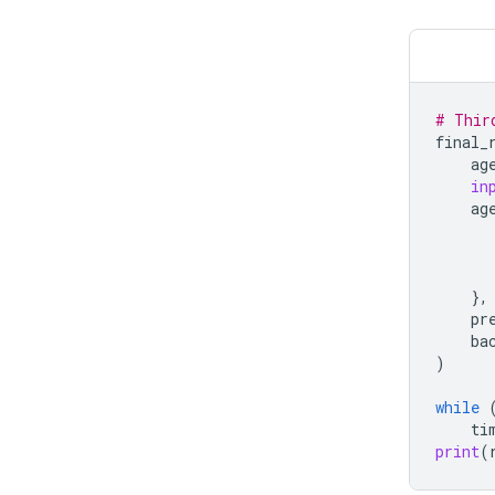
# Thir
final_
ag
in
ag
},
pr
ba
)
while
ti
print
(