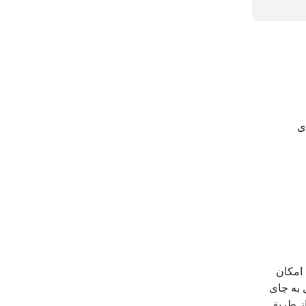
ی
 امکان
 به جای
از طریق