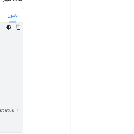
پایتون
status
!=
"completed"
: