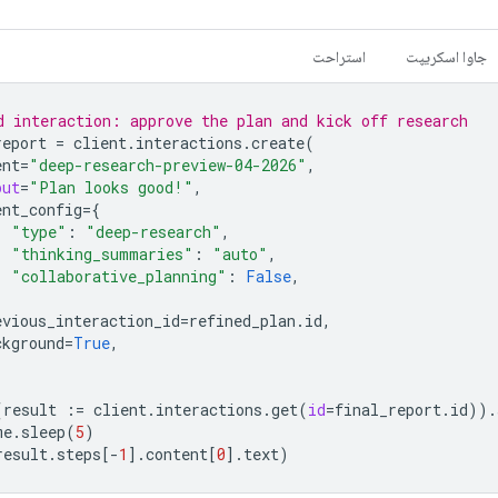
جاوا اسکریپت
استراحت
d interaction: approve the plan and kick off research
report
=
client
.
interactions
.
create
(
ent
=
"deep-research-preview-04-2026"
,
put
=
"Plan looks good!"
,
ent_config
=
{
"type"
:
"deep-research"
,
"thinking_summaries"
:
"auto"
,
"collaborative_planning"
:
False
,
evious_interaction_id
=
refined_plan
.
id
,
ckground
=
True
,
(
result
:=
client
.
interactions
.
get
(
id
=
final_report
.
id
))
.
me
.
sleep
(
5
)
result
.
steps
[
-
1
]
.
content
[
0
]
.
text
)