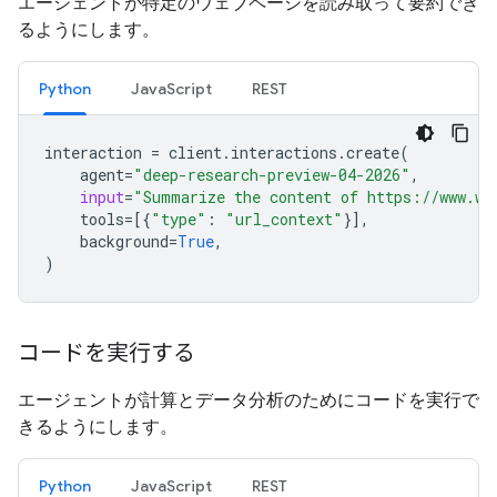
エージェントが特定のウェブページを読み取って要約でき
るようにします。
Python
JavaScript
REST
interaction
=
client
.
interactions
.
create
(
agent
=
"deep-research-preview-04-2026"
,
input
=
"Summarize the content of https://www.wi
tools
=
[{
"type"
:
"url_context"
}],
background
=
True
,
)
コードを実行する
エージェントが計算とデータ分析のためにコードを実行で
きるようにします。
Python
JavaScript
REST