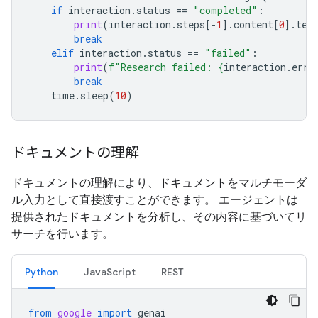
if
interaction
.
status
==
"completed"
:
print
(
interaction
.
steps
[
-
1
]
.
content
[
0
]
.
tex
break
elif
interaction
.
status
==
"failed"
:
print
(
f
"Research failed: 
{
interaction
.
erro
break
time
.
sleep
(
10
)
ドキュメントの理解
ドキュメントの理解により、ドキュメントをマルチモーダ
ル入力として直接渡すことができます。 エージェントは
提供されたドキュメントを分析し、その内容に基づいてリ
サーチを行います。
Python
JavaScript
REST
from
google
import
genai