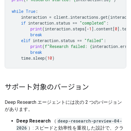
while
True
:
interaction
=
client
.
interactions
.
get
(
interact
if
interaction
.
status
==
"completed"
:
print
(
interaction
.
steps
[
-
1
]
.
content
[
0
]
.
tex
break
elif
interaction
.
status
==
"failed"
:
print
(
f
"Research failed: 
{
interaction
.
erro
break
time
.
sleep
(
10
)
サポート対象のバージョン
Deep Research エージェントには次の 2 つのバージョン
があります。
Deep Research
（
deep-research-preview-04-
2026
）: スピードと効率性を重視した設計で、クラ