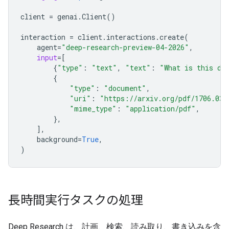
client
=
genai
.
Client
()
interaction
=
client
.
interactions
.
create
(
agent
=
"deep-research-preview-04-2026"
,
input
=
[
{
"type"
:
"text"
,
"text"
:
"What is this do
{
"type"
:
"document"
,
"uri"
:
"https://arxiv.org/pdf/1706.037
"mime_type"
:
"application/pdf"
,
},
],
background
=
True
,
)
長時間実行タスクの処理
Deep Research は、計画、検索、読み取り、書き込みを含