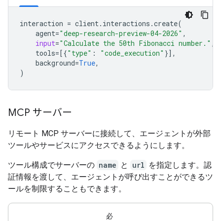
interaction
=
client
.
interactions
.
create
(
agent
=
"deep-research-preview-04-2026"
,
input
=
"Calculate the 50th Fibonacci number."
,
tools
=
[{
"type"
:
"code_execution"
}],
background
=
True
,
)
MCP サーバー
リモート MCP サーバーに接続して、エージェントが外部
ツールやサービスにアクセスできるようにします。
ツール構成でサーバーの
name
と
url
を指定します。認
証情報を渡して、エージェントが呼び出すことができるツ
ールを制限することもできます。
必