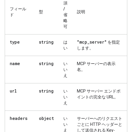
須
フィール
/
型
説明
ド
省
略
可
type
string
"mcp
_
server"
は
を指定
い
します。
name
string
い
MCP サーバーの表示
い
名。
え
url
string
い
MCP サーバー エンドポ
い
イントの完全な URL。
え
headers
object
い
サーバーへのリクエスト
い
ごとに HTTP ヘッダーと
え
して送信される Key-