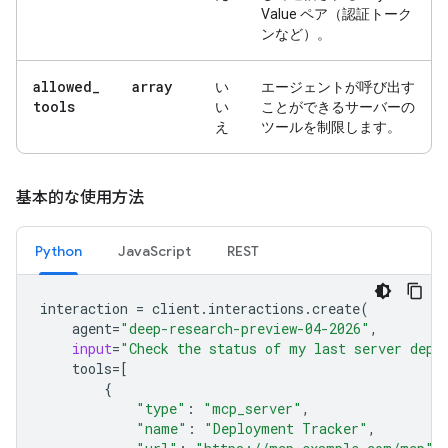
Value ペア（認証トーク
ンなど）。
allowed
_
array
い
エージェントが呼び出す
tools
い
ことができるサーバーの
え
ツールを制限します。
基本的な使用方法
Python
JavaScript
REST
interaction
=
client
.
interactions
.
create
(
agent
=
"deep-research-preview-04-2026"
,
input
=
"Check the status of my last server depl
tools
=
[
{
"type"
:
"mcp_server"
,
"name"
:
"Deployment Tracker"
,