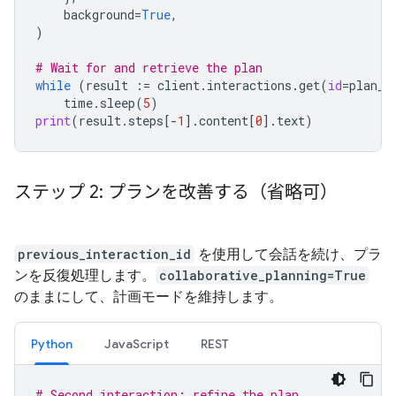
background
=
True
,
)
# Wait for and retrieve the plan
while
(
result
:=
client
.
interactions
.
get
(
id
=
plan_i
time
.
sleep
(
5
)
print
(
result
.
steps
[
-
1
]
.
content
[
0
]
.
text
)
ステップ 2: プランを改善する（省略可）
previous_interaction_id
を使用して会話を続け、プラ
ンを反復処理します。
collaborative_planning=True
のままにして、計画モードを維持します。
Python
JavaScript
REST
# Second interaction: refine the plan