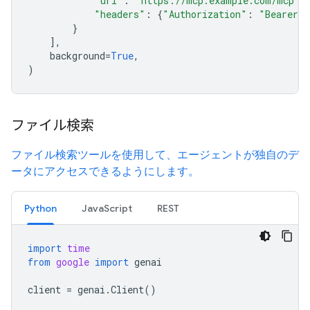
"url"
:
"https://mcp.example.com/mcp"
,
"headers"
:
{
"Authorization"
:
"Bearer m
}
],
background
=
True
,
)
ファイル検索
ファイル検索ツールを使用して、エージェントが独自のデ
ータにアクセスできるようにします。
Python
JavaScript
REST
import
time
from
google
import
genai
client
=
genai
.
Client
()