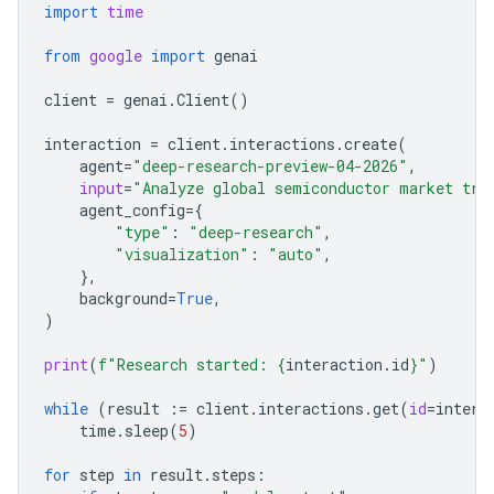
import
time
from
google
import
genai
client
=
genai
.
Client
()
interaction
=
client
.
interactions
.
create
(
agent
=
"deep-research-preview-04-2026"
,
input
=
"Analyze global semiconductor market tre
agent_config
=
{
"type"
:
"deep-research"
,
"visualization"
:
"auto"
,
},
background
=
True
,
)
print
(
f
"Research started: 
{
interaction
.
id
}
"
)
while
(
result
:=
client
.
interactions
.
get
(
id
=
intera
time
.
sleep
(
5
)
for
step
in
result
.
steps
: