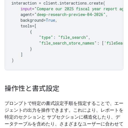
interaction
=
client
.
interactions
.
create
(
input
=
"Compare our 2025 fiscal year report aga
agent
=
"deep-research-preview-04-2026"
,
background
=
True
,
tools
=
[
{
"type"
:
"file_search"
,
"file_search_store_names"
:
[
'fileSearc
}
]
)
操作性と書式設定
プロンプトで特定の書式設定手順を指定することで、エー
ジェントの出力を操作できます。これにより、レポートを
特定のセクションと サブセクションに構造化したり、デ
ータテーブルを含めたり、さまざまなユーザーに合わせて