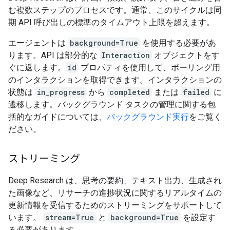
む複数ステップのプロセスです。通常、このサイクルは同
期 API 呼び出しの標準のタイムアウト上限を超えます。
エージェントは
background=True
を使用する必要があ
ります。API は部分的な
Interaction
オブジェクトをす
ぐに返します。
id
プロパティを使用して、ポーリング用
のインタラクションを取得できます。インタラクションの
状態は
in_progress
から
completed
または
failed
に
遷移します。バックグラウンド タスクの管理に関する包
括的なガイドについては、
バックグラウンド実行
をご覧く
ださい。
ストリーミング
Deep Research は、思考の要約、テキスト出力、生成され
た画像など、リサーチの進捗状況に関するリアルタイムの
更新情報を受信するためのストリーミングをサポートして
います。
stream=True
と
background=True
を設定す
る必要があります。