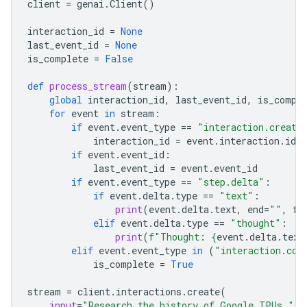
client
=
genai
.
Client
()
interaction_id
=
None
last_event_id
=
None
is_complete
=
False
def
process_stream
(
stream
):
global
interaction_id
,
last_event_id
,
is_compl
for
event
in
stream
:
if
event
.
event_type
==
"interaction.create
interaction_id
=
event
.
interaction
.
id
if
event
.
event_id
:
last_event_id
=
event
.
event_id
if
event
.
event_type
==
"step.delta"
:
if
event
.
delta
.
type
==
"text"
:
print
(
event
.
delta
.
text
,
end
=
""
,
fl
elif
event
.
delta
.
type
==
"thought"
:
print
(
f
"Thought: 
{
event
.
delta
.
text
elif
event
.
event_type
in
(
"interaction.com
is_complete
=
True
stream
=
client
.
interactions
.
create
(
input
=
"Research the history of Google TPUs."
,