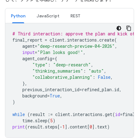
Python
JavaScript
REST
# Third interaction: approve the plan and kick off
final_report
=
client
.
interactions
.
create
(
agent
=
"deep-research-preview-04-2026"
,
input
=
"Plan looks good!"
,
agent_config
=
{
"type"
:
"deep-research"
,
"thinking_summaries"
:
"auto"
,
"collaborative_planning"
:
False
,
},
previous_interaction_id
=
refined_plan
.
id
,
background
=
True
,
)
while
(
result
:=
client
.
interactions
.
get
(
id
=
final_
time
.
sleep
(
5
)
print
(
result
.
steps
[
-
1
]
.
content
[
0
]
.
text
)