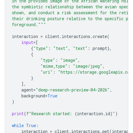
in the provided image of the African watering hole
the symbiotic relationship between the avian speci
shown, and conduct a risk assessment for the retic
their drinking posture relative to the specific pre
foreground."""
interaction
=
client
.
interactions
.
create
(
input
=
[
{
"type"
:
"text"
,
"text"
:
prompt
},
{
"type"
:
"image"
,
"mime_type"
:
"image/jpeg"
,
"uri"
:
"https://storage.googleapis.com
}
],
agent
=
"deep-research-preview-04-2026"
,
background
=
True
)
print
(
f
"Research started: 
{
interaction
.
id
}
"
)
while
True
:
interaction
=
client
.
interactions
.
get
(
interact