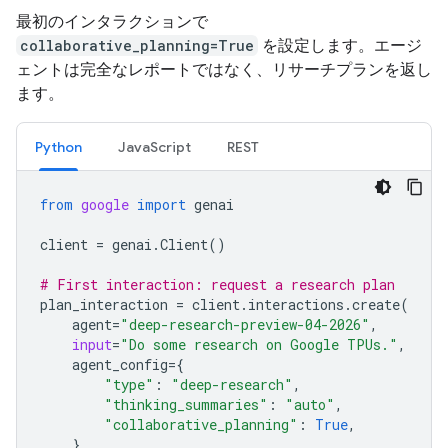
最初のインタラクションで
collaborative_planning=True
を設定します。エージ
ェントは完全なレポートではなく、リサーチプランを返し
ます。
Python
JavaScript
REST
from
google
import
genai
client
=
genai
.
Client
()
# First interaction: request a research plan
plan_interaction
=
client
.
interactions
.
create
(
agent
=
"deep-research-preview-04-2026"
,
input
=
"Do some research on Google TPUs."
,
agent_config
=
{
"type"
:
"deep-research"
,
"thinking_summaries"
:
"auto"
,
"collaborative_planning"
:
True
,
},