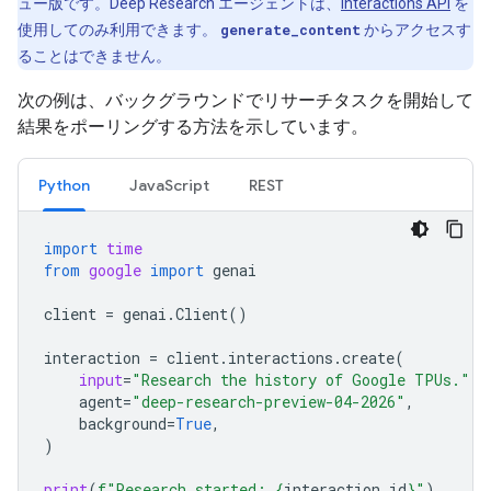
ュー版です。Deep Research エージェントは、
Interactions API
を
使用してのみ利用できます。
generate_content
からアクセスす
ることはできません。
次の例は、バックグラウンドでリサーチタスクを開始して
結果をポーリングする方法を示しています。
Python
JavaScript
REST
import
time
from
google
import
genai
client
=
genai
.
Client
()
interaction
=
client
.
interactions
.
create
(
input
=
"Research the history of Google TPUs."
,
agent
=
"deep-research-preview-04-2026"
,
background
=
True
,
)
print
(
f
"Research started: 
{
interaction
.
id
}
"
)