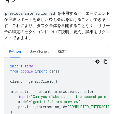
ョン
previous_interaction_id
を使用すると、エージェント
が最終レポートを返した後も会話を続けることができま
す。これにより、タスク全体を再開することなく、リサー
チの特定のセクションについて説明、要約、詳細をリクエ
ストできます。
Python
JavaScript
REST
import
time
from
google
import
genai
client
=
genai
.
Client
()
interaction
=
client
.
interactions
.
create
(
input
=
"Can you elaborate on the second point i
model
=
"gemini-3.1-pro-preview"
,
previous_interaction_id
=
"COMPLETED_INTERACTION
)