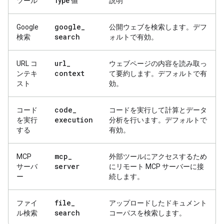
ツール
Type 値
説明
google
_
Google
公開ウェブを検索します。デフ
search
検索
ォルトで有効。
url
_
URL コ
ウェブページの内容を読み取っ
context
ンテキ
て要約します。デフォルトで有
スト
効。
code
_
コード
コードを実行して計算とデータ
execution
を実行
分析を行います。デフォルトで
する
有効。
mcp
_
MCP
外部ツールにアクセスするため
server
サーバ
にリモート MCP サーバーに接
ー
続します。
file
_
ファイ
アップロードしたドキュメント
search
ル検索
コーパスを検索します。