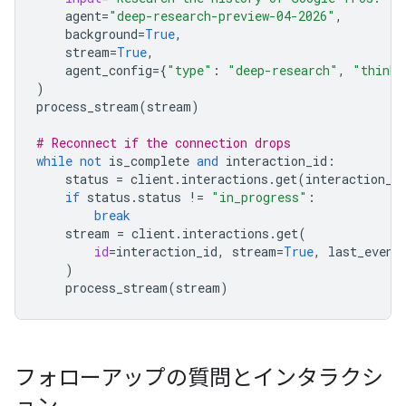
agent
=
"deep-research-preview-04-2026"
,
background
=
True
,
stream
=
True
,
agent_config
=
{
"type"
:
"deep-research"
,
"thinki
)
process_stream
(
stream
)
# Reconnect if the connection drops
while
not
is_complete
and
interaction_id
:
status
=
client
.
interactions
.
get
(
interaction_i
if
status
.
status
!=
"in_progress"
:
break
stream
=
client
.
interactions
.
get
(
id
=
interaction_id
,
stream
=
True
,
last_event
)
process_stream
(
stream
)
フォローアップの質問とインタラクシ