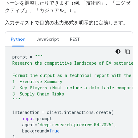
トーンを調整したりできます（例: 「技術的」、「エグゼ
クティブ」、「カジュアル」）。
入力テキストで目的の出力形式を明示的に定義します。
Python
JavaScript
REST
prompt
=
"""
Research the competitive landscape of EV batteries
Format the output as a technical report with the f
1. Executive Summary
2. Key Players (Must include a data table comparin
3. Supply Chain Risks
"""
interaction
=
client
.
interactions
.
create
(
input
=
prompt
,
agent
=
"deep-research-preview-04-2026"
,
background
=
True
)