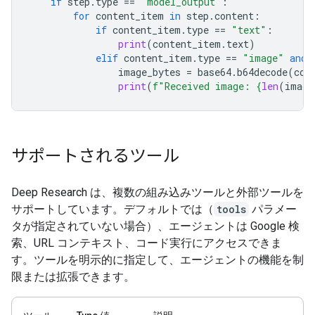
if
step
.
type
==
"model_output"
:
for
content_item
in
step
.
content
:
if
content_item
.
type
==
"text"
:
print
(
content_item
.
text
)
elif
content_item
.
type
==
"image"
and
image_bytes
=
base64
.
b64decode
(
con
print
(
f
"Received image: 
{
len
(
image
サポートされるツール
Deep Research は、複数の組み込みツールと外部ツールを
サポートしています。デフォルトでは（
tools
パラメー
タが指定されていない場合）、エージェントは Google 検
索、URL コンテキスト、コード実行にアクセスできま
す。ツールを明示的に指定して、エージェントの機能を制
限または拡張できます。