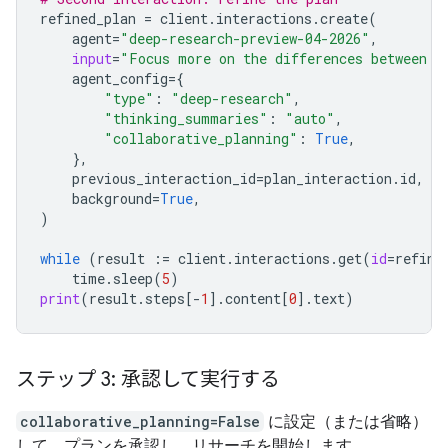
refined_plan
=
client
.
interactions
.
create
(
agent
=
"deep-research-preview-04-2026"
,
input
=
"Focus more on the differences between G
agent_config
=
{
"type"
:
"deep-research"
,
"thinking_summaries"
:
"auto"
,
"collaborative_planning"
:
True
,
},
previous_interaction_id
=
plan_interaction
.
id
,
background
=
True
,
)
while
(
result
:=
client
.
interactions
.
get
(
id
=
refine
time
.
sleep
(
5
)
print
(
result
.
steps
[
-
1
]
.
content
[
0
]
.
text
)
ステップ 3: 承認して実行する
collaborative_planning=False
に設定（または省略）
して、プランを承認し、リサーチを開始します。