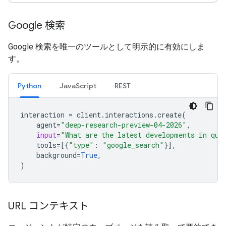
Google 検索
Google 検索を唯一のツールとして明示的に有効にしま
す。
Python
JavaScript
REST
interaction
=
client
.
interactions
.
create
(
agent
=
"deep-research-preview-04-2026"
,
input
=
"What are the latest developments in qua
tools
=
[{
"type"
:
"google_search"
}],
background
=
True
,
)
URL コンテキスト