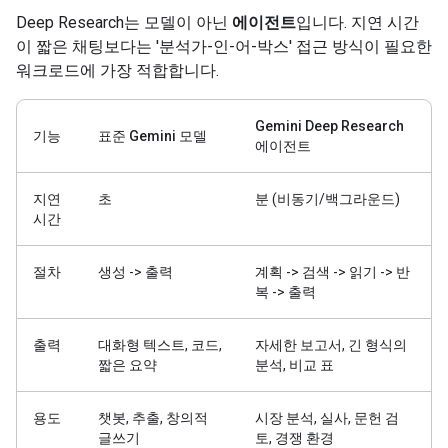
Deep Research는 모델이 아닌
에이전트
입니다. 지연 시간
이 짧은 채팅보다는 '분석가-인-어-박스' 접근 방식이 필요한
워크로드에 가장 적합합니다.
Gemini Deep Research
기능
표준 Gemini 모델
에이전트
지연
초
분 (비동기/백그라운드)
시간
절차
생성 -> 출력
계획 -> 검색 -> 읽기 -> 반
복 -> 출력
출력
대화형 텍스트, 코드,
자세한 보고서, 긴 형식의
짧은 요약
분석, 비교 표
용도
챗봇, 추출, 창의적
시장 분석, 실사, 문헌 검
글쓰기
토, 경쟁 환경