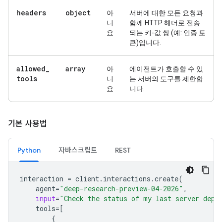
headers
object
아
서버에 대한 모든 요청과
니
함께 HTTP 헤더로 전송
요
되는 키-값 쌍 (예: 인증 토
큰)입니다.
allowed
_
array
아
에이전트가 호출할 수 있
tools
니
는 서버의 도구를 제한합
요
니다.
기본 사용법
Python
자바스크립트
REST
interaction
=
client
.
interactions
.
create
(
agent
=
"deep-research-preview-04-2026"
,
input
=
"Check the status of my last server depl
tools
=
[
{