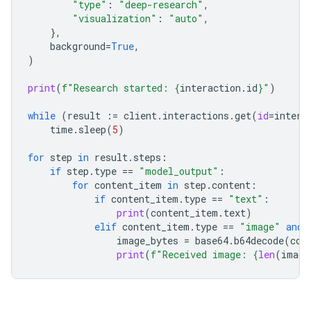
"type"
:
"deep-research"
,
"visualization"
:
"auto"
,
},
background
=
True
,
)
print
(
f
"Research started: 
{
interaction
.
id
}
"
)
while
(
result
:=
client
.
interactions
.
get
(
id
=
intera
time
.
sleep
(
5
)
for
step
in
result
.
steps
:
if
step
.
type
==
"model_output"
:
for
content_item
in
step
.
content
:
if
content_item
.
type
==
"text"
:
print
(
content_item
.
text
)
elif
content_item
.
type
==
"image"
and
image_bytes
=
base64
.
b64decode
(
con
print
(
f
"Received image: 
{
len
(
image