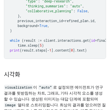
"type"
:
"deep-research"
,
"thinking_summaries"
:
"auto"
,
"collaborative_planning"
:
False
,
},
previous_interaction_id
=
refined_plan
.
id
,
background
=
True
,
)
while
(
result
:=
client
.
interactions
.
get
(
id
=
final_
time
.
sleep
(
5
)
print
(
result
.
steps
[
-
1
]
.
content
[
0
]
.
text
)
시각화
visualization
이
"auto"
로 설정되면 에이전트가 연구
결과를 뒷받침하는 차트, 그래프, 기타 시각적 요소를 생성
할 수 있습니다. 생성된 이미지는 대답 단계에 포함되며
image
델타로 스트리밍됩니다. 최상의 결과를 얻으려면 질