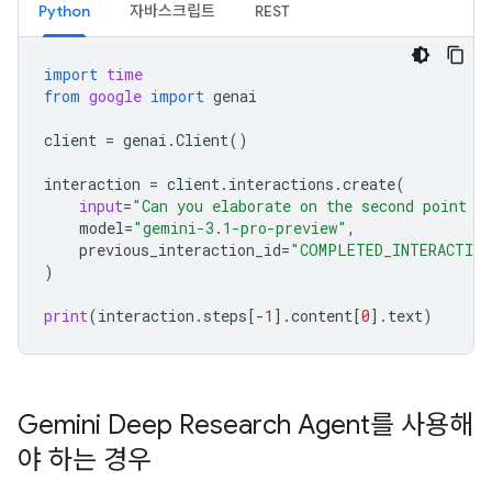
Python
자바스크립트
REST
import
time
from
google
import
genai
client
=
genai
.
Client
()
interaction
=
client
.
interactions
.
create
(
input
=
"Can you elaborate on the second point i
model
=
"gemini-3.1-pro-preview"
,
previous_interaction_id
=
"COMPLETED_INTERACTION
)
print
(
interaction
.
steps
[
-
1
]
.
content
[
0
]
.
text
)
Gemini Deep Research Agent를 사용해
야 하는 경우