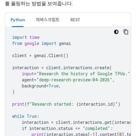
를 폴링하는 방법을 보여줍니다.
Python
자바스크립트
REST
import
time
from
google
import
genai
client
=
genai
.
Client
()
interaction
=
client
.
interactions
.
create
(
input
=
"Research the history of Google TPUs."
,
agent
=
"deep-research-preview-04-2026"
,
background
=
True
,
)
print
(
f
"Research started: 
{
interaction
.
id
}
"
)
while
True
:
interaction
=
client
.
interactions
.
get
(
interact
if
interaction
.
status
==
"completed"
:
print
(
interaction
.
steps
[
-
1
]
.
content
[
0
]
.
tex