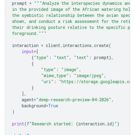
prompt
=
"""Analyze the interspecies dynamics and 
in the provided image of the African watering hole
the symbiotic relationship between the avian speci
shown, and conduct a risk assessment for the retic
their drinking posture relative to the specific pre
foreground."""
interaction
=
client
.
interactions
.
create
(
input
=
[
{
"type"
:
"text"
,
"text"
:
prompt
},
{
"type"
:
"image"
,
"mime_type"
:
"image/jpeg"
,
"uri"
:
"https://storage.googleapis.com
}
],
agent
=
"deep-research-preview-04-2026"
,
background
=
True
)
print
(
f
"Research started: 
{
interaction
.
id
}
"
)