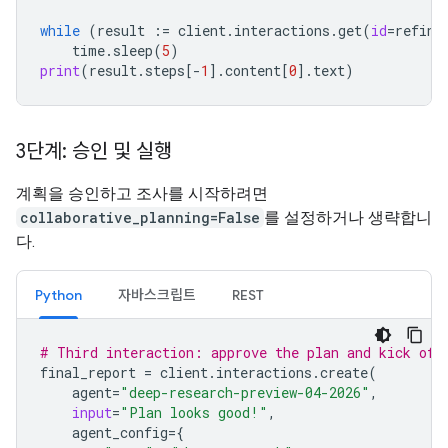
while
(
result
:=
client
.
interactions
.
get
(
id
=
refine
time
.
sleep
(
5
)
print
(
result
.
steps
[
-
1
]
.
content
[
0
]
.
text
)
3단계: 승인 및 실행
계획을 승인하고 조사를 시작하려면
collaborative_planning=False
를 설정하거나 생략합니
다.
Python
자바스크립트
REST
# Third interaction: approve the plan and kick off
final_report
=
client
.
interactions
.
create
(
agent
=
"deep-research-preview-04-2026"
,
input
=
"Plan looks good!"
,
agent_config
=
{