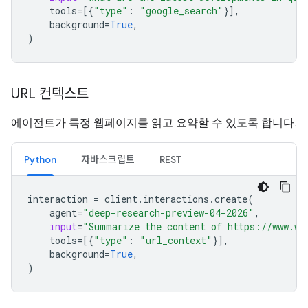
tools
=
[{
"type"
:
"google_search"
}],
background
=
True
,
)
URL 컨텍스트
에이전트가 특정 웹페이지를 읽고 요약할 수 있도록 합니다.
Python
자바스크립트
REST
interaction
=
client
.
interactions
.
create
(
agent
=
"deep-research-preview-04-2026"
,
input
=
"Summarize the content of https://www.wi
tools
=
[{
"type"
:
"url_context"
}],
background
=
True
,
)