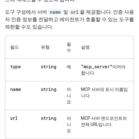
도구 구성에서 서버
name
및
url
을 제공합니다. 인증 사용
자 인증 정보를 전달하고 에이전트가 호출할 수 있는 도구를
제한할 수도 있습니다.
필
필드
유형
설명
수
type
string
"mcp
_
server"
예
이어야
합니다.
name
string
아
MCP 서버의 표시 이름입
니
니다.
요
url
string
아
MCP 서버 엔드포인트의
니
전체 URL입니다.
요