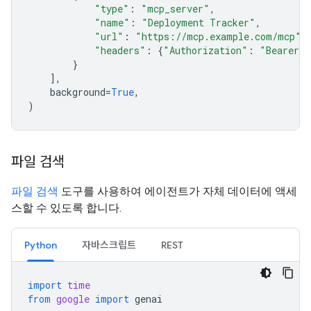
"type"
:
"mcp_server"
,
"name"
:
"Deployment Tracker"
,
"url"
:
"https://mcp.example.com/mcp"
,
"headers"
:
{
"Authorization"
:
"Bearer m
}
],
background
=
True
,
)
파일 검색
파일 검색
도구를 사용하여 에이전트가 자체 데이터에 액세
스할 수 있도록 합니다.
Python
자바스크립트
REST
import
time
from
google
import
genai