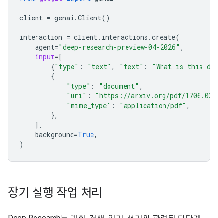
client
=
genai
.
Client
()
interaction
=
client
.
interactions
.
create
(
agent
=
"deep-research-preview-04-2026"
,
input
=
[
{
"type"
:
"text"
,
"text"
:
"What is this do
{
"type"
:
"document"
,
"uri"
:
"https://arxiv.org/pdf/1706.037
"mime_type"
:
"application/pdf"
,
},
],
background
=
True
,
)
장기 실행 작업 처리
Deep Research는 계획, 검색, 읽기, 쓰기와 관련된 다단계