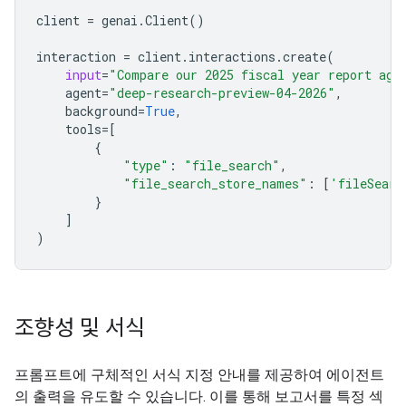
client
=
genai
.
Client
()
interaction
=
client
.
interactions
.
create
(
input
=
"Compare our 2025 fiscal year report aga
agent
=
"deep-research-preview-04-2026"
,
background
=
True
,
tools
=
[
{
"type"
:
"file_search"
,
"file_search_store_names"
:
[
'fileSearc
}
]
)
조향성 및 서식
프롬프트에 구체적인 서식 지정 안내를 제공하여 에이전트
의 출력을 유도할 수 있습니다. 이를 통해 보고서를 특정 섹