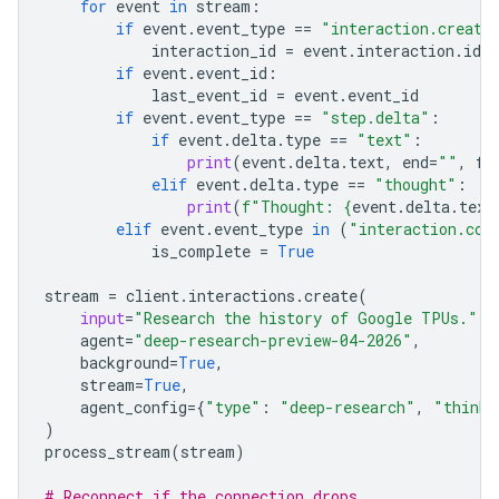
for
event
in
stream
:
if
event
.
event_type
==
"interaction.create
interaction_id
=
event
.
interaction
.
id
if
event
.
event_id
:
last_event_id
=
event
.
event_id
if
event
.
event_type
==
"step.delta"
:
if
event
.
delta
.
type
==
"text"
:
print
(
event
.
delta
.
text
,
end
=
""
,
fl
elif
event
.
delta
.
type
==
"thought"
:
print
(
f
"Thought: 
{
event
.
delta
.
text
elif
event
.
event_type
in
(
"interaction.com
is_complete
=
True
stream
=
client
.
interactions
.
create
(
input
=
"Research the history of Google TPUs."
,
agent
=
"deep-research-preview-04-2026"
,
background
=
True
,
stream
=
True
,
agent_config
=
{
"type"
:
"deep-research"
,
"thinki
)
process_stream
(
stream
)
# Reconnect if the connection drops