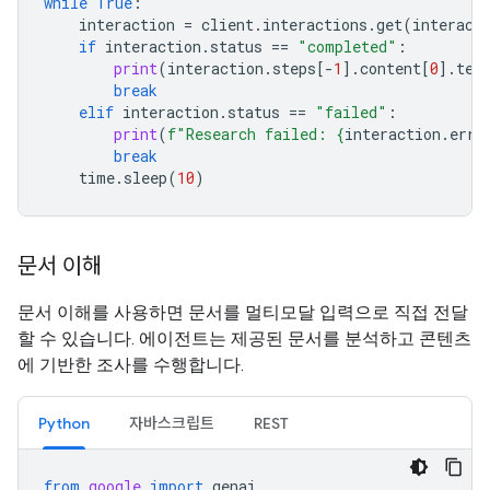
while
True
:
interaction
=
client
.
interactions
.
get
(
interact
if
interaction
.
status
==
"completed"
:
print
(
interaction
.
steps
[
-
1
]
.
content
[
0
]
.
tex
break
elif
interaction
.
status
==
"failed"
:
print
(
f
"Research failed: 
{
interaction
.
erro
break
time
.
sleep
(
10
)
문서 이해
문서 이해를 사용하면 문서를 멀티모달 입력으로 직접 전달
할 수 있습니다. 에이전트는 제공된 문서를 분석하고 콘텐츠
에 기반한 조사를 수행합니다.
Python
자바스크립트
REST
from
google
import
genai