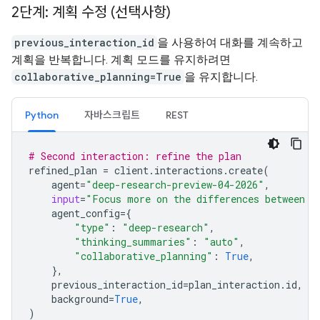
2단계: 계획 수정 (선택사항)
previous_interaction_id
을 사용하여 대화를 계속하고
계획을 반복합니다. 계획 모드를 유지하려면
collaborative_planning=True
을 유지합니다.
Python
자바스크립트
REST
# Second interaction: refine the plan
refined_plan
=
client
.
interactions
.
create
(
agent
=
"deep-research-preview-04-2026"
,
input
=
"Focus more on the differences between G
agent_config
=
{
"type"
:
"deep-research"
,
"thinking_summaries"
:
"auto"
,
"collaborative_planning"
:
True
,
},
previous_interaction_id
=
plan_interaction
.
id
,
background
=
True
,
)