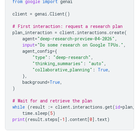
from
google
import
genai
client
=
genai
.
Client
()
# First interaction: request a research plan
plan_interaction
=
client
.
interactions
.
create
(
agent
=
"deep-research-preview-04-2026"
,
input
=
"Do some research on Google TPUs."
,
agent_config
=
{
"type"
:
"deep-research"
,
"thinking_summaries"
:
"auto"
,
"collaborative_planning"
:
True
,
},
background
=
True
,
)
# Wait for and retrieve the plan
while
(
result
:=
client
.
interactions
.
get
(
id
=
plan_i
time
.
sleep
(
5
)
print
(
result
.
steps
[
-
1
]
.
content
[
0
]
.
text
)